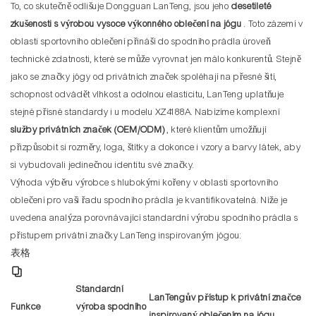
To, co skutečně odlišuje Dongguan LanTeng, jsou jeho
desetileté
zkušenosti s výrobou vysoce výkonného oblečení na jógu
. Toto zázemí v
oblasti sportovního oblečení přináší do spodního prádla úroveň
technické zdatnosti, které se může vyrovnat jen málo konkurentů. Stejně
jako se značky jógy od privátních značek spoléhají na přesné šití,
schopnost odvádět vlhkost a odolnou elasticitu, LanTeng uplatňuje
stejné přísné standardy i u modelu XZ4188A. Nabízíme komplexní
služby privátních značek (OEM/ODM)
, které klientům umožňují
přizpůsobit si rozměry, loga, štítky a dokonce i vzory a barvy látek, aby
si vybudovali jedinečnou identitu své značky.
Výhoda výběru výrobce s hlubokými kořeny v oblasti sportovního
oblečení pro vaši řadu spodního prádla je kvantifikovatelná. Níže je
uvedena analýza porovnávající standardní výrobu spodního prádla s
přístupem privátní značky LanTeng inspirovaným jógou:
表格
Standardní
LanTengův přístup k privátní značce
Funkce
výroba spodního
inspirovaný oblečením na jógu