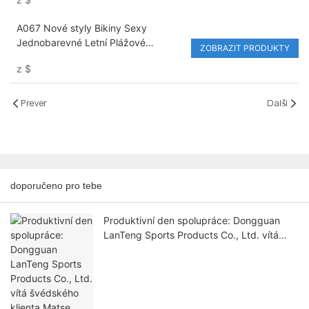
Rozdělené Bikiny Dámské Sexy
Plavky
A067 Nové styly Bikiny Sexy
Jednobarevné Letní Plážové
ZOBRAZIT PRODUKTY
Oblečení Dvoudílné Plavky s
z
$
Potiskem
Prever
Další
doporučeno pro tebe
Produktivní den spolupráce: Dongguan
LanTeng Sports Products Co., Ltd. vítá
švédského klienta Matse Parilda