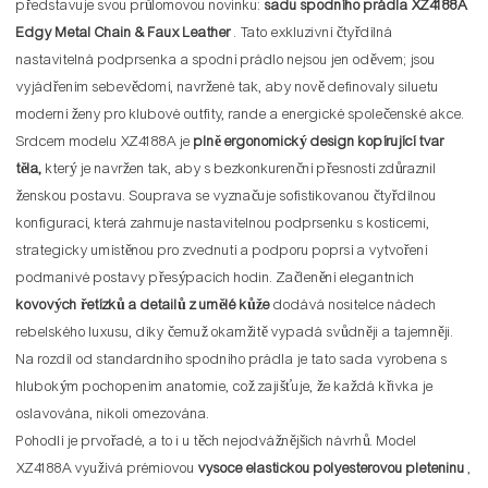
představuje svou průlomovou novinku:
sadu spodního prádla XZ4188A
Edgy Metal Chain & Faux Leather
. Tato exkluzivní čtyřdílná
nastavitelná podprsenka a spodní prádlo nejsou jen oděvem; jsou
vyjádřením sebevědomí, navržené tak, aby nově definovaly siluetu
moderní ženy pro klubové outfity, rande a energické společenské akce.
Srdcem modelu XZ4188A je
plně ergonomický design kopírující tvar
těla,
který je navržen tak, aby s bezkonkurenční přesností zdůraznil
ženskou postavu. Souprava se vyznačuje sofistikovanou čtyřdílnou
konfigurací, která zahrnuje nastavitelnou podprsenku s kosticemi,
strategicky umístěnou pro zvednutí a podporu poprsí a vytvoření
podmanivé postavy přesýpacích hodin. Začlenění elegantních
kovových řetízků a detailů z umělé kůže
dodává nositelce nádech
rebelského luxusu, díky čemuž okamžitě vypadá svůdněji a tajemněji.
Na rozdíl od standardního spodního prádla je tato sada vyrobena s
hlubokým pochopením anatomie, což zajišťuje, že každá křivka je
oslavována, nikoli omezována.
Pohodlí je prvořadé, a to i u těch nejodvážnějších návrhů. Model
XZ4188A využívá prémiovou
vysoce elastickou polyesterovou pleteninu
,