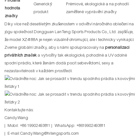
Přidaná
Generický
Prémiové, ekologické a na pohodlí
hodnota
produkt
zaměřené vyprávění značky
značky
Díky více než desetiletým zkušenostem v odvětví náročného oblečení na
jógu společnost Dongguan LanTeng Sports Products Co., Ltd. zajišťuje,
že model XZ4188A je nejen vizuálně ohromující, ale i technicky vynikající.
Zveme globální značky, aby s námi spolupracovaly na
personalizaci
privátních značek
a vytvořily tak ekologické, pohodlné a UV odolné
spodní prádlo, které ženám dodá pocit sebevědomí, sexy a
nezastavitelnosti v každém prostředí.
Kontaktujte nás:
Candy.Wang
| Mobil: +86 19902493811 | WhatsApp: +8619902493811
| E-mail:Candy.Wang@hitengsports.com