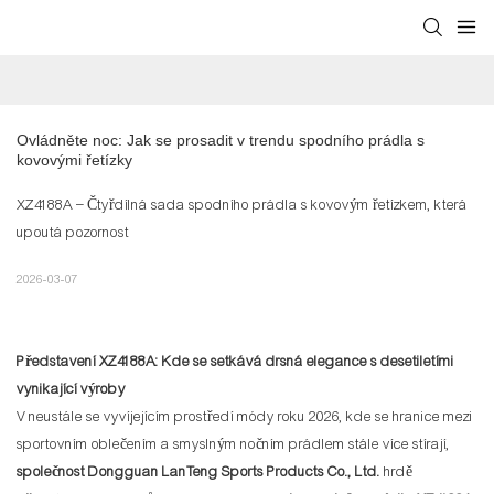
Ovládněte noc: Jak se prosadit v trendu spodního prádla s 
kovovými řetízky
XZ4188A – Čtyřdílná sada spodního prádla s kovovým řetízkem, která
upoutá pozornost
2026-03-07
Představení XZ4188A: Kde se setkává drsná elegance s desetiletími
vynikající výroby
V neustále se vyvíjejícím prostředí módy roku 2026, kde se hranice mezi
sportovním oblečením a smyslným nočním prádlem stále více stírají,
společnost Dongguan LanTeng Sports Products Co., Ltd.
hrdě