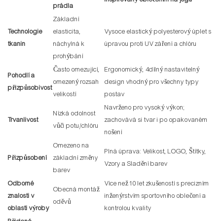
prádla
Základní
Technologie
elasticita,
Vysoce elastický polyesterový úplet s
tkanin
náchylná k
úpravou proti UV záření a chlóru
prohýbání
Často omezující,
Ergonomický, 4dílný nastavitelný
Pohodlí a
omezený rozsah
design vhodný pro všechny typy
přizpůsobivost
velikostí
postav
Navrženo pro vysoký výkon;
Nízká odolnost
Trvanlivost
zachovává si tvar i po opakovaném
vůči potu/chlóru
nošení
Omezeno na
Plná úprava: Velikost, LOGO, Štítky,
Přizpůsobení
základní změny
Vzory a Sladění barev
barev
Odborné
Více než 10 let zkušeností s precizním
Obecná montáž
znalosti v
inženýrstvím sportovního oblečení a
oděvů
oblasti výroby
kontrolou kvality