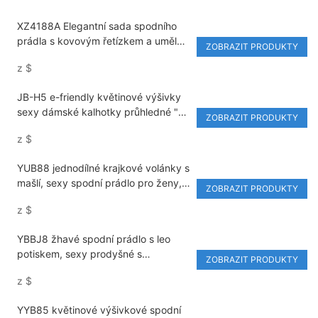
XZ4188A Elegantní sada spodního
prádla s kovovým řetízkem a umělou
ZOBRAZIT PRODUKTY
kůží, sexy 4dílná nastavitelná
z
$
podprsenka pro klubové nošení a
rande
JB-H5 e-friendly květinové výšivky
sexy dámské kalhotky průhledné "V"
ZOBRAZIT PRODUKTY
výstřih prodyšné spodní prádlo
z
$
YUB88 jednodílné krajkové volánky s
mašlí, sexy spodní prádlo pro ženy,
ZOBRAZIT PRODUKTY
dvoudílné high-end kalhotky
z
$
YBBJ8 žhavé spodní prádlo s leo
potiskem, sexy prodyšné s
ZOBRAZIT PRODUKTY
nastavitelným ramínkem, 3/4
z
$
podprsenka
YYB85 květinové výšivkové spodní