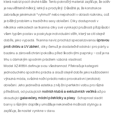
která nabízí pocit druhé kůže. Tento pokročilý materiál zajišťuje, že oděv
je neuvěřitelně měkký, lehký a prodyšný. Důležité je, že konstrukce
zabraňuje jakémukoli "vyhrnutí" nebo nepohodlí v oblasti rozkroku, což
je běžný problém u tradičního sexy oblečení. Díky dostupnosti v
několika velikostech se tkanina díky své vynikající pružnosti přizpůsobí
všem typům postav a poskytuje individuální střih, který se cítí stejně
dobře, jako vypadá. Tkanina navíc prochází specializovanou
úpravou
proti chlóru a UV záření
, díky čemuž je dostatečně odolná i pro párty u
bazénu a zároveň chrání pokožku před škodlivými paprsky – což je na
trhu s dámským spodním prádlem vzácná vlastnost.
Model XZ4188A definuje svou všestrannost. Překračuje kategorii
jednoduchého spodního prádla a slouží stejně dobře jako každodenní
výrazná móda, svůdné noční prádlo nebo provokativní (erotické)
oblečení. Jeho jedinečná estetika z něj činí perfektní volbu pro různé
příležitosti, od pulzujících
nočních klubů a exkluzivních večírků
až po
okouzlující
galavečery, módní přehlídky a plesy
. Schopnost sladit
barvy s různými doplňky umožňuje nekonečné možnosti stylingu a
zajišťuje, že nositel vynikne v davu.