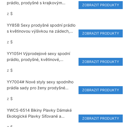
prádlo, prodyšné s krajkovým
ZOBRAZIT PRODUKTY
designem, duté tanga, push-up
z
$
kalhotky
YY85B Sexy prodyšné spodní prádlo
s květinovou výšivkou na zádech,
ZOBRAZIT PRODUKTY
duté s nastavitelným ramínkem,
z
$
rychlosprchovací kalhotky
YY105H Výprodejové sexy spodní
prádlo, prodyšné, květinové,
ZOBRAZIT PRODUKTY
dvoudílné, duté, s nastavitelnými
z
$
ramínky
YY7004# Nové styly sexy spodního
prádla sady pro ženy prodyšné
ZOBRAZIT PRODUKTY
květinové výšivky pravidelné spodní
z
$
prádlo
YWCS-6514 Bikiny Plavky Dámské
Ekologické Plavky Síťované a
ZOBRAZIT PRODUKTY
Krajkové Patchwork Design
z
$