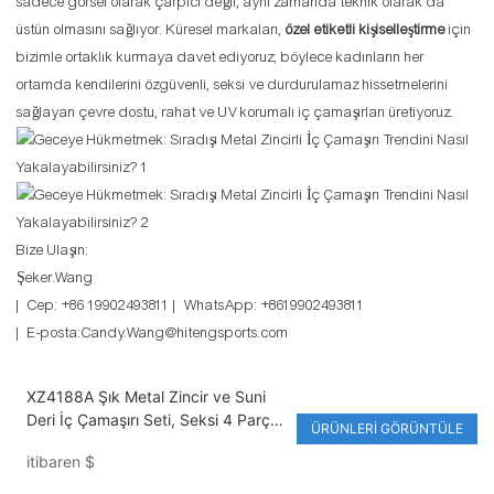
sadece görsel olarak çarpıcı değil, aynı zamanda teknik olarak da
üstün olmasını sağlıyor. Küresel markaları,
özel etiketli kişiselleştirme
için
bizimle ortaklık kurmaya davet ediyoruz; böylece kadınların her
ortamda kendilerini özgüvenli, seksi ve durdurulamaz hissetmelerini
sağlayan çevre dostu, rahat ve UV korumalı iç çamaşırları üretiyoruz.
Bize Ulaşın:
Şeker.Wang
| Cep: +86 19902493811 | WhatsApp: +8619902493811
| E-posta:Candy.Wang@hitengsports.com
XZ4188A Şık Metal Zincir ve Suni
Deri İç Çamaşırı Seti, Seksi 4 Parçalı
ÜRÜNLERI GÖRÜNTÜLE
Ayarlanabilir Sütyen ve İç Çamaşırı,
itibaren
$
Kulüp ve Randevu Geceleri İçin