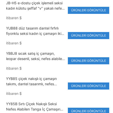
JB-H5 e-dostu çiçek işlemeli seksi
kadın külotu şeffaf "v" yakalı nefes
ÜRÜNLERI GÖRÜNTÜLE
alabilen iç çamaşırı takımı
itibaren
$
YUB88 düz tasarım dantel fırfırlı
fiyonklu seksi kadın iç çamaşırı iki
ÜRÜNLERI GÖRÜNTÜLE
parçalı yüksek kaliteli külot
itibaren
$
YBBJ8 sıcak satış iç çamaşırı,
leopar desenli, seksi, nefes alabilen,
ÜRÜNLERI GÖRÜNTÜLE
ayarlanabilir askılı 3/4 sütyen külot
itibaren
$
YYB85 çiçek nakışlı iç çamaşırı
takımı, dantel tasarımlı, nefes
ÜRÜNLERI GÖRÜNTÜLE
alabilen, içi boş, tanga, push-up
itibaren
$
külot
YY85B Sırtı Çiçek Nakışlı Seksi
Nefes Alabilen Tanga İç Çamaşırı
ÜRÜNLERI GÖRÜNTÜLE