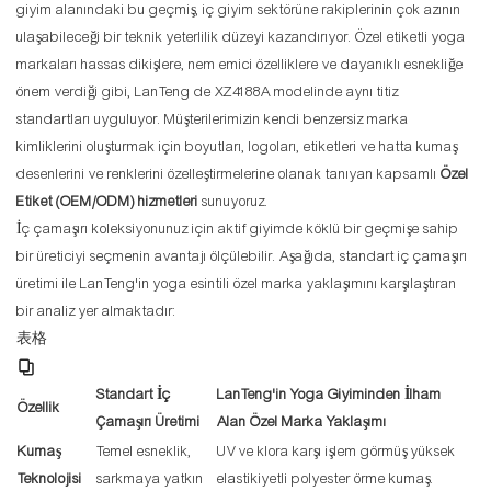
giyim alanındaki bu geçmiş, iç giyim sektörüne rakiplerinin çok azının
ulaşabileceği bir teknik yeterlilik düzeyi kazandırıyor. Özel etiketli yoga
markaları hassas dikişlere, nem emici özelliklere ve dayanıklı esnekliğe
önem verdiği gibi, LanTeng de XZ4188A modelinde aynı titiz
standartları uyguluyor. Müşterilerimizin kendi benzersiz marka
kimliklerini oluşturmak için boyutları, logoları, etiketleri ve hatta kumaş
desenlerini ve renklerini özelleştirmelerine olanak tanıyan kapsamlı
Özel
Etiket (OEM/ODM) hizmetleri
sunuyoruz.
İç çamaşırı koleksiyonunuz için aktif giyimde köklü bir geçmişe sahip
bir üreticiyi seçmenin avantajı ölçülebilir. Aşağıda, standart iç çamaşırı
üretimi ile LanTeng'in yoga esintili özel marka yaklaşımını karşılaştıran
bir analiz yer almaktadır:
表格
Standart İç
LanTeng'in Yoga Giyiminden İlham
Özellik
Çamaşırı Üretimi
Alan Özel Marka Yaklaşımı
Kumaş
Temel esneklik,
UV ve klora karşı işlem görmüş yüksek
Teknolojisi
sarkmaya yatkın
elastikiyetli polyester örme kumaş.