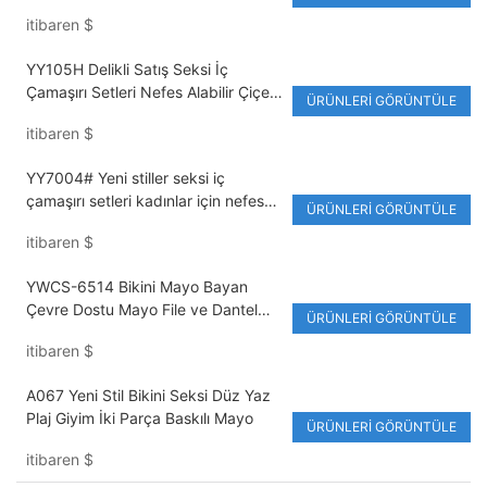
Setleri Ayarlanabilir Askılı İç
itibaren
$
Çamaşırı Hızlı Pişirilebilen Külot
YY105H Delikli Satış Seksi İç
Çamaşırı Setleri Nefes Alabilir Çiçek
ÜRÜNLERI GÖRÜNTÜLE
Nakışlı İki Parçalı Ayarlanabilir Askılı
itibaren
$
İçi Boş
YY7004# Yeni stiller seksi iç
çamaşırı setleri kadınlar için nefes
ÜRÜNLERI GÖRÜNTÜLE
alabilen çiçek nakışlı normal iç
itibaren
$
çamaşırı
YWCS-6514 Bikini Mayo Bayan
Çevre Dostu Mayo File ve Dantel
ÜRÜNLERI GÖRÜNTÜLE
Patchwork Tasarımlı Bölünmüş Bikini
itibaren
$
Bayan Seksi Mayo
A067 Yeni Stil Bikini Seksi Düz Yaz
Plaj Giyim İki Parça Baskılı Mayo
ÜRÜNLERI GÖRÜNTÜLE
itibaren
$