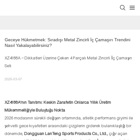
Geceye Hükmetmek: Sıradışı Metal Zincirli İç Çamaşırı Trendini 
Nasıl Yakalayabilirsiniz?
XZ4188A – Dikkatleri Üzerine Çeken 4 Parçalı Metal Zincirli İç Çamaşırı
Seti
2026-03-07
XZ4188A'nın Tanıtımı: Keskin Zarafetin Onlarca Yıllık Üretim
Mükemmelliğiyle Buluştuğu Nokta
2026 modasının sürekli değişen ortamında, atletik performans giyimi ile
şehvetli gece kıyafetleri arasındaki çizgilerin giderek bulanıklaştığı bir
dönemde,
Dongguan LanTeng Sports Products Co., Ltd.,
çığır açan