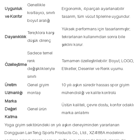
Genellikle
Uygunluk
Ergonomik, 4 parçalı ayarlanabilir
kısıtlayıcı, sınırlı
ve Konfor
tasarım, tüm vücut tiplerine uygundur.
boyut aralığı
Yüksek performans için tasarlanmıştır;
Tere/klora karşı
Dayanıklılık
tekrarlanan kullanımdan sonra bile
düşük direnç
şeklini korur.
Sadece temel
renk
Tamamen özelleştirilebilir: Boyut, LOGO,
Özelleştirme
değişiklikleriyle
Etiketler, Desenler ve Renk uyumu.
sınırlı
Üretim
Genel giyim
10 yılı aşkın süredir hassas spor giyim
Uzmanlığı
montajı
mühendisliği ve kalite kontrolü
Marka
Üstün kaliteli, çevre dostu, konfor odaklı
Değeri
Genel ürün
marka anlatımı
Katma
Yoga giyim sektöründeki on yılı aşkın deneyiminden yararlanan
Dongguan LanTeng Sports Products Co., Ltd., XZ4188A modelinin