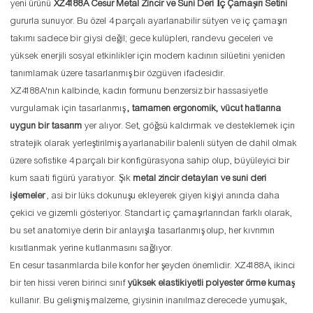
yeni ürünü
XZ4188A Cesur Metal Zincir ve Suni Deri İç Çamaşırı Setini
gururla sunuyor. Bu özel 4 parçalı ayarlanabilir sütyen ve iç çamaşırı
takımı sadece bir giysi değil; gece kulüpleri, randevu geceleri ve
yüksek enerjili sosyal etkinlikler için modern kadının silüetini yeniden
tanımlamak üzere tasarlanmış bir özgüven ifadesidir.
XZ4188A'nın kalbinde, kadın formunu benzersiz bir hassasiyetle
vurgulamak için tasarlanmış
, tamamen ergonomik, vücut hatlarına
uygun bir tasarım
yer alıyor. Set, göğsü kaldırmak ve desteklemek için
stratejik olarak yerleştirilmiş ayarlanabilir balenli sütyen de dahil olmak
üzere sofistike 4 parçalı bir konfigürasyona sahip olup, büyüleyici bir
kum saati figürü yaratıyor. Şık
metal zincir detayları ve suni deri
işlemeler
, asi bir lüks dokunuşu ekleyerek giyen kişiyi anında daha
çekici ve gizemli gösteriyor. Standart iç çamaşırlarından farklı olarak,
bu set anatomiye derin bir anlayışla tasarlanmış olup, her kıvrımın
kısıtlanmak yerine kutlanmasını sağlıyor.
En cesur tasarımlarda bile konfor her şeyden önemlidir. XZ4188A, ikinci
bir ten hissi veren birinci sınıf
yüksek elastikiyetli polyester örme kumaş
kullanır. Bu gelişmiş malzeme, giysinin inanılmaz derecede yumuşak,