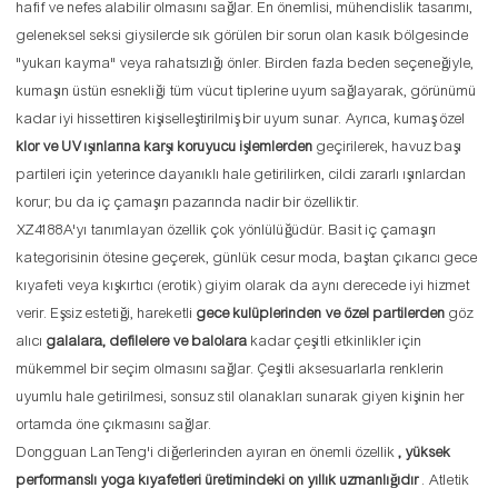
hafif ve nefes alabilir olmasını sağlar. En önemlisi, mühendislik tasarımı,
geleneksel seksi giysilerde sık görülen bir sorun olan kasık bölgesinde
"yukarı kayma" veya rahatsızlığı önler. Birden fazla beden seçeneğiyle,
kumaşın üstün esnekliği tüm vücut tiplerine uyum sağlayarak, görünümü
kadar iyi hissettiren kişiselleştirilmiş bir uyum sunar. Ayrıca, kumaş özel
klor ve UV ışınlarına karşı koruyucu işlemlerden
geçirilerek, havuz başı
partileri için yeterince dayanıklı hale getirilirken, cildi zararlı ışınlardan
korur; bu da iç çamaşırı pazarında nadir bir özelliktir.
XZ4188A'yı tanımlayan özellik çok yönlülüğüdür. Basit iç çamaşırı
kategorisinin ötesine geçerek, günlük cesur moda, baştan çıkarıcı gece
kıyafeti veya kışkırtıcı (erotik) giyim olarak da aynı derecede iyi hizmet
verir. Eşsiz estetiği, hareketli
gece kulüplerinden ve özel partilerden
göz
alıcı
galalara, defilelere ve balolara
kadar çeşitli etkinlikler için
mükemmel bir seçim olmasını sağlar. Çeşitli aksesuarlarla renklerin
uyumlu hale getirilmesi, sonsuz stil olanakları sunarak giyen kişinin her
ortamda öne çıkmasını sağlar.
Dongguan LanTeng'i diğerlerinden ayıran en önemli özellik
, yüksek
performanslı yoga kıyafetleri üretimindeki on yıllık uzmanlığıdır
. Atletik