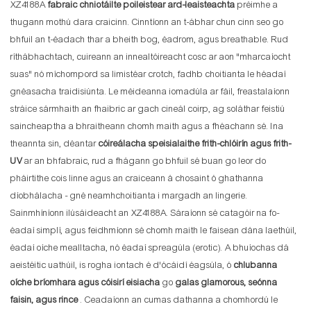
XZ4188A
fabraic chniotáilte poileistear ard-leaisteachta
préimhe a
thugann mothú dara craicinn. Cinntíonn an t-ábhar chun cinn seo go
bhfuil an t-éadach thar a bheith bog, éadrom, agus breathable. Rud
ríthábhachtach, cuireann an innealtóireacht cosc ​​​​ar aon "mharcaíocht
suas" nó míchompord sa limistéar crotch, fadhb choitianta le héadaí
gnéasacha traidisiúnta. Le méideanna iomadúla ar fáil, freastalaíonn
stráice sármhaith an fhaibric ar gach cineál coirp, ag soláthar feistiú
saincheaptha a bhraitheann chomh maith agus a fhéachann sé. Ina
theannta sin, déantar
cóireálacha speisialaithe frith-chlóirín agus frith-
UV
ar an bhfabraic, rud a fhágann go bhfuil sé buan go leor do
pháirtithe cois linne agus an craiceann á chosaint ó ghathanna
díobhálacha - gné neamhchoitianta i margadh an lingerie.
Sainmhíníonn ilúsáideacht an XZ4188A. Sáraíonn sé catagóir na fo-
éadaí simplí, agus feidhmíonn sé chomh maith le faisean dána laethúil,
éadaí oíche mealltacha, nó éadaí spreagúla (erotic). A bhuíochas dá
aeistéitic uathúil, is rogha iontach é d'ócáidí éagsúla, ó
chlubanna
oíche bríomhara agus cóisirí eisiacha
go
galas glamorous, seónna
faisin, agus rince
. Ceadaíonn an cumas dathanna a chomhordú le