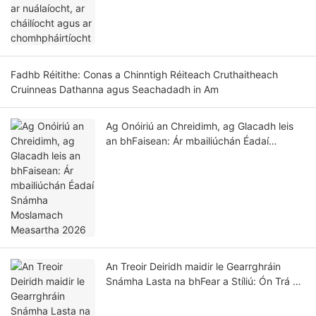
Fadhb Réitithe: Conas a Chinntigh Réiteach Cruthaitheach
Cruinneas Dathanna agus Seachadadh in Am
Ag Onóiriú an Chreidimh, ag Glacadh leis
an bhFaisean: Ár mbailiúchán Éadaí
Snámha Moslamach Measartha 2026
An Treoir Deiridh maidir le Gearrghráin
Snámha Lasta na bhFear a Stíliú: Ón Trá go
dtí an Beár