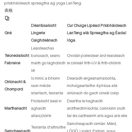
príobháideach spreagtha ag yoga LanTeng:
表格
Déantúsaíocht
Cur Chuige Lipéad Príobháideach
Gné
Lingerie
LanTeng atá Spreagtha ag Éadaí
Caighdeánach
Ióga
Leaisteachas
Teicneolaíocht
bunúsach, seans
Cniotáil poileistear ard-leaisteach
Fabraice
maith go laghdóidh
le cóireáil frith-UV & frith-chlóirín
sé
Is minic a bhíonn
Dearadh eirgeanamaíochta,
Oiriúnacht &
raon méide
inchoigeartaithe 4 phíosa atá
Chompord
sriantach, teoranta
oiriúnach do gach cineál coirp
Friotaíocht íseal in
Deartha le haghaidh
Marthanacht
aghaidh
ardfheidhmíochta; coinníonn cruth
allais/clóirín
tar éis caitheamh arís agus arís eile
Saincheapadh iomlán: Méid,
Teoranta d'athruithe
Saincheapadh
LÓGÓ, Lipéid, Patrúin, agus