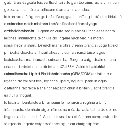
gabhálais éagsúla féidearthachtaí stíle gan teorainn, rud a chinntíonn
go seasann an té a chaitheann é amach in aon slua.
Is é an rud a fhágann go bhfuil Dongguan LanTeng i ndáiríre difriúil ná
a
saineolas deich mbliana i ndéantúsaíocht éadaí yoga
ardfheidhmíochta
. Tugann an cúlra seo in éadaí lúthchleasaíochta
leibhéal inniúlachta teicniúla do lingerie nach féidir le mórán
iomaitheoirí a shárú. Díreach mar a bhraitheann brandaí yoga lipéid
phríobháideacha ar fhuáil bheacht, cumais ionsú taise, agus
leaisteachas marthanach, cuireann LanTeng na caighdeáin dhiana
céanna i bhfeidhm maidir leis an XZ4188A. Cuirimid
seirbhísí
cuimsitheacha Lipéid Phríobháideacha (OEM/ODM)
ar fáil, rud a
ligeann do chliaint toisí, lógónna, lipéid, agus fiú patrúin agus
dathanna fabraice a shaincheapadh chun a bhféiniúlacht branda
uathúil a thógáil.
Is féidir an buntáiste a bhaineann le monaróir a roghnú a bhfuil
fréamhacha domhain aige i réimse na n-éadaí aclaíochta do do líne
lingerie a chainníochtú. Seo thíos anailís a dhéanann comparáid idir
táirgeadh lingerie caighdeánach agus cur chuige lipéad