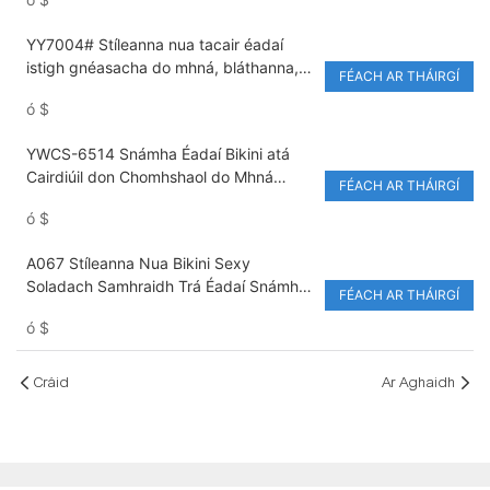
Inchoigeartaithe
YY7004# Stíleanna nua tacair éadaí
istigh gnéasacha do mhná, bláthanna,
FÉACH AR THÁIRGÍ
bróidnéireacht, in-análaithe, lingerie
ó
$
rialta
YWCS-6514 Snámha Éadaí Bikini atá
Cairdiúil don Chomhshaol do Mhná
FÉACH AR THÁIRGÍ
Snámha Éadaí Mogaill agus Lása
ó
$
Dearadh Paistí Bikini Scoilte do Mhná
Snámha Éadaí Sexy
A067 Stíleanna Nua Bikini Sexy
Soladach Samhraidh Trá Éadaí Snámha
FÉACH AR THÁIRGÍ
Dhá Phíosa Priontaí
ó
$
Cráid
Ar Aghaidh