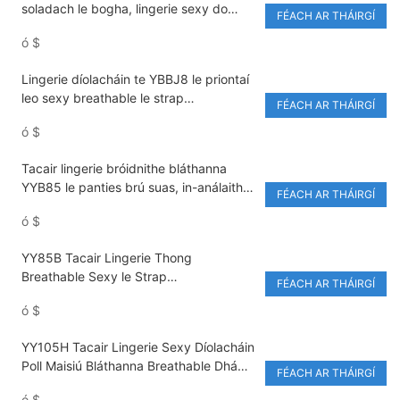
soladach le bogha, lingerie sexy do
FÉACH AR THÁIRGÍ
mhná, dhá phíosa, panties
ó
$
ardchaighdeáin
Lingerie díolacháin te YBBJ8 le priontaí
leo sexy breathable le strap
FÉACH AR THÁIRGÍ
inchoigeartaithe 3/4 panties bra
ó
$
Tacair lingerie bróidnithe bláthanna
YYB85 le panties brú suas, in-análaithe
FÉACH AR THÁIRGÍ
le dearadh lása
ó
$
YY85B Tacair Lingerie Thong
Breathable Sexy le Strap
FÉACH AR THÁIRGÍ
Inchoigeartaithe, Friochadh Tapa
ó
$
YY105H Tacair Lingerie Sexy Díolacháin
Poll Maisiú Bláthanna Breathable Dhá
FÉACH AR THÁIRGÍ
phíosa Logánach le Strapaí
ó
$