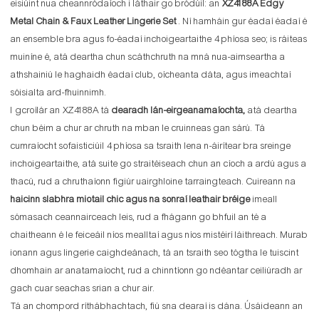
eisiúint nua cheannródaíoch i láthair go bródúil: an
XZ4188A Edgy
Metal Chain & Faux Leather Lingerie Set
. Ní hamháin gur éadaí éadaí é
an ensemble bra agus fo-éadaí inchoigeartaithe 4 phíosa seo; is ráiteas
muiníne é, atá deartha chun scáthchruth na mná nua-aimseartha a
athshainiú le haghaidh éadaí club, oícheanta dáta, agus imeachtaí
sóisialta ard-fhuinnimh.
I gcroílár an XZ4188A tá
dearadh lán-eirgeanamaíochta,
atá deartha
chun béim a chur ar chruth na mban le cruinneas gan sárú. Tá
cumraíocht sofaisticiúil 4 phíosa sa tsraith lena n-áirítear bra sreinge
inchoigeartaithe, atá suite go straitéiseach chun an cíoch a ardú agus a
thacú, rud a chruthaíonn figiúr uairghloine tarraingteach. Cuireann na
haicinn slabhra miotail chic agus na sonraí leathair bréige
imeall
sómasach ceannairceach leis, rud a fhágann go bhfuil an té a
chaitheann é le feiceáil níos mealltaí agus níos mistéirí láithreach. Murab
ionann agus lingerie caighdeánach, tá an tsraith seo tógtha le tuiscint
dhomhain ar anatamaíocht, rud a chinntíonn go ndéantar ceiliúradh ar
gach cuar seachas srian a chur air.
Tá an chompord ríthábhachtach, fiú sna dearaí is dána. Úsáideann an