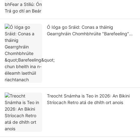
Ó Ióga go Sráid: Conas a tháinig
Gearrghráin Chomhbhrúite "Barefeeling"
chun bheith ina n-éileamh laethúil
riachtanach
Treocht Snámha is Teo in 2026: An Bikini
Stríocach Retro atá de dhíth ort anois