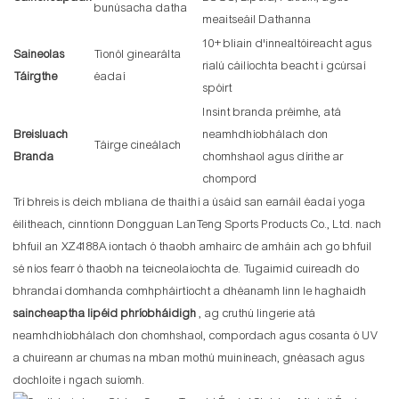
bunúsacha datha
meaitseáil Dathanna
10+ bliain d'innealtóireacht agus
Saineolas
Tionól ginearálta
rialú cáilíochta beacht i gcúrsaí
Táirgthe
éadaí
spóirt
Insint branda préimhe, atá
Breisluach
neamhdhíobhálach don
Táirge cineálach
Branda
chomhshaol agus dírithe ar
chompord
Trí bhreis is deich mbliana de thaithí a úsáid san earnáil éadaí yoga
éilitheach, cinntíonn Dongguan LanTeng Sports Products Co., Ltd. nach
bhfuil an XZ4188A iontach ó thaobh amhairc de amháin ach go bhfuil
sé níos fearr ó thaobh na teicneolaíochta de. Tugaimid cuireadh do
bhrandaí domhanda comhpháirtíocht a dhéanamh linn le haghaidh
saincheaptha lipéid phríobháidigh
, ag cruthú lingerie atá
neamhdhíobhálach don chomhshaol, compordach agus cosanta ó UV
a chuireann ar chumas na mban mothú muiníneach, gnéasach agus
dochloíte i ngach suíomh.