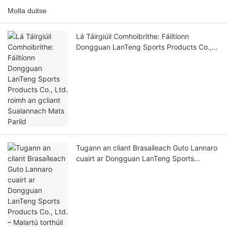
Molta duitse
Lá Táirgiúil Comhoibrithe: Fáiltíonn
Dongguan LanTeng Sports Products Co.,
Ltd. roimh an gcliant Sualannach Mats
Parild
Tugann an cliant Brasaíleach Guto Lannaro
cuairt ar Dongguan LanTeng Sports
Products Co., Ltd. – Malartú torthúil ar
nuálaíocht, ar cháilíocht agus ar
chomhpháirtíocht