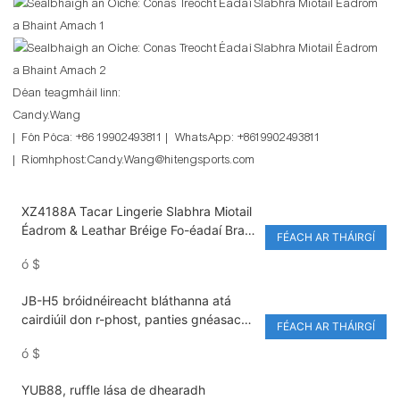
Déan teagmháil linn:
Candy.Wang
| Fón Póca: +86 19902493811 | WhatsApp: +8619902493811
| Ríomhphost:Candy.Wang@hitengsports.com
XZ4188A Tacar Lingerie Slabhra Miotail
Éadrom & Leathar Bréige Fo-éadaí Bra
FÉACH AR THÁIRGÍ
Inchoigeartaithe 4 phíosa le haghaidh
ó
$
Éadaí Club & Oíche Dáta
JB-H5 bróidnéireacht bláthanna atá
cairdiúil don r-phost, panties gnéasacha
FÉACH AR THÁIRGÍ
le muineál "V" trédhearcach, culaith fo-
ó
$
éadaí breathable
YUB88, ruffle lása de dhearadh