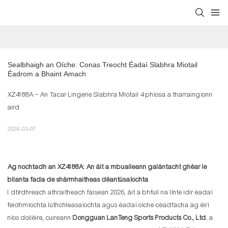
Sealbhaigh an Oíche: Conas Treocht Éadaí Slabhra Miotail 
Éadrom a Bhaint Amach
XZ4188A – An Tacar Lingerie Slabhra Miotail 4 phíosa a tharraingíonn
aird
2026-03-07
Ag nochtadh an XZ4188A: An áit a mbuaileann galántacht ghéar le
blianta fada de shármhaitheas déantúsaíochta
I dtírdhreach athraitheach faisean 2026, áit a bhfuil na línte idir éadaí
feidhmíochta lúthchleasaíochta agus éadaí oíche céadfacha ag éirí
níos doiléire, cuireann
Dongguan LanTeng Sports Products Co., Ltd.
a