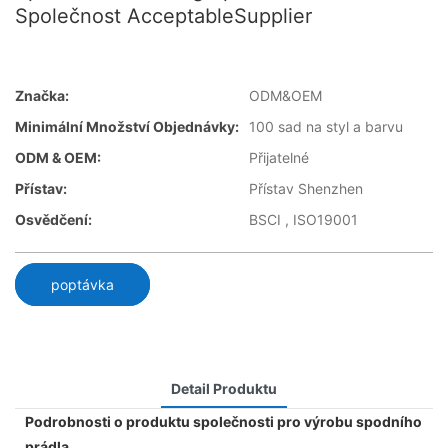
Společnost AcceptableSupplier
Značka:
ODM&OEM
Minimální Množství Objednávky:
100 sad na styl a barvu
ODM & OEM:
Přijatelné
Přístav:
Přístav Shenzhen
Osvědčení:
BSCI , ISO19001
poptávka
Detail Produktu
Podrobnosti o produktu společnosti pro výrobu spodního
prádla