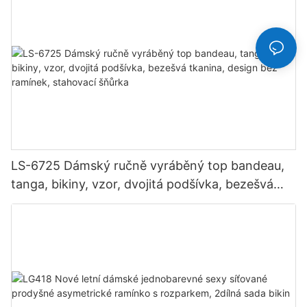
LS-6725 Dámský ručně vyráběný top bandeau,
tanga, bikiny, vzor, ​​dvojitá podšívka, bezešvá
tkanina, design bez ramínek, stahovací šňůrka