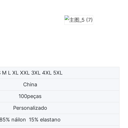
S M L XL XXL 3XL 4XL 5XL
China
100peças
Personalizado
85% náilon 15% elastano