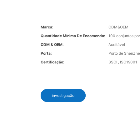
Marca:
ODM&OEM
Quantidade Mínima De Encomenda:
100 conjuntos por 
ODM & OEM:
Aceitável
Porta:
Porto de ShenZh
Certificação:
BSCI , ISO19001
investigação