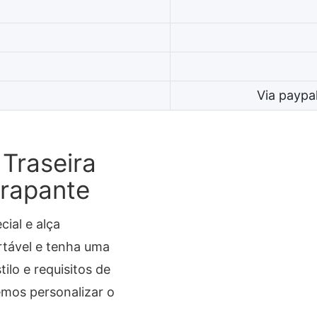
Via paypa
Traseira
rrapante
cial e alça
rtável e tenha uma
ilo e requisitos de
emos personalizar o