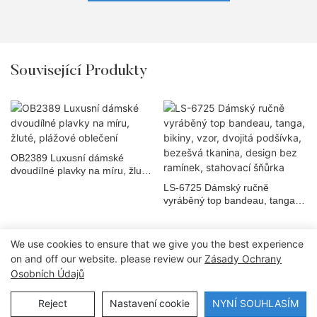
Související Produkty
OB2389 Luxusní dámské
dvoudílné plavky na míru, žluté,
plážové oblečení
LS-6725 Dámský ručně
vyráběný top bandeau, tanga,
bikiny, vzor, ​​dvojitá podšívka,
bezešvá tkanina, design bez
ramínek, stahovací šňůrka
We use cookies to ensure that we give you the best experience
on and off our website. please review our
Zásady Ochrany
Osobních Údajů
Copyright © 2026 Dongguan Lanteng Sports Products Co., Ltd. |
Sitemap∣Zásady ochrany osobních údajů
Reject
Nastavení cookie
NYNÍ SOUHLASÍM