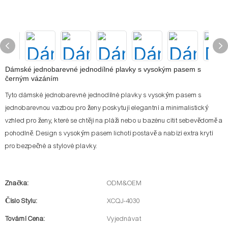
Dámské jednobarevné jednodílné plavky s vysokým pasem s
černým vázáním
Tyto dámské jednobarevné jednodílné plavky s vysokým pasem s
jednobarevnou vazbou pro ženy poskytují elegantní a minimalistický
vzhled pro ženy, které se chtějí na pláži nebo u bazénu cítit sebevědomě a
pohodlně. Design s vysokým pasem lichotí postavě a nabízí extra krytí
pro bezpečné a stylové plavky.
Značka:
ODM&OEM
Číslo Stylu:
XCQJ-4030
Tovární Cena:
Vyjednávat