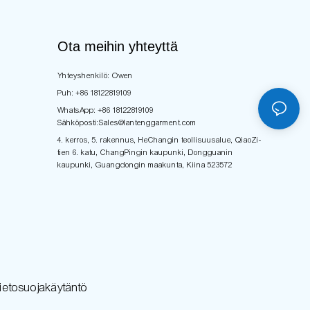
Ota meihin yhteyttä
Yhteyshenkilö: Owen
Puh: +86 18122819109
WhatsApp: +86 18122819109
Sähköposti:
Sales@lantenggarment.com
4. kerros, 5. rakennus, HeChangin teollisuusalue, QiaoZi-
tien 6. katu, ChangPingin kaupunki, Dongguanin
kaupunki, Guangdongin maakunta, Kiina 523572
ietosuojakäytäntö