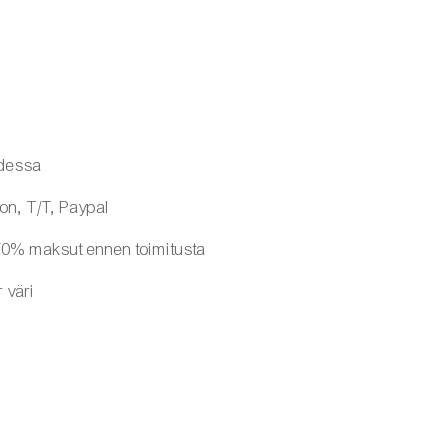
udessa
on, T/T, Paypal
 70% maksut ennen toimitusta
r väri