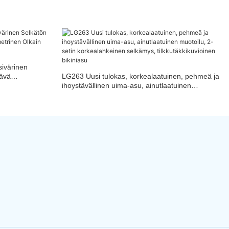
ivärinen
tävä
LG263 Uusi tulokas, korkealaatuinen, pehmeä ja
sainen Bikini-
ihoystävällinen uima-asu, ainutlaatuinen
muotoilu, 2-setin korkealahkeinen selkämys,
tilkkutäkkikuvioinen bikiniasu