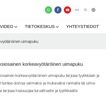
VIDEO
TIETOKESKUS
YHTEYSTIEDOT
eavyötäröinen uimapuku
yksiosainen korkeavyötäröinen uimapuku
iosainen korkeavyötäröinen uimapuku tarjoaa tyylikkään ja
vat tuntea olonsa varmaksi ja mukavaksi rannalla tai uima-
 tarjoaa lisäsuojaa turvalliselle ja tyylikkäälle