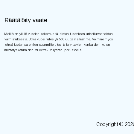
Räätälöity vaate
Meillä on yli 15 vuoden kokemus tällaisten tuotteiden urheiluvaatteiden
valmistuksesta. Joka vuosi tulee yli 500 uutta malliamme. Voimme myös
tehdä tuotantoa omien suunnittelujesi ja tarvittavien kankaiden, kuten
kierrätyskankaiden tai extra-life lycran, perusteella.
Copyright © 202