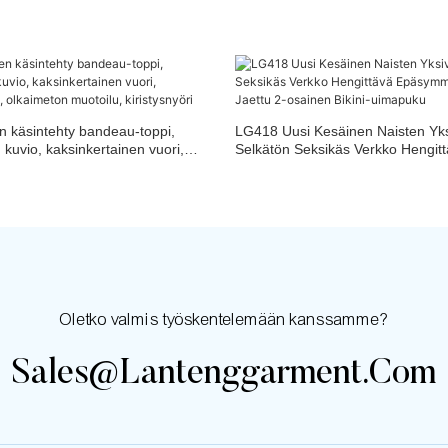
n käsintehty bandeau-toppi,
LG418 Uusi Kesäinen Naisten Yks
i, kuvio, kaksinkertainen vuori,
Selkätön Seksikäs Verkko Hengit
s, olkaimeton muotoilu,
Epäsymmetrinen Olkain Jaettu 2-o
uimapuku
Oletko valmis työskentelemään kanssamme?
Sales@lantenggarment.com