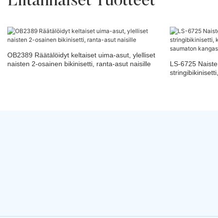
Liitännäiset Tuotteet
OB2389 Räätälöidyt keltaiset uima-asut, ylelliset
naisten 2-osainen bikinisetti, ranta-asut naisille
LS-6725 Naiste
stringibikinisett
saumaton kanga
kiristysnyöri