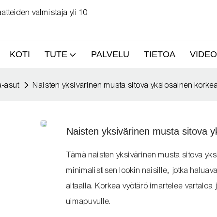
tteiden valmistaja yli 10
KOTI
TUTE
PALVELU
TIETOA
VIDEO
a-asut
Naisten yksivärinen musta sitova yksiosainen kork
Naisten yksivärinen musta sitova 
Tämä naisten yksivärinen musta sitova yks
minimalistisen lookin naisille, jotka halua
altaalla. Korkea vyötärö imartelee vartaloa ja
uimapuvulle.