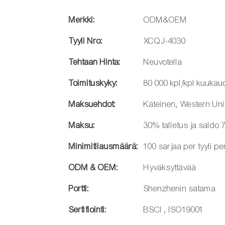
Merkki:
ODM&OEM
Tyyli Nro:
XCQJ-4030
Tehtaan Hinta:
Neuvotella
Toimituskyky:
80 000 kpl/kpl kuuka
Maksuehdot:
Käteinen, Western Uni
Maksu:
30% talletus ja saldo
Minimitilausmäärä:
100 sarjaa per tyyli pe
ODM & OEM:
Hyväksyttävää
Portti:
Shenzhenin satama
Sertifiointi:
BSCI , ISO19001