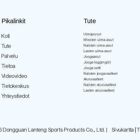
Pikalinkit
Tute
Uimapuvut
Koti
Miesten uima-asut
Tute
Naisten uima-asut
Lasten uima-asut
Palvelu
Joogaasut
Jooga leggingsit
Tietoa
Jooga setti
Naisten joogavaatteet
Videovideo
Alusvaatteet
Naisten alusvaatteet
Tietokeskus
Lasten alusvaatteet
Yhteystiedot
6 Dongguan Lanteng Sports Products Co., Ltd. |
Sivukartta∣T