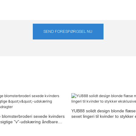
SEND FORESPØRGSEL NU
YUB88 solidt design blonde flæse
e blomsterbroderi sexede kvinders
sexet lingeri til kvinder to stykker
sigtige "v"-udskæring åndbare
trusser
er