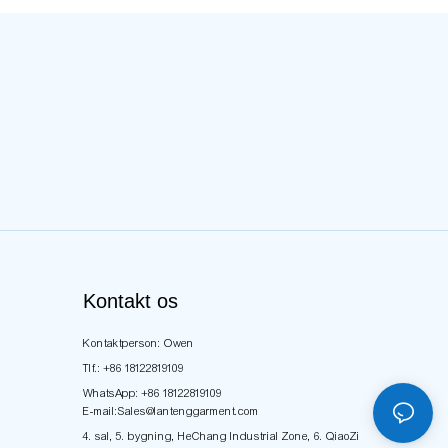
Kontakt os
Kontaktperson: Owen
Tlf.: +86 18122819109
WhatsApp: +86 18122819109
E-mail:
Sales@lantenggarment.com
4. sal, 5. bygning, HeChang Industrial Zone, 6. QiaoZi