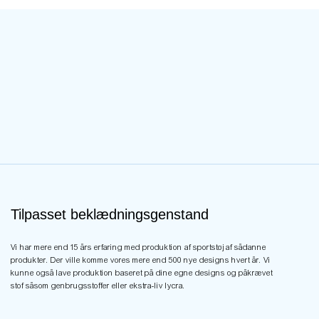
Tilpasset beklædningsgenstand
Vi har mere end 15 års erfaring med produktion af sportstøj af sådanne
produkter. Der ville komme vores mere end 500 nye designs hvert år. Vi
kunne også lave produktion baseret på dine egne designs og påkrævet
stof såsom genbrugsstoffer eller ekstra-liv lycra.