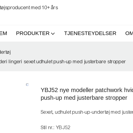
tstøjsproducent med 10+ års
EM
PRODUKTER
TJENESTEYDELSER
OM
ertøj
ri lingeri sexet udhulet push-up med justerbare stropper
YBJ52 nye modeller patchwork hvid 
push-up med justerbare stropper
Sexet, udhulet push-up-undertøj med just
Stil nr.: YBJ52