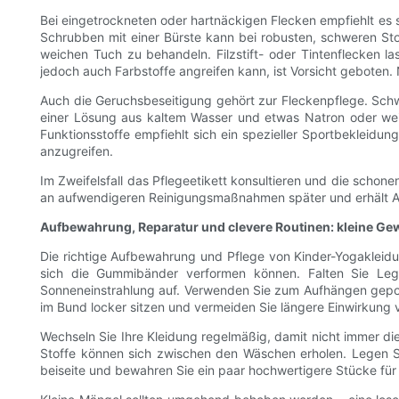
Bei eingetrockneten oder hartnäckigen Flecken empfiehlt es 
Schrubben mit einer Bürste kann bei robusten, schweren Stof
weichen Tuch zu behandeln. Filzstift- oder Tintenflecken 
jedoch auch Farbstoffe angreifen kann, ist Vorsicht geboten
Auch die Geruchsbeseitigung gehört zur Fleckenpflege. Schw
einer Lösung aus kaltem Wasser und etwas Natron oder weiß
Funktionsstoffe empfiehlt sich ein spezieller Sportbekleidun
anzugreifen.
Im Zweifelsfall das Pflegeetikett konsultieren und die scho
an aufwendigeren Reinigungsmaßnahmen später und erhält Au
Aufbewahrung, Reparatur und clevere Routinen: kleine Ge
Die richtige Aufbewahrung und Pflege von Kinder-Yogakleidun
sich die Gummibänder verformen können. Falten Sie Leg
Sonneneinstrahlung auf. Verwenden Sie zum Aufhängen gepols
im Bund locker sitzen und vermeiden Sie längere Einwirkung v
Wechseln Sie Ihre Kleidung regelmäßig, damit nicht immer 
Stoffe können sich zwischen den Wäschen erholen. Legen Si
beiseite und bewahren Sie ein paar hochwertigere Stücke für