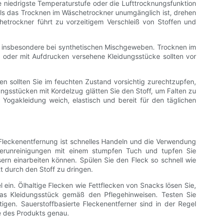
 niedrigste Temperaturstufe oder die Lufttrocknungsfunktion
Falls das Trocknen im Wäschetrockner unumgänglich ist, drehen
hetrockner führt zu vorzeitigem Verschleiß von Stoffen und
n, insbesondere bei synthetischen Mischgeweben. Trocknen im
e oder mit Aufdrucken versehene Kleidungsstücke sollten vor
n sollten Sie im feuchten Zustand vorsichtig zurechtzupfen,
dungsstücken mit Kordelzug glätten Sie den Stoff, um Falten zu
Yogakleidung weich, elastisch und bereit für den täglichen
ve Fleckenentfernung ist schnelles Handeln und die Verwendung
Verunreinigungen mit einem stumpfen Tuch und tupfen Sie
sern einarbeiten können. Spülen Sie den Fleck so schnell wie
t durch den Stoff zu dringen.
 ein. Ölhaltige Flecken wie Fettflecken von Snacks lösen Sie,
as Kleidungsstück gemäß den Pflegehinweisen. Testen Sie
tigen. Sauerstoffbasierte Fleckenentferner sind in der Regel
e des Produkts genau.