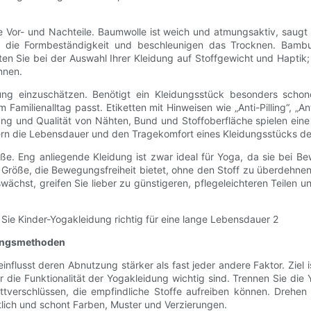
e Vor- und Nachteile. Baumwolle ist weich und atmungsaktiv, saugt
n die Formbeständigkeit und beschleunigen das Trocknen. Bambu
en Sie bei der Auswahl Ihrer Kleidung auf Stoffgewicht und Haptik; 
nnen.
eidung einzuschätzen. Benötigt ein Kleidungsstück besonders sc
amilienalltag passt. Etiketten mit Hinweisen wie „Anti-Pilling“, „Ant
tung und Qualität von Nähten, Bund und Stoffoberfläche spielen ein
rn die Lebensdauer und den Tragekomfort eines Kleidungsstücks deu
ße. Eng anliegende Kleidung ist zwar ideal für Yoga, da sie bei B
Größe, die Bewegungsfreiheit bietet, ohne den Stoff zu überdehnen.
ächst, greifen Sie lieber zu günstigeren, pflegeleichteren Teilen u
gungsmethoden
influsst deren Abnutzung stärker als fast jeder andere Faktor. Ziel
r die Funktionalität der Yogakleidung wichtig sind. Trennen Sie di
tverschlüssen, die empfindliche Stoffe aufreiben können. Drehen
tlich und schont Farben, Muster und Verzierungen.