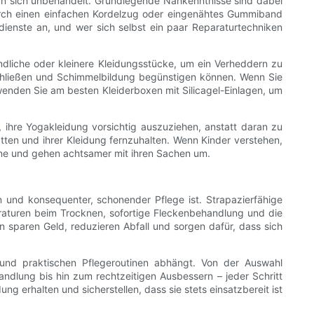
rn sich unbehandelt. Grundlegende Nähkenntnisse sind dabei
durch einen einfachen Kordelzug oder eingenähtes Gummiband
ienste an, und wer sich selbst ein paar Reparaturtechniken
ndliche oder kleinere Kleidungsstücke, um ein Verheddern zu
nschließen und Schimmelbildung begünstigen können. Wenn Sie
erwenden Sie am besten Kleiderboxen mit Silicagel-Einlagen, um
 ihre Yogakleidung vorsichtig auszuziehen, anstatt daran zu
ten und ihrer Kleidung fernzuhalten. Wenn Kinder verstehen,
erne und gehen achtsamer mit ihren Sachen um.
 und konsequenter, schonender Pflege ist. Strapazierfähige
raturen beim Trocknen, sofortige Fleckenbehandlung und die
n sparen Geld, reduzieren Abfall und sorgen dafür, dass sich
und praktischen Pflegeroutinen abhängt. Von der Auswahl
ndlung bis hin zum rechtzeitigen Ausbessern – jeder Schritt
ung erhalten und sicherstellen, dass sie stets einsatzbereit ist