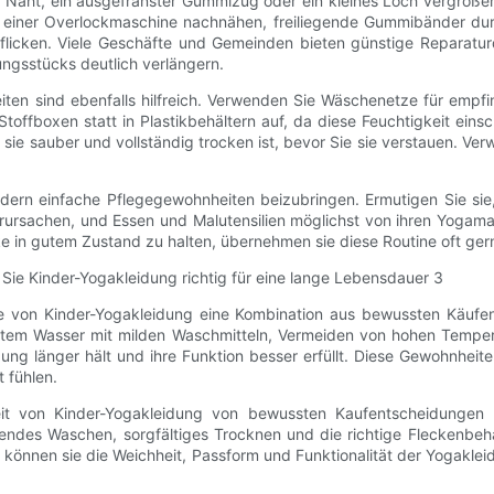
 Naht, ein ausgefranster Gummizug oder ein kleines Loch vergröße
oder einer Overlockmaschine nachnähen, freiliegende Gummibänder 
flicken. Viele Geschäfte und Gemeinden bieten günstige Reparaturd
ngsstücks deutlich verlängern.
ten sind ebenfalls hilfreich. Verwenden Sie Wäschenetze für empfi
toffboxen statt in Plastikbehältern auf, da diese Feuchtigkeit ei
s sie sauber und vollständig trocken ist, bevor Sie sie verstauen. V
ern einfache Pflegegewohnheiten beizubringen. Ermutigen Sie sie,
rursachen, und Essen und Malutensilien möglichst von ihren Yogamat
ke in gutem Zustand zu halten, übernehmen sie diese Routine oft g
e von Kinder-Yogakleidung eine Kombination aus bewussten Käufen
altem Wasser mit milden Waschmitteln, Vermeiden von hohen Tempe
ng länger hält und ihre Funktion besser erfüllt. Diese Gewohnheite
 fühlen.
it von Kinder-Yogakleidung von bewussten Kaufentscheidungen 
nendes Waschen, sorgfältiges Trocknen und die richtige Fleckenbeha
n, können sie die Weichheit, Passform und Funktionalität der Yogakleid