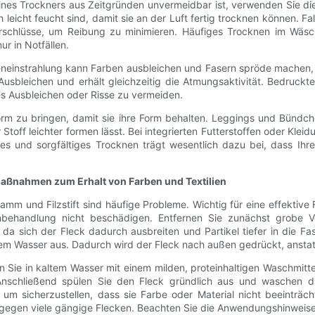
es Trockners aus Zeitgründen unvermeidbar ist, verwenden Sie die
leicht feucht sind, damit sie an der Luft fertig trocknen können. 
Verschlüsse, um Reibung zu minimieren. Häufiges Trocknen im Wäsc
r in Notfällen.
nneneinstrahlung kann Farben ausbleichen und Fasern spröde mache
Ausbleichen und erhält gleichzeitig die Atmungsaktivität. Bedruckt
es Ausbleichen oder Risse zu vermeiden.
orm zu bringen, damit sie ihre Form behalten. Leggings und Bündche
Stoff leichter formen lässt. Bei integrierten Futterstoffen oder Klei
 und sorgfältiges Trocknen trägt wesentlich dazu bei, dass Ihre 
aßnahmen zum Erhalt von Farben und Textilien
chlamm und Filzstift sind häufige Probleme. Wichtig für eine effekti
enbehandlung nicht beschädigen. Entfernen Sie zunächst grobe 
 da sich der Fleck dadurch ausbreiten und Partikel tiefer in die Fa
tem Wasser aus. Dadurch wird der Fleck nach außen gedrückt, anstat
 Sie in kaltem Wasser mit einem milden, proteinhaltigen Waschmittel
 Anschließend spülen Sie den Fleck gründlich aus und waschen d
, um sicherzustellen, dass sie Farbe oder Material nicht beeinträch
en gegen viele gängige Flecken. Beachten Sie die Anwendungshinweis