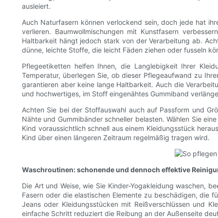
ausleiert.
Auch Naturfasern können verlockend sein, doch jede hat ihr
verlieren. Baumwollmischungen mit Kunstfasern verbesser
Haltbarkeit hängt jedoch stark von der Verarbeitung ab. Acht
dünne, leichte Stoffe, die leicht Fäden ziehen oder fusseln kö
Pflegeetiketten helfen Ihnen, die Langlebigkeit Ihrer Kl
Temperatur, überlegen Sie, ob dieser Pflegeaufwand zu Ihrem F
garantieren aber keine lange Haltbarkeit. Auch die Verarbei
und hochwertiges, im Stoff eingenähtes Gummiband verlänge
Achten Sie bei der Stoffauswahl auch auf Passform und Grö
Nähte und Gummibänder schneller belasten. Wählen Sie eine 
Kind voraussichtlich schnell aus einem Kleidungsstück herausw
Kind über einen längeren Zeitraum regelmäßig tragen wird.
Waschroutinen: schonende und dennoch effektive Reini
Die Art und Weise, wie Sie Kinder-Yogakleidung waschen, bee
Fasern oder die elastischen Elemente zu beschädigen, die fü
Jeans oder Kleidungsstücken mit Reißverschlüssen und Klet
einfache Schritt reduziert die Reibung an der Außenseite deu