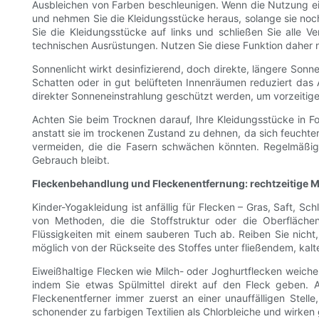
Ausbleichen von Farben beschleunigen. Wenn die Nutzung ein
und nehmen Sie die Kleidungsstücke heraus, solange sie noch 
Sie die Kleidungsstücke auf links und schließen Sie alle 
technischen Ausrüstungen. Nutzen Sie diese Funktion daher nu
Sonnenlicht wirkt desinfizierend, doch direkte, längere So
Schatten oder in gut belüfteten Innenräumen reduziert das 
direkter Sonneneinstrahlung geschützt werden, um vorzeitig
Achten Sie beim Trocknen darauf, Ihre Kleidungsstücke in F
anstatt sie im trockenen Zustand zu dehnen, da sich feuchter 
vermeiden, die die Fasern schwächen könnten. Regelmäßiges
Gebrauch bleibt.
Fleckenbehandlung und Fleckenentfernung: rechtzeitige M
Kinder-Yogakleidung ist anfällig für Flecken – Gras, Saft, S
von Methoden, die die Stoffstruktur oder die Oberfläch
Flüssigkeiten mit einem sauberen Tuch ab. Reiben Sie nicht,
möglich von der Rückseite des Stoffes unter fließendem, kal
Eiweißhaltige Flecken wie Milch- oder Joghurtflecken weichen
indem Sie etwas Spülmittel direkt auf den Fleck geben.
Fleckenentferner immer zuerst an einer unauffälligen Stelle
schonender zu farbigen Textilien als Chlorbleiche und wirk