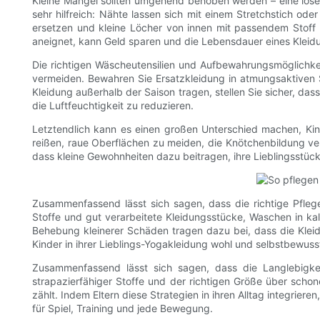
Kleine Mängel sollten umgehend behoben werden – eine lose
sehr hilfreich: Nähte lassen sich mit einem Stretchstich 
ersetzen und kleine Löcher von innen mit passendem Stoff 
aneignet, kann Geld sparen und die Lebensdauer eines Kleidu
Die richtigen Wäscheutensilien und Aufbewahrungsmöglichkei
vermeiden. Bewahren Sie Ersatzkleidung in atmungsaktiven S
Kleidung außerhalb der Saison tragen, stellen Sie sicher, das
die Luftfeuchtigkeit zu reduzieren.
Letztendlich kann es einen großen Unterschied machen, Kind
reißen, raue Oberflächen zu meiden, die Knötchenbildung ve
dass kleine Gewohnheiten dazu beitragen, ihre Lieblingsstüc
Zusammenfassend lässt sich sagen, dass die richtige Pfleg
Stoffe und gut verarbeitete Kleidungsstücke, Waschen in k
Behebung kleinerer Schäden tragen dazu bei, dass die Kleidu
Kinder in ihrer Lieblings-Yogakleidung wohl und selbstbewusst
Zusammenfassend lässt sich sagen, dass die Langlebigke
strapazierfähiger Stoffe und der richtigen Größe über scho
zählt. Indem Eltern diese Strategien in ihren Alltag integriere
für Spiel, Training und jede Bewegung.