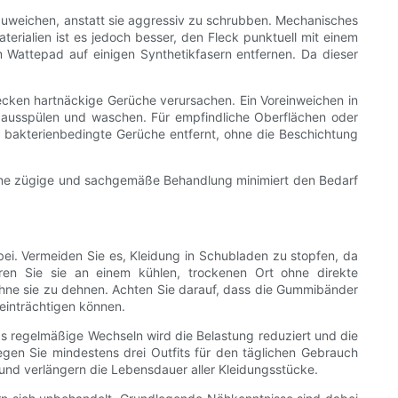
nzuweichen, anstatt sie aggressiv zu schrubben. Mechanisches
erialien ist es jedoch besser, den Fleck punktuell mit einem
 Wattepad auf einigen Synthetikfasern entfernen. Da dieser
ecken hartnäckige Gerüche verursachen. Ein Voreinweichen in
h ausspülen und waschen. Für empfindliche Oberflächen oder
und bakterienbedingte Gerüche entfernt, ohne die Beschichtung
. Eine zügige und sachgemäße Behandlung minimiert den Bedarf
bei. Vermeiden Sie es, Kleidung in Schubladen zu stopfen, da
en Sie sie an einem kühlen, trockenen Ort ohne direkte
ohne sie zu dehnen. Achten Sie darauf, dass die Gummibänder
eeinträchtigen können.
 regelmäßige Wechseln wird die Belastung reduziert und die
gen Sie mindestens drei Outfits für den täglichen Gebrauch
 und verlängern die Lebensdauer aller Kleidungsstücke.