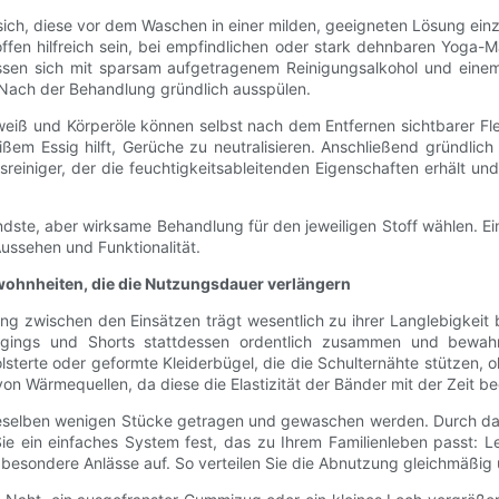
sich, diese vor dem Waschen in einer milden, geeigneten Lösung ei
fen hilfreich sein, bei empfindlichen oder stark dehnbaren Yoga-Mat
lassen sich mit sparsam aufgetragenem Reinigungsalkohol und einem
. Nach der Behandlung gründlich ausspülen.
eiß und Körperöle können selbst nach dem Entfernen sichtbarer Fl
em Essig hilft, Gerüche zu neutralisieren. Anschließend gründlic
gsreiniger, der die feuchtigkeitsableitenden Eigenschaften erhält 
nendste, aber wirksame Behandlung für den jeweiligen Stoff wählen
ssehen und Funktionalität.
wohnheiten, die die Nutzungsdauer verlängern
g zwischen den Einsätzen trägt wesentlich zu ihrer Langlebigkeit 
gings und Shorts stattdessen ordentlich zusammen und bewahr
terte oder geformte Kleiderbügel, die die Schulternähte stützen, 
on Wärmequellen, da diese die Elastizität der Bänder mit der Zeit b
dieselben wenigen Stücke getragen und gewaschen werden. Durch das
e ein einfaches System fest, das zu Ihrem Familienleben passt: Le
 besondere Anlässe auf. So verteilen Sie die Abnutzung gleichmäßig