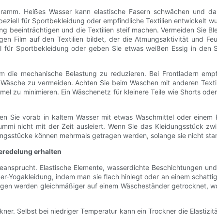
ogramm. Heißes Wasser kann elastische Fasern schwächen und da
ziell für Sportbekleidung oder empfindliche Textilien entwickelt wu
ng beeinträchtigen und die Textilien steif machen. Vermeiden Sie Bl
tigen Film auf den Textilien bildet, der die Atmungsaktivität und F
l für Sportbekleidung oder geben Sie etwas weißen Essig in den S
die mechanische Belastung zu reduzieren. Bei Frontladern empfi
Wäsche zu vermeiden. Achten Sie beim Waschen mit anderen Textili
l zu minimieren. Ein Wäschenetz für kleinere Teile wie Shorts ode
ten Sie vorab in kaltem Wasser mit etwas Waschmittel oder einem F
mmi nicht mit der Zeit ausleiert. Wenn Sie das Kleidungsstück zw
ungsstücke können mehrmals getragen werden, solange sie nicht sta
eredelung erhalten
eansprucht. Elastische Elemente, wasserdichte Beschichtungen und
-Yogakleidung, indem man sie flach hinlegt oder an einem schattig
gegen werden gleichmäßiger auf einem Wäscheständer getrocknet, wo
r. Selbst bei niedriger Temperatur kann ein Trockner die Elastizitä