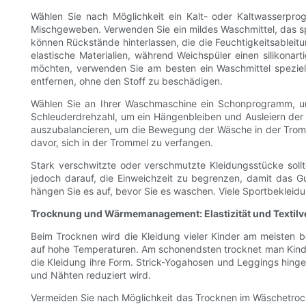
Wählen Sie nach Möglichkeit ein Kalt- oder Kaltwasserpr
Mischgeweben. Verwenden Sie ein mildes Waschmittel, das spe
können Rückstände hinterlassen, die die Feuchtigkeitsableitu
elastische Materialien, während Weichspüler einen silikonar
möchten, verwenden Sie am besten ein Waschmittel speziel
entfernen, ohne den Stoff zu beschädigen.
Wählen Sie an Ihrer Waschmaschine ein Schonprogramm, um 
Schleuderdrehzahl, um ein Hängenbleiben und Ausleiern der 
auszubalancieren, um die Bewegung der Wäsche in der Tromme
davor, sich in der Trommel zu verfangen.
Stark verschwitzte oder verschmutzte Kleidungsstücke soll
jedoch darauf, die Einweichzeit zu begrenzen, damit das Gu
hängen Sie es auf, bevor Sie es waschen. Viele Sportbekleid
Trocknung und Wärmemanagement: Elastizität und Textilv
Beim Trocknen wird die Kleidung vieler Kinder am meisten b
auf hohe Temperaturen. Am schonendsten trocknet man Kinder
die Kleidung ihre Form. Strick-Yogahosen und Leggings hin
und Nähten reduziert wird.
Vermeiden Sie nach Möglichkeit das Trocknen im Wäschetrockne