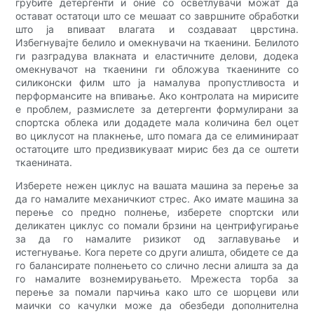
грубите детергенти и оние со осветлувачи можат да
остават остатоци што се мешаат со завршните обработки
што ја впиваат влагата и создаваат цврстина.
Избегнувајте белило и омекнувачи на ткаенини. Белилото
ги разградува влакната и еластичните делови, додека
омекнувачот на ткаенини ги обложува ткаенините со
силиконски филм што ја намалува пропустливоста и
перформансите на впивање. Ако контролата на мирисите
е проблем, размислете за детергенти формулирани за
спортска облека или додадете мала количина бел оцет
во циклусот на плакнење, што помага да се елиминираат
остатоците што предизвикуваат мирис без да се оштети
ткаенината.
Изберете нежен циклус на вашата машина за перење за
да го намалите механичкиот стрес. Ако имате машина за
перење со предно полнење, изберете спортски или
деликатен циклус со помали брзини на центрифугирање
за да го намалите ризикот од заглавување и
истегнување. Кога перете со други алишта, обидете се да
го балансирате полнењето со слично лесни алишта за да
го намалите вознемирувањето. Мрежеста торба за
перење за помали парчиња како што се шорцеви или
маички со качулки може да обезбеди дополнителна