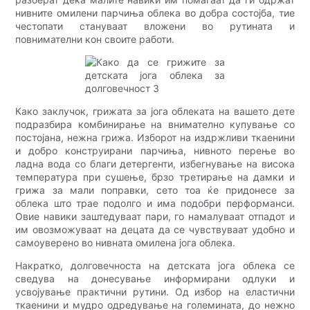
нивните омилени парчиња облека во добра состојба, тие
честопати стануваат вложени во рутината и
повнимателни кон своите работи.
Како заклучок, грижата за јога облеката на вашето дете
подразбира комбинирање на внимателно купување со
постојана, нежна грижа. Изборот на издржливи ткаенини
и добро конструирани парчиња, нивното перење во
ладна вода со благи детергенти, избегнување на висока
температура при сушење, брзо третирање на дамки и
грижа за мали поправки, сето тоа ќе придонесе за
облека што трае подолго и има подобри перформанси.
Овие навики заштедуваат пари, го намалуваат отпадот и
им овозможуваат на децата да се чувствуваат удобно и
самоуверено во нивната омилена јога облека.
Накратко, долговечноста на детската јога облека се
сведува на донесување информирани одлуки и
усвојување практични рутини. Од избор на еластични
ткаенини и мудро одредување на големината, до нежно