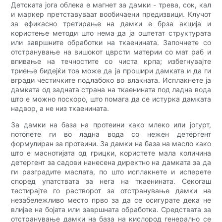
Детската јога облека е магнет за дамки - трева, сок, кал
и маркер претставуваат вообичаени предизвици. Клучот
за ефикасно третирање на дамки е брза акција и
користење методи што нема да ја оштетат структурата
или завршните обработки на ткаенината. Започнете со
отстранување на вишокот цврсти материи со мат раб и
впивање на течностите со чиста крпа; избегнувајте
триење бидејќи тоа може да ја прошири дамката и да ги
вгради честичките подлабоко во влакната. Исплакнете ја
дамката од задната страна на ткаенината под ладна вода
што е можно поскоро, што помага да се истурка дамката
надвор, а не низ ткаенината.
За дамки на база на протеини како млеко или јогурт,
потопете ги во ладна вода со нежен детергент
формулиран за протеини. За дамки на база на масло како
што е маснотијата од грицки, користете мала количина
детергент за садови нанесена директно на дамката за да
ги разградите маслата, по што исплакнете и исперете
според упатствата за нега на ткаенината. Секогаш
тестирајте го растворот за отстранување дамки на
незабележливо место прво за да се осигурате дека не
влијае на бојата или завршната обработка. Средствата за
отстранување дамки на база на кислород генерално се