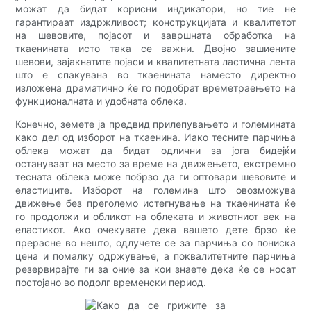
можат да бидат корисни индикатори, но тие не
гарантираат издржливост; конструкцијата и квалитетот
на шевовите, појасот и завршната обработка на
ткаенината исто така се важни. Двојно зашиените
шевови, зајакнатите појаси и квалитетната ластична лента
што е спакувана во ткаенината наместо директно
изложена драматично ќе го подобрат времетраењето на
функционалната и удобната облека.
Конечно, земете ја предвид прилепувањето и големината
како дел од изборот на ткаенина. Иако тесните парчиња
облека можат да бидат одлични за јога бидејќи
остануваат на место за време на движењето, екстремно
тесната облека може побрзо да ги оптовари шевовите и
еластиците. Изборот на големина што овозможува
движење без преголемо истегнување на ткаенината ќе
го продолжи и обликот на облеката и животниот век на
еластикот. Ако очекувате дека вашето дете брзо ќе
прерасне во нешто, одлучете се за парчиња со пониска
цена и помалку одржување, а поквалитетните парчиња
резервирајте ги за оние за кои знаете дека ќе се носат
постојано во подолг временски период.