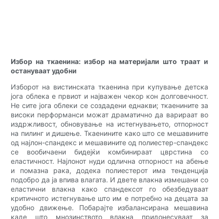
Избор на ткаенина: избор на материјали што траат и
остануваат удобни
Изборот на вистинската ткаенина при купување детска
јога облека е првиот и најважен чекор кон долговечност.
Не сите јога облеки се создадени еднакви; ткаенините за
високи перформанси можат драматично да варираат во
издржливост, обновување на истегнувањето, отпорност
на пилинг и дишење. Ткаенините како што се мешавините
од најлон-спандекс и мешавините од полиестер-спандекс
се вообичаени бидејќи комбинираат цврстина со
еластичност. Најлонот нуди одлична отпорност на абење
и помазна рака, додека полиестерот има тенденција
подобро да ја впива влагата. И двете влакна измешани со
еластични влакна како спандексот го обезбедуваат
критичното истегнување што им е потребно на децата за
удобно движење. Побарајте избалансирана мешавина
каде што мнозинството влакна придонесуваат за