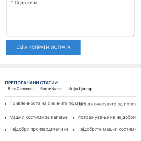
Содржина
СЕГА ИСПРАТИ ИСТРАГА
ПРЕПОРАЧАНИ СТАТИИ
БлогComment
ВестиName
Инфо Центар
Привлечноста на бикините по мерка: Прилагодување на крој
Што да очекувате од произв
Машки костими за капење: Квалитетни брендови што треба 
Истражување на најдобрите 
Најдобри производители на машки костими за капење: Кој г
Најдобрите машки костими з