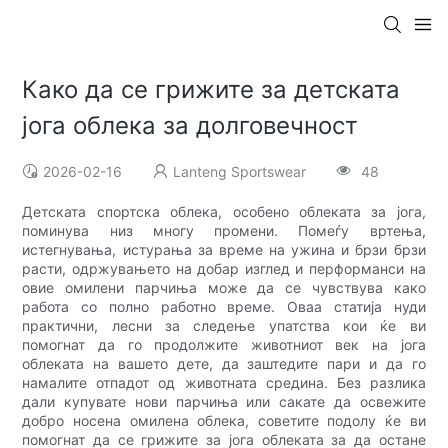
Како да се грижите за детската
јога облека за долговечност
2026-02-16
Lanteng Sportswear
48
Детската спортска облека, особено облеката за јога,
поминува низ многу промени. Помеѓу вртења,
истегнувања, истурања за време на ужина и брзи брзи
расти, одржувањето на добар изглед и перформанси на
овие омилени парчиња може да се чувствува како
работа со полно работно време. Оваа статија нуди
практични, лесни за следење упатства кои ќе ви
помогнат да го продолжите животниот век на јога
облеката на вашето дете, да заштедите пари и да го
намалите отпадот од животната средина. Без разлика
дали купувате нови парчиња или сакате да освежите
добро носена омилена облека, советите подолу ќе ви
помогнат да се грижите за јога облеката за да остане