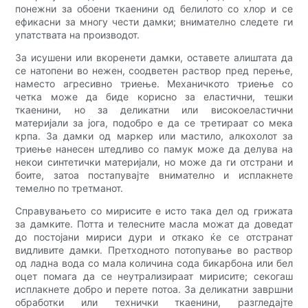
понежни за обоени ткаенини од белилото со хлор и се
ефикасни за многу чести дамки; внимателно следете ги
упатствата на производот.
За исушени или вкоренети дамки, оставете алиштата да
се натопени во нежен, соодветен раствор пред перење,
наместо агресивно триење. Механичкото триење со
четка може да биде корисно за еластични, тешки
ткаенини, но за деликатни или високоеластични
материјали за јога, подобро е да се третираат со мека
крпа. За дамки од маркер или мастило, алкохолот за
триење нанесен штедливо со памук може да делува на
некои синтетички материјали, но може да ги отстрани и
боите, затоа постапувајте внимателно и исплакнете
темелно по третманот.
Справувањето со мирисите е исто така дел од грижата
за дамките. Потта и телесните масла можат да доведат
до постојани мириси дури и откако ќе се отстранат
видливите дамки. Претходното потопување во раствор
од ладна вода со мала количина сода бикарбона или бел
оцет помага да се неутрализираат мирисите; секогаш
исплакнете добро и перете потоа. За деликатни завршни
обработки или технички ткаенини, разгледајте