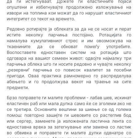
да ги истегнуваат. Држете ги еластичните појаси
опуштени и избегнувајте продолжено изложување на
извори на топлина кои можат да го нарушат еластичниот
интегритет со текот на времето.
Редовно ротирајте ја облеката за да не се носат и перат
истите неколку парчиња постојано. Ротацијата го
намалува кумулативниот стрес и им овозможува на
ткаенините да се обноват помеѓу употребите.
Воспоставете едноставен систем на ротација што
одговара на вашиот семеен живот: одвојте најмалку три
парчиња облека што ги носите редовно и чувајте неколку
„резервни“ парчиња со повисок квалитет за посебни
пригоди. Оваа практика рамномерно го распределува
абењето и го продолжува векот на траење на сите
предмети.
Брзо поправете ги малите проблеми - лабав шев, искинат
еластичен раб или мала дупка само ќе се зголеми ако не
се третира. Основните вештини за шиење се од голема
помош: повторно зашијте ги шевовите со растеглив бод
или сергер, заменете ја изложената ластична лента со
едноставна врвка за затегнување или замена со ластик
во обвивка и поправете ги малите дупки одвнатре со