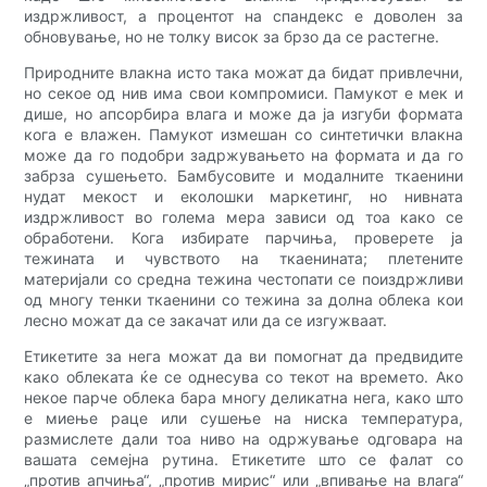
издржливост, а процентот на спандекс е доволен за
обновување, но не толку висок за брзо да се растегне.
Природните влакна исто така можат да бидат привлечни,
но секое од нив има свои компромиси. Памукот е мек и
дише, но апсорбира влага и може да ја изгуби формата
кога е влажен. Памукот измешан со синтетички влакна
може да го подобри задржувањето на формата и да го
забрза сушењето. Бамбусовите и модалните ткаенини
нудат мекост и еколошки маркетинг, но нивната
издржливост во голема мера зависи од тоа како се
обработени. Кога избирате парчиња, проверете ја
тежината и чувството на ткаенината; плетените
материјали со средна тежина честопати се поиздржливи
од многу тенки ткаенини со тежина за долна облека кои
лесно можат да се закачат или да се изгужваат.
Етикетите за нега можат да ви помогнат да предвидите
како облеката ќе се однесува со текот на времето. Ако
некое парче облека бара многу деликатна нега, како што
е миење раце или сушење на ниска температура,
размислете дали тоа ниво на одржување одговара на
вашата семејна рутина. Етикетите што се фалат со
„против апчиња“, „против мирис“ или „впивање на влага“