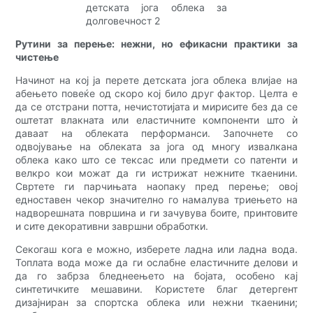
Рутини за перење: нежни, но ефикасни практики за
чистење
Начинот на кој ја перете детската јога облека влијае на
абењето повеќе од скоро кој било друг фактор. Целта е
да се отстрани потта, нечистотијата и мирисите без да се
оштетат влакната или еластичните компоненти што ѝ
даваат на облеката перформанси. Започнете со
одвојување на облеката за јога од многу извалкана
облека како што се тексас или предмети со патенти и
велкро кои можат да ги истрижат нежните ткаенини.
Свртете ги парчињата наопаку пред перење; овој
едноставен чекор значително го намалува триењето на
надворешната површина и ги зачувува боите, принтовите
и сите декоративни завршни обработки.
Секогаш кога е можно, изберете ладна или ладна вода.
Топлата вода може да ги ослабне еластичните делови и
да го забрза бледнеењето на бојата, особено кај
синтетичките мешавини. Користете благ детергент
дизајниран за спортска облека или нежни ткаенини;