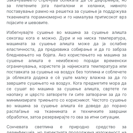
за плетените јога панталони и хеланки, нивното
поставување рамно на решетка за сушење ја поддржува
ткаенината порамномерно и го намалува притисокот врз
појасите и шевовите.
Избегнувајте сушење во машина за сушење алишта
секогаш кога е можно. Дури и на ниска температура,
машината за сушење алишта може да ја ослабне
еластичноста, да предизвика собирање и да го забрза
бледнеењето на бојата. Ако користењето на машина за
сушење алишта е неизбежно поради временски
ограничувања, користете ја најниската температура или
поставката за сушење на воздух без топлина и соблечете
ја облеката додека е сè уште малку влажна за да го
завршите сушењето на воздух. Кога предметите мора да
се сушат во машина за сушење алишта, свртете ги
наопаку и цврсто затворете ги сите затворачи за да го
минимизирате триењето со корисникот. Честото сушење
во машина за сушење алишта ќе доведе до порано
распаѓање на ткаенината и техничките завршни
обработки, затоа резервирајте го ова за итни ситуации.
Сончевата светлина е природно средство за
дезинфекција, но директната продолжена изложеност на