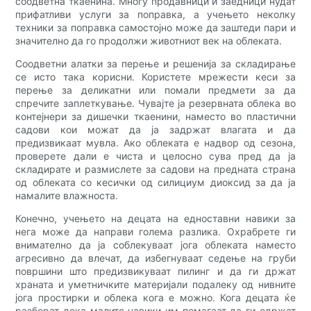
соодветна ткаенина. Многу продавници и заедници нудат
прифатливи услуги за поправка, а учењето неколку
техники за поправка самостојно може да заштеди пари и
значително да го продолжи животниот век на облеката.
Соодветни алатки за перење и решенија за складирање
се исто така корисни. Користете мрежести кеси за
перење за деликатни или помали предмети за да
спречите заплеткување. Чувајте ја резервната облека во
контејнери за дишечки ткаенини, наместо во пластични
садови кои можат да ја задржат влагата и да
предизвикаат мувла. Ако облеката е надвор од сезона,
проверете дали е чиста и целосно сува пред да ја
складирате и размислете за садови на предната страна
од облеката со кесички од силициум диоксид за да ја
намалите влажноста.
Конечно, учењето на децата на едноставни навики за
нега може да направи голема разлика. Охрабрете ги
внимателно да ја соблекуваат јога облеката наместо
агресивно да влечат, да избегнуваат седење на груби
површини што предизвикуваат пилинг и да ги држат
храната и уметничките материјали подалеку од нивните
јога простирки и облека кога е можно. Кога децата ќе
разберат дека малите навики им помагаат да ги одржат