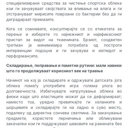
специјализирани средства за чистење спортска облека
кои ги зачувуваат својствата за впивање на влага и ги
отстрануваат мирисите поврзани со бактерии без да ги
деградираат премазите.
Кога се сомневате, консултирајте се со етикетата за
перење и изберете го најнежниот и најефикасниот
пристап за видот на ткаенината. Брзиот, соодветен
третман ја минимизира потребата од построги
интервенции подоцна и ги зачувува и изгледот и
перформансите.
Складирање, поправање и паметни рутини: мали навики
што го продолжуваат корисниот век на траење
Начинот на кој ја складирате и одржувате детската јога
облека помеѓу употребите игра голема улога во
долговечноста. Избегнувајте натрупување облека во
фиоки каде што еластиците можат да се деформираат;
наместо тоа, уредно превиткајте ги хеланките и
шорцевите и складирајте ги на ладно и суво место,
подалеку од директна сончева светлина. За закачување
предмети, користете перничиња или обликувани
закачалки кои ги поддржуваат шевовите на рамената без