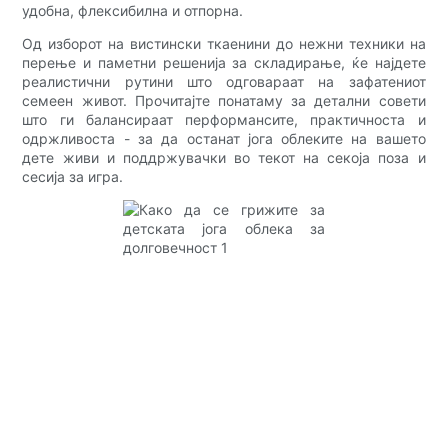
удобна, флексибилна и отпорна.
Од изборот на вистински ткаенини до нежни техники на
перење и паметни решенија за складирање, ќе најдете
реалистични рутини што одговараат на зафатениот
семеен живот. Прочитајте понатаму за детални совети
што ги балансираат перформансите, практичноста и
одржливоста - за да останат јога облеките на вашето
дете живи и поддржувачки во текот на секоја поза и
сесија за игра.