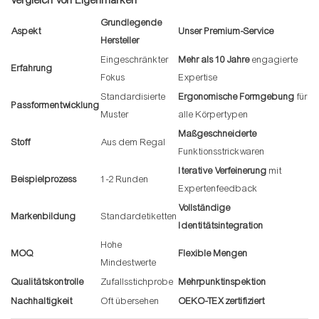
Vergleich von Eigenmarken
Grundlegende
Aspekt
Unser Premium-Service
Hersteller
Eingeschränkter
Mehr als 10 Jahre
engagierte
Erfahrung
Fokus
Expertise
Standardisierte
Ergonomische Formgebung
für
Passformentwicklung
Muster
alle Körpertypen
Maßgeschneiderte
Stoff
Aus dem Regal
Funktionsstrickwaren
Iterative Verfeinerung
mit
Beispielprozess
1-2 Runden
Expertenfeedback
Vollständige
Markenbildung
Standardetiketten
Identitätsintegration
Hohe
MOQ
Flexible Mengen
Mindestwerte
Qualitätskontrolle
Zufallsstichprobe
Mehrpunktinspektion
Nachhaltigkeit
Oft übersehen
OEKO-TEX zertifiziert