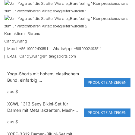
Kontaktieren Sie uns
Candy.Wang
| Mobil: +86 19902493811 | WhatsApp: +8619902493811
| E-Mail:Candy.Wang@hitengsports.com
Yoga-Shorts mit hohem, elastischem
Bund, einfarbig,
PRODUKTE ANZEIGEN
Kompressionswirkung,
aus
$
schnelltrocknend, schweißableitend,
formgebend für Po, ohne
XCWL-1313 Sexy Bikini-Set für
abstehende Kanten, ideal für
Damen mit Metallakzenten, Mesh-
Fitnessstudio, Laufen und Training.
PRODUKTE ANZEIGEN
Überwurf, Triangel-Cup, dreiteiliger
aus
$
Badeanzug, perfekt für den
Resorturlaub
XCFF-3312 Damen-Bikini-Set mit