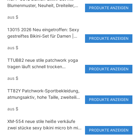
Blumenmuster, Neuheit, Dreiteiler,
PRODUKTE ANZEIGEN
sexy zweiteiliger Badeanzug für
aus
$
Thermalbäder und Resorturlaube
13015 2026 Neu eingetroffen: Sexy
gestreiftes Bikini-Set für Damen |
PRODUKTE ANZEIGEN
Rückenfreier Bikini mit Bindebändern
aus
$
und String-Oberteil | Individuelles
Logo, umweltfreundliche UV-Schutz-
TTUB82 neue stile patchwork yoga
Strandmode
tragen läuft schnell trocken
PRODUKTE ANZEIGEN
atmungsaktiv drei stücke
aus
$
sportbekleidung
TT82Y Patchwork-Sportbekleidung,
atmungsaktiv, hohe Taille, zweiteilig,
PRODUKTE ANZEIGEN
feste Bindung, bunte Yoga-Kleidung
aus
$
XM-554 neue stile heiße verkäufe
zwei stücke sexy bikini micro bh mit
PRODUKTE ANZEIGEN
strap drei-punkte stile drucke