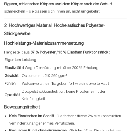
Figuren, athletischen Körpern und dem Körper nach der Geburt
schmeicheln – sie passen sich Ihnen an, nicht umgekehrt.
2. Hochwertiges Material: Hochelastisches Polyester-
Strickgewebe
Hochleistungs-Materialzusammensetzung
Hergestellt aus
87 % Polyester / 13 % Elasthan Funktionsstrick
:
Eigentum
Leistung
Elastizität
4-Wege-Dehnübung mit über 200 % Erholung
Gewicht
Optionen mit 210-260 g/m²
Fühlen
Wolkenweich, ein Tragekomfort wie eine zweite Haut
Doppelstrickkonstruktion, keine Probleme mit der
Opazität
Kniefestigkeit
Bewegungsfreiheit
Kein Einrutschen im Schritt
: Die fortschrittliche Zwickelkonstruktion
verhindert unangenehmes Verrutschen.
Bequemer Bund ohne einzuengen
: Gleichmäßige Druckverteilung