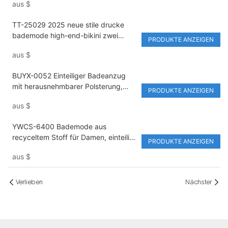
aus
$
backless beachwear
TT-25029 2025 neue stile drucke
bademode high-end-bikini zwei
PRODUKTE ANZEIGEN
stücke mit zubehör sexy mode
aus
$
bademode
BUYX-0052 Einteiliger Badeanzug
mit herausnehmbarer Polsterung,
PRODUKTE ANZEIGEN
hochelastisch, sexy Damen-
aus
$
Bademode mit verstellbarem Riemen
YWCS-6400 Bademode aus
recyceltem Stoff für Damen, einteilig,
PRODUKTE ANZEIGEN
Patchwork-Design, sexy
aus
$
Strandmode, umweltfreundliche
Bademode
Verlieben
Nächster