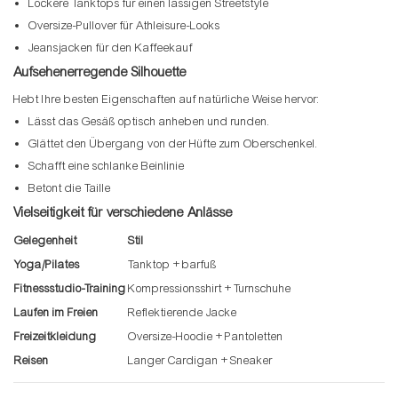
Lockere Tanktops für einen lässigen Streetstyle
Oversize-Pullover für Athleisure-Looks
Jeansjacken für den Kaffeekauf
Aufsehenerregende Silhouette
Hebt Ihre besten Eigenschaften auf natürliche Weise hervor:
Lässt das Gesäß optisch anheben und runden.
Glättet den Übergang von der Hüfte zum Oberschenkel.
Schafft eine schlanke Beinlinie
Betont die Taille
Vielseitigkeit für verschiedene Anlässe
Gelegenheit
Stil
Yoga/Pilates
Tanktop + barfuß
Fitnessstudio-Training
Kompressionsshirt + Turnschuhe
Laufen im Freien
Reflektierende Jacke
Freizeitkleidung
Oversize-Hoodie + Pantoletten
Reisen
Langer Cardigan + Sneaker