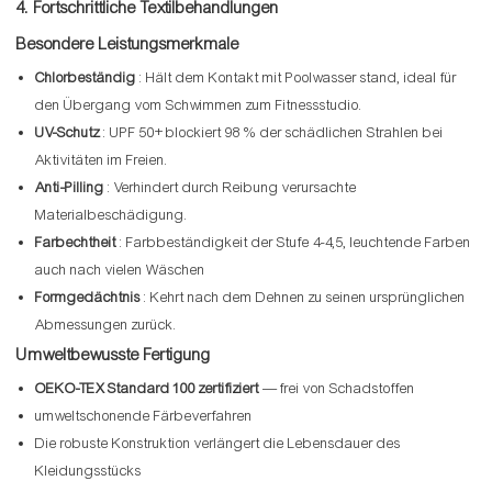
4. Fortschrittliche Textilbehandlungen
Besondere Leistungsmerkmale
Chlorbeständig
: Hält dem Kontakt mit Poolwasser stand, ideal für
den Übergang vom Schwimmen zum Fitnessstudio.
UV-Schutz
: UPF 50+ blockiert 98 % der schädlichen Strahlen bei
Aktivitäten im Freien.
Anti-Pilling
: Verhindert durch Reibung verursachte
Materialbeschädigung.
Farbechtheit
: Farbbeständigkeit der Stufe 4-4,5, leuchtende Farben
auch nach vielen Wäschen
Formgedächtnis
: Kehrt nach dem Dehnen zu seinen ursprünglichen
Abmessungen zurück.
Umweltbewusste Fertigung
OEKO-TEX Standard 100 zertifiziert
— frei von Schadstoffen
umweltschonende Färbeverfahren
Die robuste Konstruktion verlängert die Lebensdauer des
Kleidungsstücks