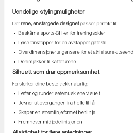
Uendelige stylingmuligheter
Det
rene, ensfargede designet
passer perfekt til:
Beskårne sports-BH-er for treningsøkter
Løse tanktopper for en avslappet gatestil
Overdimensjonerte gensere for et athleisure-utseen
Denimjakker til kaffeturene
Silhuett som drar oppmerksomhet
Forsterker dine beste trekk naturlig:
Løfter og runder setemusklene visuelt
Jevner ut overgangen fra hofte til lår
Skaper en strømlinjeformet benlinje
Fremhever midjedefinisjonen
Allsidighet for flere anledninger