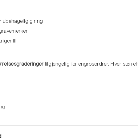
er ubehagelig giring
r gravemerker
iger III
ørrelsesgraderinger
tilgjengelig for engrosordrer. Hver større
ing
g