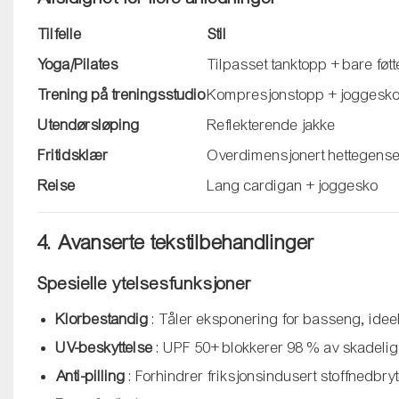
Tilfelle
Stil
Yoga/Pilates
Tilpasset tanktopp + bare føtt
Trening på treningsstudio
Kompresjonstopp + joggesk
Utendørsløping
Reflekterende jakke
Fritidsklær
Overdimensjonert hettegense
Reise
Lang cardigan + joggesko
4. Avanserte tekstilbehandlinger
Spesielle ytelsesfunksjoner
Klorbestandig
: Tåler eksponering for basseng, ideel
UV-beskyttelse
: UPF 50+ blokkerer 98 % av skadelige 
Anti-pilling
: Forhindrer friksjonsindusert stoffnedbry