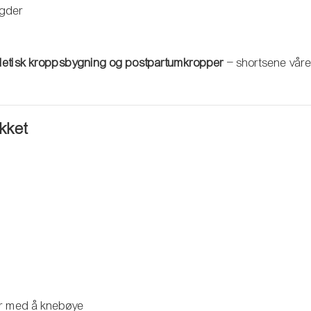
ngder
 atletisk kroppsbygning og postpartumkropper
– shortsene vår
ikket
er med å knebøye