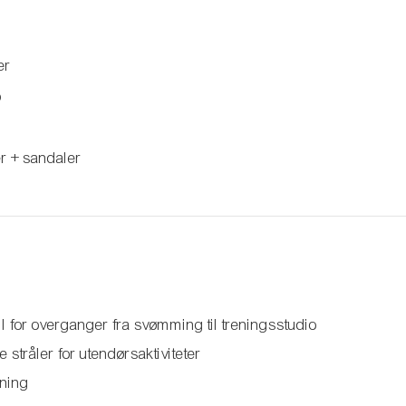
er
o
r + sandaler
l for overganger fra svømming til treningsstudio
stråler for utendørsaktiviteter
tning