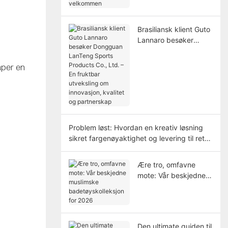
velkommen
Brasiliansk klient Guto
Lannaro besøker
Dongguan LanTeng
Sports Products Co.,
aper en
Ltd. – En fruktbar
utveksling om
innovasjon, kvalitet og
partnerskap
Problem løst: Hvordan en kreativ løsning
sikret fargenøyaktighet og levering til rett
tid
Ære tro, omfavne
mote: Vår beskjedne
muslimske
badetøyskolleksjon for
2026
Den ultimate guiden til