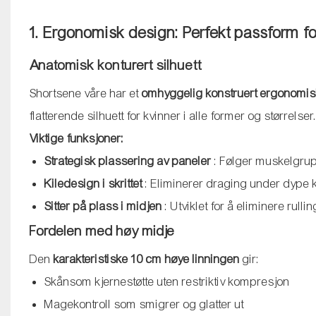
1. Ergonomisk design: Perfekt passform fo
Anatomisk konturert silhuett
Shortsene våre har et
omhyggelig konstruert ergonomi
flatterende silhuett for kvinner i alle former og størrelser
Viktige funksjoner:
Strategisk plassering av paneler
: Følger muskelgrup
Kiledesign i skrittet
: Eliminerer draging under dype
Sitter på plass i midjen
: Utviklet for å eliminere rulli
Fordelen med høy midje
Den
karakteristiske 10 cm høye linningen
gir:
Skånsom kjernestøtte uten restriktiv kompresjon
Magekontroll som smigrer og glatter ut