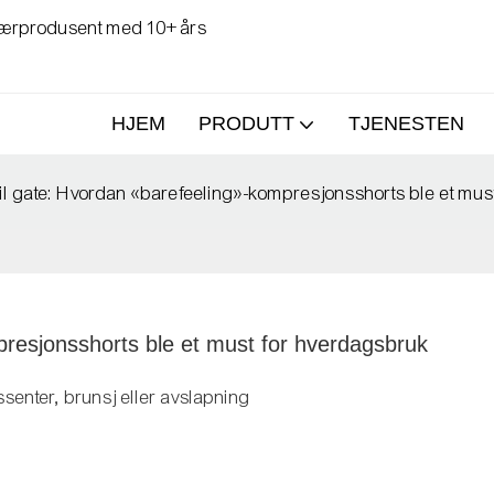
klærprodusent med 10+ års
HJEM
PRODUTT
TJENESTEN
til gate: Hvordan «barefeeling»-kompresjonsshorts ble et mus
presjonsshorts ble et must for hverdagsbruk
senter, brunsj eller avslapning