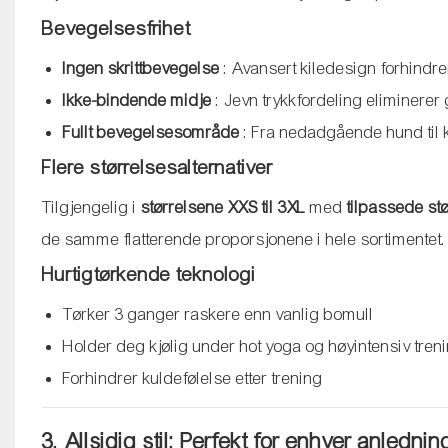
Bevegelsesfrihet
Ingen skrittbevegelse
: Avansert kiledesign forhindr
Ikke-bindende midje
: Jevn trykkfordeling eliminere
Fullt bevegelsesområde
: Fra nedadgående hund til kr
Flere størrelsesalternativer
Tilgjengelig i
størrelsene XXS til 3XL
med
tilpassede st
de samme flatterende proporsjonene i hele sortimentet.
Hurtigtørkende teknologi
Tørker 3 ganger raskere enn vanlig bomull
Holder deg kjølig under hot yoga og høyintensiv tren
Forhindrer kuldefølelse etter trening
3. Allsidig stil: Perfekt for enhver anlednin