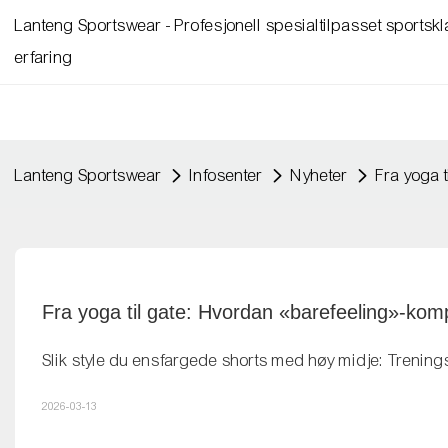
Lanteng Sportswear - Profesjonell spesialtilpasset sports
erfaring
Lanteng Sportswear
Infosenter
Nyheter
Fra yoga 
Fra yoga til gate: Hvordan «barefeeling»-kom
Slik style du ensfargede shorts med høy midje: Trenings
2026-03-13