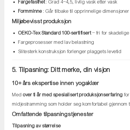
Fargefasthet
: Grad 4–4,5, livlig vask etter vask
Formminne
: Går tilbake til opprinnelige dimensjoner 
Miljøbevisst produksjon
OEKO-Tex Standard 100-sertifisert
– fri for skadelige
Fargeprosesser med lav belastning
Slitesterk konstruksjon forlenger plaggets levetid
5. Tilpasning: Ditt merke, din visjon
10+ års ekspertise innen yogaklær
Med
over ti år med spesialisert produksjonserfaring
for
midjestramming som holder seg komfortabel gjennom t
Omfattende tilpasningstjenester
Tilpasning av størrelse