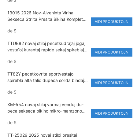
de
$
kaj Feriejoj
13015 2026 Nov-Alveninta Virina
Sekseca Striita Presita Bikina Kompleto |
VIDI PRODUKTOJN
Sendorse Ligitaj Tangoj Du-Peca
de
$
Naĝkostumo | Propra Logoo Ekologie
Amika Kontraŭ-UV Strandvesto
TTUB82 novaj stiloj pecetkudraĵaj jogaj
vestaĵoj kurantaj rapide sekaj spireblaj
VIDI PRODUKTOJN
tripecaj sportvestoj
de
$
TT82Y pecetkovrita sportvestaĵo
spirebla alta talio dupeca solida bindaĵo
VIDI PRODUKTOJN
bunta joga vestaĵo
de
$
XM-554 novaj stiloj varmaj vendoj du-
peca sekseca bikino mikro-mamzono
VIDI PRODUKTOJN
kun rimeno tri-punktaj stiloj presitaj
de
$
sendorsaj strandvestoj
TT-25029 2025 novaj stiloj presitaj