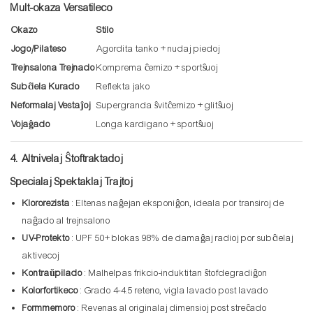
Mult-okaza Versatileco
Okazo
Stilo
Jogo/Pilateso
Agordita tanko + nudaj piedoj
Trejnsalona Trejnado
Komprema ĉemizo + sportŝuoj
Subĉiela Kurado
Reflekta jako
Neformalaj Vestaĵoj
Supergranda ŝvitĉemizo + glitŝuoj
Vojaĝado
Longa kardigano + sportŝuoj
4. Altnivelaj Ŝtoftraktadoj
Specialaj Spektaklaj Trajtoj
Klororezista
: Eltenas naĝejan eksponiĝon, ideala por transiroj de
naĝado al trejnsalono
UV-Protekto
: UPF 50+ blokas 98% de damaĝaj radioj por subĉielaj
aktivecoj
Kontraŭpilado
: Malhelpas frikcio-induktitan ŝtofdegradiĝon
Kolorfortikeco
: Grado 4-4.5 reteno, vigla lavado post lavado
Formmemoro
: Revenas al originalaj dimensioj post streĉado