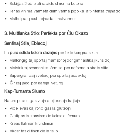
Sekiĝas 3-oble pli rapide ol norma kotono
Tenas vin malvarmeta dum varma jogo kaj alt-intensa trejnado
Malhelpas post-trejnadan malvarmon
3. Multflanka Stilo: Perfekta por Ĉiu Okazo
Senfinaj Stilaj Eblecoj
La
pura solida kolora dezajno
perfekte kongruas kun:
Mallongigitaj sportaj mamzonoj por gimnastikaj kunsidoj
Malstriktaj senmanikaj ĉemizoj por neformala strata stilo
Supergrandaj sveteroj por sportaj aspektoj
Ĝinzaj jakoj por kafejaj veturoj
Kap-Turnanta Silueto
Nature plibonigas viajn plej bonajn trajtojn:
Vide levas kaj rondigas la gluteojn
Glatigas la transiron de kokso al femuro
Kreas flulinian krurolinion
Akcentas difinon de la talio