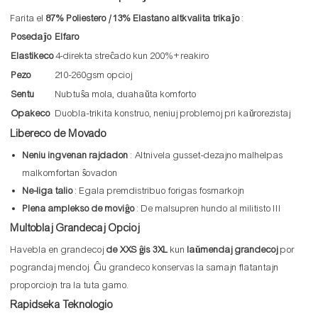
Farita el
87% Poliestero / 13% Elastano altkvalita trikaĵo
:
Posedaĵo
Elfaro
Elastikeco
4-direkta streĉado kun 200%+ reakiro
Pezo
210-260gsm opcioj
Sentu
Nubtuŝa mola, duahaŭta komforto
Opakeco
Duobla-trikita konstruo, neniuj problemoj pri kaŭrorezistaj
Libereco de Movado
Neniu ingvenan rajdadon
: Altnivela gusset-dezajno malhelpas
malkomfortan ŝovadon
Ne-liga talio
: Egala premdistribuo forigas fosmarkojn
Plena amplekso de moviĝo
: De malsupren hundo al militisto III
Multoblaj Grandecaj Opcioj
Havebla en grandecoj
de XXS ĝis 3XL
kun
laŭmendaj grandecoj
por
pograndaj mendoj. Ĉiu grandeco konservas la samajn flatantajn
proporciojn tra la tuta gamo.
Rapidseka Teknologio