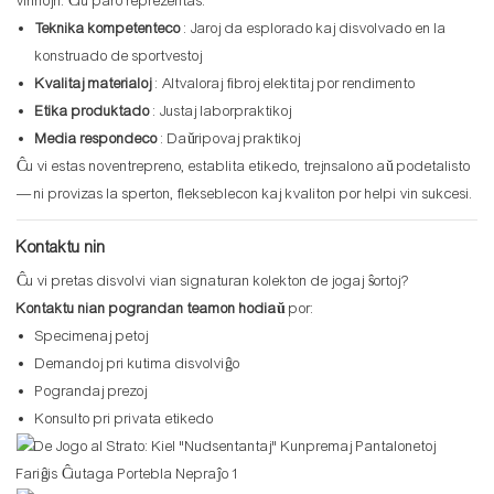
virinojn. Ĉiu paro reprezentas:
Teknika kompetenteco
: Jaroj da esplorado kaj disvolvado en la
konstruado de sportvestoj
Kvalitaj materialoj
: Altvaloraj fibroj elektitaj por rendimento
Etika produktado
: Justaj laborpraktikoj
Media respondeco
: Daŭripovaj praktikoj
Ĉu vi estas noventrepreno, establita etikedo, trejnsalono aŭ podetalisto
— ni provizas la sperton, flekseblecon kaj kvaliton por helpi vin sukcesi.
Kontaktu nin
Ĉu vi pretas disvolvi vian signaturan kolekton de jogaj ŝortoj?
Kontaktu nian pograndan teamon hodiaŭ
por:
Specimenaj petoj
Demandoj pri kutima disvolviĝo
Pograndaj prezoj
Konsulto pri privata etikedo