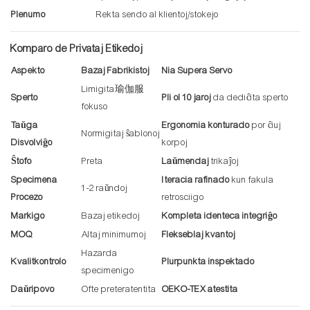
Plenumo
Rekta sendo al klientoj/stokejo
Komparo de Privataj Etikedoj
Aspekto
Bazaj Fabrikistoj
Nia Supera Servo
Limigita瑜伽服
Sperto
Pli ol 10 jaroj
da dediĉita sperto
fokuso
Taŭga
Ergonomia konturado
por ĉiuj
Normigitaj ŝablonoj
Disvolviĝo
korpoj
Ŝtofo
Preta
Laŭmendaj
trikaĵoj
Specimena
Iteracia rafinado
kun fakula
1-2 raŭndoj
Procezo
retrosciigo
Markigo
Bazaj etikedoj
Kompleta identeca integriĝo
MOQ
Altaj minimumoj
Flekseblaj kvantoj
Hazarda
Kvalitkontrolo
Plurpunkta inspektado
specimenigo
Daŭripovo
Ofte preteratentita
OEKO-TEX atestita