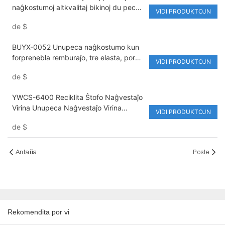
naĝkostumoj altkvalitaj bikinoj du pecoj
VIDI PRODUKTOJN
kun akcesoraĵoj seksecaj modaj
de
$
strandvestoj
BUYX-0052 Unupeca naĝkostumo kun
forprenebla remburaĵo, tre elasta, por
VIDI PRODUKTOJN
virinoj, sekseca kun alĝustigebla rimeno
de
$
YWCS-6400 Reciklita Ŝtofo Naĝvestaĵo
Virina Unupeca Naĝvestaĵo Virina
VIDI PRODUKTOJN
Pecetkudraĵa Dezajno Sekseca
de
$
Strandvestaĵo Ekologie Amikema
Naĝvestaĵo
Antaŭa
Poste
Rekomendita por vi