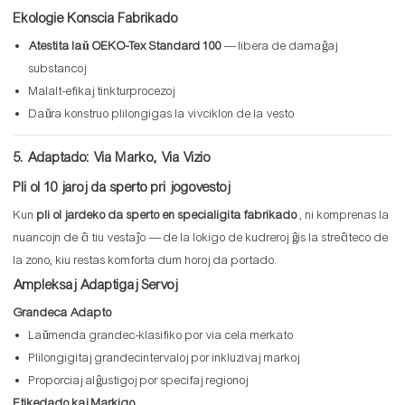
Ekologie Konscia Fabrikado
Atestita laŭ OEKO-Tex Standard 100
— libera de damaĝaj
substancoj
Malalt-efikaj tinkturprocezoj
Daŭra konstruo plilongigas la vivciklon de la vesto
5. Adaptado: Via Marko, Via Vizio
Pli ol 10 jaroj da sperto pri jogovestoj
Kun
pli ol jardeko da sperto en specialigita fabrikado
, ni komprenas la
nuancojn de ĉi tiu vestaĵo — de la lokigo de kudreroj ĝis la streĉiteco de
la zono, kiu restas komforta dum horoj da portado.
Ampleksaj Adaptigaj Servoj
Grandeca Adapto
Laŭmenda grandec-klasifiko por via cela merkato
Plilongigitaj grandecintervaloj por inkluzivaj markoj
Proporciaj alĝustigoj por specifaj regionoj
Etikedado kaj Markigo