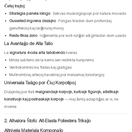
Ĉefaj trajtoj:
Strategia panela lokigo
: Sekvas muskolgrupojn por natura movado
Gusseted-ingvena dezajno
: Forigas tiradon dum profundaj
genufleksoj kaj larĝkruraj movoj
Restu-fiksa zono
: Inĝenierita por eviti ruliĝon aŭ glitadon dum uzado
La Avantaĝo de Alta Talio
La
signatura 4-cola alta taliobendo
liveras:
Milda subteno de la kerno sen restrikta kunpremo
Ventrokontrolo kiu flatas kaj glatigas
Multnombraj altecoj haveblaj por malsamaj torsolongoj
Universala Taŭgo por Ĉiuj Korpotipoj
Dizajnitaj por flati
malgrandajn korpojn, kurbajn figurojn, atletikajn
konstruojn kaj postnaskajn korpojn
— niaj ŝortoj adaptiĝas al vi, ne
inverse.
2. Altvalora Ŝtofo: Alt-Elasta Poliestera Trikaĵo
Altnivela Materiala Komponaĵo