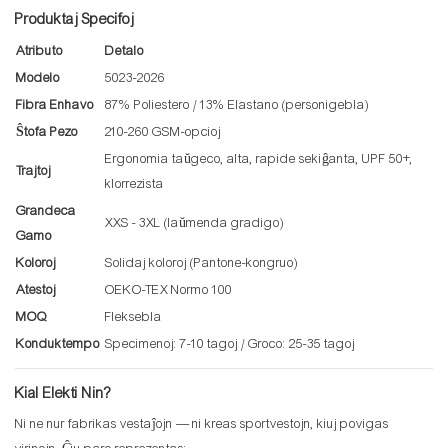
Produktaj Specifoj
Atributo
Detalo
Modelo
5023-2026
Fibra Enhavo
87% Poliestero / 13% Elastano (personigebla)
Ŝtofa Pezo
210-260 GSM-opcioj
Ergonomia taŭgeco, alta, rapide sekiĝanta, UPF 50+,
Trajtoj
klorrezista
Grandeca
XXS - 3XL (laŭmenda gradigo)
Gamo
Koloroj
Solidaj koloroj (Pantone-kongruo)
Atestoj
OEKO-TEX Normo 100
MOQ
Fleksebla
Konduktempo
Specimenoj: 7-10 tagoj / Groco: 25-35 tagoj
Kial Elekti Nin?
Ni ne nur fabrikas vestaĵojn — ni kreas sportvestojn, kiuj povigas