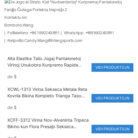
Kontaktu nin
Bombono.Wang
| Poŝtelefono: +86 19902493811 | WhatsApp: +8619902493811
| Retpoŝto:Candy.Wang@hitengsports.com
Alta Elastika Talio Jogaj Pantalonetoj
Virinoj Unukolora Kunpremo Rapide
VIDI PRODUKTOJN
Sekiĝanta Ŝvitforiga Kunprema Pugo
de
$
Levanta Sen Ŝvelaj Linioj Gimnastikeja
Kurado kaj Trejnado Pantalonetoj
XCWL-1313 Virina Sekseca Metala Reta
Kovrila Bikina Kompleto Trianga Taso
VIDI PRODUKTOJN
Tripeca Naĝkostumo Perfekta por
de
$
Feriejoj
XCFF-3312 Virina Nov-Alveninta Tripeca
Bikino kun Flora Presaĵo Sekseca
VIDI PRODUKTOJN
Dupeca Naĝkostumo por Termofontaj