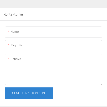
Kontaktu nin
Nomo
Retpoŝto
Enhavo
SENDU ENKETON NUN