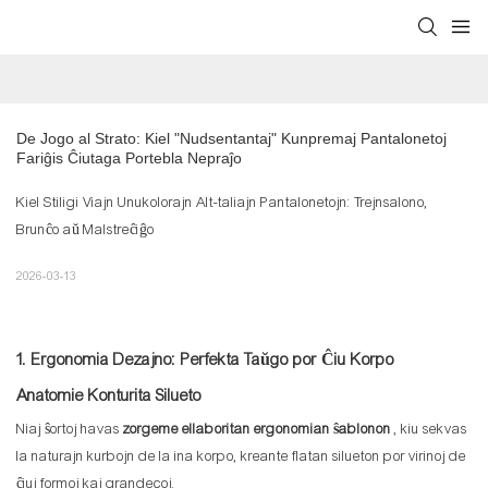
De Jogo al Strato: Kiel "Nudsentantaj" Kunpremaj Pantalonetoj 
Fariĝis Ĉiutaga Portebla Nepraĵo
Kiel Stiligi Viajn Unukolorajn Alt-taliajn Pantalonetojn: Trejnsalono,
Brunĉo aŭ Malstreĉiĝo
2026-03-13
1. Ergonomia Dezajno: Perfekta Taŭgo por Ĉiu Korpo
Anatomie Konturita Silueto
Niaj ŝortoj havas
zorgeme ellaboritan ergonomian ŝablonon
, kiu sekvas
la naturajn kurbojn de la ina korpo, kreante flatan silueton por virinoj de
ĉiuj formoj kaj grandecoj.