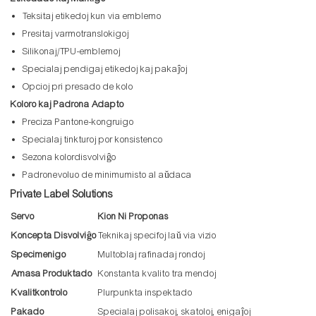
Teksitaj etikedoj kun via emblemo
Presitaj varmotranslokigoj
Silikonaj/TPU-emblemoj
Specialaj pendigaj etikedoj kaj pakaĵoj
Opcioj pri presado de kolo
Koloro kaj Padrona Adapto
Preciza Pantone-kongruigo
Specialaj tinkturoj por konsistenco
Sezona kolordisvolviĝo
Padronevoluo de minimumisto al aŭdaca
Private Label Solutions
Servo
Kion Ni Proponas
Koncepta Disvolviĝo
Teknikaj specifoj laŭ via vizio
Specimenigo
Multoblaj rafinadaj rondoj
Amasa Produktado
Konstanta kvalito tra mendoj
Kvalitkontrolo
Plurpunkta inspektado
Pakado
Specialaj polisakoj, skatoloj, enigaĵoj