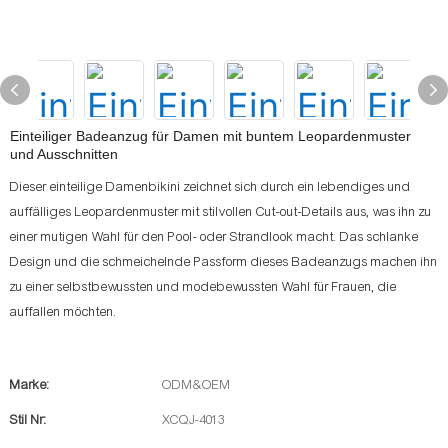
Einteiliger Badeanzug für Damen mit buntem Leopardenmuster
und Ausschnitten
Dieser einteilige Damenbikini zeichnet sich durch ein lebendiges und
auffälliges Leopardenmuster mit stilvollen Cut-out-Details aus, was ihn zu
einer mutigen Wahl für den Pool- oder Strandlook macht. Das schlanke
Design und die schmeichelnde Passform dieses Badeanzugs machen ihn
zu einer selbstbewussten und modebewussten Wahl für Frauen, die
auffallen möchten.
Marke:
ODM&OEM
Stil Nr:
XCQJ-4013