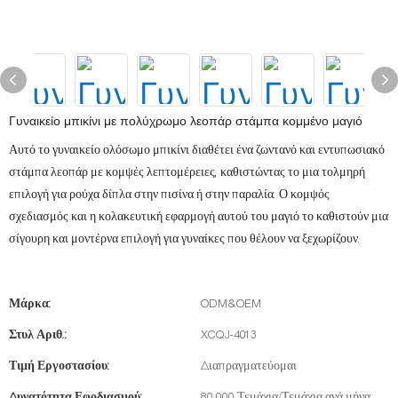
Γυναικείο μπικίνι με πολύχρωμο λεοπάρ στάμπα κομμένο μαγιό
Αυτό το γυναικείο ολόσωμο μπικίνι διαθέτει ένα ζωντανό και εντυπωσιακό
στάμπα λεοπάρ με κομψές λεπτομέρειες, καθιστώντας το μια τολμηρή
επιλογή για ρούχα δίπλα στην πισίνα ή στην παραλία. Ο κομψός
σχεδιασμός και η κολακευτική εφαρμογή αυτού του μαγιό το καθιστούν μια
σίγουρη και μοντέρνα επιλογή για γυναίκες που θέλουν να ξεχωρίζουν.
Μάρκα:
ODM&OEM
Στυλ Αριθ.:
XCQJ-4013
Τιμή Εργοστασίου:
Διαπραγματεύομαι
Δυνατότητα Εφοδιασμού:
80.000 Τεμάχια/Τεμάχια ανά μήνα