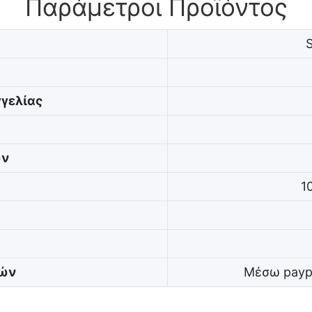
Παράμετροι Προϊόντος
γελίας
ών
1
γών
Μέσω paypa