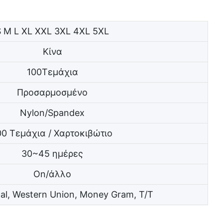
S M L XL XXL 3XL 4XL 5XL
Κίνα
100Τεμάχια
Προσαρμοσμένο
Nylon/Spandex
00 Τεμάχια / Χαρτοκιβώτιο
30~45 ημέρες
On/άλλο
l, Western Union, Money Gram, T/T