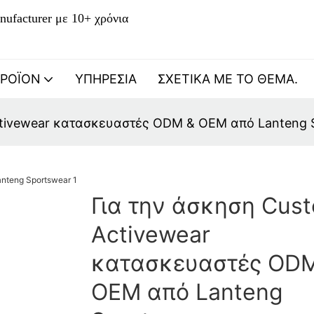
nufacturer με 10+ χρόνια
ΡΟΪΌΝ
ΥΠΗΡΕΣΊΑ
ΣΧΕΤΙΚΆ ΜΕ ΤΟ ΘΈΜΑ.
ctivewear κατασκευαστές ODM & OEM από Lanteng 
Για την άσκηση Cus
Activewear
κατασκευαστές OD
OEM από Lanteng