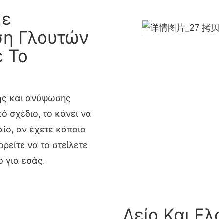
Με
ση Γλουτών
ε Το
ψης και ανύψωσης
ό σχέδιο, το κάνει να
ίο, αν έχετε κάποιο
ρείτε να το στείλετε
 για εσάς.
Λείο Και Ε