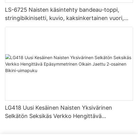
LS-6725 Naisten käsintehty bandeau-toppi,
stringibikinisetti, kuvio, kaksinkertainen vuori,
saumaton kangas, olkaimeton muotoilu,
kiristysnyöri
LG418 Uusi Kesäinen Naisten Yksivärinen
Selkätön Seksikäs Verkko Hengittävä
Epäsymmetrinen Olkain Jaettu 2-osainen Bikini-
uimapuku