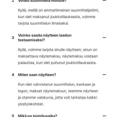
2
Voitko suunnitella minulle?
Kyllä, meillä on ammattimainen suunnittelijatiimi,
kun olet maksanut joukkotilauksesta, voimme
tarjota suunnittelun ilmaiseksi.
Voinko saada näytteen laadun
3
testaamiseksi?
Kyllä, voimme tarjota sinulle näytteen, sinun on
maksettava näytemaksu, näytemaksu voidaan
palauttaa, kun olet puhunut joukkotilauksesta.
4
Miten saan näytteen?
Kun olet vahvistanut suunnittelun, kankaan ja
logon, maksat näytemaksun, teemme näytteen
ja otamme valokuvia, jotta voit tarkistaa kaikki
yksityiskohdat.
5
Mikä on toimitusaika?