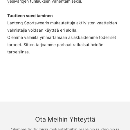
vesivarojen tuhlauksen vähentämiseksi.
Tuotteen soveltaminen
Lanteng Sportswearin mukautettuja aktiivisten vaatteiden
valmistajia voidaan käyttää eri aloilla.
Olemme valmiita ymmärtämään asiakkaidemme todelliset
tarpeet. Sitten tarjoamme parhaat ratkaisut heidän
tarpeisiinsa.
Ota Meihin Yhteyttä
Olemme tyytyväisiä mukautettuihin malleihin ja ideoihin ja