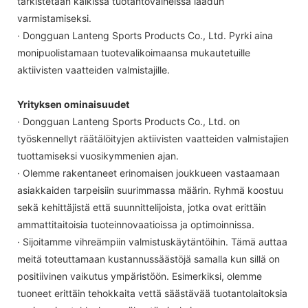
tarkistetaan kaikissa tuotantovaiheissa laadun
varmistamiseksi.
· Dongguan Lanteng Sports Products Co., Ltd. Pyrki aina
monipuolistamaan tuotevalikoimaansa mukautetuille
aktiivisten vaatteiden valmistajille.
Yrityksen ominaisuudet
· Dongguan Lanteng Sports Products Co., Ltd. on
työskennellyt räätälöityjen aktiivisten vaatteiden valmistajien
tuottamiseksi vuosikymmenien ajan.
· Olemme rakentaneet erinomaisen joukkueen vastaamaan
asiakkaiden tarpeisiin suurimmassa määrin. Ryhmä koostuu
sekä kehittäjistä että suunnittelijoista, jotka ovat erittäin
ammattitaitoisia tuoteinnovaatioissa ja optimoinnissa.
· Sijoitamme vihreämpiin valmistuskäytäntöihin. Tämä auttaa
meitä toteuttamaan kustannussäästöjä samalla kun sillä on
positiivinen vaikutus ympäristöön. Esimerkiksi, olemme
tuoneet erittäin tehokkaita vettä säästävää tuotantolaitoksia