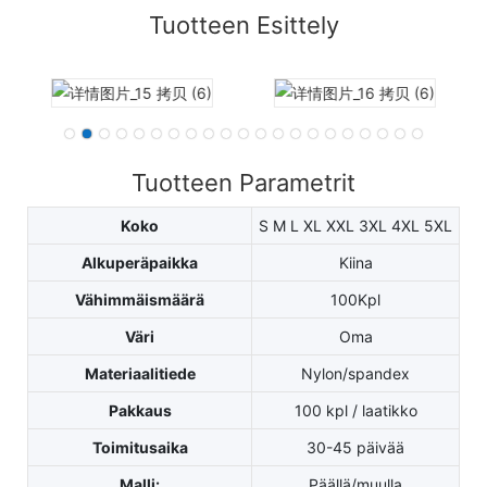
Tuotteen Esittely
Tuotteen Parametrit
Koko
S M L XL XXL 3XL 4XL 5XL
Alkuperäpaikka
Kiina
Vähimmäismäärä
100Kpl
Väri
Oma
Materiaalitiede
Nylon/spandex
Pakkaus
100 kpl / laatikko
Toimitusaika
30-45 päivää
Malli:
Päällä/muulla