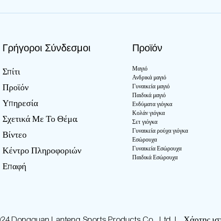
Γρήγοροι Σύνδεσμοι
Προϊόν
Μαγιό
Σπίτι
Ανδρικά μαγιό
Προϊόν
Γυναικεία μαγιό
Παιδικά μαγιό
Υπηρεσία
Ενδύματα γιόγκα
Κολάν γιόγκα
Σχετικά Με Το Θέμα.
Σετ γιόγκα
Γυναικεία ρούχα γιόγκα
Βίντεο
Εσώρουχα
Γυναικεία Εσώρουχα
Κέντρο Πληροφοριών
Παιδικά Εσώρουχα
Επαφή
24 Dongguan Lanteng Sports Products Co., Ltd. |
Χάρτης ισ