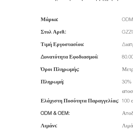
Μάρκα:
OD
Στυλ Αριθ.:
GZZ
Τιμή Εργοστασίου:
Διαπ
Δυνατότητα Εφοδιασμού:
80.0
Όροι Πληρωμής:
Μετρ
Πληρωμή:
30% 
αποσ
Ελάχιστη Ποσότητα Παραγγελίας:
100 
ODM & OEM:
Αποδ
Λιμάνι:
Λιμά