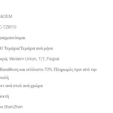
M&OEM
C-TZ8110
ραγματεύομαι
00 Τεμάχια/Τεμάχια ανά μήνα
ητά, Western Union, T/T, Paypal
Κατάθεση και υπόλοιπο 70% Πληρωμές πριν από την
τολή
σετ ανά στυλ ανά χρώμα
εκτή
νι ShenZhen