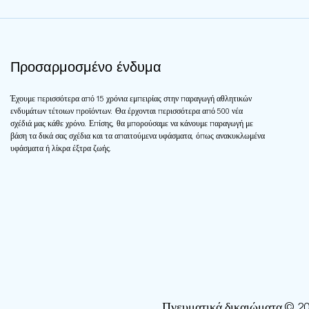
Προσαρμοσμένο ένδυμα
Έχουμε περισσότερα από 15 χρόνια εμπειρίας στην παραγωγή αθλητικών
ενδυμάτων τέτοιων προϊόντων. Θα έρχονται περισσότερα από 500 νέα
σχέδιά μας κάθε χρόνο. Επίσης, θα μπορούσαμε να κάνουμε παραγωγή με
βάση τα δικά σας σχέδια και τα απαιτούμενα υφάσματα, όπως ανακυκλωμένα
υφάσματα ή λίκρα έξτρα ζωής.
Πνευματικά δικαιώματα © 20