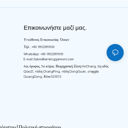
Επικοινωνήστε μαζί μας.
Υπεύθυνος Επικοινωνίας: Όουεν
Τηλ.: +86 18122819109
WhatsApp: +86 18122819109
E-mail:
Sales@lantenggarment.com
4ος όροφος, 5ο κτίριο, Βιομηχανική Ζώνη HeChang, 6η οδός
QiaoZi, πόλη ChangPing, πόλη DongGuan, επαρχία
GuangDong, Κίνα 523572
τότοπου∣Πολιτική απορρήτου