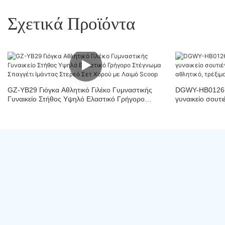
Σχετικά Προϊόντα
GZ-YB29 Γιόγκα Αθλητικό Γιλέκο Γυμναστικής
DGWY-HB0126+
Γυναικείο Στήθος Υψηλό Ελαστικό Γρήγορο
γυναικείο σουτι
Στέγνωμα Σπαγγέτι Ιμάντας Στερεό Σετ Χορού με
αθλητικό, τρέξ
Λαιμό Scoop