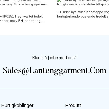
TTUB82 nye stiler lappeteppe yo
K0151 Høy kvalitet todelt
hurtigtørkende pustende tredelt s
vinner, sexy BH, sports- og
igtørkende
Klar til å jobbe med oss?
Sales@lantenggarment.com
Hurtigkoblinger
Produtt