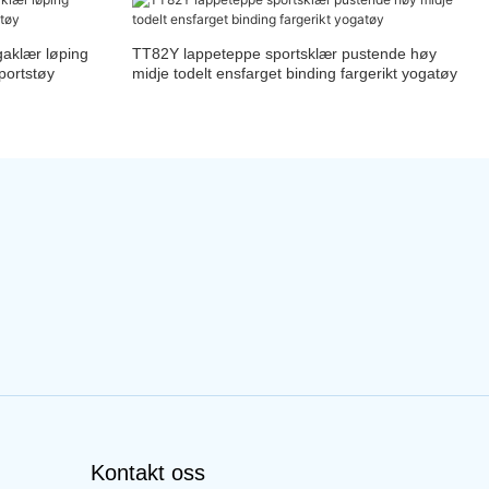
gaklær løping
TT82Y lappeteppe sportsklær pustende høy
portstøy
midje todelt ensfarget binding fargerikt yogatøy
Kontakt oss