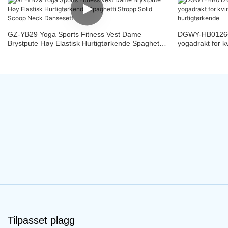
GZ-YB29 Yoga Sports Fitness Vest Dame
DGWY-HB0126+H
Brystpute Høy Elastisk Hurtigtørkende Spaghetti
yogadrakt for k
Stropp Solid Scoop Neck Dansesett
løpedress, hurt
Tilpasset plagg