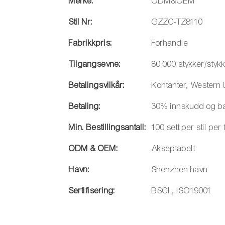
Merke:
ODM&OEM
Stil Nr:
GZZC-TZ8110
Fabrikkpris:
Forhandle
Tilgangsevne:
80 000 stykker/sty
Betalingsvilkår:
Kontanter, Western 
Betaling:
30% innskudd og bal
Min. Bestillingsantall:
100 sett per stil per
ODM & OEM:
Akseptabelt
Havn:
Shenzhen havn
Sertifisering:
BSCI , ISO19001