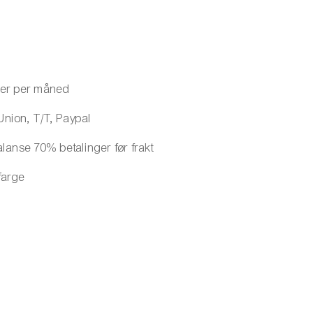
kker per måned
Union, T/T, Paypal
anse 70% betalinger før frakt
 farge