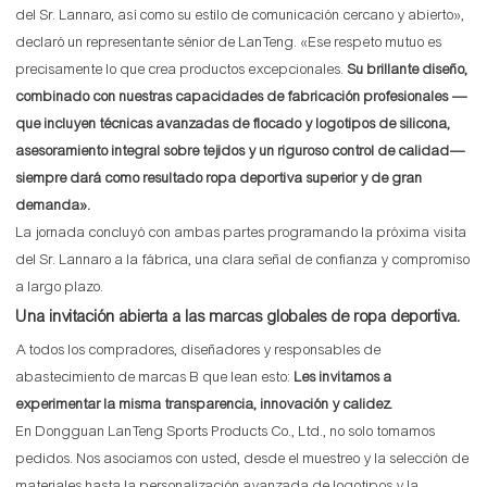
del Sr. Lannaro, así como su estilo de comunicación cercano y abierto»,
declaró un representante sénior de LanTeng. «Ese respeto mutuo es
precisamente lo que crea productos excepcionales.
Su brillante diseño,
combinado con nuestras capacidades de fabricación profesionales —
que incluyen técnicas avanzadas de flocado y logotipos de silicona,
asesoramiento integral sobre tejidos y un riguroso control de calidad—
siempre dará como resultado ropa deportiva superior y de gran
demanda».
La jornada concluyó con ambas partes programando la próxima visita
del Sr. Lannaro a la fábrica, una clara señal de confianza y compromiso
a largo plazo.
Una invitación abierta a las marcas globales de ropa deportiva.
A todos los compradores, diseñadores y responsables de
abastecimiento de marcas B que lean esto:
Les invitamos a
experimentar la misma transparencia, innovación y calidez.
En Dongguan LanTeng Sports Products Co., Ltd., no solo tomamos
pedidos. Nos asociamos con usted, desde el muestreo y la selección de
materiales hasta la personalización avanzada de logotipos y la