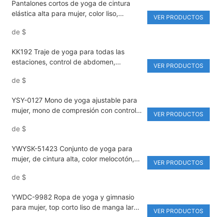
Pantalones cortos de yoga de cintura
elástica alta para mujer, color liso,
VER PRODUCTOS
compresión, secado rápido, absorción
de
$
del sudor, efecto push-up, levantamiento
de glúteos, sin marcas de hinchazón,
KK192 Traje de yoga para todas las
ideales para gimnasio, correr y entrenar.
estaciones, control de abdomen,
VER PRODUCTOS
pantalones acampanados de cintura alta
de
$
con elasticidad en 4 direcciones
YSY-0127 Mono de yoga ajustable para
mujer, mono de compresión con control
VER PRODUCTOS
de abdomen, elástico, deportivo, de
de
$
nailon/spandex, sin mangas
YWYSK-51423 Conjunto de yoga para
mujer, de cintura alta, color melocotón,
VER PRODUCTOS
con sujetador deportivo sin espalda y
de
$
cuello halter, transpirable y ecológico.
YWDC-9982 Ropa de yoga y gimnasio
para mujer, top corto liso de manga larga
VER PRODUCTOS