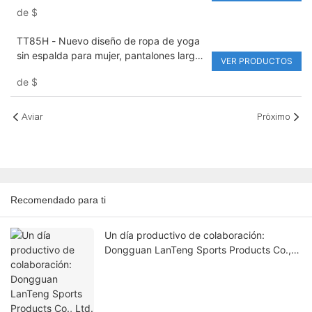
con solapa y giro frontal, leggings de
de
$
cintura alta con cintura elástica y
estiramiento activo
TT85H - Nuevo diseño de ropa de yoga
sin espalda para mujer, pantalones largos
VER PRODUCTOS
para correr, ropa deportiva de una pieza
de
$
de secado rápido
Aviar
Próximo
Recomendado para ti
Un día productivo de colaboración:
Dongguan LanTeng Sports Products Co.,
Ltd. da la bienvenida a su cliente sueco
Mats Parild.