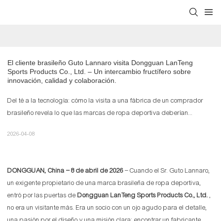
El cliente brasileño Guto Lannaro visita Dongguan LanTeng 
Sports Products Co., Ltd. – Un intercambio fructífero sobre 
innovación, calidad y colaboración.
Del té a la tecnología: cómo la visita a una fábrica de un comprador
brasileño revela lo que las marcas de ropa deportiva deberían...
2026-04-08
DONGGUAN, China – 8 de abril de 2026
– Cuando el Sr. Guto Lannaro,
un exigente propietario de una marca brasileña de ropa deportiva,
entró por las puertas de
Dongguan LanTeng Sports Products Co., Ltd.
,
no era un visitante más. Era un socio con un ojo agudo para el detalle,
una pasión por el diseño y una misión clara: encontrar un fabricante