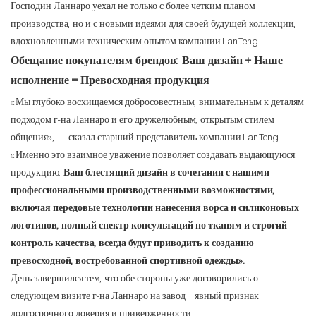
Господин Ланнаро уехал не только с более четким планом
производства, но и с новыми идеями для своей будущей коллекции,
вдохновленными техническим опытом компании LanTeng.
Обещание покупателям брендов: Ваш дизайн + Наше
исполнение = Превосходная продукция
«Мы глубоко восхищаемся добросовестным, внимательным к деталям
подходом г-на Ланнаро и его дружелюбным, открытым стилем
общения», — сказал старший представитель компании LanTeng.
«Именно это взаимное уважение позволяет создавать выдающуюся
продукцию.
Ваш блестящий дизайн в сочетании с нашими
профессиональными производственными возможностями,
включая передовые технологии нанесения ворса и силиконовых
логотипов, полный спектр консультаций по тканям и строгий
контроль качества, всегда будут приводить к созданию
превосходной, востребованной спортивной одежды».
День завершился тем, что обе стороны уже договорились о
следующем визите г-на Ланнаро на завод – явный признак
долгосрочного доверия и приверженности.