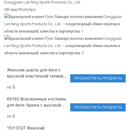
Dongguan LanTeng Sports Products Co., Ltd.
QR-код WhatsApp:
Женские шорты для йоги с
высокой эластичной талией,
ПРОСМОТРЕТЬ ПРОДУКТЫ
однотонные,
из
$
компрессионные,
быстросохнущие,
KK192 Всесезонные костюмы
влагоотводящие, с эффектом
для йоги: брюки с высокой
подтяжки ягодиц, без
ПРОСМОТРЕТЬ ПРОДУКТЫ
талией и расклешенными
складок, для спортзала, бега
из
$
штанинами, обеспечивающие
и тренировок.
утягивание живота, с
YSY-0127 Женский
эластичной тканью,