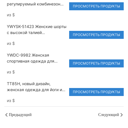
регулируемый комбинезон
растягивающейся в четырех
ПРОСМОТРЕТЬ ПРОДУКТЫ
для йоги, утягивающий живот,
направлениях.
из
$
компрессионный,
эластичный, спортивный,
YWYSK-51423 Женские шорты
нейлон/спандекс, без
с высокой талией
рукавов.
ПРОСМОТРЕТЬ ПРОДУКТЫ
персикового цвета,
из
$
спортивный бюстгальтер с
открытой спиной и высокой
YWDC-9982 Женская
посадкой, однотонный
спортивная одежда для
комплект для йоги, дышащий,
ПРОСМОТРЕТЬ ПРОДУКТЫ
фитнеса и йоги, однотонный
экологичный.
из
$
топ с длинными рукавами,
отложным воротником
TT85H, новый дизайн,
спереди, закрученным
женская одежда для йоги и
кроем, эластичным поясом,
ПРОСМОТРЕТЬ ПРОДУКТЫ
бега с открытой спиной,
высокой талией. Леггинсы
из
$
длинные брюки, комбинезон
для активного отдыха.
для тренировок,
быстросохнущая спортивная
Предыдущий
Следующий
одежда.