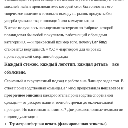
миссией: найти производителя, который смог бы воплотить его
творческое видение в готовые к выходу на рынок продукты без
ущерба для качества, инноваций или коммуникации.
В итоге получилась насыщенная экскурсия по фабрике, которой
позавидовал бы любой покупатель, работающий с брендами
категории B, — и прекрасный пример того, почему
LanTeng
становится ведущим OEM/ODM-партнером для мировых
производителей спортивной одежды.
Каждый стежок, каждый логотип, каждая деталь – все
объяснено.
Серьезный и скрупулезный подход к работе г-на Ланнаро задал тон. В
ответ производственная команда LanTeng предоставила
пошаговое и
прозрачное описание
каждого этапа производства спортивной
одежды — от раскроя ткани и точной строчки до окончательной
проверки. Но настоящая изюминка? Две революционные технологии
индивидуализации:
Термотрансферная печать (флокированная этикетка)
–