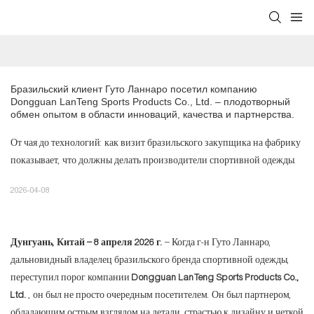
Бразильский клиент Гуто Ланнаро посетил компанию 
Dongguan LanTeng Sports Products Co., Ltd. – плодотворный 
обмен опытом в области инноваций, качества и партнерства.
От чая до технологий: как визит бразильского закупщика на фабрику
показывает, что должны делать производители спортивной одежды.
2026-04-08
Дунгуань, Китай – 8 апреля 2026 г.
– Когда г-н Гуто Ланнаро,
дальновидный владелец бразильского бренда спортивной одежды,
переступил порог компании
Dongguan LanTeng Sports Products Co.,
Ltd.
, он был не просто очередным посетителем. Он был партнером,
обладающим острым взглядом на детали, страстью к дизайну и четкой