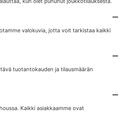
lauttaa, kun olet puhunut joukkotilauksesta.
amme valokuvia, jotta voit tarkistaa kaikki
ettävä tuotantokauden ja tilausmäärän
ngzhoussa. Kaikki asiakkaamme ovat