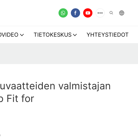
OVIDEO
TIETOKESKUS
YHTEYSTIEDOT
luvaatteiden valmistajan
 Fit for
a