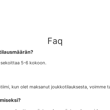
Faq
tilausmäärän?
n sekoittaa 5-6 kokoon.
atiimi, kun olet maksanut joukkotilauksesta, voimme ta
amiseksi?