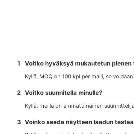
1
Voitko hyväksyä mukautetun pienen 
Kyllä, MOQ on 100 kpl per malli, se voidaa
2
Voitko suunnitella minulle?
Kyllä, meillä on ammattimainen suunnittelij
3
Voinko saada näytteen laadun testa