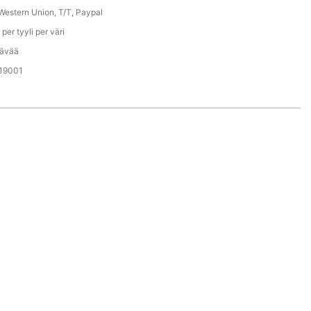
Western Union, T/T, Paypal
per tyyli per väri
tävää
O19001