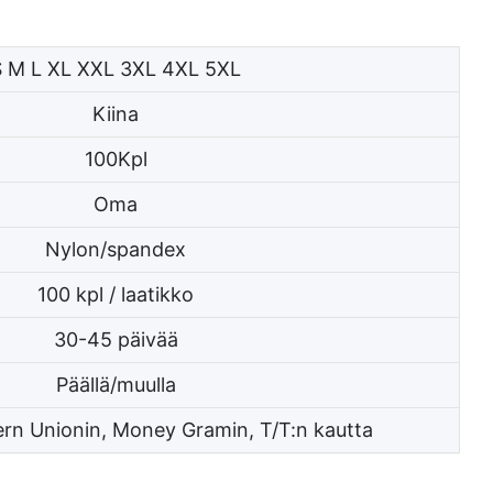
S M L XL XXL 3XL 4XL 5XL
Kiina
100Kpl
Oma
Nylon/spandex
100 kpl / laatikko
30-45 päivää
Päällä/muulla
ern Unionin, Money Gramin, T/T:n kautta