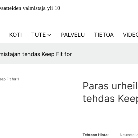
aatteiden valmistaja yli 10
KOTI
TUTE
PALVELU
TIETOA
VIDE
mistajan tehdas Keep Fit for
Paras urhei
tehdas Keep
Tehtaan Hinta:
Neuvotell