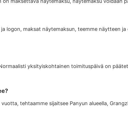
nun on maksettava näytemaksu, näytemaksu voidaan pa
 ja logon, maksat näytemaksun, teemme näytteen ja ot
Normaalisti yksityiskohtainen toimituspäivä on päät
ee?
i 10 vuotta, tehtaamme sijaitsee Panyun alueella, Gra