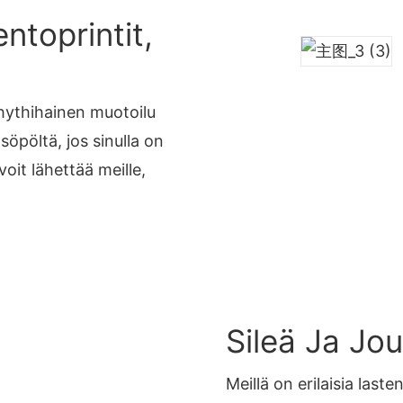
ntoprintit,
yhythihainen muotoilu
söpöltä, jos sinulla on
voit lähettää meille,
Sileä Ja Jo
Meillä on erilaisia ​​las