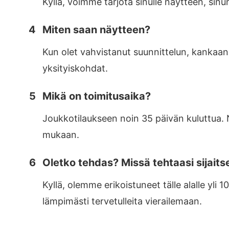
Kyllä, voimme tarjota sinulle näytteen, si
4
Miten saan näytteen?
Kun olet vahvistanut suunnittelun, kankaan
yksityiskohdat.
5
Mikä on toimitusaika?
Joukkotilaukseen noin 35 päivän kuluttua. 
mukaan.
6
Oletko tehdas? Missä tehtaasi sijaits
Kyllä, olemme erikoistuneet tälle alalle yl
lämpimästi tervetulleita vierailemaan.