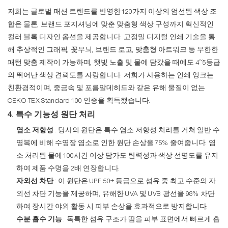
저희는 글로벌 패션 트렌드를 반영한 ​​120가지 이상의 엄선된 색상 조
합은 물론, 브랜드 포지셔닝에 맞춘 맞춤형 색상 구성까지 혁신적인
컬러 블록 디자인 옵션을 제공합니다. 고정밀 디지털 인쇄 기술을 통
해 추상적인 그래픽, 꽃무늬, 브랜드 로고, 맞춤형 아트워크 등 무한한
패턴 맞춤 제작이 가능하며, 햇빛 노출 및 물에 담갔을 때에도 4~5등급
의 뛰어난 색상 견뢰도를 자랑합니다. 저희가 사용하는 인쇄 잉크는
친환경적이며, 중금속 및 포름알데히드와 같은 유해 물질이 없는
OEKO-TEX Standard 100 인증을 획득했습니다.
4. 특수 기능성 원단 처리
염소 저항성
: 당사의 원단은 특수 염소 저항성 처리를 거쳐 일반 수
영복에 비해 수영장 염소로 인한 원단 손상을 75% 줄여줍니다. 염
소 처리된 물에 100시간 이상 담가도 탄력성과 색상 선명도를 유지
하여 제품 수명을 2배 연장합니다.
자외선 차단
: 이 원단은 UPF 50+ 등급으로 섬유 중 최고 수준의 자
외선 차단 기능을 제공하며, 유해한 UVA 및 UVB 광선을 98% 차단
하여 장시간 야외 활동 시 피부 손상을 효과적으로 방지합니다.
수분 흡수 기능
: 독특한 섬유 구조가 땀을 피부 표면에서 빠르게 흡