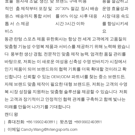
효율
원자재 조달, 생산, 맞
브랜드 구매 비용
용을 절감하고
적인
춤 제작부터 포장 및
20~30% 절감; 정시 배송
운영 효율성과
원스
배송까지 통합 서비
률 95% 이상; 사후 대응
시장 대응 속도
톱 서
스 제공
시간 3시간 이하
를 향상시키세
비스
요.
동관 란텅 스포츠 제품 유한회사는 항상 전 세계 고객에게 고품질의
맞춤형 기능성 수영복 제품과 서비스를 제공하기 위해 노력해 왔습니
다. 풍부한 생산 경험, 전문적인 맞춤 제작 능력, 엄격한 품질 관리를
바탕으로, 저희는 이 새로운 여성용 신축성 수영 반바지가 시장에서
인기 제품이 되어 브랜드와의 협력 기회를 더욱 확대할 것이라고 확
신합니다. 신뢰할 수 있는 OEM/ODM 파트너를 찾는 중소 브랜드든,
자체 브랜드 맞춤 제작이 필요한 대형 브랜드든, 저희는 고객의 수영
복 시장 성장을 지원하는 맞춤형 솔루션을 제공할 수 있습니다. 저희
는 고객과 장기적이고 안정적인 협력 관계를 구축하고 함께 빛나는
미래를 만들어 나가기를 기대합니다.
캔디.왕
| 휴대전화: +86 19902493811 | 왓츠앱: +8619902493811
| 이메일:Candy.Wang@hitengsports.com