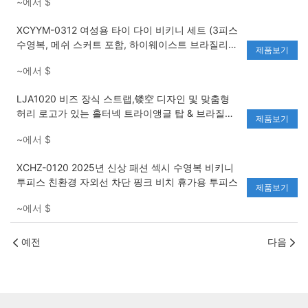
~에서
$
XCYYM-0312 여성용 타이 다이 비키니 세트 (3피스
수영복, 메쉬 스커트 포함, 하이웨이스트 브라질리언
제품보기
비키니 세트)
~에서
$
LJA1020 비즈 장식 스트랩,镂空 디자인 및 맞춤형
허리 로고가 있는 홀터넥 트라이앵글 탑 & 브라질리
제품보기
언 하의 비치 수영복 비키니 세트
~에서
$
XCHZ-0120 2025년 신상 패션 섹시 수영복 비키니
투피스 친환경 자외선 차단 핑크 비치 휴가용 투피스
제품보기
~에서
$
예전
다음