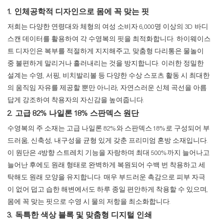
1. 인체공학적 디자인으로 몸에 꼭 맞는 핏
저희는 다양한 연령대와 체형의 여성 소비자 6,000명 이상의 3D 바디
스캔 데이터를 활용하여 각 수영복의 핏을 최적화합니다. 하이웨이스
트 디자인은 복부를 적절하게 지지해주고, 맞춤형 다리통은 물놀이
중 불편하게 말리거나 흘러내리는 것을 방지합니다. 이러한 정밀한
설계는 수영, 서핑, 비치발리볼 등 다양한 수상 스포츠 활동 시 최대한
의 움직임 자유를 제공할 뿐만 아니라, 자연스러운 신체 곡선을 아름
답게 강조하여 착용자의 자신감을 높여줍니다.
2. 고급 82% 나일론 18% 스판덱스 원단
수영복의 주 소재는 고급 나일론 82%와 스판덱스 18%로 구성되어 부
드러움, 신축성, 내구성을 균형 있게 갖춘 프리미엄 혼방 소재입니다.
이 원단은 4방향 스트레치 기능을 자랑하며 최대 500%까지 늘어나고
늘어난 후에도 원래 형태로 완벽하게 복원되어 수백 번 착용하고 세
탁해도 원래 모양을 유지합니다. 매우 부드러운 촉감으로 피부 자극
이 없어 덥고 습한 해변에서도 하루 종일 편안하게 착용할 수 있으며,
몸에 꼭 맞는 핏으로 수영 시 물의 저항을 최소화합니다.
3. 독특한 색상 블록 및 맞춤형 디지털 인쇄