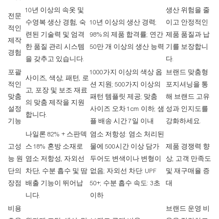
10년 이상의 속옷 및
생산 위험을 줄
전문
수영복 생산 경험, 숙
10년 이상의 생산 경력;
이고 안정적인
적인
련된 기술력 및 엄격
98%의 제품 합격률; 연간
제품 품질과 납
제작
한 품질 관리 시스템
50만 개 이상의 생산 능력
기를 보장합니
경험
을 갖추고 있습니다.
다.
포괄
1000가지 이상의 색상 옵
브랜드 맞춤형
사이즈, 색상, 패턴, 로
적인
션 지원; 500가지 이상의
포지셔닝을 통
고, 포장 및 보조 재료
맞춤
패턴 템플릿 제공; 맞춤
해 브랜드 고유
의 맞춤 제작을 지원
설정
사이즈 오차 1cm 이하; 샘
성과 인지도를
합니다.
기능
플 배송 시간 7일 이내
강화하세요.
나일론 82% + 스판덱
염소 저항성: 염소 처리된
고성
스 18% 혼방 소재로
물에 500시간 이상 담가
제품 경쟁력 향
능 원
염소 저항성, 자외선
두어도 변색이나 변형이
상, 고객 만족도
단의
차단, 수분 흡수 및 땀
없음; 자외선 차단: UPF
및 재구매율 증
장점
배출 기능이 뛰어납
50+; 수분 흡수 속도: 3초
대
니다.
이하
비용
브랜드 운영 비