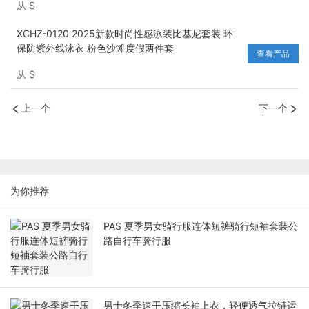
从
$
XCHZ-0120 2025新款时尚性感泳装比基尼套装 环
保防紫外线泳衣 粉色沙滩度假两件套
查看产品
从
$
上一个
下一个
为你推荐
PAS 夏季男女骑行服连体短裤骑行短袖套装公
路自行车骑行服
男士冬季速干压缩长袖上衣，轻便透气拉链运