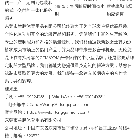
的一
产、定制到包装和
≥95%；售后响应时间≤3小
营效率和市场
站式
交付的一体化服务
时
响应速度
服务
东莞市兰腾体育用品有限公司始终致力于为全球客户提供高品质、
个性化且功能齐全的泳装产品和服务。凭借我们丰富的生产经验、
专业的定制能力和严格的质量控制，我们相信这款新款女士弹力泳
裤将成为市场上的热门产品，并为品牌带来更多合作机会。无论您
是正在寻找可靠的OEM/ODM合作伙伴的中小型品牌，还是需要贴牌
定制的大型品牌，我们都能为您提供量身定制的解决方案，助您在
泳装市场取得更大的发展。我们期待与您建立长期稳定的合作关
系，共创辉煌。
糖果王
手机：+86 19902493811 | WhatsApp：+8619902493811
| 电子邮件：Candy.Wang@hitengsports.com
官方网站：
https://www.lantenggarment.com/
东莞市兰腾体育用品有限公司
公司地址：中国广东省东莞市昌平镇桥子路6号和昌工业区5号楼4
楼，邮编：523572