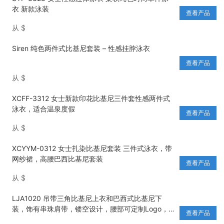
衣 新款泳装
查看产品
从
$
Siren 纯色两件式比基尼套装 – 性感挂脖泳衣
查看产品
从
$
XCFF-3312 女士新款印花比基尼三件套性感两件式
泳衣，适合温泉度假
查看产品
从
$
XCYYM-0312 女士扎染比基尼套装 三件式泳衣，带
网纱裙，高腰巴西比基尼套装
查看产品
从
$
LJA1020 吊带三角比基尼上衣和巴西式比基尼下
装，饰有串珠肩带，镂空设计，腰部可定制Logo，
查看产品
适合沙滩泳装穿着