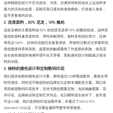
这种精密的设计不仅为游泳、冲浪、沙滩排球和其他水上运动带来
最大的活动自由度，还能完美凸显自然身形曲线，打造迷人身姿，
提升穿着者的自信。
2. 优质面料，82% 尼龙，18% 氨纶
这款泳裤的主要面料由 82% 的优质尼龙和 18% 的氨纶组成，这种高
级混纺面料兼具柔软性、弹性和耐用性。面料具有四向弹力，拉伸
率高达 500%，拉伸后也能完全恢复原状，即使经过数百次穿着和洗
涤也能保持原有形状。超柔软的触感避免了对皮肤的刺激，使其适
合在炎热潮湿的海滩环境中全天穿着，而贴身的设计则能减少游泳
时的水阻。
3. 独特的撞色设计和定制数码印花
我们提供创新的撞色设计方案，拥有超过120种预选配色，紧跟全球
时尚潮流，同时还可根据您的品牌定位定制专属配色方案。我们采
用高精度数码印花技术，支持无限的图案定制，包括抽象图案、花
卉印花、品牌标识和定制艺术作品，在日晒和浸水条件下，色牢度
可达4-5级。我们使用的印花油墨环保，并通过了OEKO-TEX
Standard 100认证，不含重金属和甲醛等有害物质。