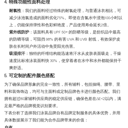
4. 特殊功能性面料处理
耐氯性
：我们的面料经过特殊的耐氯处理，与普通泳衣相比，可
减少泳池氯造成的面料劣化75%。即使在含氯水中浸泡100小时以
上，仍能保持弹性和色彩鲜艳度，产品使用寿命延长2倍。
紫外线防护
：该面料具有 UPF 50+ 的防晒等级，是纺织品中最高
的防晒等级，可阻挡 98% 的有害 UVA 和 UVB 射线，有效保护皮
肤在长时间户外活动中免受阳光伤害。
吸湿排汗
：独特的纤维结构能迅速将汗水从皮肤表面吸走，干燥
速度比标准泳装面料快 30%，使穿着者在水中和水外都能保持干
爽舒适。
5. 可定制的配件颜色搭配
为了确保品牌形象的完全一致性，所有辅料，包括抽绳、腰带、里
料和装饰饰边，均可与主面料或定制品牌色卡进行颜色匹配。我们
拥有超过80家辅料供应商的稳定供应链，确保色差在ΔE<2以内，满
足最严格的品牌视觉识别要求。
下表分析了选择我们泳装品牌自有品牌定制服务的具体优势，并用
具体数据展示了我们能为合作品牌带来的价值：
自有