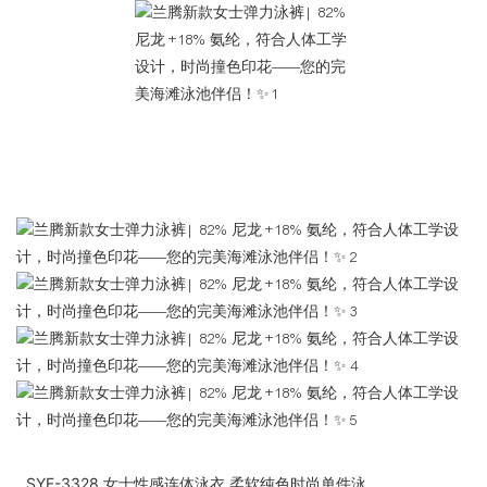
SYF-3328 女士性感连体泳衣 柔软纯色时尚单件泳