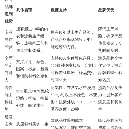
品牌
具体表现
数据支持
品牌优势
定制
优势
拥有超过10年的内
降低生产风
专业
拥有10年以上生产经验；
衣和泳装生产经
险，确保产品
制作
产品合格率达98%；年产
验，成熟的工艺和
质量稳定，交
经验
能超过50万件。
质量控制体系。
货时间及时。
全面
支持1000多种颜色选择；
满足品牌个性
支持尺寸、颜色、
的定
500多种图案模板；定制尺
化定位，提升
图案、标志、包装
制能
寸误差≤1厘米；样品交付
品牌独特性和
和辅助材料的定制
力
时间≤7天
知名度
高性
耐氯性：在含氯水中浸泡
提高产品竞争
82%尼龙+18%氨纶
能面
500小时以上不褪色、不变
力，提升客户
混纺，抗氯、抗紫
料优
形；抗紫外线：UPF 50+；
满意度和复购
外线、吸湿排汗
势
吸湿速度：≤3秒
率
经济
降低品牌采购成本
降低品牌运营
实惠
从原材料采购、生
20%-30%；准时交货率
成本，提高运