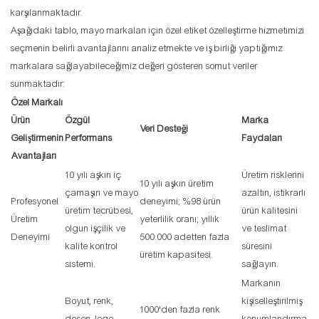
karşılanmaktadır.
Aşağıdaki tablo, mayo markaları için özel etiket özelleştirme hizmetimizi
seçmenin belirli avantajlarını analiz etmekte ve iş birliği yaptığımız
markalara sağlayabileceğimiz değeri gösteren somut veriler
sunmaktadır:
Özel Markalı
Ürün
Özgül
Marka
Veri Desteği
Geliştirmenin
Performans
Faydaları
Avantajları
10 yılı aşkın iç
Üretim risklerini
10 yılı aşkın üretim
çamaşırı ve mayo
azaltın, istikrarlı
Profesyonel
deneyimi; %98 ürün
üretim tecrübesi,
ürün kalitesini
Üretim
yeterlilik oranı; yıllık
olgun işçilik ve
ve teslimat
Deneyimi
500.000 adetten fazla
kalite kontrol
süresini
üretim kapasitesi.
sistemi.
sağlayın.
Markanın
Boyut, renk,
kişiselleştirilmiş
1000'den fazla renk