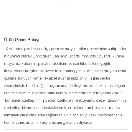
Ürün Genel Bakışı
10 yılı aşkın profesyonel iç giyim ve mayo üretim deneyimine sahip lider
bir üretici olarak Dongguan LanTeng Sports Products Co., Ltd., küresel
mayo markalarının, perakendecilerin ve son tüketicilerin çeşitli
ihtiyaçlarını karşılamak üzere tasarlanmış yeni kadın streç mayo serisini
gururla sunuyor. Temel rekabet avantajımız, on yılı aşkın sektör
deneyimiyle biriktirdiğimiz uçtan uca özelleştirme yeteneklerimiz, olgun
üretim sistemimiz ve sıkı kalite kontrol standartlarımızda yatmaktadır.
Tamamen özelleştirilmiş beden özellikleri, renk uyumu, desen tasarımı ve
özel etiket hizmetlerini destekleyerek, ortaklarımızın benzersiz marka
kimlikleri oluşturmalarını sağlarken, ürünlerin en yüksek performans ve
konfor standartlarını karşılamasını garanti ediyoruz.