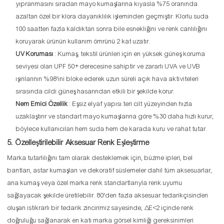
yıpranmasını sıradan mayo kumaşlarına kıyasla %75 oranında
azaltan özel bir klora dayanıklılık işleminden geçmiştir. Klorlu suda
100 saatten fazla kaldıktan sonra bile esnekliğini ve renk canlılığını
koruyarak ürünün kullanım ömrünü 2 kat uzatır.
UV Koruması
: Kumaş, tekstil ürünleri için en yüksek güneş koruma
seviyesi olan UPF 50+ derecesine sahiptir ve zararlı UVA ve UVB
ışınlarının %98'ini bloke ederek uzun süreli açık hava aktiviteleri
sırasında cildi güneş hasarından etkili bir şekilde korur.
Nem Emici Özellik
: Eşsiz elyaf yapısı teri cilt yüzeyinden hızla
uzaklaştırır ve standart mayo kumaşlarına göre %30 daha hızlı kurur,
böylece kullanıcıları hem suda hem de karada kuru ve rahat tutar.
5. Özelleştirilebilir Aksesuar Renk Eşleştirme
Marka tutarlılığını tam olarak desteklemek için, büzme ipleri, bel
bantları, astar kumaşları ve dekoratif süslemeler dahil tüm aksesuarlar,
ana kumaş veya özel marka renk standartlarıyla renk uyumu
sağlayacak şekilde üretilebilir. 80'den fazla aksesuar tedarikçisinden
oluşan istikrarlı bir tedarik zincirimiz sayesinde, ΔE<2 içinde renk
doğruluğu sağlanarak en katı marka görsel kimliği gereksinimleri