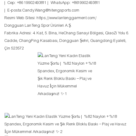
| Cep: +86 19902493811 | WhatsApp: +8619902493811
| E-posta:Candy.Wang@hitengsports.com
Resmi Web Sitesi:
https://www.lantenggarment.com/
Dongguan LanTeng Spor Ürünleri A.Ş.
Fabrika Adresi: 4. Kat, 5. Bina, HeChang Sanayi Bölgesi, QiaoZi Yolu 6.
Cadde, ChangPing Kasabası, Dongguan Şehri, Guangdong Eyaleti,
Çin 523572