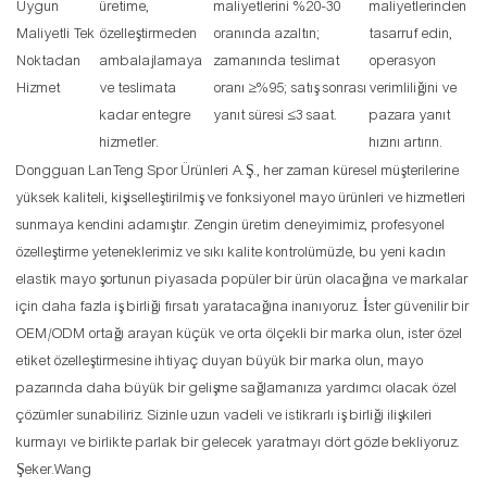
Uygun
üretime,
maliyetlerini %20-30
maliyetlerinden
Maliyetli Tek
özelleştirmeden
oranında azaltın;
tasarruf edin,
Noktadan
ambalajlamaya
zamanında teslimat
operasyon
Hizmet
ve teslimata
oranı ≥%95; satış sonrası
verimliliğini ve
kadar entegre
yanıt süresi ≤3 saat.
pazara yanıt
hizmetler.
hızını artırın.
Dongguan LanTeng Spor Ürünleri A.Ş., her zaman küresel müşterilerine
yüksek kaliteli, kişiselleştirilmiş ve fonksiyonel mayo ürünleri ve hizmetleri
sunmaya kendini adamıştır. Zengin üretim deneyimimiz, profesyonel
özelleştirme yeteneklerimiz ve sıkı kalite kontrolümüzle, bu yeni kadın
elastik mayo şortunun piyasada popüler bir ürün olacağına ve markalar
için daha fazla iş birliği fırsatı yaratacağına inanıyoruz. İster güvenilir bir
OEM/ODM ortağı arayan küçük ve orta ölçekli bir marka olun, ister özel
etiket özelleştirmesine ihtiyaç duyan büyük bir marka olun, mayo
pazarında daha büyük bir gelişme sağlamanıza yardımcı olacak özel
çözümler sunabiliriz. Sizinle uzun vadeli ve istikrarlı iş birliği ilişkileri
kurmayı ve birlikte parlak bir gelecek yaratmayı dört gözle bekliyoruz.
Şeker.Wang