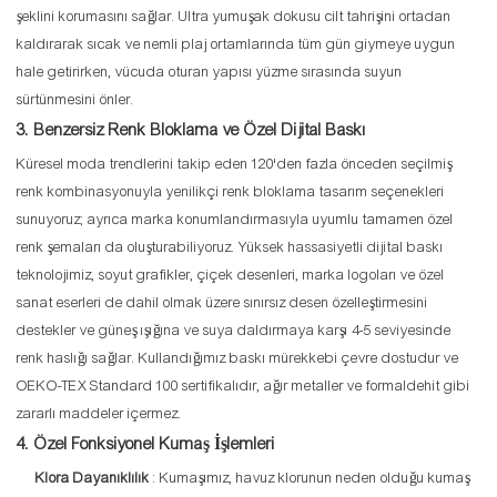
şeklini korumasını sağlar. Ultra yumuşak dokusu cilt tahrişini ortadan
kaldırarak sıcak ve nemli plaj ortamlarında tüm gün giymeye uygun
hale getirirken, vücuda oturan yapısı yüzme sırasında suyun
sürtünmesini önler.
3. Benzersiz Renk Bloklama ve Özel Dijital Baskı
Küresel moda trendlerini takip eden 120'den fazla önceden seçilmiş
renk kombinasyonuyla yenilikçi renk bloklama tasarım seçenekleri
sunuyoruz; ayrıca marka konumlandırmasıyla uyumlu tamamen özel
renk şemaları da oluşturabiliyoruz. Yüksek hassasiyetli dijital baskı
teknolojimiz, soyut grafikler, çiçek desenleri, marka logoları ve özel
sanat eserleri de dahil olmak üzere sınırsız desen özelleştirmesini
destekler ve güneş ışığına ve suya daldırmaya karşı 4-5 seviyesinde
renk haslığı sağlar. Kullandığımız baskı mürekkebi çevre dostudur ve
OEKO-TEX Standard 100 sertifikalıdır, ağır metaller ve formaldehit gibi
zararlı maddeler içermez.
4. Özel Fonksiyonel Kumaş İşlemleri
Klora Dayanıklılık
: Kumaşımız, havuz klorunun neden olduğu kumaş