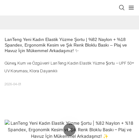
LanTeng Yeni Kadın Elastik Yüzme Şortu | %82 Naylon + %18 
Spandex, Ergonomik Kesim ve Şık Renk Bloklu Baskı – Plaj ve 
Havuz İçin Mükemmel Arkadaşınız! ✨
Güneş, Kum ve Özgüven! LanTeng Kadın Elastik Yüzme Şortu – UPF 50+
UV Koruması, Klora Dayanıklı
2026-04-01