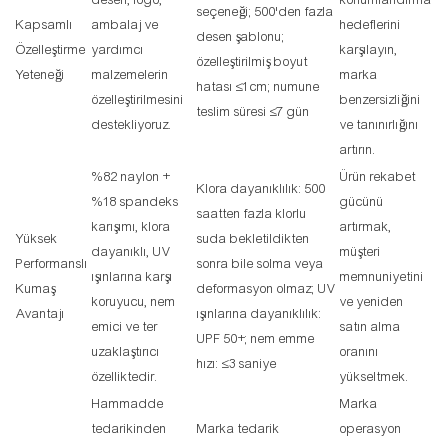
desen, logo,
konumlandırma
seçeneği; 500'den fazla
Kapsamlı
ambalaj ve
hedeflerini
desen şablonu;
Özelleştirme
yardımcı
karşılayın,
özelleştirilmiş boyut
Yeteneği
malzemelerin
marka
hatası ≤1cm; numune
özelleştirilmesini
benzersizliğini
teslim süresi ≤7 gün
destekliyoruz.
ve tanınırlığını
artırın.
%82 naylon +
Ürün rekabet
Klora dayanıklılık: 500
%18 spandeks
gücünü
saatten fazla klorlu
karışımı, klora
artırmak,
Yüksek
suda bekletildikten
dayanıklı, UV
müşteri
Performanslı
sonra bile solma veya
ışınlarına karşı
memnuniyetini
Kumaş
deformasyon olmaz; UV
koruyucu, nem
ve yeniden
Avantajı
ışınlarına dayanıklılık:
emici ve ter
satın alma
UPF 50+; nem emme
uzaklaştırıcı
oranını
hızı: ≤3 saniye
özelliktedir.
yükseltmek.
Hammadde
Marka
tedarikinden
Marka tedarik
operasyon