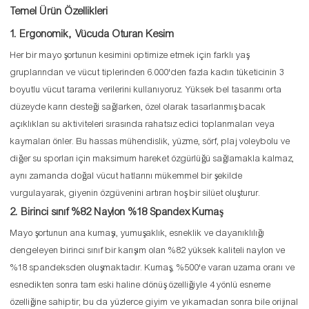
Temel Ürün Özellikleri
1. Ergonomik, Vücuda Oturan Kesim
Her bir mayo şortunun kesimini optimize etmek için farklı yaş
gruplarından ve vücut tiplerinden 6.000'den fazla kadın tüketicinin 3
boyutlu vücut tarama verilerini kullanıyoruz. Yüksek bel tasarımı orta
düzeyde karın desteği sağlarken, özel olarak tasarlanmış bacak
açıklıkları su aktiviteleri sırasında rahatsız edici toplanmaları veya
kaymaları önler. Bu hassas mühendislik, yüzme, sörf, plaj voleybolu ve
diğer su sporları için maksimum hareket özgürlüğü sağlamakla kalmaz,
aynı zamanda doğal vücut hatlarını mükemmel bir şekilde
vurgulayarak, giyenin özgüvenini artıran hoş bir silüet oluşturur.
2. Birinci sınıf %82 Naylon %18 Spandex Kumaş
Mayo şortunun ana kumaşı, yumuşaklık, esneklik ve dayanıklılığı
dengeleyen birinci sınıf bir karışım olan %82 ​​yüksek kaliteli naylon ve
%18 spandeksden oluşmaktadır. Kumaş, %500'e varan uzama oranı ve
esnedikten sonra tam eski haline dönüş özelliğiyle 4 yönlü esneme
özelliğine sahiptir; bu da yüzlerce giyim ve yıkamadan sonra bile orijinal