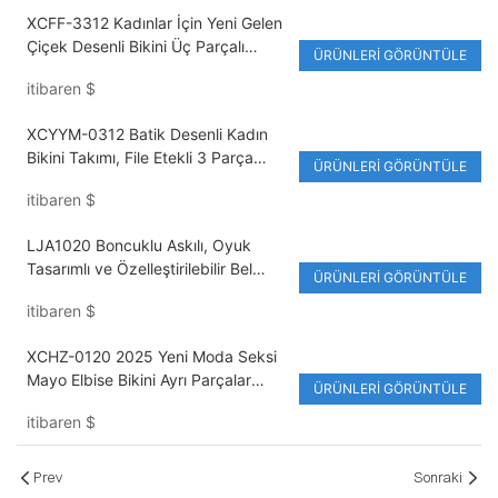
XCFF-3312 Kadınlar İçin Yeni Gelen
Çiçek Desenli Bikini Üç Parçalı
ÜRÜNLERI GÖRÜNTÜLE
Takım, Kaplıca ve Tatil Köyleri İçin
itibaren
$
Seksi İki Parçalı Mayo
XCYYM-0312 Batik Desenli Kadın
Bikini Takımı, File Etekli 3 Parça
ÜRÜNLERI GÖRÜNTÜLE
Mayo, Yüksek Bel Brezilya Bikini
itibaren
$
Takımı
LJA1020 Boncuklu Askılı, Oyuk
Tasarımlı ve Özelleştirilebilir Bel
ÜRÜNLERI GÖRÜNTÜLE
Logolu, Üçgen Askılı Üst ve Brezilya
itibaren
$
Kesimli Alt Parçadan Oluşan Plaj
Mayosu Bikini Takımı
XCHZ-0120 2025 Yeni Moda Seksi
Mayo Elbise Bikini Ayrı Parçalar
ÜRÜNLERI GÖRÜNTÜLE
Çevre Dostu UV Korumalı Mayo
itibaren
$
Pembe Plaj Tatili İki Parçalı
Prev
Sonraki