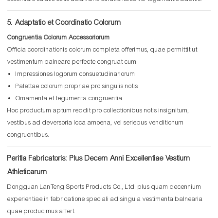
5. Adaptatio et Coordinatio Colorum
Congruentia Colorum Accessoriorum
Officia coordinationis colorum completa offerimus, quae permittit ut
vestimentum balneare perfecte congruat cum:
Impressiones logorum consuetudinariorum
Palettae colorum propriae pro singulis notis
Ornamenta et tegumenta congruentia
Hoc productum aptum reddit pro collectionibus notis insignitum,
vestibus ad deversoria loca amoena, vel seriebus venditionum
congruentibus.
Peritia Fabricatoris: Plus Decem Anni Excellentiae Vestium
Athleticarum
Dongguan LanTeng Sports Products Co., Ltd. plus quam decennium
experientiae in fabricatione speciali ad singula vestimenta balnearia
quae producimus affert.