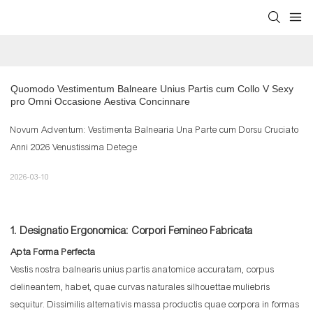
Quomodo Vestimentum Balneare Unius Partis cum Collo V Sexy 
pro Omni Occasione Aestiva Concinnare
Novum Adventum: Vestimenta Balnearia Una Parte cum Dorsu Cruciato
Anni 2026 Venustissima Detege
2026-03-10
1. Designatio Ergonomica: Corpori Femineo Fabricata
Apta Forma Perfecta
Vestis nostra balnearis unius partis anatomice accuratam, corpus
delineantem, habet, quae curvas naturales silhouettae muliebris
sequitur. Dissimilis alternativis massa productis quae corpora in formas