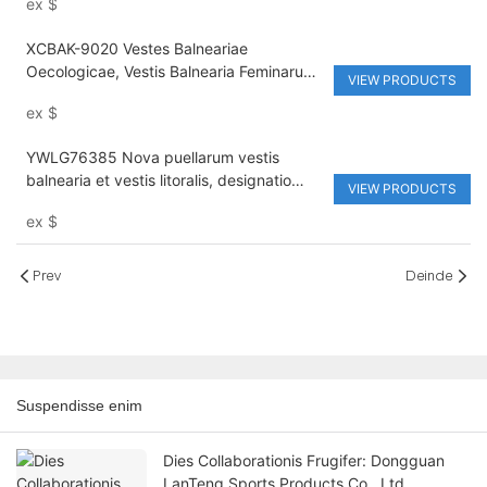
ex
$
V, proxima.
XCBAK-9020 Vestes Balneariae
Oecologicae, Vestis Balnearia Feminarum,
VIEW PRODUCTS
Una Parte Vestis Balnearia, Coloribus
ex
$
Solidis, Altae Qualitatis, Designo Sexy,
Vestis Litoralis
YWLG76385 Nova puellarum vestis
balnearia et vestis litoralis, designatio
VIEW PRODUCTS
lasciva excisa, una pars vestis balnearia
ex
$
Prev
Deinde
Suspendisse enim
Dies Collaborationis Frugifer: Dongguan
LanTeng Sports Products Co., Ltd.