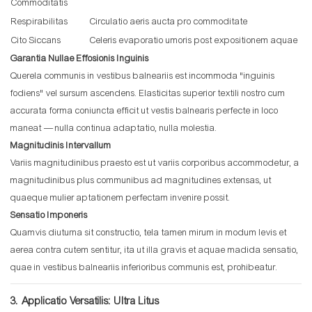
Commoditatis
Respirabilitas
Circulatio aeris aucta pro commoditate
Cito Siccans
Celeris evaporatio umoris post expositionem aquae
Garantia Nullae Effosionis Inguinis
Querela communis in vestibus balneariis est incommoda "inguinis
fodiens" vel sursum ascendens. Elasticitas superior textili nostro cum
accurata forma coniuncta efficit ut vestis balnearis perfecte in loco
maneat — nulla continua adaptatio, nulla molestia.
Magnitudinis Intervallum
Variis magnitudinibus praesto est ut variis corporibus accommodetur, a
magnitudinibus plus communibus ad magnitudines extensas, ut
quaeque mulier aptationem perfectam invenire possit.
Sensatio Imponeris
Quamvis diuturna sit constructio, tela tamen mirum in modum levis et
aerea contra cutem sentitur, ita ut illa gravis et aquae madida sensatio,
quae in vestibus balneariis inferioribus communis est, prohibeatur.
3. Applicatio Versatilis: Ultra Litus