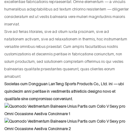
excellentiae fabricationis repraesentat. Omne elementum — a vinculis
humeralibus adaptabilibus ad textum chlorino resistentem — diligenter
consideratum est ut vestis balnearia vere mulieri magnitudinis maioris
inserviat.
Sive ad ferias litorales, sive ad otium iuxta piscinam, sive ad
natationem activam, sive ad relaxationem in thermis, hoc instrumentum
versatile omnibus rebus praestat. Cum amplis facultatibus nostris
customizationis et decenniis peritiae in fabricatione coniunctum, non
solum productum, sed solutionem completam offerimus iis qui vestes
balnearias qualitate praestantes quaerunt, quas clientes eorum
amabunt.
Societas cum Dongguan LanTeng Sports Products Co., Ltd. ini — ubi
quindecim anni peritiae in vestimentis athleticis designo novo et
qualitate sine compromisso conveniunt.