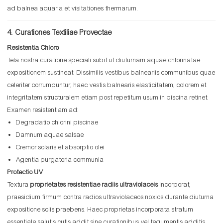
ad balnea aquaria et visitationes thermarum.
4. Curationes Textiliae Provectae
Resistentia Chloro
Tela nostra curatione speciali subit ut diuturnam aquae chlorinatae
expositionem sustineat. Dissimilis vestibus balneariis communibus quae
celeriter corrumpuntur, haec vestis balnearis elasticitatem, colorem et
integritatem structuralem etiam post repetitum usum in piscina retinet.
Examen resistentiam ad:
Degradatio chlorini piscinae
Damnum aquae salsae
Cremor solaris et absorptio olei
Agentia purgatoria communia
Protectio UV
Textura
proprietates resistentiae radiis ultraviolaceis
incorporat,
praesidium firmum contra radios ultraviolaceos noxios durante diuturna
expositione solis praebens. Haec proprietas incorporata stratum
essentiale salutis cutis addit sine curationibus vel tegumentis additis.