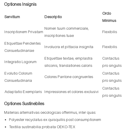
Optiones Insignis
Ordo
Servitium
Descriptio
Minimus
Nomen tuum commerciale,
Inscriptionem Privatam
Flexibilis
inscriptiones tuae
Etiquettae Pendentes
Involucra et pittacia insignita
Flexibilis
Consuetudinariae
Etiquettae textae, emplastra
Contactus
Integratio Logorum
siliconis, translationes caloris
pro singulis
Evolutio Colorum
Contactus
Colores Pantone congruentes
Consuetudinaria
pro singulis
Contactus
Adaptatio Exemplaris
Impressiones et colores exclusivi
pro singulis
Optiones Sustinebiles
Materias alternativas oecologicas offerimus, inter quas:
Polyester recyclatus ex quisquiliis post consumptionem
Textilia sustinabilia probata OEKO-TEX