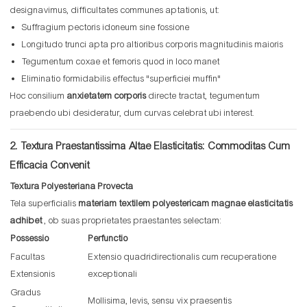
designavimus, difficultates communes aptationis, ut:
Suffragium pectoris idoneum sine fossione
Longitudo trunci apta pro altioribus corporis magnitudinis maioris
Tegumentum coxae et femoris quod in loco manet
Eliminatio formidabilis effectus "superficiei muffin"
Hoc consilium
anxietatem corporis
directe tractat, tegumentum
praebendo ubi desideratur, dum curvas celebrat ubi interest.
2. Textura Praestantissima Altae Elasticitatis: Commoditas Cum
Efficacia Convenit
Textura Polyesteriana Provecta
Tela superficialis
materiam textilem polyestericam magnae elasticitatis
adhibet
, ob suas proprietates praestantes selectam:
Possessio
Perfunctio
Facultas
Extensio quadridirectionalis cum recuperatione
Extensionis
exceptionali
Gradus
Mollisima, levis, sensu vix praesentis