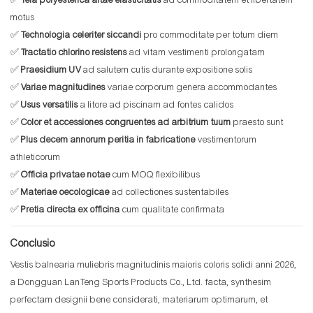
✅
Tela polyesterica altae elasticitatis
ad commoditatem et libertatem
motus
✅
Technologia celeriter siccandi
pro commoditate per totum diem
✅
Tractatio chlorino resistens
ad vitam vestimenti prolongatam
✅
Praesidium UV
ad salutem cutis durante expositione solis
✅
Variae magnitudines
variae corporum genera accommodantes
✅
Usus versatilis
a litore ad piscinam ad fontes calidos
✅
Color et accessiones congruentes ad arbitrium tuum
praesto sunt
✅
Plus decem annorum peritia in fabricatione
vestimentorum
athleticorum
✅
Officia privatae notae
cum MOQ flexibilibus
✅
Materiae oecologicae
ad collectiones sustentabiles
✅
Pretia directa ex officina
cum qualitate confirmata
Conclusio
Vestis balnearia muliebris magnitudinis maioris coloris solidi anni 2026,
a Dongguan LanTeng Sports Products Co., Ltd. facta, synthesim
perfectam designii bene considerati, materiarum optimarum, et