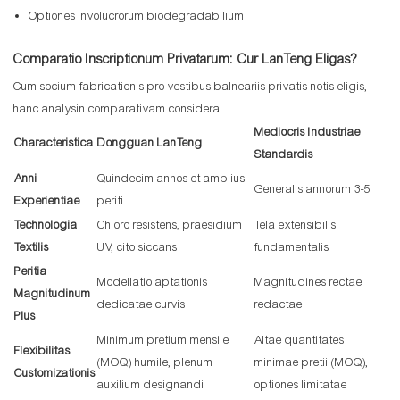
Optiones involucrorum biodegradabilium
Comparatio Inscriptionum Privatarum: Cur LanTeng Eligas?
Cum socium fabricationis pro vestibus balneariis privatis notis eligis,
hanc analysin comparativam considera:
Mediocris Industriae
Characteristica
Dongguan LanTeng
Standardis
Anni
Quindecim annos et amplius
Generalis annorum 3-5
Experientiae
periti
Technologia
Chloro resistens, praesidium
Tela extensibilis
Textilis
UV, cito siccans
fundamentalis
Peritia
Modellatio aptationis
Magnitudines rectae
Magnitudinum
dedicatae curvis
redactae
Plus
Minimum pretium mensile
Altae quantitates
Flexibilitas
(MOQ) humile, plenum
minimae pretii (MOQ),
Customizationis
auxilium designandi
optiones limitatae