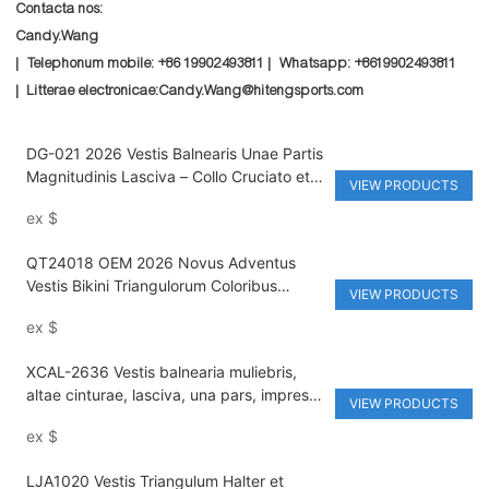
Contacta nos:
Candy.Wang
| Telephonum mobile: +86 19902493811 | Whatsapp: +8619902493811
| Litterae electronicae:Candy.Wang@hitengsports.com
DG-021 2026 Vestis Balnearis Unae Partis
Magnitudinis Lasciva – Collo Cruciato et
VIEW PRODUCTS
V-Collo, Venter Moderans, Fascia Altae
ex
$
Elasticitatis, Muliebris
QT24018 OEM 2026 Novus Adventus
Vestis Bikini Triangulorum Coloribus
VIEW PRODUCTS
Obductarum cum Lateribus Ligatis -
ex
$
Vestis Natatoria Cito Siccans et Praebens
UV
XCAL-2636 Vestis balnearia muliebris,
altae cinturae, lasciva, una pars, impressa
VIEW PRODUCTS
digitali, spirabilis, celeriter siccata, ad
ex
$
litus, apta ad fontes calidos, vendita
altissima
LJA1020 Vestis Triangulum Halter et