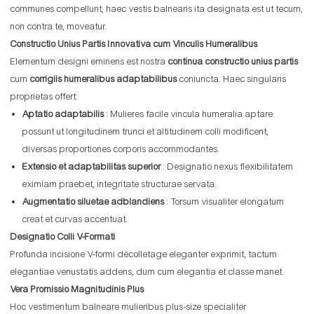
communes compellunt, haec vestis balnearis ita designata est ut tecum,
non contra te, moveatur.
Constructio Unius Partis Innovativa cum Vinculis Humeralibus
Elementum designi eminens est nostra
continua constructio unius partis
cum
corrigiis humeralibus adaptabilibus
coniuncta. Haec singularis
proprietas offert:
Aptatio adaptabilis
: Mulieres facile vincula humeralia aptare
possunt ut longitudinem trunci et altitudinem colli modificent,
diversas proportiones corporis accommodantes.
Extensio et adaptabilitas superior
: Designatio nexus flexibilitatem
eximiam praebet, integritate structurae servata.
Augmentatio siluetae adblandiens
: Torsum visualiter elongatum
creat et curvas accentuat.
Designatio Colli V-Formati
Profunda incisione V-formi décolletage eleganter exprimit, tactum
elegantiae venustatis addens, dum cum elegantia et classe manet.
Vera Promissio Magnitudinis Plus
Hoc vestimentum balneare mulieribus plus-size specialiter