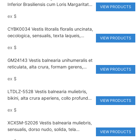
Inferior Brasiliensis cum Loris Margaritatis
VIEW PRODUCTS
Ornatis, Designo Cavo et Insigne in Zona
ex
$
Adaptabile ad Vestis Balnearia Littoralis
Bikini Set
CYBK0034 Vestis litoralis floralis uncinata,
oecologica, sensualis, texta laqueis,
VIEW PRODUCTS
bikini, vestitus natatorius, uncinatus bikini
ex
$
GM24143 Vestis balnearia unihumeralis et
reticulata, alta crura, formam gerens,
VIEW PRODUCTS
monokini tincta simplicia, ex
ex
$
nylon/spandex optimae qualitatis facta.
LTDLZ-5528 Vestis balnearia muliebris,
bikini, alta crura aperiens, collo profundo
VIEW PRODUCTS
V, apta – formae unius partis
ex
$
XCXSM-S2026 Vestis balnearia muliebris,
sensualis, dorso nudo, solida, tela
VIEW PRODUCTS
recyclata, alta crura aperiens, collo alto in