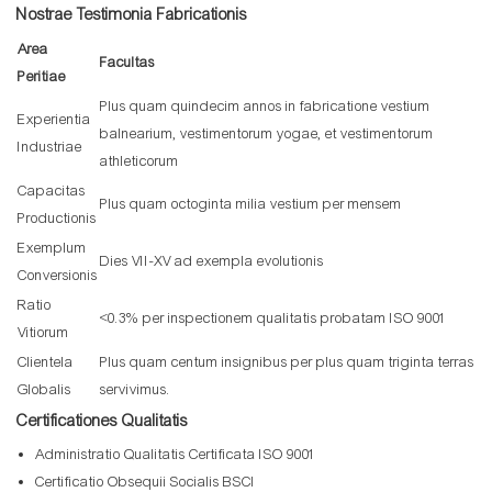
Nostrae Testimonia Fabricationis
Area
Facultas
Peritiae
Plus quam quindecim annos in fabricatione vestium
Experientia
balnearium, vestimentorum yogae, et vestimentorum
Industriae
athleticorum
Capacitas
Plus quam octoginta milia vestium per mensem
Productionis
Exemplum
Dies VII-XV ad exempla evolutionis
Conversionis
Ratio
<0.3% per inspectionem qualitatis probatam ISO 9001
Vitiorum
Clientela
Plus quam centum insignibus per plus quam triginta terras
Globalis
servivimus.
Certificationes Qualitatis
Administratio Qualitatis Certificata ISO 9001
Certificatio Obsequii Socialis BSCI