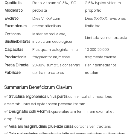
Qualitatis
Ratio vitiorum <0.3%, ISO
2-5% typica vitiorum
Moderatio
probata
proportio
Evolutio
Dies VII-XV cum
Dies XX-XXX, revisiones
Exemplorum
emendationibus
limitatae
Optiones
Materiae redivivae,
Limitata vel non praesto
Sustinebilitatis
involucrum oecologicum
Capacitas
Plus quam octoginta milia
10 000-30 000
Productionis
fragmentorum/mense
fragmenta/mense
Pretia Directa
20-30% sumptus conservati
Per intermediarios
Fabricae
contra mercatores
notatum
Summarium Beneficiorum Clavium
✅
Structura ergonomica unius partis
cum vinculis humeralibus
adaptabilibus ad aptationem personalizatam
✅
Designatio colli V-formis
quae siluetam femininam exornat et
amplificat
✅
Vera ars magnitudinis plus-size curas
corporis veri tractans