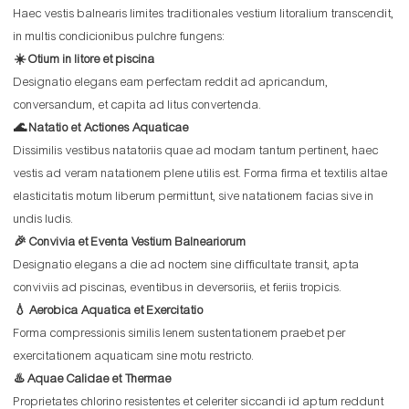
Haec vestis balnearis limites traditionales vestium litoralium transcendit,
in multis condicionibus pulchre fungens:
☀️ Otium in litore et piscina
Designatio elegans eam perfectam reddit ad apricandum,
conversandum, et capita ad litus convertenda.
🌊 Natatio et Actiones Aquaticae
Dissimilis vestibus natatoriis quae ad modam tantum pertinent, haec
vestis ad veram natationem plene utilis est. Forma firma et textilis altae
elasticitatis motum liberum permittunt, sive natationem facias sive in
undis ludis.
🎉 Convivia et Eventa Vestium Balneariorum
Designatio elegans a die ad noctem sine difficultate transit, apta
conviviis ad piscinas, eventibus in deversoriis, et feriis tropicis.
💧 Aerobica Aquatica et Exercitatio
Forma compressionis similis lenem sustentationem praebet per
exercitationem aquaticam sine motu restricto.
♨️ Aquae Calidae et Thermae
Proprietates chlorino resistentes et celeriter siccandi id aptum reddunt