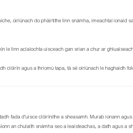
oíche, oiriúnach do pháirtithe linn snámha, imeachtaí ionaid sa
ín le linn aclaíochta uisceach gan srian a chur ar ghluaiseach
h clóirín agus a thriomú tapa, tá sé oiriúnach le haghaidh fo
chtadh fada d’uisce clóirínithe a sheasamh. Murab ionann agus
onn an chulaith snámha seo a leaisteachas, a dath agus a sh