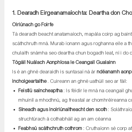
1. Dearadh Eirgeanamaíochta: Deartha don Ch
Oiriúnach go Foirfe
Tá dearadh beacht anatamaíoch, mapála coirp ag baint
scáthchruth mná. Murab ionann agus roghanna eile a thá
chulaith snámha seo deartha chun bogadh leat, ní i do 
Tógáil Nuálach Aonphíosa le Ceangail Gualainn
Is é an ghné dearaidh is suntasaí ná ár
ndéanamh aonp
inchoigeartaithe
. Cuireann an ghné uathúil seo ar fáil:
Feistiú saincheaptha
: Is féidir le mná na ceangail 
mhuiníl a mhodhnú, ag freastal ar chomhréireanna c
Síneadh agus inoiriúnaitheacht den scoth
: Soláthraí
struchtúrach á cothabháil ag an am céanna
Feabhsú scáthchruth cothrom
: Cruthaíonn sé corp a