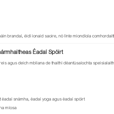
áin brandaí, éidí ionaid saoire, nó línte miondíola comhordait
hármhaitheas Éadaí Spóirt
is agus deich mbliana de thaithí déantúsaíochta speisialait
ht éadaí snámha, éadaí yoga agus éadaí spóirt
 na míosa