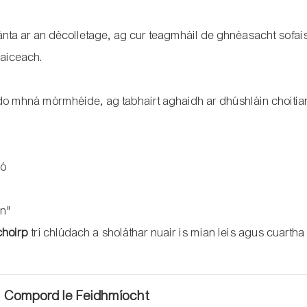
a ar an décolletage, ag cur teagmháil de ghnéasacht sofaist
saiceach.
o mhná mórmhéide, ag tabhairt aghaidh ar dhúshláin choitia
mó
ín"
choirp
trí chlúdach a sholáthar nuair is mian leis agus cuartha
nn Compord le Feidhmíocht