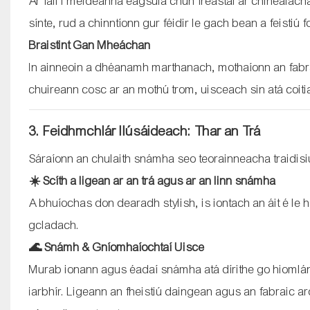
Ar fáil i méideanna éagsúla chun freastal ar chineál
sínte, rud a chinntíonn gur féidir le gach bean a feistiú f
Braistint Gan Mheáchan
In ainneoin a dhéanamh marthanach, mothaíonn an fabrai
chuireann cosc ​​​​ar an mothú trom, uisceach sin atá coit
3. Feidhmchlár Ilúsáideach: Thar an Trá
Sáraíonn an chulaith snámha seo teorainneacha traidisi
☀️ Scíth a ligean ar an trá agus ar an linn snámha
A bhuíochas don dearadh stylish, is iontach an áit é le 
gcladach.
🌊 Snámh & Gníomhaíochtaí Uisce
Murab ionann agus éadaí snámha atá dírithe go hiomlán
iarbhír. Ligeann an fheistiú daingean agus an fabraic a