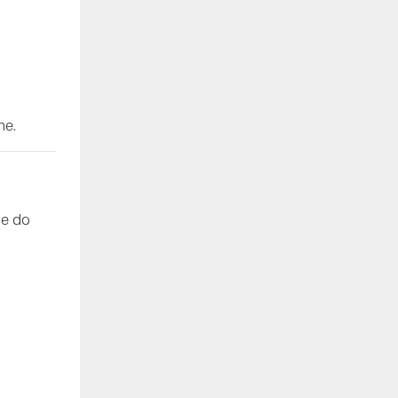
he.
he do