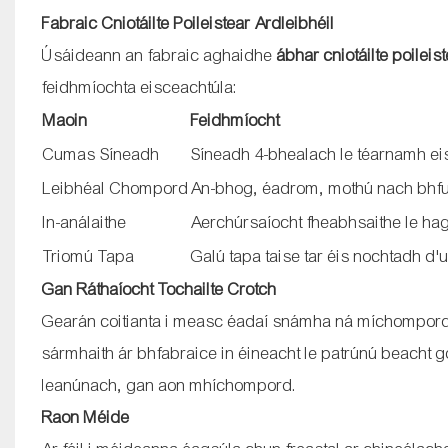
Fabraic Cniotáilte Poileistear Ardleibhéil
Úsáideann an fabraic aghaidhe
ábhar cniotáilte poileis
feidhmíochta eisceachtúla:
Maoin
Feidhmíocht
Cumas Síneadh
Síneadh 4-bhealach le téarnamh ei
Leibhéal Chompord
An-bhog, éadrom, mothú nach bhfuil
In-análaithe
Aerchúrsaíocht fheabhsaithe le h
Triomú Tapa
Galú tapa taise tar éis nochtadh d'
Gan Ráthaíocht Tochailte Crotch
Gearán coitianta i measc éadaí snámha ná míchompord 
sármhaith ár bhfabraice in éineacht le patrúnú beacht g
leanúnach, gan aon mhíchompord.
Raon Méide