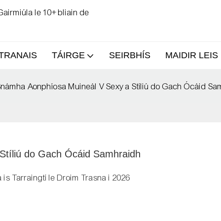
airmiúla le 10+ bliain de
TRANAIS
TÁIRGE
SEIRBHÍS
MAIDIR LEIS
námha Aonphíosa Muineál V Sexy a Stíliú do Gach Ócáid Sa
tíliú do Gach Ócáid Samhraidh
s Tarraingtí le Droim Trasna i 2026