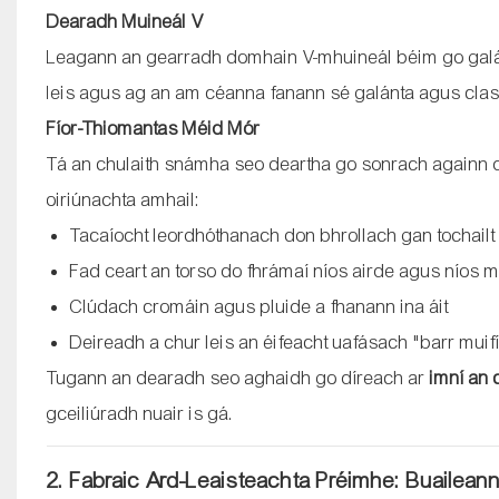
Dearadh Muineál V
Leagann an gearradh domhain V-mhuineál béim go galánt
leis agus ag an am céanna fanann sé galánta agus cla
Fíor-Thiomantas Méid Mór
Tá an chulaith snámha seo deartha go sonrach againn d
oiriúnachta amhail:
Tacaíocht leordhóthanach don bhrollach gan tochailt
Fad ceart an torso do fhrámaí níos airde agus níos 
Clúdach cromáin agus pluide a fhanann ina áit
Deireadh a chur leis an éifeacht uafásach "barr muif
Tugann an dearadh seo aghaidh go díreach ar
imní an 
gceiliúradh nuair is gá.
2. Fabraic Ard-Leaisteachta Préimhe: Buailea