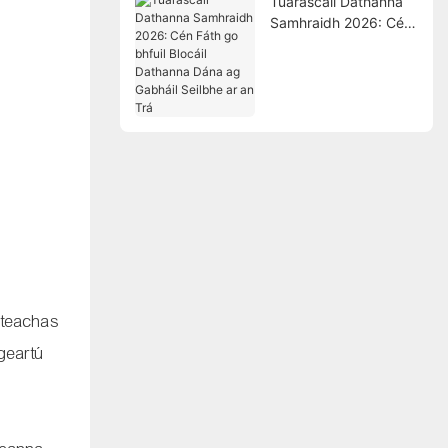
Tuarascáil Dathanna
Samhraidh 2026: Cén
Fáth go bhfuil Blocáil
Dathanna Dána ag
Gabháil Seilbhe ar an
Trá
steachas
igeartú