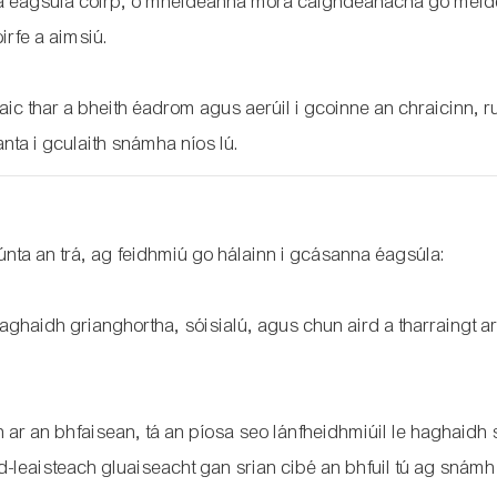
acha éagsúla coirp, ó mhéideanna móra caighdeánacha go méi
oirfe a aimsiú.
c thar a bheith éadrom agus aerúil i gcoinne an chraicinn, r
ianta i gculaith snámha níos lú.
únta an trá, ag feidhmiú go hálainn i gcásanna éagsúla:
haghaidh grianghortha, sóisialú, agus chun aird a tharraingt a
 ar an bhfaisean, tá an píosa seo lánfheidhmiúil le haghaid
rd-leaisteach gluaiseacht gan srian cibé an bhfuil tú ag snám