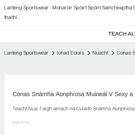
Lanteng Sportswear - Monaróir Spóirt Spóirt Saincheaptha G
thaithí
TEACH AL
Lanteng Sportswear
Ionad Eolais
Nuacht
Conas S
Conas Snámha Aonphíosa Muineál V Sexy a S
Teacht Nua: Faigh amach na Culaith Snámha Aonphíosa i
2026-03-10