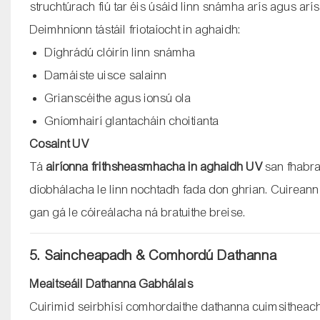
struchtúrach fiú tar éis úsáid linn snámha arís agus arís 
Deimhníonn tástáil friotaíocht in aghaidh:
Díghrádú clóirín linn snámha
Damáiste uisce salainn
Grianscéithe agus ionsú ola
Gníomhairí glantacháin choitianta
Cosaint UV
Tá
airíonna frithsheasmhacha in aghaidh UV
san fhabrai
díobhálacha le linn nochtadh fada don ghrian. Cuireann 
gan gá le cóireálacha ná bratuithe breise.
5. Saincheapadh & Comhordú Dathanna
Meaitseáil Dathanna Gabhálais
Cuirimid seirbhísí comhordaithe dathanna cuimsitheacha