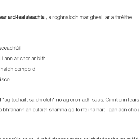
tear ard-leaisteachta
, a roghnaíodh mar gheall ar a thréithe
sceachtúil
 ann ar chor ar bith
aghaidh compord
uisce
"ag tochailt sa chrotch" nó ag cromadh suas. Cinntíonn leai
o bhfanann an culaith snámha go foirfe ina háit - gan aon cho