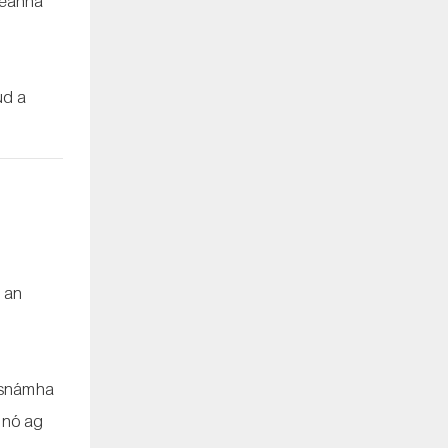
deanna
ud a
r an
h snámha
h nó ag