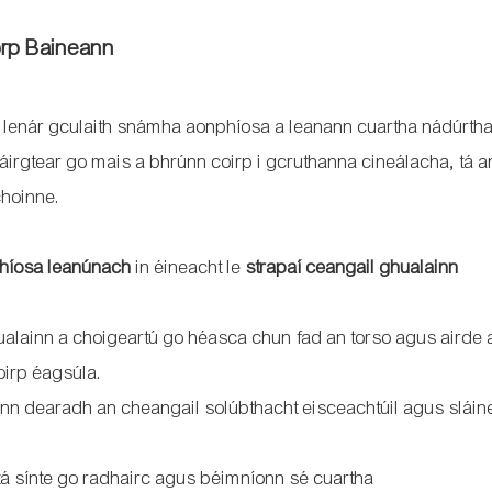
orp Baineann
 lenár gculaith snámha aonphíosa a leanann cuartha nádúrth
irgtear go mais a bhrúnn coirp i gcruthanna cineálacha, tá a
choinne.
híosa leanúnach
in éineacht le
strapaí ceangail ghualainn
ghualainn a choigeartú go héasca chun fad an torso agus airde 
oirp éagsúla.
onn dearadh an cheangail solúbthacht eisceachtúil agus sláin
tá sínte go radhairc agus béimníonn sé cuartha