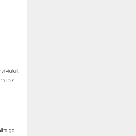
aivialait
nn leis
ilte go