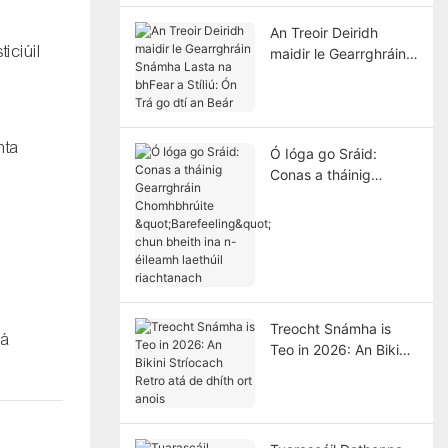
Measartha 2026
An Treoir Deiridh
iciúil
maidir le Gearrghráin
Snámha Lasta na
bhFear a Stíliú: Ón Trá
go dtí an Beár
nta
Ó Ióga go Sráid:
Conas a tháinig
Gearrghráin
Chomhbhrúite
"Barefeeling" chun
bheith ina n-éileamh
laethúil riachtanach
Treocht Snámha is
 á
Teo in 2026: An Bikini
Stríocach Retro atá de
dhíth ort anois