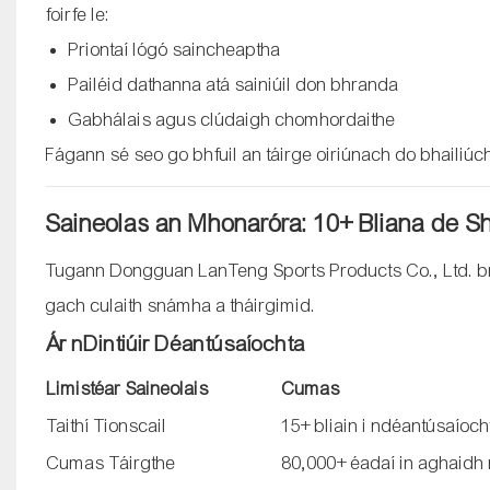
foirfe le:
Priontaí lógó saincheaptha
Pailéid dathanna atá sainiúil don bhranda
Gabhálais agus clúdaigh chomhordaithe
Fágann sé seo go bhfuil an táirge oiriúnach do bhailiúch
Saineolas an Mhonaróra: 10+ Bliana de S
Tugann Dongguan LanTeng Sports Products Co., Ltd. bre
gach culaith snámha a tháirgimid.
Ár nDintiúir Déantúsaíochta
Limistéar Saineolais
Cumas
Taithí Tionscail
15+ bliain i ndéantúsaíoc
Cumas Táirgthe
80,000+ éadaí in aghaidh