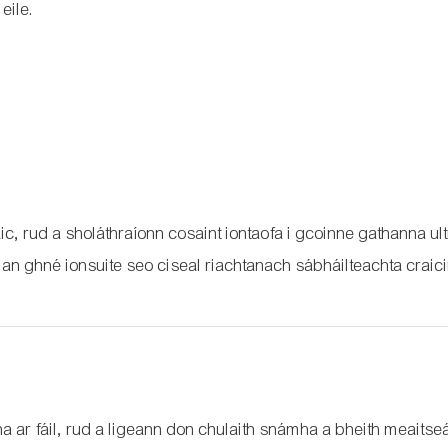
eile.
c, rud a sholáthraíonn cosaint iontaofa i gcoinne gathanna ultr
an ghné ionsuite seo ciseal riachtanach sábháilteachta craici
 ar fáil, rud a ligeann don chulaith snámha a bheith meaitseá