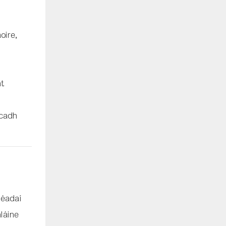
oire,
t.
lcadh
 éadaí
láine