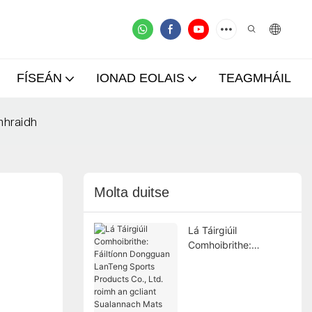
FÍSEÁN
IONAD EOLAIS
TEAGMHÁIL
mhraidh
Molta duitse
Lá Táirgiúil
Comhoibrithe:
Fáiltíonn Dongguan
LanTeng Sports
Products Co., Ltd.
roimh an gcliant