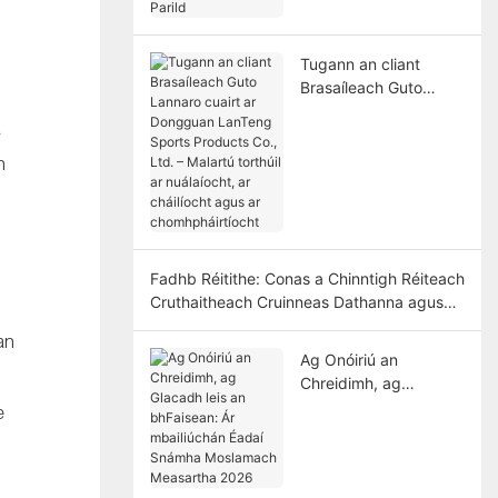
Sualannach Mats
Parild
Tugann an cliant
Brasaíleach Guto
Lannaro cuairt ar
a
Dongguan LanTeng
Sports Products Co.,
n
Ltd. – Malartú torthúil
ar nuálaíocht, ar
cháilíocht agus ar
chomhpháirtíocht
Fadhb Réitithe: Conas a Chinntigh Réiteach
Cruthaitheach Cruinneas Dathanna agus
Seachadadh in Am
an
Ag Onóiriú an
Chreidimh, ag
Glacadh leis an
e
bhFaisean: Ár
mbailiúchán Éadaí
Snámha Moslamach