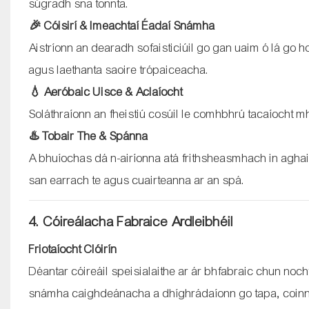
súgradh sna tonnta.
🎉 Cóisirí & Imeachtaí Éadaí Snámha
Aistríonn an dearadh sofaisticiúil go gan uaim ó lá go h
agus laethanta saoire trópaiceacha.
💧 Aeróbaic Uisce & Aclaíocht
Soláthraíonn an fheistiú cosúil le comhbhrú tacaíocht mh
♨️ Tobair The & Spánna
A bhuíochas dá n-airíonna atá frithsheasmhach in aghaid
san earrach te agus cuairteanna ar an spá.
4. Cóireálacha Fabraice Ardleibhéil
Friotaíocht Clóirín
Déantar cóireáil speisialaithe ar ár bhfabraic chun no
snámha caighdeánacha a dhíghrádaíonn go tapa, coinní