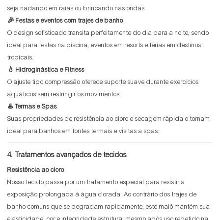
seja nadando em raias ou brincando nas ondas.
🎉 Festas e eventos com trajes de banho
O design sofisticado transita perfeitamente do dia para a noite, sendo
ideal para festas na piscina, eventos em resorts e férias em destinos
tropicais.
💧 Hidroginástica e Fitness
O ajuste tipo compressão oferece suporte suave durante exercícios
aquáticos sem restringir os movimentos.
♨️ Termas e Spas
Suas propriedades de resistência ao cloro e secagem rápida o tornam
ideal para banhos em fontes termais e visitas a spas.
4. Tratamentos avançados de tecidos
Resistência ao cloro
Nosso tecido passa por um tratamento especial para resistir à
exposição prolongada à água clorada. Ao contrário dos trajes de
banho comuns que se degradam rapidamente, este maiô mantém sua
elasticidade, cor e integridade estrutural mesmo após uso repetido na