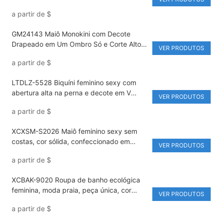
costas.
a partir de
$
GM24143 Maiô Monokini com Decote
Drapeado em Um Ombro Só e Corte Alto
VER PRODUTOS
em Tela, Modelador de Silhueta, Cor Lisa,
a partir de
$
Confeccionado em Nylon/Elastano de Alta
Qualidade
LTDLZ-5528 Biquíni feminino sexy com
abertura alta na perna e decote em V
VER PRODUTOS
profundo – Modelo de uma peça
a partir de
$
XCXSM-S2026 Maiô feminino sexy sem
costas, cor sólida, confeccionado em
VER PRODUTOS
tecido reciclado, com abertura alta nas
a partir de
$
pernas e decote em V profundo.
XCBAK-9020 Roupa de banho ecológica
feminina, moda praia, peça única, cor
VER PRODUTOS
sólida, design sexy de alta qualidade
a partir de
$