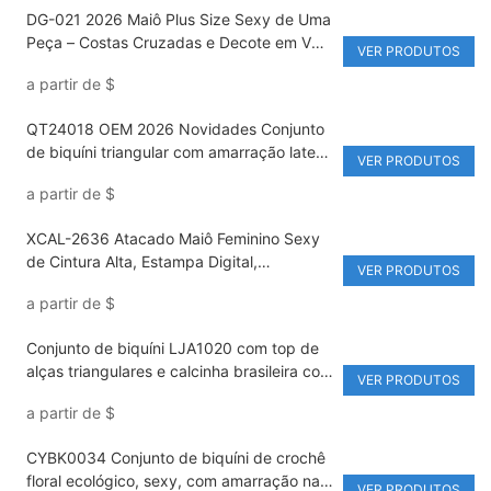
DG-021 2026 Maiô Plus Size Sexy de Uma
Peça – Costas Cruzadas e Decote em V
VER PRODUTOS
com Controle de Abdômen em Bandagem
a partir de
$
de Alta Elasticidade
QT24018 OEM 2026 Novidades Conjunto
de biquíni triangular com amarração lateral
VER PRODUTOS
em blocos de cores - Roupa de banho de
a partir de
$
secagem rápida com proteção UV
XCAL-2636 Atacado Maiô Feminino Sexy
de Cintura Alta, Estampa Digital,
VER PRODUTOS
Respirável e de Secagem Rápida para
a partir de
$
Praia e Águas Termais
Conjunto de biquíni LJA1020 com top de
alças triangulares e calcinha brasileira com
VER PRODUTOS
alças bordadas, design vazado e logo
a partir de
$
personalizável na cintura para praia.
CYBK0034 Conjunto de biquíni de crochê
floral ecológico, sexy, com amarração nas
VER PRODUTOS