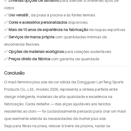
✅
Diversas opções de tamanho
para atender a diferentes tipos de
corpo
✅
Uso versátil
, da praia à piscina e às fontes termais
✅
Cores e acessórios personalizados
disponíveis.
✅
Mais de 10 anos de experiência na fabricação
de roupas esportivas
✅
Serviços de marca própria
com quantidades mínimas de
encomenda flexíveis
✅
Opções de materiais ecológicos
para coleções sustentáveis
✅
Preços direto da fábrica
com garantia de qualidade
Conclusão
O maiô feminino plus size de cor sólida da Dongguan LanTeng Sports
Products Co., Ltd., modelo 2026, representa a síntese perfeita entre
design inteligente, materiais de alta qualidade e excelência na
fabricação. Cada detalhe — das alças ajustáveis ​​aos tecidos
resistentes ao cloro — foi cuidadosamente pensado para criar um maiô
que realmente atenda às necessidades da mulher plus size.
Seja para férias na praia, relaxar à beira da piscina, nadar ou