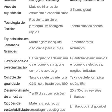
Recurso
Dongguan LanTeng
Média padrão do setor
Anos de
Mais de 15 anos de
3-5 anos geral
experiência
experiência especializada
Resistente ao cloro,
Tecnologia de
proteção UV, secagem
Tecido elástico básico
Tecidos
rápida
Especialistas em
Modelagem de ajuste
Tamanhos retos
Tamanhos
dedicada para curvas
reduzidos
Grandes
Baixa quantidade mínima
Quantidades mínimas de
Flexibilidade de
de encomenda, suporte
encomenda elevadas,
personalização
completo ao design.
opções limitadas.
Controle de
Taxa de defeitos inferior a
Taxa de defeitos típica
qualidade
0,3%, certificado pela ISO
de 2 a 5%.
Desenvolvimento
20 a 30 dias, revisões
7 a 15 dias com revisões
de amostras
limitadas.
Opções de
Materiais reciclados,
Limitado ou indisponível
sustentabilidade
embalagens ecológicas