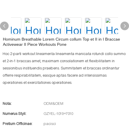
Hominum Breathable Lorem Circum collum Top et II in I Braccae
Activewear II Piece Workouts Pone
Hoc 2-parti workout lineamenta lineamenta manicata rotundi collo summo
et 2-in-1 braccas amet, maximam consolationem et flexibilitatem in
sessionibus instituendis praebens. Summitatem et braccas ordinantur
offerre respirabilitatem, easque aptas facere ad intensissimas
operationes et exercitationes operationes.
Nota:
ODM&OEM
Numerus Styli:
GZYEL-1019+7010
Pretium Officinae:
pacisci