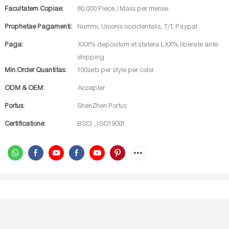
Facultatem Copiae:
80,000 Piece / Mass per mense
Prophetae Pagamenti:
Nummi, Unionis occidentalis, T/T, Paypal
Paga:
XXX% depositum et statera LXX% liberate ante
shipping
Min.Order Quantitas:
100sets per style per color
ODM & OEM:
Accepter
Portus:
ShenZhen Portus
Certificatione:
BSCI , ISO19001