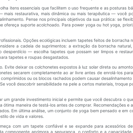
olha itens essenciais que facilitem o uso frequente e as posturas 
 — mais restaurativa, mais dinâmica ou mais terapêutica — você p
linhamento. Pense nos principais objetivos da sua prática: se flexi
ue ofereça suporte acolchoado. Para power yoga ou hot yoga, prio
fissionais. Opções ecológicas incluem tapetes feitos de borracha nat
onsidere a cadeia de suprimentos: a extração da borracha natura
em o desperdício — escolha tapetes que possam ser limpos e resta
ara tapetes e roupas desgastados.
o. Evite deixar os colchonetes expostos à luz solar direta ou amo
onetes secarem completamente ao ar livre antes de enrolá-los para
 comprimidos ou os blocos rachados podem causar desalinhamento ou
 você descobrir sensibilidade na pele a certos materiais, troque p
ar um grande investimento inicial e permite que você descubra o q
uma ótima maneira de testá-los antes de comprar. Recomendações e
ados. Em última análise, um conjunto de yoga bem pensado e em co
tilo de vida e valores.
ça com um tapete confiável e se expande para acessórios de apo
a componente aprimora a segurança, o conforto e a capacidade d