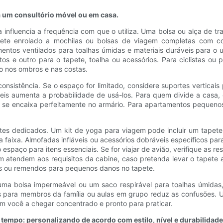
 um consultório móvel ou em casa.
nfluencia a frequência com que o utiliza. Uma bolsa ou alça de tran
pete enrolado a mochilas ou bolsas de viagem completas com co
tos ventilados para toalhas úmidas e materiais duráveis ​​para o 
 e outro para o tapete, toalha ou acessórios. Para ciclistas ou 
ão nos ombros e nas costas.
nsistência. Se o espaço for limitado, considere suportes verticai
síveis aumenta a probabilidade de usá-los. Para quem divide a cas
se encaixa perfeitamente no armário. Para apartamentos pequenos, 
ntes dedicados. Um kit de yoga para viagem pode incluir um tapet
faixa. Almofadas infláveis ​​ou acessórios dobráveis ​​específicos 
paço para itens essenciais. Se for viajar de avião, verifique as r
 atendem aos requisitos da cabine, caso pretenda levar o tapete a 
as ou remendos para pequenos danos no tapete.
uma bolsa impermeável ou um saco respirável para toalhas úmidas,
tens para membros da família ou aulas em grupo reduz as confusões. U
m você a chegar concentrado e pronto para praticar.
empo: personalizando de acordo com estilo, nível e durabilidade