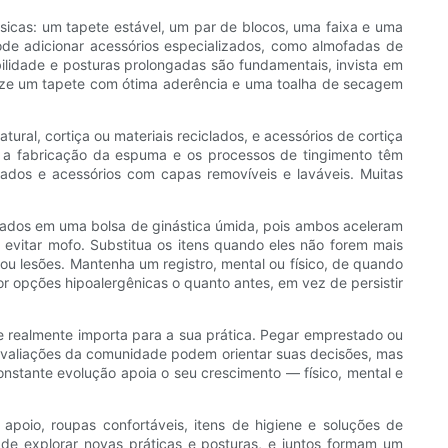
básicas: um tapete estável, um par de blocos, uma faixa e uma
ode adicionar acessórios especializados, como almofadas de
bilidade e posturas prolongadas são fundamentais, invista em
rize um tapete com ótima aderência e uma toalha de secagem
ural, cortiça ou materiais reciclados, e acessórios de cortiça
l, a fabricação da espuma e os processos de tingimento têm
urados e acessórios com capas removíveis e laváveis. Muitas
ntoados em uma bolsa de ginástica úmida, pois ambos aceleram
 evitar mofo. Substitua os itens quando eles não forem mais
 lesões. Mantenha um registro, mental ou físico, de quando
or opções hipoalergênicas o quanto antes, em vez de persistir
ue realmente importa para a sua prática. Pegar emprestado ou
 avaliações da comunidade podem orientar suas decisões, mas
nstante evolução apoia o seu crescimento — físico, mental e
io, roupas confortáveis, itens de higiene e soluções de
e explorar novas práticas e posturas, e juntos formam um