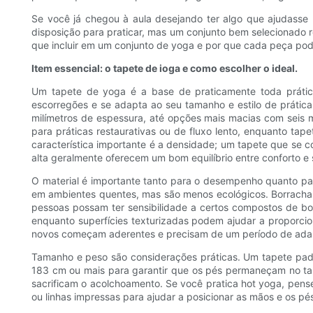
Se você já chegou à aula desejando ter algo que ajudasse
disposição para praticar, mas um conjunto bem selecionado r
que incluir em um conjunto de yoga e por que cada peça pode s
Item essencial: o tapete de ioga e como escolher o ideal.
Um tapete de yoga é a base de praticamente toda prática,
escorregões e se adapta ao seu tamanho e estilo de prática
milímetros de espessura, até opções mais macias com seis m
para práticas restaurativas ou de fluxo lento, enquanto tap
característica importante é a densidade; um tapete que se
alta geralmente oferecem um bom equilíbrio entre conforto e 
O material é importante tanto para o desempenho quanto para 
em ambientes quentes, mas são menos ecológicos. Borracha n
pessoas possam ter sensibilidade a certos compostos de bor
enquanto superfícies texturizadas podem ajudar a proporci
novos começam aderentes e precisam de um período de adap
Tamanho e peso são considerações práticas. Um tapete pad
183 cm ou mais para garantir que os pés permaneçam no tap
sacrificam o acolchoamento. Se você pratica hot yoga, pens
ou linhas impressas para ajudar a posicionar as mãos e os pés