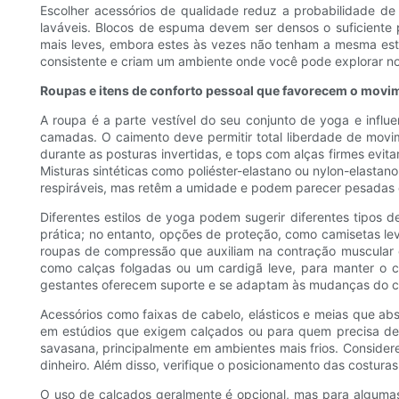
Escolher acessórios de qualidade reduz a probabilidade de
laváveis. Blocos de espuma devem ser densos o suficiente pa
mais leves, embora estes às vezes não tenham a mesma esta
consistente e criam um ambiente onde você pode explorar n
Roupas e itens de conforto pessoal que favorecem o movi
A roupa é a parte vestível do seu conjunto de yoga e influ
camadas. O caimento deve permitir total liberdade de movi
durante as posturas invertidas, e tops com alças firmes evi
Misturas sintéticas como poliéster-elastano ou nylon-elasta
respiráveis, mas retêm a umidade e podem parecer pesadas d
Diferentes estilos de yoga podem sugerir diferentes tipos 
prática; no entanto, opções de proteção, como camisetas l
roupas de compressão que auxiliam na contração muscular e
como calças folgadas ou um cardigã leve, para manter o c
gestantes oferecem suporte e se adaptam às mudanças do c
Acessórios como faixas de cabelo, elásticos e meias que a
em estúdios que exigem calçados ou para quem precisa de 
savasana, principalmente em ambientes mais frios. Conside
dinheiro. Além disso, verifique o posicionamento das costuras
O uso de calçados geralmente é opcional, mas para algumas 