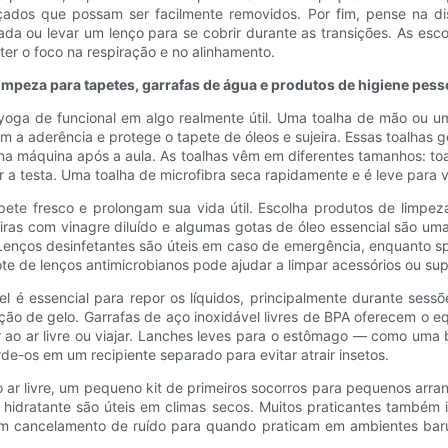
alçados que possam ser facilmente removidos. Por fim, pense na d
da ou levar um lenço para se cobrir durante as transições. As esco
ter o foco na respiração e no alinhamento.
limpeza para tapetes, garrafas de água e produtos de higiene pess
yoga de funcional em algo realmente útil. Uma toalha de mão ou um
m a aderência e protege o tapete de óleos e sujeira. Essas toalhas 
na máquina após a aula. As toalhas vêm em diferentes tamanhos: to
a testa. Uma toalha de microfibra seca rapidamente e é leve para vi
pete fresco e prolongam sua vida útil. Escolha produtos de limpe
eiras com vinagre diluído e algumas gotas de óleo essencial são 
 Lenços desinfetantes são úteis em caso de emergência, enquanto s
e de lenços antimicrobianos pode ajudar a limpar acessórios ou supe
el é essencial para repor os líquidos, principalmente durante ses
ção de gelo. Garrafas de aço inoxidável livres de BPA oferecem o equ
r ao ar livre ou viajar. Lanches leves para o estômago — como um
de-os em um recipiente separado para evitar atrair insetos.
o ar livre, um pequeno kit de primeiros socorros para pequenos arr
eno hidratante são úteis em climas secos. Muitos praticantes tam
com cancelamento de ruído para quando praticam em ambientes barul