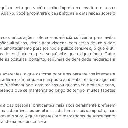
O equipamento que você escolhe importa menos do que a sua
 Abaixo, você encontrará dicas práticas e detalhadas sobre o
as articulações, oferece aderência suficiente para evitar
ões ultrafinas, ideais para viagens, com cerca de um a dois
amortecimento para joelhos e pulsos sensíveis, o que é útil
ras de equilíbrio em pé e sequências que exigem força. Outra
nte as posturas, portanto, espumas de densidade moderada a
e aderentes, o que os torna populares para treinos intensos e
cem aderência e reduzem o impacto ambiental, embora algumas
ente funcionam bem com toalhas ou quando se pratica a seco,
derência que se mantenha ao longo do tempo; muitos tapetes
a das pessoas; praticantes mais altos geralmente preferem
es e dobráveis ​​ou enrolam-se de forma mais compacta, mas
sorver o suor. Alguns tapetes têm marcadores de alinhamento
lhando na postura correta.