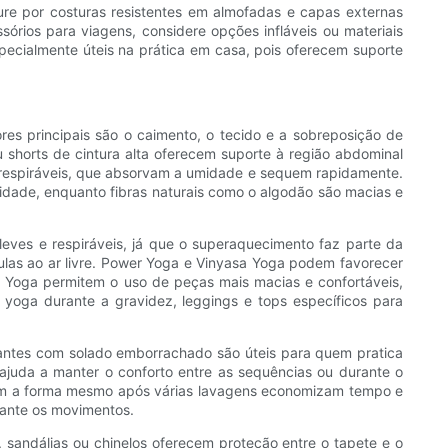
ure por costuras resistentes em almofadas e capas externas
rios para viagens, considere opções infláveis ​​ou materiais
ecialmente úteis na prática em casa, pois oferecem suporte
res principais são o caimento, o tecido e a sobreposição de
shorts de cintura alta oferecem suporte à região abdominal
as respiráveis, que absorvam a umidade e sequem rapidamente.
midade, enquanto fibras naturais como o algodão são macias e
leves e respiráveis, já que o superaquecimento faz parte da
las ao ar livre. Power Yoga e Vinyasa Yoga podem favorecer
n Yoga permitem o uso de peças mais macias e confortáveis,
yoga durante a gravidez, leggings e tops específicos para
pantes com solado emborrachado são úteis para quem pratica
juda a manter o conforto entre as sequências ou durante o
ntêm a forma mesmo após várias lavagens economizam tempo e
urante os movimentos.
 sandálias ou chinelos oferecem proteção entre o tapete e o