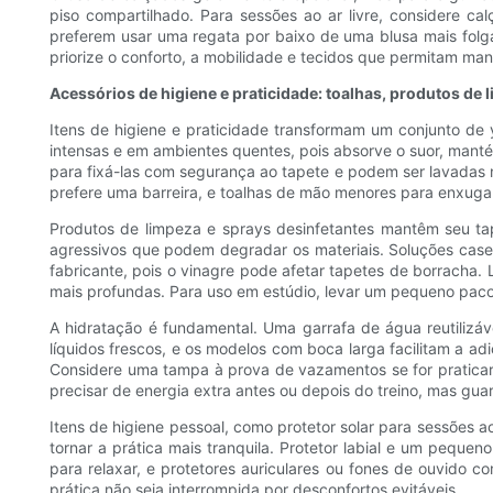
piso compartilhado. Para sessões ao ar livre, considere c
preferem usar uma regata por baixo de uma blusa mais folga
priorize o conforto, a mobilidade e tecidos que permitam man
Acessórios de higiene e praticidade: toalhas, produtos de 
Itens de higiene e praticidade transformam um conjunto de 
intensas e em ambientes quentes, pois absorve o suor, manté
para fixá-las com segurança ao tapete e podem ser lavadas 
prefere uma barreira, e toalhas de mão menores para enxugar 
Produtos de limpeza e sprays desinfetantes mantêm seu ta
agressivos que podem degradar os materiais. Soluções cas
fabricante, pois o vinagre pode afetar tapetes de borracha.
mais profundas. Para uso em estúdio, levar um pequeno pacot
A hidratação é fundamental. Uma garrafa de água reutilizáv
líquidos frescos, e os modelos com boca larga facilitam a adi
Considere uma tampa à prova de vazamentos se for pratica
precisar de energia extra antes ou depois do treino, mas guar
Itens de higiene pessoal, como protetor solar para sessões a
tornar a prática mais tranquila. Protetor labial e um pequ
para relaxar, e protetores auriculares ou fones de ouvido 
prática não seja interrompida por desconfortos evitáveis.