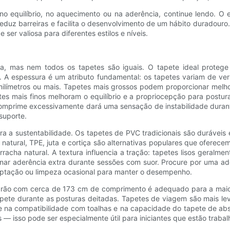
 no equilíbrio, no aquecimento ou na aderência, continue lendo. 
eduz barreiras e facilita o desenvolvimento de um hábito duradouro.
er valiosa para diferentes estilos e níveis.
 mas nem todos os tapetes são iguais. O tapete ideal protege su
. A espessura é um atributo fundamental: os tapetes variam de vers
ilímetros ou mais. Tapetes mais grossos podem proporcionar melhor 
etes mais finos melhoram o equilíbrio e a propriocepção para postu
 comprime excessivamente dará uma sensação de instabilidade dura
suporte.
a sustentabilidade. Os tapetes de PVC tradicionais são duráveis ​​
atural, TPE, juta e cortiça são alternativas populares que ofere
racha natural. A textura influencia a tração: tapetes lisos geralm
onar aderência extra durante sessões com suor. Procure por uma a
tação ou limpeza ocasional para manter o desempenho.
rão com cerca de 173 cm de comprimento é adequado para a maiori
ete durante as posturas deitadas. Tapetes de viagem são mais lev
e na compatibilidade com toalhas e na capacidade do tapete de ab
 — isso pode ser especialmente útil para iniciantes que estão traba