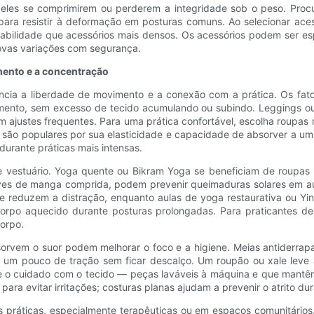
 eles se comprimirem ou perderem a integridade sob o peso. Proc
ra resistir à deformação em posturas comuns. Ao selecionar acessó
bilidade que acessórios mais densos. Os acessórios podem ser esp
ovas variações com segurança.
mento e a concentração
encia a liberdade de movimento e a conexão com a prática. Os fato
mento, sem excesso de tecido acumulando ou subindo. Leggings ou 
tam ajustes frequentes. Para uma prática confortável, escolha roup
no são populares por sua elasticidade e capacidade de absorver a u
urante práticas mais intensas.
de vestuário. Yoga quente ou Bikram Yoga se beneficiam de roupas 
eves de manga comprida, podem prevenir queimaduras solares em au
 reduzem a distração, enquanto aulas de yoga restaurativa ou Yi
orpo aquecido durante posturas prolongadas. Para praticantes de 
orpo.
bsorvem o suor podem melhorar o foco e a higiene. Meias antiderra
um pouco de tração sem ficar descalço. Um roupão ou xale leve a
re o cuidado com o tecido — peças laváveis ​​à máquina e que ma
 para evitar irritações; costuras planas ajudam a prevenir o atrito d
práticas, especialmente terapêuticas ou em espaços comunitários,