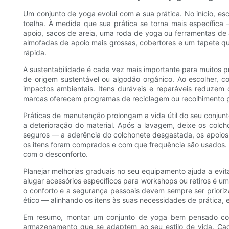
Um conjunto de yoga evolui com a sua prática. No início, esc
toalha. À medida que sua prática se torna mais específica
apoio, sacos de areia, uma roda de yoga ou ferramentas de a
almofadas de apoio mais grossas, cobertores e um tapete q
rápida.
A sustentabilidade é cada vez mais importante para muitos pro
de origem sustentável ou algodão orgânico. Ao escolher, c
impactos ambientais. Itens duráveis ​​e reparáveis ​​reduz
marcas oferecem programas de reciclagem ou recolhimento p
Práticas de manutenção prolongam a vida útil do seu conjunt
a deterioração do material. Após a lavagem, deixe os colch
seguros — a aderência do colchonete desgastada, os apoios
os itens foram comprados e com que frequência são usados. Se
com o desconforto.
Planejar melhorias graduais no seu equipamento ajuda a evit
alugar acessórios específicos para workshops ou retiros é 
o conforto e a segurança pessoais devem sempre ser prioriz
ético — alinhando os itens às suas necessidades de prática, es
Em resumo, montar um conjunto de yoga bem pensado come
armazenamento que se adaptem ao seu estilo de vida. Cad