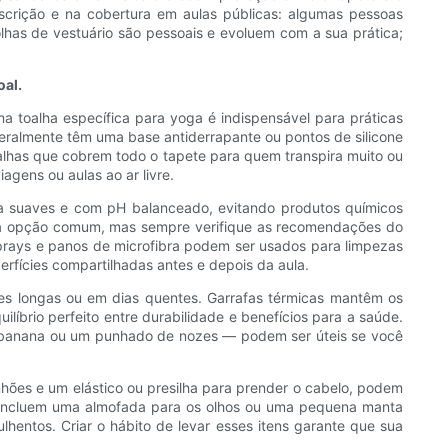
iscrição e na cobertura em aulas públicas: algumas pessoas
lhas de vestuário são pessoais e evoluem com a sua prática;
oal.
a toalha específica para yoga é indispensável para práticas
geralmente têm uma base antiderrapante ou pontos de silicone
alhas que cobrem todo o tapete para quem transpira muito ou
agens ou aulas ao ar livre.
za suaves e com pH balanceado, evitando produtos químicos
uma opção comum, mas sempre verifique as recomendações do
prays e panos de microfibra podem ser usados ​​para limpezas
rfícies compartilhadas antes e depois da aula.
sões longas ou em dias quentes. Garrafas térmicas mantêm os
ilíbrio perfeito entre durabilidade e benefícios para a saúde.
a banana ou um punhado de nozes — podem ser úteis se você
anhões e um elástico ou presilha para prender o cabelo, podem
bém incluem uma almofada para os olhos ou uma pequena manta
hentos. Criar o hábito de levar esses itens garante que sua