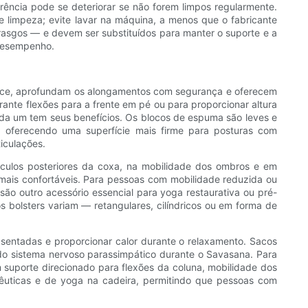
ência pode se deteriorar se não forem limpos regularmente.
 limpeza; evite lavar na máquina, a menos que o fabricante
asgos — e devem ser substituídos para manter o suporte e a
 desempenho.
cance, aprofundam os alongamentos com segurança e oferecem
rante flexões para a frente em pé ou para proporcionar altura
ada um tem seus benefícios. Os blocos de espuma são leves e
, oferecendo uma superfície mais firme para posturas com
iculações.
culos posteriores da coxa, na mobilidade dos ombros e em
 mais confortáveis. Para pessoas com mobilidade reduzida ou
são outro acessório essencial para yoga restaurativa ou pré-
s bolsters variam — retangulares, cilíndricos ou em forma de
sentadas e proporcionar calor durante o relaxamento. Sacos
do sistema nervoso parassimpático durante o Savasana. Para
suporte direcionado para flexões da coluna, mobilidade dos
êuticas e de yoga na cadeira, permitindo que pessoas com