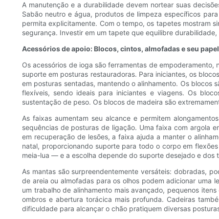
A manutenção e a durabilidade devem nortear suas decisões
Sabão neutro e água, produtos de limpeza específicos para
permita explicitamente. Com o tempo, os tapetes mostram s
segurança. Investir em um tapete que equilibre durabilidad
Acessórios de apoio: Blocos, cintos, almofadas e seu pape
Os acessórios de ioga são ferramentas de empoderamento, n
suporte em posturas restauradoras. Para iniciantes, os bloco
em posturas sentadas, mantendo o alinhamento. Os blocos sã
flexíveis, sendo ideais para iniciantes e viagens. Os b
sustentação de peso. Os blocos de madeira são extremamente 
As faixas aumentam seu alcance e permitem alongamentos 
sequências de posturas de ligação. Uma faixa com argola em
em recuperação de lesões, a faixa ajuda a manter o alinhame
natal, proporcionando suporte para todo o corpo em flexões 
meia-lua — e a escolha depende do suporte desejado e dos ti
As mantas são surpreendentemente versáteis: dobradas, pod
de areia ou almofadas para os olhos podem adicionar uma l
um trabalho de alinhamento mais avançado, pequenos itens 
ombros e abertura torácica mais profunda. Cadeiras tamb
dificuldade para alcançar o chão pratiquem diversas postur