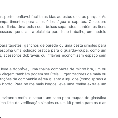
sporte confiável facilita as idas ao estúdio ou ao parque. As
mpartimentos para acessórios, água e sapatos. Considere
uso diário. Uma bolsa com bolsos separados mantém os itens
pessoas que usam a bicicleta para ir ao trabalho, um modelo
s para tapetes, ganchos de parede ou uma cesta simples para
a, escolha uma solução prática para o guarda-roupa, como um
acessórios dobráveis ​​ou infláveis ​​economizam espaço sem
e leve e dobrável, uma toalha compacta de microfibra, um ou
para viagem também podem ser úteis. Organizadores de mala ou
estrições da companhia aérea quanto a líquidos (como sprays e
bordo. Para retiros mais longos, leve uma toalha extra e um
 evitando mofo, e separe um saco para roupas de ginástica
ma lista de verificação simples ou um kit pronto para os dias
.