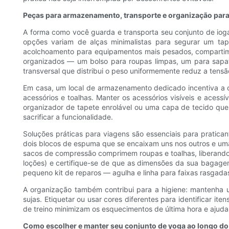
Peças para armazenamento, transporte e organização para
A forma como você guarda e transporta seu conjunto de ioga i
opções variam de alças minimalistas para segurar um ta
acolchoamento para equipamentos mais pesados, compartimen
organizados — um bolso para roupas limpas, um para sapatos
transversal que distribui o peso uniformemente reduz a tens
Em casa, um local de armazenamento dedicado incentiva a co
acessórios e toalhas. Manter os acessórios visíveis e aces
organizador de tapete enrolável ou uma capa de tecido que 
sacrificar a funcionalidade.
Soluções práticas para viagens são essenciais para pratica
dois blocos de espuma que se encaixam uns nos outros e uma 
sacos de compressão comprimem roupas e toalhas, liberando es
loções) e certifique-se de que as dimensões da sua bagagem
pequeno kit de reparos — agulha e linha para faixas rasgad
A organização também contribui para a higiene: mantenha 
sujas. Etiquetar ou usar cores diferentes para identificar i
de treino minimizam os esquecimentos de última hora e ajuda
Como escolher e manter seu conjunto de yoga ao longo do t