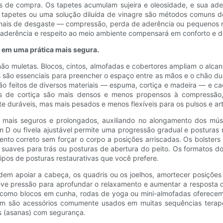
 de compra. Os tapetes acumulam sujeira e oleosidade, e sua ader
 tapetes ou uma solução diluída de vinagre são métodos comuns de
inais de desgaste — compressão, perda de aderência ou pequenos r
e, aderência e respeito ao meio ambiente compensará em conforto e
l em uma prática mais segura.
ão muletas. Blocos, cintos, almofadas e cobertores ampliam o al
s são essenciais para preencher o espaço entre as mãos e o chão du
o feitos de diversos materiais — espuma, cortiça e madeira — e c
locos de cortiça são mais densos e menos propensos à compressão
duráveis, mas mais pesados ​​e menos flexíveis para os pulsos e art
mais seguros e prolongados, auxiliando no alongamento dos mús
 D ou fivela ajustável permite uma progressão gradual e posturas
nto correto sem forçar o corpo a posições arriscadas. Os bolsters 
suaves para trás ou posturas de abertura do peito. Os formatos do
pos de posturas restaurativas que você prefere.
em apoiar a cabeça, os quadris ou os joelhos, amortecer posições 
eve pressão para aprofundar o relaxamento e aumentar a resposta 
como blocos em cunha, rodas de yoga ou mini-almofadas oferecem 
ém são acessórios comumente usados ​​em muitas sequências terap
as (asanas) com segurança.