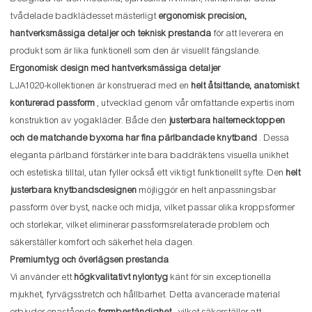
tvådelade badklädesset mästerligt
ergonomisk precision,
hantverksmässiga detaljer och teknisk prestanda
för att leverera en
produkt som är lika funktionell som den är visuellt fängslande.
Ergonomisk design med hantverksmässiga detaljer
LJA1020-kollektionen är konstruerad med en
helt åtsittande, anatomiskt
konturerad passform
, utvecklad genom vår omfattande expertis inom
konstruktion av yogakläder. Både den
justerbara halternecktoppen
och de matchande byxorna har fina pärlbandade knytband
. Dessa
eleganta pärlband förstärker inte bara baddräktens visuella unikhet
och estetiska tilltal, utan fyller också ett viktigt funktionellt syfte. Den
helt
justerbara knytbandsdesignen
möjliggör en helt anpassningsbar
passform över byst, nacke och midja, vilket passar olika kroppsformer
och storlekar, vilket eliminerar passformsrelaterade problem och
säkerställer komfort och säkerhet hela dagen.
Premiumtyg och överlägsen prestanda
Vi använder ett
högkvalitativt nylontyg
känt för sin exceptionella
mjukhet, fyrvägsstretch och hållbarhet. Detta avancerade material