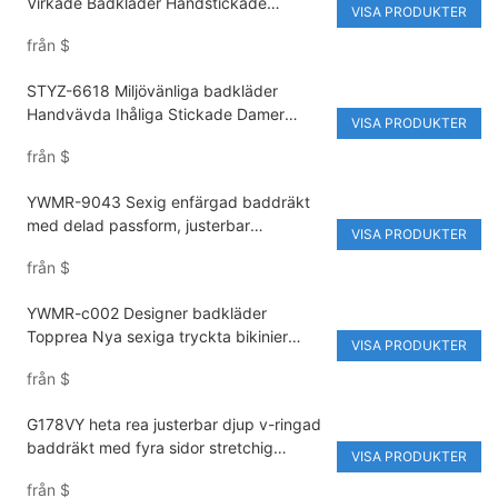
Virkade Badkläder Handstickade
VISA PRODUKTER
Dammode Delade Bikinidräkter i
från
$
Återvunnet Tyg
STYZ-6618 Miljövänliga badkläder
Handvävda Ihåliga Stickade Damer
VISA PRODUKTER
Sexiga Bikini Tvådelade Baddräktsset
från
$
Virkade Badkläder
YWMR-9043 Sexig enfärgad baddräkt
med delad passform, justerbar
VISA PRODUKTER
badkläder & Strandkläder, miljövänliga
från
$
badkläder, privat etikett, bikini
YWMR-c002 Designer badkläder
Topprea Nya sexiga tryckta bikinier
VISA PRODUKTER
Badkläder Dam Baddräkt&strandkläder
från
$
Private Label Bikini
G178VY heta rea justerbar djup v-ringad
baddräkt med fyra sidor stretchig
VISA PRODUKTER
dragsko ihålig dambaddräkt
från
$