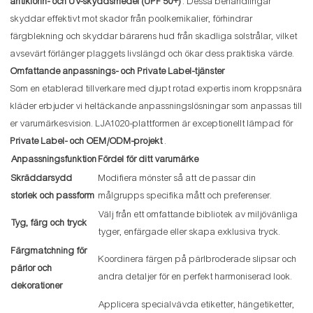
antiklorin- och UV-skyddsmedel (UPF 50+)
. Dessa behandlingar
skyddar effektivt mot skador från poolkemikalier, förhindrar
färgblekning och skyddar bärarens hud från skadliga solstrålar, vilket
avsevärt förlänger plaggets livslängd och ökar dess praktiska värde.
Omfattande anpassnings- och Private Label-tjänster
Som en etablerad tillverkare med djupt rotad expertis inom kroppsnära
kläder erbjuder vi heltäckande anpassningslösningar som anpassas till
er varumärkesvision. LJA1020-plattformen är exceptionellt lämpad för
Private Label- och OEM/ODM-projekt
.
Anpassningsfunktion
Fördel för ditt varumärke
Skräddarsydd
Modifiera mönster så att de passar din
storlek och passform
målgrupps specifika mått och preferenser.
Välj från ett omfattande bibliotek av miljövänliga
Tyg, färg och tryck
tyger, enfärgade eller skapa exklusiva tryck.
Färgmatchning för
Koordinera färgen på pärlbroderade slipsar och
pärlor och
andra detaljer för en perfekt harmoniserad look.
dekorationer
Applicera specialvävda etiketter, hängetiketter,