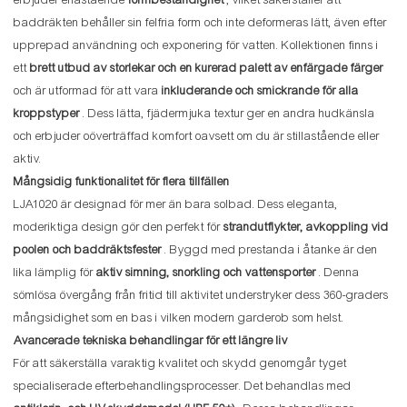
erbjuder enastående
formbeständighet
, vilket säkerställer att
baddräkten behåller sin felfria form och inte deformeras lätt, även efter
upprepad användning och exponering för vatten. Kollektionen finns i
ett
brett utbud av storlekar och en kurerad palett av enfärgade färger
och är utformad för att vara
inkluderande och smickrande för alla
kroppstyper
. Dess lätta, fjädermjuka textur ger en andra hudkänsla
och erbjuder oöverträffad komfort oavsett om du är stillastående eller
aktiv.
Mångsidig funktionalitet för flera tillfällen
LJA1020 är designad för mer än bara solbad. Dess eleganta,
moderiktiga design gör den perfekt för
strandutflykter, avkoppling vid
poolen och baddräktsfester
. Byggd med prestanda i åtanke är den
lika lämplig för
aktiv simning, snorkling och vattensporter
. Denna
sömlösa övergång från fritid till aktivitet understryker dess 360-graders
mångsidighet som en bas i vilken modern garderob som helst.
Avancerade tekniska behandlingar för ett längre liv
För att säkerställa varaktig kvalitet och skydd genomgår tyget
specialiserade efterbehandlingsprocesser. Det behandlas med