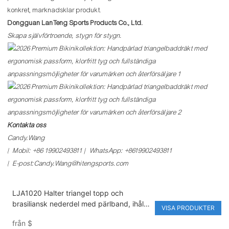
konkret, marknadsklar produkt.
Dongguan LanTeng Sports Products Co., Ltd.
Skapa självförtroende, stygn för stygn.
Kontakta oss
Candy.Wang
| Mobil: +86 19902493811 | WhatsApp: +8619902493811
| E-post:Candy.Wang@hitengsports.com
LJA1020 Halter triangel topp och
brasiliansk nederdel med pärlband, ihålig
VISA PRODUKTER
design och anpassningsbar midjelogotyp
från
$
för strandbikiniset