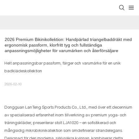
2026 Premium Bikinikollektion: Handpärlad triangelbaddräkt med 
ergonomisk passform, klorfritt tyg och fullständiga 
anpassningsmöjligheter för varumärken och återförsäljare
Helt anpassningsbar passform, färger och varumärke för en unik
badklädeskollektion
2026-02-10
Dongguan LanTeng Sports Products Co., Ltd., med över ett decennium
av specialiserad erfarenhet inom tillverkning av premium yoga- och
träningskläder, presenterar stolt LJA1020 – en sofistikerad och
mångsidig mikrobikinikollektion som omdefinierar strandelegans.
Designad för den moderna, självsäkra kvinnan, kombinerar detta