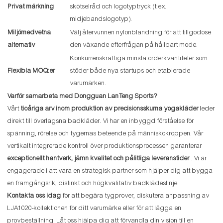
Privat märkning
skötselråd och logotyptryck (t.ex.
midjebandslogotyp).
Miljömedvetna
Välj återvunnen nylonblandning för att tillgodose
alternativ
den växande efterfrågan på hållbart mode.
Konkurrenskraftiga minsta orderkvantiteter som
Flexibla MOQ:er
stöder både nya startups och etablerade
varumärken.
Varför samarbeta med Dongguan LanTeng Sports?
Vårt
tioåriga arv inom produktion av precisionsskurna yogakläder
leder
direkt till överlägsna badkläder. Vi har en inbyggd förståelse för
spänning, rörelse och tygernas beteende på människokroppen. Vår
vertikalt integrerade kontroll över produktionsprocessen garanterar
exceptionellt hantverk, jämn kvalitet och pålitliga leveranstider
. Vi är
engagerade i att vara en strategisk partner som hjälper dig att bygga
en framgångsrik, distinkt och högkvalitativ badklädeslinje.
Kontakta oss idag
för att begära tygprover, diskutera anpassning av
LJA1020-kollektionen för ditt varumärke eller för att lägga en
provbeställning. Låt oss hjälpa dig att förvandla din vision till en