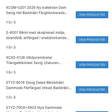
XCGM-0201 2026 Ny kollektion Dam
Sexig Hel Baddräkt Färgblockerade
VISA PRODUKTER
Bikinimodell Utskärningar & Statement
från
$
Metalldekorationer Strandkläder
S-8001 Bikini med skulpterad midja,
strandblå, enfärgad i snabbtorkande
VISA PRODUKTER
nylon/spandex
från
$
XCXS-0128 Viltdjursmönster
Triangelbikiniset Sexig Utskuren
VISA PRODUKTER
Baddräkt för Damer Moderiktig Design
från
$
STYZ-9018 Sexig Delad Bikinidräkt
Dammode Flerfärgad Virkad Baddräkt
VISA PRODUKTER
Strandkläder Miljövänliga Badkläder
från
$
STYZ-7004+3903 Nya Dammode