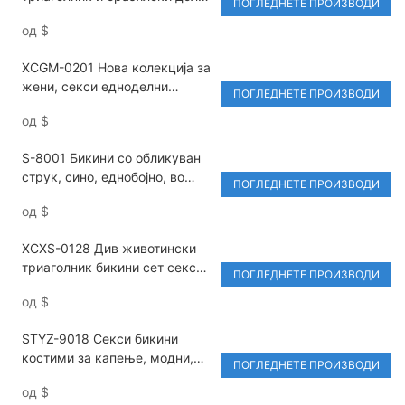
ПОГЛЕДНЕТЕ ПРОИЗВОДИ
дел со монистра, дизајн со
од
$
шупливи отвори и
прилагодливо лого на
XCGM-0201 Нова колекција за
половината за сет бикини за
жени, секси едноделни
плажен костум за капење
ПОГЛЕДНЕТЕ ПРОИЗВОДИ
костими за капење во бикини
од
$
со блокади на бои, исечоци и
впечатлив метален украс,
S-8001 Бикини со обликуван
облека за плажа
струк, сино, еднобојно, во
ПОГЛЕДНЕТЕ ПРОИЗВОДИ
брзосушечки најлон/еластан
од
$
XCXS-0128 Див животински
триаголник бикини сет секси
ПОГЛЕДНЕТЕ ПРОИЗВОДИ
исечен костим за капење за
од
$
жени Моден напреден дизајн
STYZ-9018 Секси бикини
костими за капење, модни,
ПОГЛЕДНЕТЕ ПРОИЗВОДИ
повеќебојни, плетени,
од
$
покривачки, плажни костими