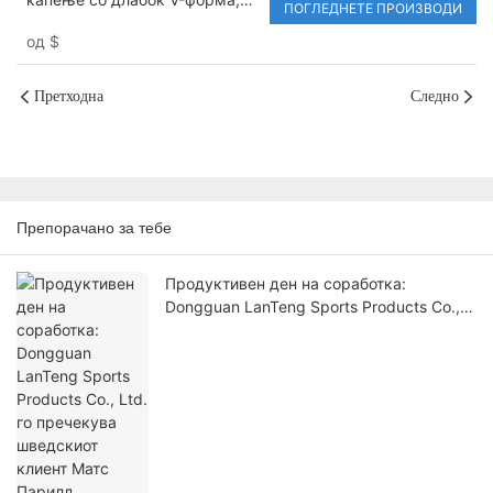
етикета
ПОГЛЕДНЕТЕ ПРОИЗВОДИ
прилагодлив, едностран, со
од
$
врвки за извлекување и
еластични врвки од четири
страни, на жешка
Претходна
Следно
распродажба
Препорачано за тебе
Продуктивен ден на соработка:
Dongguan LanTeng Sports Products Co.,
Ltd. го пречекува шведскиот клиент
Матс Парилд