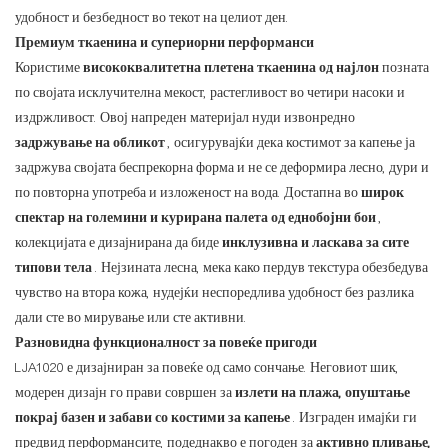
удобност и безбедност во текот на целиот ден.
Премиум ткаенина и супериорни перформанси
Користиме
висококвалитетна плетена ткаенина од најлон
позната
по својата исклучителна мекост, растегливост во четири насоки и
издржливост. Овој напреден материјал нуди извонредно
задржување на обликот
, осигурувајќи дека костимот за капење ја
задржува својата беспрекорна форма и не се деформира лесно, дури и
по повторна употреба и изложеност на вода. Достапна во
широк
спектар на големини и курирана палета од еднобојни бои
,
колекцијата е дизајнирана да биде
инклузивна и ласкава за сите
типови тела
. Нејзината лесна, мека како пердув текстура обезбедува
чувство на втора кожа, нудејќи неспоредлива удобност без разлика
дали сте во мирување или сте активни.
Разновидна функционалност за повеќе пригоди
LJA1020 е дизајниран за повеќе од само сончање. Неговиот шик,
модерен дизајн го прави совршен за
излети на плажа, опуштање
покрај базен и забави со костими за капење
. Изграден имајќи ги
предвид перформансите, подеднакво е погоден за
активно пливање,