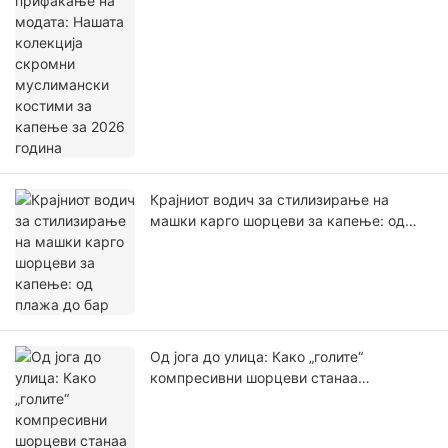
муслимански костими за капење за
2026 година
Крајниот водич за стилизирање на
машки карго шорцеви за капење: од
плажа до бар
Од јога до улица: Како „голите“
компресивни шорцеви станаа
задолжителен дел од секојдневното
носење