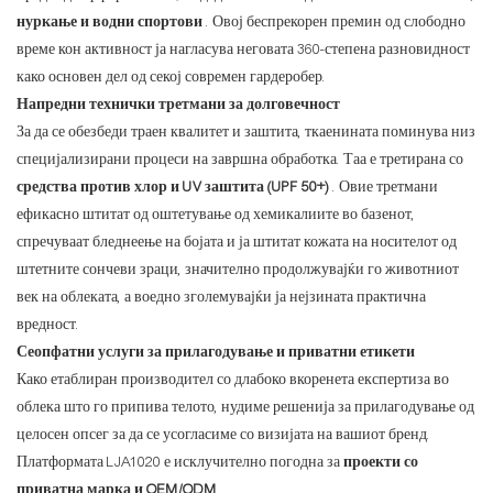
нуркање и водни спортови
. Овој беспрекорен премин од слободно
време кон активност ја нагласува неговата 360-степена разновидност
како основен дел од секој современ гардеробер.
Напредни технички третмани за долговечност
За да се обезбеди траен квалитет и заштита, ткаенината поминува низ
специјализирани процеси на завршна обработка. Таа е третирана со
средства против хлор и UV заштита (UPF 50+)
. Овие третмани
ефикасно штитат од оштетување од хемикалиите во базенот,
спречуваат бледнеење на бојата и ја штитат кожата на носителот од
штетните сончеви зраци, значително продолжувајќи го животниот
век на облеката, а воедно зголемувајќи ја нејзината практична
вредност.
Сеопфатни услуги за прилагодување и приватни етикети
Како етаблиран производител со длабоко вкоренета експертиза во
облека што го припива телото, нудиме решенија за прилагодување од
целосен опсег за да се усогласиме со визијата на вашиот бренд.
Платформата LJA1020 е исклучително погодна за
проекти со
приватна марка и OEM/ODM
.