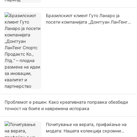
Бразилскиот клиент Гуто Ланаро ја
посети компанијата „Донггуан ЛанТенг
Спортс Продактс Ко., Лтд.“ – плодна
размена на идеи за иновации, квалитет
и партнерство
Проблемот е решен: Како креативната поправка обезбеди
точност на боите и навремена испорака
Почитување на верата, прифаќање на
модата: Нашата колекција скромни