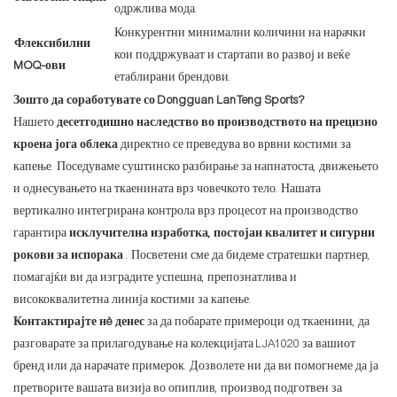
одржлива мода.
Конкурентни минимални количини на нарачки
Флексибилни
кои поддржуваат и стартапи во развој и веќе
MOQ-ови
етаблирани брендови.
Зошто да соработувате со Dongguan LanTeng Sports?
Нашето
десетгодишно наследство во производството на прецизно
кроена јога облека
директно се преведува во врвни костими за
капење. Поседуваме суштинско разбирање за напнатоста, движењето
и однесувањето на ткаенината врз човечкото тело. Нашата
вертикално интегрирана контрола врз процесот на производство
гарантира
исклучителна изработка, постојан квалитет и сигурни
рокови за испорака
. Посветени сме да бидеме стратешки партнер,
помагајќи ви да изградите успешна, препознатлива и
висококвалитетна линија костими за капење.
Контактирајте нè денес
за да побарате примероци од ткаенини, да
разговарате за прилагодување на колекцијата LJA1020 за вашиот
бренд или да нарачате примерок. Дозволете ни да ви помогнеме да ја
претворите вашата визија во опиплив, производ подготвен за