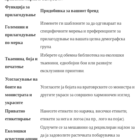
Функција за
Придобивка за вашиот бренд
прилагодување
Изменете ги шаблоните за да одговараат на
Големини и
специфичните мерења и преференциите за
прилагодување
прилагодување на вашата целна демографска
по мерка
група.
Изберете од обемна библиотека на еколошки
Ткаенина, боја и
ткаенини, еднобојни бои или развијте
печатење
ексклузивни принтови.
Усогласување на
боите на
Усогласете ја бојата на вратоврските со монистра и
монистрата и
другите украси за совршено хармоничен изглед.
украсите
Приватно
Нанесете етикети по нарачка, висечки етикети,
етикетирање
етикети за нега и логоа (на пр., лого на појас).
Одлучете се за мешавини од рециклиран најлон за
Еколошки
да ја задоволите растечката побарувачка за
освестени опции