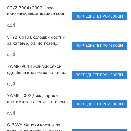
за капење, еколошки,
STYZ-7004+3903 Ново
пријателски
пристигнување Женски модни
ПОГЛЕДНЕТЕ ПРОИЗВОДИ
костими за капење со
од
$
плетење Женски рачно
плетен моден дводелен
STYZ-6618 Еколошки костим
костум за капење од
за капење, рачно ткаен,
рециклирана ткаенина
ПОГЛЕДНЕТЕ ПРОИЗВОДИ
шуплив плетен женски секси
од
$
бикини сет од два дела,
плетени костуми за капење
YWMR-9043 Женски секси
еднобоен костим за капење
ПОГЛЕДНЕТЕ ПРОИЗВОДИ
со поделена големина,
од
$
прилагодлив дизајн & Плажни
костими за капење Еколошки
YWMR-c002 Дизајнерски
бикини со приватна етикета
костими за капење на големо
ПОГЛЕДНЕТЕ ПРОИЗВОДИ
на распродажба Нов секси
од
$
печатен женски костим за
капење во бикини&костими за
G178VY Женски костим за
плажа бикини со приватна
капење со длабок V-форма,