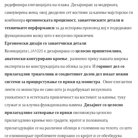
редефинира елеганцијата на плажа. Дизајниран за модерната,
самоуверена жена, овој дводелен сет костими за капење мајсторски ги
комбинира
ергономската прецизност, занаетчиските детали и
техничките перформанси
за да испорача производ кој е подеднакво
функционален колку што е визуелно привлечен.
Ергономски дизајн со занаетчиски детали
Колекцијата LJA1020 е дизајнирана со
целосно припитомливо,
анатомски контурирано кроење
, развиено преку нашата широка
експертиза во конструкцијата на облека за јога. И
горниот дел со
прилагодлив триаголник и соодветниот долен дел имаат нежни
системи за прицврстување со врвки од монистра
. Овие елегантни
ленти со монистра не само што ја подобруваат визуелната
уникатност и естетската привлечност на костимот за капење, туку
служат и за клучна функционална намена.
Дизајнот со целосно
прилагодливо затворање со врвки
овозможува целосно
прилагодливо кроење низ градите, вратот и половината,
прилагодувајќи се на различни облици и големини на телото, со што
се елиминираат проблемите поврзани со кројот и се обезбедува