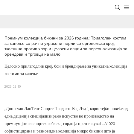
Премиум колекција бикини за 2026 година: Триаголен костим 
за капење со рачно украсени перли со ергономски крој, 
ткаенина против хлор и целосни опции за персонализација за 
брендови и трговци на мало
Целосно прилагодлив крој, бои и брендирање за уникатна колекција
костими за капење
2026-02-10
„Донггуан ЛанТенг Спортс Продактс Ко., Лтд.“, користејќи повеќе од
една деценија специјализирано искуство во производство на
премиум јога и спортска облека, гордо ја претставува LJA1020 -
софистицирана и разновидна колекција микро бикини што ја