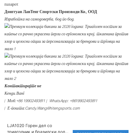
пазарот.
Донггуан ЛанТенг Спортски Производи Ко., ООД
Изработка на самодоверба, бод по бод.
Контактирајте не
Кенди.Ванг
| Моб:+86 19902493811 | WhatsApp: +8619902493811
| Е-пошта:Candy.Wang@hitengsports.com
LJA1020 Горен дел со
триаголник и бразилски долен