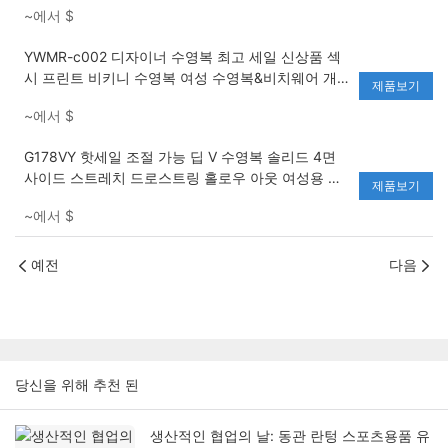
~에서
$
YWMR-c002 디자이너 수영복 최고 세일 신상품 섹
시 프린트 비키니 수영복 여성 수영복&비치웨어 개
제품보기
인 상표 비키니
~에서
$
G178VY 핫세일 조절 가능 딥 V 수영복 솔리드 4면
사이드 스트레치 드로스트링 홀로우 아웃 여성용 수
제품보기
영복
~에서
$
예전
다음
당신을 위해 추천 된
생산적인 협업의 날: 동관 란텅 스포츠용품 유