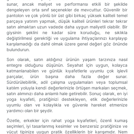
sunar, ancak maliyet ve performansı etkili bir şekilde
dengeleyen orta sınıf seçenekler de mevcuttur. Güvenilir bir
pantolon ve çok yönlü bir üst gibi birkaç yüksek kaliteli temel
parçaya yatırım yapmak, düşük kaliteli ürünleri tekrar tekrar
satın almaktan uzun vadede daha uygun maliyetli olabilir. Bir
giysinin şeklini ne kadar süre koruduğu, ne sıklıkla
değiştirilmesi gerektiği ve uygulama ihtiyaçlarınızı karşılayıp
karşılamadığı da dahil olmak üzere genel değeri göz önünde
bulundurun.
Son olarak, satın aldığınız ürünün yaşam tarzınıza nasıl
entegre olduğunu düşünün. Seyahat için uygun, kolayca
katmanlanabilen ve günlük kıyafetlerle uyumlu çok işlevli
parçalar, ürün başına daha fazla değer sunar.
Sürdürülebilirlik, adil çalışma uygulamaları veya toplumsal
katılım yoluyla kendi değerlerinizle örtüşen markaları seçmek,
satın alımınızı daha anlamlı hale getirebilir. Sonuç olarak, en iyi
yoga kıyafeti, pratiğinizi destekleyen, etik değerlerinizle
uyumlu olan ve kolaylıkla ve güvenle hareket etmenize
yardımcı olan bir şeydir.
Özetle, erkekler için rahat yoga kıyafetleri, özenli kumaş
seçimleri, iyi tasarlanmış kesimler ve benzersiz pratiğinize ve
vücut tipinize uygun pratik özelliklerin bir karışımıdır. Nem