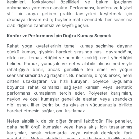
kesimleri, fonksiyonel özellikleri ve bakım ipuçlarını
anlamanıza yardımcı olacaktır. Performansı, konforu ve kişisel
stili bir araya getiren pratik tavsiyeleri keşfetmek için
okumaya devam edin; böylece mat üzerindeki her seansınız
olabildiğince zahmetsiz ve keyifli geçsin.
Konfor ve Performans İçin Doğru Kumaşı Seçmek
Rahat yoga kıyafetlerinin temeli kumaş seçimine dayanır
çünkü kumaş, giysinin hareket sırasında nasıl davrandığını,
cilde nasıl temas ettiğini ve nem ile sıcaklığı nasıl yönettiğini
belirler. Pamuk, yumuşak ve nefes alabilir olması nedeniyle
rahatlığıyla bilinir, ancak genellikle teri emer ve yoğun
seanslar sırasında ağırlaşabilir. Bu nedenle, birçok erkek, nemi
ciltten uzaklaştıran ve hızlı kuruyan, böylece uygulama
boyunca rahat kalmanızı sağlayan karışım veya sentetik
performans kumaşlarını tercih eder. Polyester karışımları,
naylon ve özel kumaşlar genellikle elastan veya spandeks
gibi esnek lifler içerir; bu da giysilerin vücudunuzla birlikte
hareket etmesini sağlar, onu kısıtlamaz.
Nefes alabilirlik de bir diğer önemli faktördür. File paneller,
daha hafif örgü kumaşlar veya hava akışı için tasarlanmış
karışımlar, sıcak ortamlarda veya ısıtmalı derslerde fark
yaratabilir. Nefes alabilirlik, nemi uzaklaştırma özellikleriyle