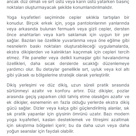
ancak düz olmalı ve sırt üstü veya karın üstü yatarken basınç
noktaları oluşturmayacak şekilde konumlandırılmalıdır.
Yoga kıyafetleri seçiminde cepler sıklıkla tartışılan bir
konudur. Birçok erkek için, yoga pantolonlarının yanlarında
veya arkasında bulunan fermuarlı veya gizli cepler, dersten
önce anahtarları veya kartı saklamak için uygun bir yer
sağlar. Bazıları ise özellikle yuvarlanma veya öne eğilme gibi
nesnelerin baskı noktaları oluşturabileceği uygulamalarda,
ekstra dikişlerden ve kalınlıktan kaçınmak için cepleri tercih
etmez. File paneller veya delikli kumaşlar gibi havalandırma
özellikleri, daha sıcak derslerde sıcaklığı düzenlemeye
yardımcı olur. Bu detaylar genellikle sırt, uyluk veya kol altı
gibi yüksek ısı bölgelerine stratejik olarak yerleştirilir.
Dikiş yerleşimi ve düz dikiş, uzun süreli pratik sırasında
sürtünmeyi azaltır ve konforu artırır. Düz dikişler, pozlar
arasında geçiş yaparken cildi tahriş etme olasılığını azaltır ve
ek dikişler, esnemenin en fazla olduğu yerlerde ekstra dikiş
gücü sağlar. Dizler veya kalça gibi güçlendirilmiş alanlar, sık
sık pratik yapanlar için giysinin ömrünü uzatır. Bazı modern
yoga kıyafetleri, kasları desteklemek ve titreşimi azaltmak
için sıkıştırma bölgeleri içerir; bu da daha uzun veya daha
yoğun seanslar için faydalı olabilir.