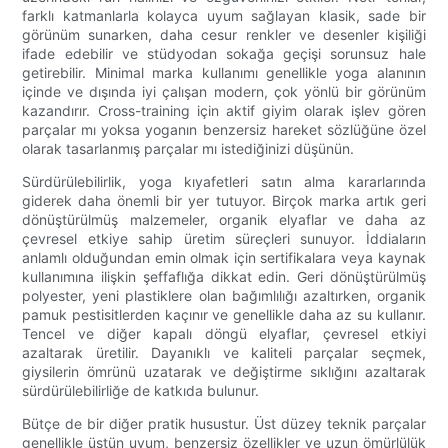
farklı katmanlarla kolayca uyum sağlayan klasik, sade bir
görünüm sunarken, daha cesur renkler ve desenler kişiliği
ifade edebilir ve stüdyodan sokağa geçişi sorunsuz hale
getirebilir. Minimal marka kullanımı genellikle yoga alanının
içinde ve dışında iyi çalışan modern, çok yönlü bir görünüm
kazandırır. Cross-training için aktif giyim olarak işlev gören
parçalar mı yoksa yoganın benzersiz hareket sözlüğüne özel
olarak tasarlanmış parçalar mı istediğinizi düşünün.
Sürdürülebilirlik, yoga kıyafetleri satın alma kararlarında
giderek daha önemli bir yer tutuyor. Birçok marka artık geri
dönüştürülmüş malzemeler, organik elyaflar ve daha az
çevresel etkiye sahip üretim süreçleri sunuyor. İddiaların
anlamlı olduğundan emin olmak için sertifikalara veya kaynak
kullanımına ilişkin şeffaflığa dikkat edin. Geri dönüştürülmüş
polyester, yeni plastiklere olan bağımlılığı azaltırken, organik
pamuk pestisitlerden kaçınır ve genellikle daha az su kullanır.
Tencel ve diğer kapalı döngü elyaflar, çevresel etkiyi
azaltarak üretilir. Dayanıklı ve kaliteli parçalar seçmek,
giysilerin ömrünü uzatarak ve değiştirme sıklığını azaltarak
sürdürülebilirliğe de katkıda bulunur.
Bütçe de bir diğer pratik husustur. Üst düzey teknik parçalar
genellikle üstün uyum, benzersiz özellikler ve uzun ömürlülük