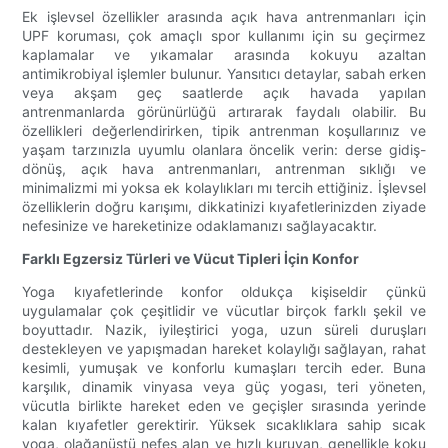
Ek işlevsel özellikler arasında açık hava antrenmanları için
UPF koruması, çok amaçlı spor kullanımı için su geçirmez
kaplamalar ve yıkamalar arasında kokuyu azaltan
antimikrobiyal işlemler bulunur. Yansıtıcı detaylar, sabah erken
veya akşam geç saatlerde açık havada yapılan
antrenmanlarda görünürlüğü artırarak faydalı olabilir. Bu
özellikleri değerlendirirken, tipik antrenman koşullarınız ve
yaşam tarzınızla uyumlu olanlara öncelik verin: derse gidiş-
dönüş, açık hava antrenmanları, antrenman sıklığı ve
minimalizmi mi yoksa ek kolaylıkları mı tercih ettiğiniz. İşlevsel
özelliklerin doğru karışımı, dikkatinizi kıyafetlerinizden ziyade
nefesinize ve hareketinize odaklamanızı sağlayacaktır.
Farklı Egzersiz Türleri ve Vücut Tipleri İçin Konfor
Yoga kıyafetlerinde konfor oldukça kişiseldir çünkü
uygulamalar çok çeşitlidir ve vücutlar birçok farklı şekil ve
boyuttadır. Nazik, iyileştirici yoga, uzun süreli duruşları
destekleyen ve yapışmadan hareket kolaylığı sağlayan, rahat
kesimli, yumuşak ve konforlu kumaşları tercih eder. Buna
karşılık, dinamik vinyasa veya güç yogası, teri yöneten,
vücutla birlikte hareket eden ve geçişler sırasında yerinde
kalan kıyafetler gerektirir. Yüksek sıcaklıklara sahip sıcak
yoga, olağanüstü nefes alan ve hızlı kuruyan, genellikle koku