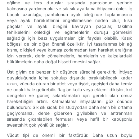
eğilme ve ters duruşlar sırasında pantolonun yerinde
kalmasına yardımcı olur ve sık sık ayarlama ihtiyacını önler. İç
bacak uzunluğu, pantolonun ayak bileğinde toplanmasına
veya ayak hareketlerini engellemesine neden olur; kısa
paçalar ve ayak bileğini kavrayan paçalar, takılma
tehlikelerini önlediği ve eğitmenlerin duruşu görmesini
sağladığı için bazı uygulamalar için faydalı olabilir. Kasık
bölgesi de bir diğer önemli özelliktir. İyi tasarlanmış bir ağ
kısmı, dikişleri veya kumaşı zorlamadan tam hareket aralığına
izin vererek, derin çömelmelerin, hamlelerin ve kalçalardaki
bükülmelerin daha doğal hissettirmesini sağlar.
Üst giyim de benzer bir düşünce sürecini gerektirir. İhtiyaç
duyulduğunda içine sokulup dışarıda bırakılabilecek kadar
uzun, vücuda oturan bir atlet veya tişört, geçişleri daha temiz
ve odaklı hale getirebilir. Raglan kollu veya eklemli dikişler, kol
dengeleri ve güneş selamlamaları için gerekli olan omuz
hareketliliğini artırır. Katmanlama ihtiyaçlarını göz önünde
bulundurun: Sık sık sıcak bir stüdyodan daha serin bir ortama
geçiyorsanız, derse giderken giyilebilen ve antrenman
sırasında çıkarılabilen fermuarlı veya hafif bir kapüşonlu
sweatshirt çok yönlülük sağlar.
Vücut tipi de önemli bir faktördür. Daha uzun boylu