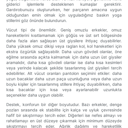
giderici işlemlerle desteklenen kumaşlar gerektirir.
Gardırobunuzu oluştururken, her parçanın amacına uygun
olduğundan emin olmak için uyguladığınız baskın yoga
stillerini göz önünde bulundurun.
Vücut tipi de önemlidir. Geniş omuzlu erkekler, omuz
hareketlerini kısıtlamamak için göğüs ve üst sırt bölgesinde
daha fazla alan sağlayan üst giysilere ihtiyaç duyabilirler.
Daha yüksek omuz dikişi veya raglan kol, kol hareketleri için
ekstra özgürlük sağlayabilir. Daha uzun gövdeli olanlar, öne
eğilme sırasında açıkta kalmamak için daha uzun üst giysiler
aramalıdır, daha kısa gövdeli olanlar ise daha kısa kesimleri
veya yerinde kalacak şekilde tasarlanmış üst giysileri tercih
edebilirler. Alt vücut oranları pantolon seçimini etkiler: daha
uzun bacaklar daha uzun paça uzunluğuna veya daha uzun
boylu kişiler için tasarlanmış stillere ihtiyaç duyabilirken, daha
kısa bacaklar için kısa veya ayarlanabilir uzunlukta
seçenekler daha uygun olabilir.
Destek, konforun bir diğer boyutudur. Bazı erkekler, denge
pozları sırasında ek stabilite için kalça ve uyluk çevresinde
hafif bir sıkıştırmayı tercih eder. Diğerleri ise nefes almayı ve
rahatlamayı en üst düzeye çıkarmak için minimum düzeyde
sıkıştırmayı tercih eder. Ağırlık dağılımı ve hareketlilik