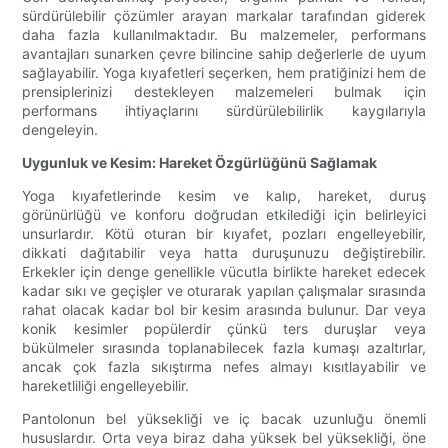
sürdürülebilir çözümler arayan markalar tarafından giderek
daha fazla kullanılmaktadır. Bu malzemeler, performans
avantajları sunarken çevre bilincine sahip değerlerle de uyum
sağlayabilir. Yoga kıyafetleri seçerken, hem pratiğinizi hem de
prensiplerinizi destekleyen malzemeleri bulmak için
performans ihtiyaçlarını sürdürülebilirlik kaygılarıyla
dengeleyin.
Uygunluk ve Kesim: Hareket Özgürlüğünü Sağlamak
Yoga kıyafetlerinde kesim ve kalıp, hareket, duruş
görünürlüğü ve konforu doğrudan etkilediği için belirleyici
unsurlardır. Kötü oturan bir kıyafet, pozları engelleyebilir,
dikkati dağıtabilir veya hatta duruşunuzu değiştirebilir.
Erkekler için denge genellikle vücutla birlikte hareket edecek
kadar sıkı ve geçişler ve oturarak yapılan çalışmalar sırasında
rahat olacak kadar bol bir kesim arasında bulunur. Dar veya
konik kesimler popülerdir çünkü ters duruşlar veya
bükülmeler sırasında toplanabilecek fazla kumaşı azaltırlar,
ancak çok fazla sıkıştırma nefes almayı kısıtlayabilir ve
hareketliliği engelleyebilir.
Pantolonun bel yüksekliği ve iç bacak uzunluğu önemli
hususlardır. Orta veya biraz daha yüksek bel yüksekliği, öne