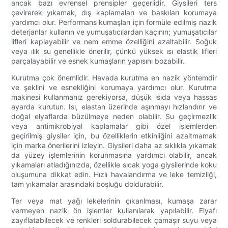
ancak bazı evrensel prensipler geçerlidir. Giysileri ters
çevirerek yıkamak, dış kaplamaları ve baskıları korumaya
yardımcı olur. Performans kumaşları için formüle edilmiş nazik
deterjanlar kullanın ve yumuşatıcılardan kaçının; yumuşatıcılar
lifleri kaplayabilir ve nem emme özelliğini azaltabilir. Soğuk
veya ılık su genellikle önerilir, çünkü yüksek ısı elastik lifleri
parçalayabilir ve esnek kumaşların yapısını bozabilir.
Kurutma çok önemlidir. Havada kurutma en nazik yöntemdir
ve şeklini ve esnekliğini korumaya yardımcı olur. Kurutma
makinesi kullanmanız gerekiyorsa, düşük ısıda veya hassas
ayarda kurutun. Isı, elastan üzerinde aşınmayı hızlandırır ve
doğal elyaflarda büzülmeye neden olabilir. Su geçirmezlik
veya antimikrobiyal kaplamalar gibi özel işlemlerden
geçirilmiş giysiler için, bu özelliklerin etkinliğini azaltmamak
için marka önerilerini izleyin. Giysileri daha az sıklıkla yıkamak
da yüzey işlemlerinin korunmasına yardımcı olabilir, ancak
yıkamaları atladığınızda, özellikle sıcak yoga giysilerinde koku
oluşumuna dikkat edin. Hızlı havalandırma ve leke temizliği,
tam yıkamalar arasındaki boşluğu doldurabilir.
Ter veya mat yağı lekelerinin çıkarılması, kumaşa zarar
vermeyen nazik ön işlemler kullanılarak yapılabilir. Elyafı
zayıflatabilecek ve renkleri soldurabilecek çamaşır suyu veya