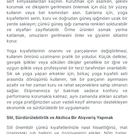
sert kimyasallardan kaçının. Kurutmak için asarken, şeklini
korumak ve dikişlerin gerilmesini önlemek için düz bir yüzey
kullanın veya bel kısmından asın. Saklama için, yoga
kıyafetlerini serin, kuru ve doğrudan güneş ışığından uzak bir
yerde saklayın; çünkü güneş ışığı zamanla renkleri soldurabilir
ve elyafları zayıflatabilir. Örme ürünleri asmak yerine
katlamak, omuzların gerilmesini önler ve giysinin silüetini
korur.
Yoga kıyafetlerinin onarımı ve parçalarının değiştirilmesi,
kullanım ömrünü uzatmanın pratik bir yoludur. Küçük delikler,
gevşek iplikler veya sökülen dikişler genellikle bir iğne ve
uygun iplikle veya profesyonel bir terzi tarafından onarılabilir.
Sık sık yoga yapan erkekler için, birkaç yoga kıyafeti seti
arasında dönüşümlü kullanım, tek bir parçanın aşınmasını
azaltır ve her zaman kuru ve rahat seçeneklere sahip olmanızı
sağlar. Ekipmanınıza iyi bakmak sadece konforu ve
performansı korumakla kalmaz, aynı zamanda atıkları azaltan
ve yoga pratiğinizden uzun vadeli keyif almanızı destekleyen
ekonomik ve sürdürülebilir bir uygulamadır.
Stil, Sürdürülebilirlik ve Akıllıca Bir Alışveriş Yapmak
Stil önemlidir çünkü kıyafetlerinizle nasıl hissettiğiniz, mat
üzerindeki ruh halinizi ve özgüveninizi etkiler. Nötr tonlar,