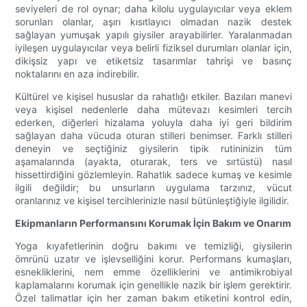
seviyeleri de rol oynar; daha kilolu uygulayıcılar veya eklem
sorunları olanlar, aşırı kısıtlayıcı olmadan nazik destek
sağlayan yumuşak yapılı giysiler arayabilirler. Yaralanmadan
iyileşen uygulayıcılar veya belirli fiziksel durumları olanlar için,
dikişsiz yapı ve etiketsiz tasarımlar tahrişi ve basınç
noktalarını en aza indirebilir.
Kültürel ve kişisel hususlar da rahatlığı etkiler. Bazıları manevi
veya kişisel nedenlerle daha mütevazı kesimleri tercih
ederken, diğerleri hizalama yoluyla daha iyi geri bildirim
sağlayan daha vücuda oturan stilleri benimser. Farklı stilleri
deneyin ve seçtiğiniz giysilerin tipik rutininizin tüm
aşamalarında (ayakta, oturarak, ters ve sırtüstü) nasıl
hissettirdiğini gözlemleyin. Rahatlık sadece kumaş ve kesimle
ilgili değildir; bu unsurların uygulama tarzınız, vücut
oranlarınız ve kişisel tercihlerinizle nasıl bütünleştiğiyle ilgilidir.
Ekipmanların Performansını Korumak İçin Bakım ve Onarım
Yoga kıyafetlerinin doğru bakımı ve temizliği, giysilerin
ömrünü uzatır ve işlevselliğini korur. Performans kumaşları,
esnekliklerini, nem emme özelliklerini ve antimikrobiyal
kaplamalarını korumak için genellikle nazik bir işlem gerektirir.
Özel talimatlar için her zaman bakım etiketini kontrol edin,