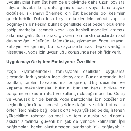
uygulayıcılar hem üst hem de alt giyimde daha uzun boylara
ihtiyaç duyabilirken, daha geniş omuzlar veya daha büyük
göğüsler, sıkışmayı önlemek için üst bedende bol kesimler
gerektirebilir. Daha kısa boylu erkekler için, vücut yapısını
boğmayan bir kesim bulmak genellikle özel beden ölçülerine
sahip markaları seçmek veya kısa kesimli modelleri aramak
anlamına gelir. Son olarak, giysilerinizin farklı duruşlarda nasıl
davrandığını düşünün. Mümkünse, giymeden önce uzanın,
katlayın ve gerinin; bu pozisyonlarda nasıl tepki verdiğini
hissetmek, yoga için uygunluğu konusunda net bir fikir verir.
Uygulamayı Geliştiren Fonksiyonel Özellikler
Yoga kıyafetlerindeki fonksiyonel özellikler, uygulama
sırasında fark yaratan ince detaylardır. Bunlar arasında bel
bantları, cepler, havalandırma bölgeleri, dikiş desenleri ve
kapama mekanizmaları bulunur; bunların hepsi birlikte bir
parçanın ne kadar rahat ve kullanışlı olacağını belirler. Geniş
ve yumuşak bir bel bandı, yoga pantolonları için popüler bir
seçimdir çünkü basıncı eşit şekilde dağıtır ve cilde batmasını
önler. Tercihinize bağlı olarak orta veya yüksek belde, istenen
yükseklikte rahatça oturmalı ve ters duruşlar ve dinamik
akışlar sırasında güvenli bir şekilde yerinde kalmalıdır. İpli
bağlamalar, hacim oluşturmadan ayarlanabilirlik sağlayabilir,