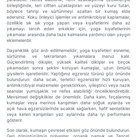
birleştiğinde, teri ciltten uzaklaştıran ve yüzeyi kuru tutan,
böylece tahrişi ve sürtünmeyi azaltan bir kumaş elde
edersiniz. Koku önleyici işlemler ve antimikrobiyal kaplamalar,
özellikle sık sık yoga yapan veya kıyafetlerini daha az
yıkamayı tercih eden erkekler için, yoga kıyafetlerinin
yıkamalar arasında daha taze kalmasına yardımcı olan yaygın
eklemelerdir.
Dayanıklılık göz ardı edilmemelidir; yoga kıyafetleri esneme,
sürtünme ve tekrarlanan yıkamalara maruz kalır.
Güçlendirilmiş dikişler, yüksek kaliteli dikişler ve birçok
yıkamadan sonra şeklini koruyan kumaşlar, uzun ömürlü
giysilerin işaretleridir. Yaptığınız egzersiz türünü göz önünde
bulundurun: daha sıcak, terletici egzersizler hızlı kuruyan,
antimikrobiyal malzemeler gerektirirken, iyileştirici veya nazik
seanslar yumuşaklık ve nefes alabilirliği önceliklendirebilir.
Mevsimsel değişiklikler de önemlidir. Daha kalın, fırçalanmış
kumaşlar veya merinos karışımları daha soğuk aylarda ve
açık hava egzersizlerinde sıcaklık sağlarken, hafif sentetikler
veya keten karışımları yaz aylarında daha iyi performans
gösterir.
Son olarak, kumaşın çevresel etkisini göz önünde bulundurun.
Geri dönüştürülmüş polyester, organik pamuk ve Tencel,