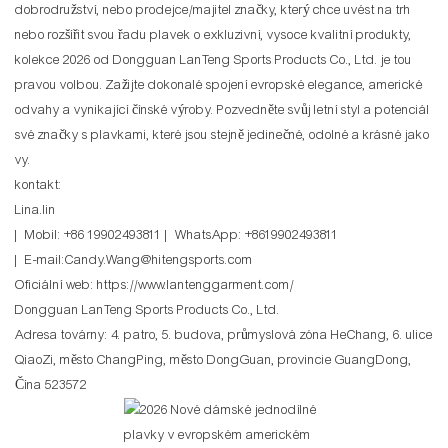
dobrodružství, nebo prodejce/majitel značky, který chce uvést na trh
nebo rozšířit svou řadu plavek o exkluzivní, vysoce kvalitní produkty,
kolekce 2026 od Dongguan LanTeng Sports Products Co., Ltd. je tou
pravou volbou. Zažijte dokonalé spojení evropské elegance, americké
odvahy a vynikající čínské výroby. Pozvedněte svůj letní styl a potenciál
své značky s plavkami, které jsou stejně jedinečné, odolné a krásné jako
vy.
kontakt:
Lina.lin
| Mobil: +86 19902493811 | WhatsApp: +8619902493811
| E-mail:Candy.Wang@hitengsports.com
Oficiální web:
https://www.lantenggarment.com/
Dongguan LanTeng Sports Products Co., Ltd.
Adresa továrny: 4. patro, 5. budova, průmyslová zóna HeChang, 6. ulice
QiaoZi, město ChangPing, město DongGuan, provincie GuangDong,
Čína 523572