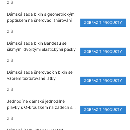
z
$
Dámská sada bikin s geometrickým
poptiskem na šněrovací šněrování
ZOBRAZIT PRODUKTY
z
$
Dámská sada bikin Bandeau se
šikmými dvojitými elastickými pásky
ZOBRAZIT PRODUKTY
z
$
Dámská sada šněrovacích bikin se
vzorem texturované látky
ZOBRAZIT PRODUKTY
z
$
Jednodílné dámské jednodílné
plavky s O-kroužkem na zádech s
ZOBRAZIT PRODUKTY
výstřihem do V s vysokým pasem
z
$