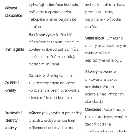
vytvářejí jedinečnou hodnotu,
mohou koupit identické
Věrnost
což vede k opakovaným
produkty i jinde;
zákazníků
nákupům a silné loajalitě ke
loajalita je k původní
značce.
značce.
Extrémně vysoká
: Rychlé
Velmi nízké
: Omezeno
přizpůsobení návrhů trendům,
dlouhými produktovými
Tržní agilita
zpětné vazbě od zákazníků a
cykly značky a
sezónním změnám s krátkými
nepružnými katalogy.
dodacími lhůtami.
Závislý
: Kvalita je
Zaručeno
: Spolupracujte s
diktována značkou;
Zajištění
10letým expertem na výrobu;
neexistuje žádná
kvality
konzistentní, prémiová kvalita,
kontrola nad výrobními
kterou máte pod kontrolou.
standardy.
Omezené
: Vaše firma je
Budování
Výkonný
: Vytvořte si jedinečný
pouze prodejce; nemáte
identity
příběh značky a silnou tržní
žádný podíl na
značky
přítomnost od prvního dne.
značkových produktech.