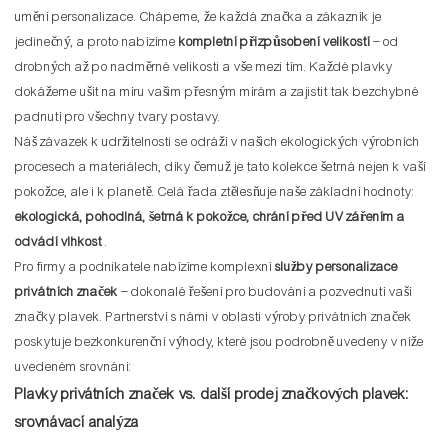
umění personalizace. Chápeme, že každá značka a zákazník je
jedinečný, a proto nabízíme
kompletní přizpůsobení velikostí
– od
drobných až po nadměrné velikosti a vše mezi tím. Každé plavky
dokážeme ušít na míru vašim přesným mírám a zajistit tak bezchybné
padnutí pro všechny tvary postavy.
Náš závazek k udržitelnosti se odráží v našich ekologických výrobních
procesech a materiálech, díky čemuž je tato kolekce šetrná nejen k vaší
pokožce, ale i k planetě. Celá řada ztělesňuje naše základní hodnoty:
ekologická, pohodlná, šetrná k pokožce, chrání před UV zářením a
odvádí vlhkost
.
Pro firmy a podnikatele nabízíme komplexní
služby personalizace
privátních značek
– dokonalé řešení pro budování a pozvednutí vaší
značky plavek. Partnerství s námi v oblasti výroby privátních značek
poskytuje bezkonkurenční výhody, které jsou podrobně uvedeny v níže
uvedeném srovnání:
Plavky privátních značek vs. další prodej značkových plavek:
srovnávací analýza