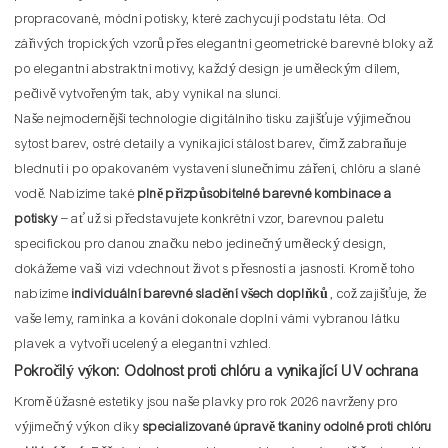
propracované, módní potisky, které zachycují podstatu léta. Od
zářivých tropických vzorů přes elegantní geometrické barevné bloky až
po elegantní abstraktní motivy, každý design je uměleckým dílem,
pečlivě vytvořeným tak, aby vynikal na slunci.
Naše nejmodernější technologie digitálního tisku zajišťuje výjimečnou
sytost barev, ostré detaily a vynikající stálost barev, čímž zabraňuje
blednutí i po opakovaném vystavení slunečnímu záření, chlóru a slané
vodě. Nabízíme také
plně přizpůsobitelné barevné kombinace a
potisky
– ať už si představujete konkrétní vzor, ​​barevnou paletu
specifickou pro danou značku nebo jedinečný umělecký design,
dokážeme vaši vizi vdechnout život s přesností a jasností. Kromě toho
nabízíme
individuální barevné sladění všech doplňků
, což zajišťuje, že
vaše lemy, ramínka a kování dokonale doplní vámi vybranou látku
plavek a vytvoří ucelený a elegantní vzhled.
Pokročilý výkon: Odolnost proti chlóru a vynikající UV ochrana
Kromě úžasné estetiky jsou naše plavky pro rok 2026 navrženy pro
výjimečný výkon díky
specializované úpravě tkaniny odolné proti chlóru