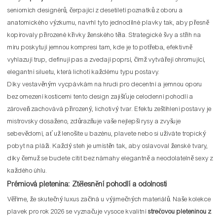
seniorních designérů, čerpající z desetiletí poznatků z oboru a
anatomického výzkumu, navrhl tyto jednodílné plavky tak, aby přesně
kopírovaly přirozené křivky ženského těla. Strategické švy a střih na
míru poskytují jemnou kompresi tam, kde je to potřeba, efektivně
vyhlazují trup, definují pas a zvedají poprsí, čímž vytvářejí ohromující,
elegantní siluetu, která lichotí každému typu postavy.
Díky vestavěným vycpávkám na hrudi pro decentní a jemnou oporu
bez omezení kosticemi tento design zajišťuje celodenní pohodlí a
zároveň zachovává přirozený, lichotivý tvar. Efektu zeštíhlení postavy je
mistrovsky dosaženo, zdůrazňuje vaše nejlepší rysy a zvyšuje
sebevědomí, ať už lenošíte u bazénu, plavete nebo si užíváte tropický
pobyt na pláži. Každý steh je umístěn tak, aby oslavoval ženské tvary,
díky čemuž se budete cítit bez námahy elegantně a neodolatelně sexy z
každého úhlu.
Prémiová pletenina: Ztělesnění pohodlí a odolnosti
Věříme, že skutečný luxus začíná u výjimečných materiálů. Naše kolekce
plavek pro rok 2026 se vyznačuje vysoce kvalitní
strečovou pleteninou z