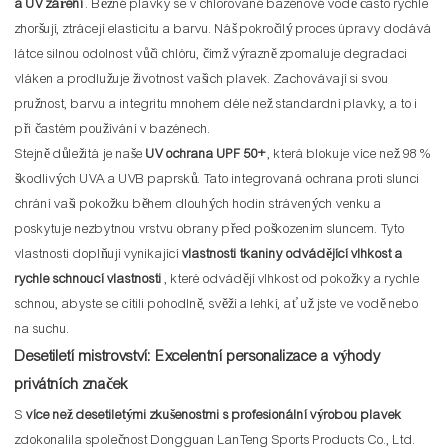
a UV záření
. Běžné plavky se v chlorované bazénové vodě často rychle
zhoršují, ztrácejí elasticitu a barvu. Náš pokročilý proces úpravy dodává
látce silnou odolnost vůči chlóru, čímž výrazně zpomaluje degradaci
vláken a prodlužuje životnost vašich plavek. Zachovávají si svou
pružnost, barvu a integritu mnohem déle než standardní plavky, a to i
při častém používání v bazénech.
Stejně důležitá je naše
UV ochrana UPF 50+
, která blokuje více než 98 %
škodlivých UVA a UVB paprsků. Tato integrovaná ochrana proti slunci
chrání vaši pokožku během dlouhých hodin strávených venku a
poskytuje nezbytnou vrstvu obrany před poškozením sluncem. Tyto
vlastnosti doplňují vynikající
vlastnosti tkaniny odvádějící vlhkost a
rychle schnoucí vlastnosti
, které odvádějí vlhkost od pokožky a rychle
schnou, abyste se cítili pohodlně, svěží a lehkí, ať už jste ve vodě nebo
na suchu.
Desetiletí mistrovství: Excelentní personalizace a výhody
privátních značek
S
více než desetiletými zkušenostmi s profesionální výrobou plavek
zdokonalila společnost Dongguan LanTeng Sports Products Co., Ltd.