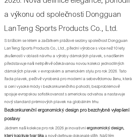
2026: Nová definice elegance, pohodlí
a výkonu od společnosti Dongguan
LanTeng Sports Products Co., Ltd.
S blížícím se létem a začátkem plážové sezóny společnost Dongguan
LanTeng Sports Products Co., Ltd., přední výrobce s více než 10 lety
zkušeností v oblasti návrhu a výroby dámských plavek, s nadšením
představuje naši netrpělivě očekávanou novou kolekci jednodílných
dámských plavek v evropském a americkém stylu pro rok 2026. Tato
řada plavek, pečlivě vyrobená pro moderní a sebevědomou ženu, která
si cení vysoké módy i bezkonkurenčního pohodlí, bezproblémově
spojuje evropskou sofistikovanost s americkou odvahou a nastavuje
nový standard prémiových plavek na globálním trhu.
Bezkonkurenční ergonomický design pro bezchybné vylepšení
postavy
Jádrem naší kolekce pro rok 2026 je inovativní
ergonomický design,
který kopíruje tvar těla
a nově definuje dokonalé střih. Náš tým