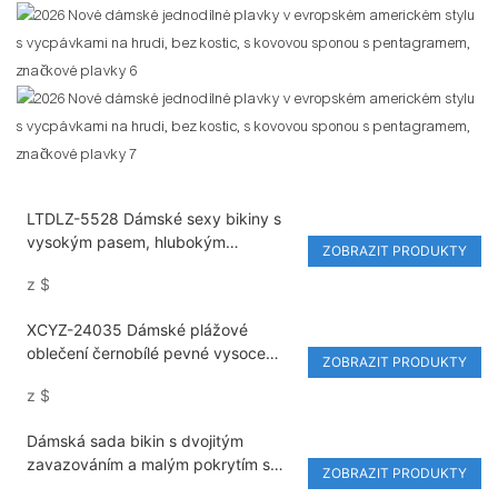
LTDLZ-5528 Dámské sexy bikiny s
vysokým pasem, hlubokým
ZOBRAZIT PRODUKTY
výstřihem do V a zapínáním na
z
$
nohavice – jednodílné modely
XCYZ-24035 Dámské plážové
oblečení černobílé pevné vysoce
ZOBRAZIT PRODUKTY
řezané pláže jednodílné plavky
z
$
Dámská sada bikin s dvojitým
zavazováním a malým pokrytím s
ZOBRAZIT PRODUKTY
geometrickým poptiskem