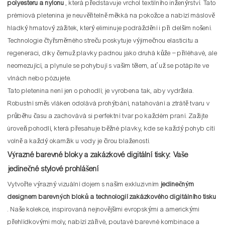
polyesteru a nylonu
, která představuje vrchol textilního inženýrství. Tato
prémiová pletenina je neuvěřitelně měkká na pokožce a nabízí máslově
hladký hmatový zážitek, který eliminuje podráždění i při delším nošení.
Technologie čtyřsměrného streču poskytuje výjimečnou elasticitu a
regeneraci, díky čemuž plavky padnou jako druhá kůže – přiléhavé, ale
neomezující, a plynule se pohybují s vaším tělem, ať už se potápíte ve
vlnách nebo pózujete.
Tato pletenina není jen o pohodlí; je vyrobena tak, aby vydržela.
Robustní směs vláken odolává prohýbání, natahování a ztrátě tvaru v
průběhu času a zachovává si perfektní tvar po každém praní. Zažijte
úroveň pohodlí, která přesahuje běžné plavky, kde se každý pohyb cítí
volně a každý okamžik u vody je čirou blažeností.
Výrazné barevné bloky a zakázkové digitální tisky: Vaše
jedinečné stylové prohlášení
Vytvořte výrazný vizuální dojem s naším exkluzivním
jedinečným
designem barevných bloků a technologií zakázkového digitálního tisku
. Naše kolekce, inspirovaná nejnovějšími evropskými a americkými
přehlídkovými moly, nabízí zářivé, poutavé barevné kombinace a