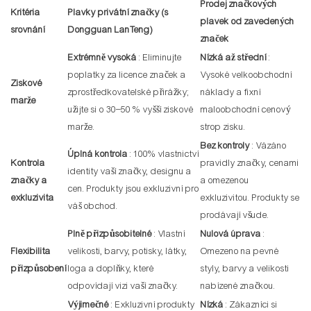
Prodej značkových
Kritéria
Plavky privátní značky (s
plavek od zavedených
srovnání
Dongguan LanTeng)
značek
Extrémně vysoká
: Eliminujte
Nízká až střední
:
poplatky za licence značek a
Vysoké velkoobchodní
Ziskové
zprostředkovatelské přirážky;
náklady a fixní
marže
užijte si o 30–50 % vyšší ziskové
maloobchodní cenový
marže.
strop zisku.
Bez kontroly
: Vázáno
Úplná kontrola
: 100% vlastnictví
Kontrola
pravidly značky, cenami
identity vaší značky, designu a
značky a
a omezenou
cen. Produkty jsou exkluzivní pro
exkluzivita
exkluzivitou. Produkty se
váš obchod.
prodávají všude.
Plně přizpůsobitelné
: Vlastní
Nulová úprava
:
Flexibilita
velikosti, barvy, potisky, látky,
Omezeno na pevné
přizpůsobení
loga a doplňky, které
styly, barvy a velikosti
odpovídají vizi vaší značky.
nabízené značkou.
Výjimečné
: Exkluzivní produkty
Nízká
: Zákazníci si