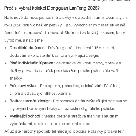
Proč si vybrat kolekci Dongguan LanTeng 2026?
Naše nové dámské jednodílné plavky v evropském americkém stylu z
roku 2026 jsou víc než jen plavky – jsou vyvrcholením desetiletí vášně,
řemeslného zpracování a inovací. Stojíme si za každým kusem, který
vyrobíme, a nabízíme:
Desetiletá zkušenost
: Důvěra globálních klientů již deset let,
dodáváme konzistentní kvalitu a vynikající design.
Plná individuální úprava
: Zakázkové velikosti, barvy, potisky a
služby privátních značek pro dosažení plného potenciálu vaší
značky.
Prémiový výkon
: Ekologická, pohodlná, odolná vůči UV záření,
chlóru a odvádějící vlhkost tkanina.
Bezkonkurenční design
: Ergonomický střih zvýrazňující postavu se
stylovými barevnými bloky a možnostmi digitálního potisku.
Vynikající pohodlí
: Měkká pletená strečová tkanina s hrudními
vycpávkami, bez kostic, pro celodenní pohodlí.
Ať už jste náročný spotřebitel hledající dokonalé plavky pro svá letní