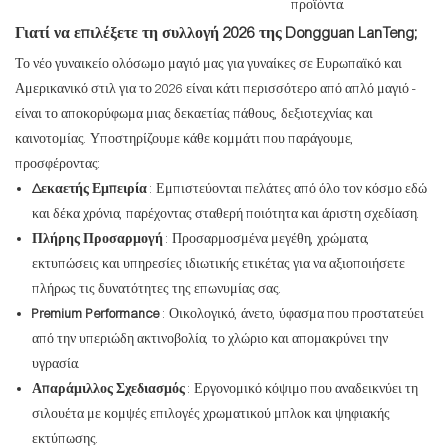
προϊόντα.
Γιατί να επιλέξετε τη συλλογή 2026 της Dongguan LanTeng;
Το νέο γυναικείο ολόσωμο μαγιό μας για γυναίκες σε Ευρωπαϊκό και
Αμερικανικό στιλ για το 2026 είναι κάτι περισσότερο από απλό μαγιό -
είναι το αποκορύφωμα μιας δεκαετίας πάθους, δεξιοτεχνίας και
καινοτομίας. Υποστηρίζουμε κάθε κομμάτι που παράγουμε,
προσφέροντας:
Δεκαετής Εμπειρία
: Εμπιστεύονται πελάτες από όλο τον κόσμο εδώ
και δέκα χρόνια, παρέχοντας σταθερή ποιότητα και άριστη σχεδίαση.
Πλήρης Προσαρμογή
: Προσαρμοσμένα μεγέθη, χρώματα,
εκτυπώσεις και υπηρεσίες ιδιωτικής ετικέτας για να αξιοποιήσετε
πλήρως τις δυνατότητες της επωνυμίας σας.
Premium Performance
: Οικολογικό, άνετο, ύφασμα που προστατεύει
από την υπεριώδη ακτινοβολία, το χλώριο και απομακρύνει την
υγρασία.
Απαράμιλλος Σχεδιασμός
: Εργονομικό κόψιμο που αναδεικνύει τη
σιλουέτα με κομψές επιλογές χρωματικού μπλοκ και ψηφιακής
εκτύπωσης.