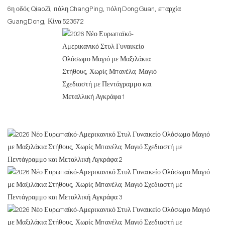
6η οδός QiaoZi, πόλη ChangPing, πόλη DongGuan, επαρχία
GuangDong, Κίνα 523572