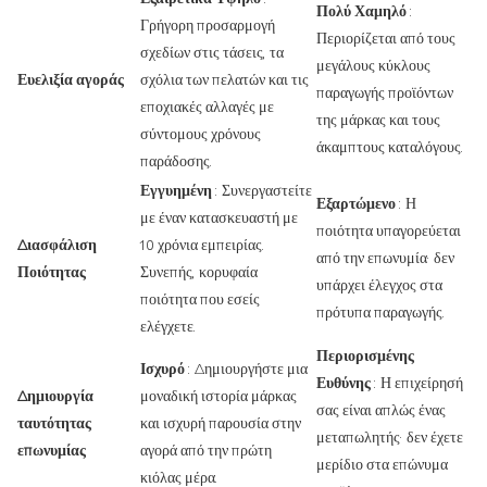
Πολύ Χαμηλό
:
Γρήγορη προσαρμογή
Περιορίζεται από τους
σχεδίων στις τάσεις, τα
μεγάλους κύκλους
Ευελιξία αγοράς
σχόλια των πελατών και τις
παραγωγής προϊόντων
εποχιακές αλλαγές με
της μάρκας και τους
σύντομους χρόνους
άκαμπτους καταλόγους.
παράδοσης.
Εγγυημένη
: Συνεργαστείτε
Εξαρτώμενο
: Η
με έναν κατασκευαστή με
ποιότητα υπαγορεύεται
Διασφάλιση
10 χρόνια εμπειρίας.
από την επωνυμία· δεν
Ποιότητας
Συνεπής, κορυφαία
υπάρχει έλεγχος στα
ποιότητα που εσείς
πρότυπα παραγωγής.
ελέγχετε.
Περιορισμένης
Ισχυρό
: Δημιουργήστε μια
Ευθύνης
: Η επιχείρησή
Δημιουργία
μοναδική ιστορία μάρκας
σας είναι απλώς ένας
ταυτότητας
και ισχυρή παρουσία στην
μεταπωλητής· δεν έχετε
επωνυμίας
αγορά από την πρώτη
μερίδιο στα επώνυμα
κιόλας μέρα.