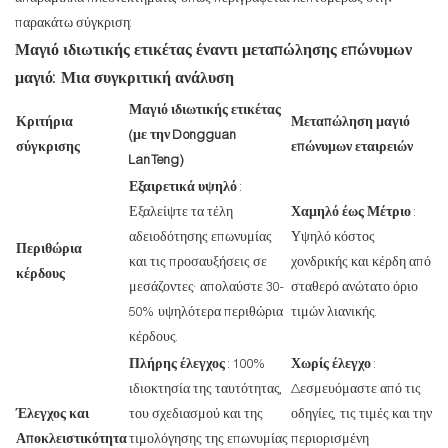
παρακάτω σύγκριση:
Μαγιό ιδιωτικής ετικέτας έναντι μεταπώλησης επώνυμων
μαγιό: Μια συγκριτική ανάλυση
Μαγιό ιδιωτικής ετικέτας
Κριτήρια
Μεταπώληση μαγιό
(με την Dongguan
σύγκρισης
επώνυμων εταιρειών
LanTeng)
Εξαιρετικά υψηλό
:
Εξαλείψτε τα τέλη
Χαμηλό έως Μέτριο
:
αδειοδότησης επωνυμίας
Υψηλό κόστος
Περιθώρια
και τις προσαυξήσεις σε
χονδρικής και κέρδη από
κέρδους
μεσάζοντες· απολαύστε 30-
σταθερό ανώτατο όριο
50% υψηλότερα περιθώρια
τιμών λιανικής.
κέρδους.
Πλήρης έλεγχος
: 100%
Χωρίς έλεγχο
:
ιδιοκτησία της ταυτότητας,
Δεσμευόμαστε από τις
Έλεγχος και
του σχεδιασμού και της
οδηγίες, τις τιμές και την
Αποκλειστικότητα
τιμολόγησης της επωνυμίας
περιορισμένη