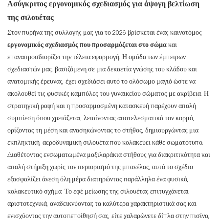
Ασύγκριτος εργονομικός σχεδιασμός για άψογη βελτίωση
της σιλουέτας
Στον πυρήνα της συλλογής μας για το 2026 βρίσκεται ένας καινοτόμος
εργονομικός σχεδιασμός που προσαρμόζεται στο σώμα
και
επαναπροσδιορίζει την τέλεια εφαρμογή. Η ομάδα των έμπειρων
σχεδιαστών μας, βασιζόμενη σε μια δεκαετία γνώσης του κλάδου και
ανατομικής έρευνας, έχει σχεδιάσει αυτό το ολόσωμο μαγιό ώστε να
ακολουθεί τις φυσικές καμπύλες του γυναικείου σώματος με ακρίβεια. Η
στρατηγική ραφή και η προσαρμοσμένη κατασκευή παρέχουν απαλή
συμπίεση όπου χρειάζεται, λειαίνοντας αποτελεσματικά τον κορμό,
ορίζοντας τη μέση και ανασηκώνοντας το στήθος, δημιουργώντας μια
εκπληκτική, αεροδυναμική σιλουέτα που κολακεύει κάθε σωματότυπο.
Διαθέτοντας ενσωματωμένα μαξιλαράκια στήθους για διακριτικότητα και
απαλή στήριξη χωρίς τον περιορισμό της μπανέλας, αυτό το σχέδιο
εξασφαλίζει άνεση όλη μέρα διατηρώντας παράλληλα ένα φυσικό,
κολακευτικό σχήμα. Το εφέ μείωσης της σιλουέτας επιτυγχάνεται
αριστοτεχνικά, αναδεικνύοντας τα καλύτερα χαρακτηριστικά σας και
ενισχύοντας την αυτοπεποίθησή σας, είτε χαλαρώνετε δίπλα στην πισίνα,