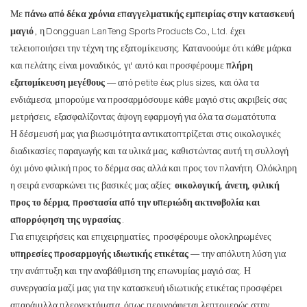
Με
πάνω από δέκα χρόνια επαγγελματικής εμπειρίας στην κατασκευή
μαγιό
, η Dongguan LanTeng Sports Products Co., Ltd. έχει
τελειοποιήσει την τέχνη της εξατομίκευσης. Κατανοούμε ότι κάθε μάρκα
και πελάτης είναι μοναδικός, γι' αυτό και προσφέρουμε
πλήρη
εξατομίκευση μεγέθους
— από petite έως plus sizes, και όλα τα
ενδιάμεσα, μπορούμε να προσαρμόσουμε κάθε μαγιό στις ακριβείς σας
μετρήσεις, εξασφαλίζοντας άψογη εφαρμογή για όλα τα σωματότυπα.
Η δέσμευσή μας για βιωσιμότητα αντικατοπτρίζεται στις οικολογικές
διαδικασίες παραγωγής και τα υλικά μας, καθιστώντας αυτή τη συλλογή
όχι μόνο φιλική προς το δέρμα σας αλλά και προς τον πλανήτη. Ολόκληρη
η σειρά ενσαρκώνει τις βασικές μας αξίες:
οικολογική, άνετη, φιλική
προς το δέρμα, προστασία από την υπεριώδη ακτινοβολία και
απορρόφηση της υγρασίας
.
Για επιχειρήσεις και επιχειρηματίες, προσφέρουμε ολοκληρωμένες
υπηρεσίες προσαρμογής ιδιωτικής ετικέτας
— την απόλυτη λύση για
την ανάπτυξη και την αναβάθμιση της επωνυμίας μαγιό σας. Η
συνεργασία μαζί μας για την κατασκευή ιδιωτικής ετικέτας προσφέρει
απαράμιλλα πλεονεκτήματα, όπως περιγράφεται λεπτομερώς στην