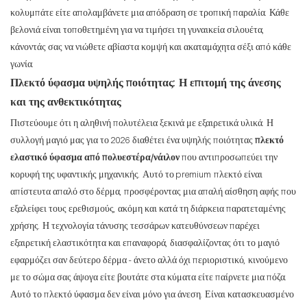
κολυμπάτε είτε απολαμβάνετε μια απόδραση σε τροπική παραλία. Κάθε
βελονιά είναι τοποθετημένη για να τιμήσει τη γυναικεία σιλουέτα,
κάνοντάς σας να νιώθετε αβίαστα κομψή και ακαταμάχητα σέξι από κάθε
γωνία.
Πλεκτό ύφασμα υψηλής ποιότητας: Η επιτομή της άνεσης
και της ανθεκτικότητας
Πιστεύουμε ότι η αληθινή πολυτέλεια ξεκινά με εξαιρετικά υλικά. Η
συλλογή μαγιό μας για το 2026 διαθέτει ένα υψηλής ποιότητας
πλεκτό
ελαστικό ύφασμα από πολυεστέρα/νάιλον
που αντιπροσωπεύει την
κορυφή της υφαντικής μηχανικής. Αυτό το premium πλεκτό είναι
απίστευτα απαλό στο δέρμα, προσφέροντας μια απαλή αίσθηση αφής που
εξαλείφει τους ερεθισμούς, ακόμη και κατά τη διάρκεια παρατεταμένης
χρήσης. Η τεχνολογία τάνυσης τεσσάρων κατευθύνσεων παρέχει
εξαιρετική ελαστικότητα και επαναφορά, διασφαλίζοντας ότι το μαγιό
εφαρμόζει σαν δεύτερο δέρμα - άνετο αλλά όχι περιοριστικό, κινούμενο
με το σώμα σας άψογα είτε βουτάτε στα κύματα είτε παίρνετε μια πόζα.
Αυτό το πλεκτό ύφασμα δεν είναι μόνο για άνεση. Είναι κατασκευασμένο