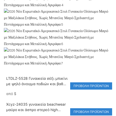
LTDLZ-5528 Γυναικεία σέξι μπικίνι
με ψηλό άνοιγμα ποδιών και βαθύ
ΠΡΟΒΟΛΉ ΠΡΟΪΌΝΤΩΝ
V λαιμόκοψη για γυναίκες - Στυλ
από
$
ενός τεμαχίου
Xcyz-24035 γυναικεία beachwear
μαύρο και άσπρο στερεό high
ΠΡΟΒΟΛΉ ΠΡΟΪΌΝΤΩΝ
κομμένο παραλία ένα κομμάτι