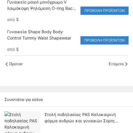
Γυναικείο μαγιό μονόχρωμο V
λαιμόκοψη Ψηλόμεση Ο-ring Back
ΠΡΟΒΟΛΉ ΠΡΟΪΌΝΤΩΝ
One Piece
από
$
Γυναικεία Shape Body Body
Control Tummy Waist Shapewear
ΠΡΟΒΟΛΉ ΠΡΟΪΌΝΤΩΝ
από
$
Προπαν
Επόμενο
Συνιστάται για εσένα
Στολή ποδηλασίας PAS Καλοκαιρινή
φόρμα ανδρών και γυναικών Σορτς
ποδηλασίας με κοντό μανίκι Σετ