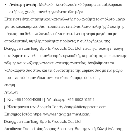
Ανώτερη άνεση
: Μαλακό πλεκτό ελαστικό ύφασμα με μαξιλαράκια
στήθους, χωρίς μπανέλα, για άνεση όλη μέρα.
Είτε είστε ένας απαιτητικός καταναλωτής που αναζητά το απόλυτο μαγιό
για τις καλοκαιρινές σας περιπέτειες είτε ένας λιανοπωλητής/ιδιοκτήτης
μάρκας που θέλει να λανσάρει ή να επεκτείνει τη σειρά μαγιό του με
αποκλειστικά, υψηλής ποιότητας προϊόντα, η συλλογή 2026 της
Dongguan LanTeng Sports Products Co., Ltd. είναι η απόλυτη επιλογή
σας. Ζήστε τον τέλειο συνδυασμό ευρωπαϊκής κομψότητας, αμερικανικής
τόλμης και κινεζικής κατασκευαστικής αριστείας. Αναβαθμίστε το
καλοκαιρινό σας στυλ και τις δυνατότητες της μάρκας σας με ένα μαγιό
που είναι τόσο μοναδικό, ανθεκτικό και όμορφο όσο εσείς.
επαφή:
Λίνα.λιν
| Κιν.:+86 19902493811 | Whatsapp: +8619902493811
| Ηλεκτρονικό ταχυδρομείο:Candy.Wang@hitengsports.com
Επίσημος Ιστός:
https://www.lantenggarment.com/
Dongguan LanTeng Sports Products Co., Ltd.
Διεύθυνση Factort: ​​4ος όροφος, 5ο κτίριο, Βιομηχανική Ζώνη HeChang,