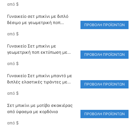
από
$
μαγιό
Γυναικείο σετ μπικίνι με διπλό
δέσιμο με γεωμετρική ποπ
ΠΡΟΒΟΛΉ ΠΡΟΪΌΝΤΩΝ
εκτύπωση
από
$
Γυναικείο Σετ μπικίνι με
γεωμετρική ποπ εκτύπωση με
ΠΡΟΒΟΛΉ ΠΡΟΪΌΝΤΩΝ
δαντέλα με δαντέλα
από
$
Γυναικείο Σετ μπικίνι μπαντό με
διπλές ελαστικές τιράντες με
ΠΡΟΒΟΛΉ ΠΡΟΪΌΝΤΩΝ
κλίση
από
$
Σετ μπικίνι με μοτίβο σκακιέρας
από ύφασμα με κορδόνια
ΠΡΟΒΟΛΉ ΠΡΟΪΌΝΤΩΝ
από
$