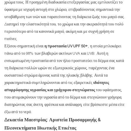
χρώμα τους. Η προηγμένη διαδικασία επεξεργασίας μας εμπλουτίζει το
ύφασμα με ισχυρή αντοχή στο χλώριο, επιβραδύνοντας σημαντικά την
υποβάθμιση των ινών και παρατείνοντας τη διάρκεια ζωής του μαγιό σας.
Διατηρεί την ελαστικότητά του, το χρώμα και την ακεραιότητά του πολύ
περισσότερο από τα κανονικά μαγιό, ακόμη και με συχνή χρήση σε
πισίνες.
Εξίσου σημαντική είναι
η προστασία UV UPF 50+
, η οποία μπλοκάρει
πάνω από το 98% των βλαβερών ακτίνων UVA και UVB. Αυτή η
ενσωματωμένη προστασία από τον ήλιο προστατεύει το δέρμα σας κατά
τη διάρκεια πολλών ωρών σε εξωτερικούς χώρους, παρέχοντας ένα
ουσιαστικό στρώμα άμυνας κατά της ηλιακής βλάβης. Αυτά τα
χαρακτηριστικά συμπληρώνονται από τις εξαιρετικές
ιδιότητες
απορρόφησης υγρασίας και γρήγορου στεγνώματος
του υφάσματος,
που απομακρύνουν την υγρασία από το δέρμα και στεγνώνουν γρήγορα,
διατηρώντας σας άνετη, φρέσκια και ανάλαφρη, είτε βρίσκεστε μέσα είτε
έξω από το νερό.
Δεκαετία Μαεστρίας: Αριστεία Προσαρμογής &
Πλεονεκτήματα Ιδιωτικής Ετικέτας