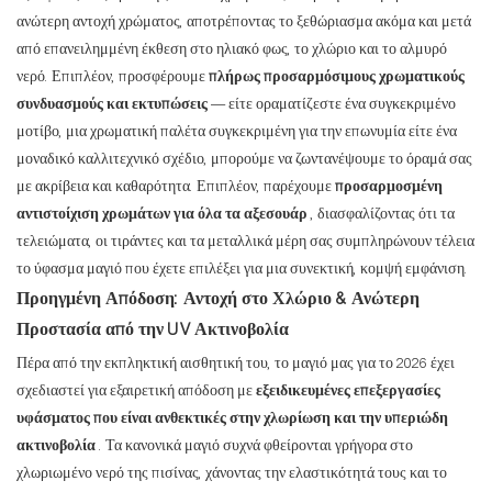
ανώτερη αντοχή χρώματος, αποτρέποντας το ξεθώριασμα ακόμα και μετά
από επανειλημμένη έκθεση στο ηλιακό φως, το χλώριο και το αλμυρό
νερό. Επιπλέον, προσφέρουμε
πλήρως προσαρμόσιμους χρωματικούς
συνδυασμούς και εκτυπώσεις
— είτε οραματίζεστε ένα συγκεκριμένο
μοτίβο, μια χρωματική παλέτα συγκεκριμένη για την επωνυμία είτε ένα
μοναδικό καλλιτεχνικό σχέδιο, μπορούμε να ζωντανέψουμε το όραμά σας
με ακρίβεια και καθαρότητα. Επιπλέον, παρέχουμε
προσαρμοσμένη
αντιστοίχιση χρωμάτων για όλα τα αξεσουάρ
, διασφαλίζοντας ότι τα
τελειώματα, οι τιράντες και τα μεταλλικά μέρη σας συμπληρώνουν τέλεια
το ύφασμα μαγιό που έχετε επιλέξει για μια συνεκτική, κομψή εμφάνιση.
Προηγμένη Απόδοση: Αντοχή στο Χλώριο & Ανώτερη
Προστασία από την UV Ακτινοβολία
Πέρα από την εκπληκτική αισθητική του, το μαγιό μας για το 2026 έχει
σχεδιαστεί για εξαιρετική απόδοση με
εξειδικευμένες επεξεργασίες
υφάσματος που είναι ανθεκτικές στην χλωρίωση και την υπεριώδη
ακτινοβολία
. Τα κανονικά μαγιό συχνά φθείρονται γρήγορα στο
χλωριωμένο νερό της πισίνας, χάνοντας την ελαστικότητά τους και το