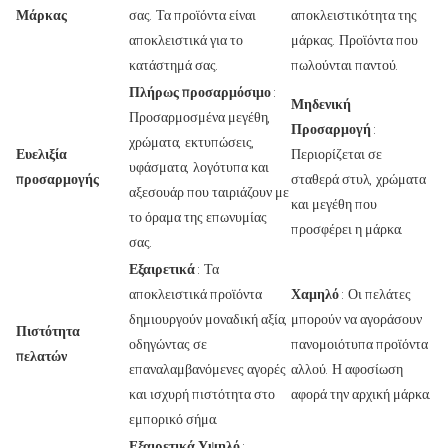
Μάρκας
σας. Τα προϊόντα είναι
αποκλειστικότητα της
αποκλειστικά για το
μάρκας. Προϊόντα που
κατάστημά σας.
πωλούνται παντού.
Πλήρως προσαρμόσιμο
:
Μηδενική
Προσαρμοσμένα μεγέθη,
Προσαρμογή
:
χρώματα, εκτυπώσεις,
Ευελιξία
Περιορίζεται σε
υφάσματα, λογότυπα και
προσαρμογής
σταθερά στυλ, χρώματα
αξεσουάρ που ταιριάζουν με
και μεγέθη που
το όραμα της επωνυμίας
προσφέρει η μάρκα.
σας.
Εξαιρετικά
: Τα
αποκλειστικά προϊόντα
Χαμηλό
: Οι πελάτες
δημιουργούν μοναδική αξία,
μπορούν να αγοράσουν
Πιστότητα
οδηγώντας σε
πανομοιότυπα προϊόντα
πελατών
επαναλαμβανόμενες αγορές
αλλού. Η αφοσίωση
και ισχυρή πιστότητα στο
αφορά την αρχική μάρκα.
εμπορικό σήμα.
Εξαιρετικά Υψηλό
: