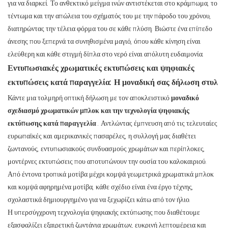
για να διαρκεί. Το ανθεκτικό μείγμα ινών αντιστέκεται στο κράμπωμα, το
τέντωμα και την απώλεια του σχήματός του με την πάροδο του χρόνου,
διατηρώντας την τέλεια φόρμα του σε κάθε πλύση. Βιώστε ένα επίπεδο
άνεσης που ξεπερνά τα συνηθισμένα μαγιό, όπου κάθε κίνηση είναι
ελεύθερη και κάθε στιγμή δίπλα στο νερό είναι απόλυτη ευδαιμονία.
Εντυπωσιακές χρωματικές εκτυπώσεις και ψηφιακές
εκτυπώσεις κατά παραγγελία: Η μοναδική σας δήλωση στυλ
Κάντε μια τολμηρή οπτική δήλωση με τον αποκλειστικό
μοναδικό
σχεδιασμό χρωματικών μπλοκ και την τεχνολογία ψηφιακής
εκτύπωσης κατά παραγγελία
. Αντλώντας έμπνευση από τις τελευταίες
ευρωπαϊκές και αμερικανικές πασαρέλες, η συλλογή μας διαθέτει
ζωντανούς, εντυπωσιακούς συνδυασμούς χρωμάτων και περίπλοκες,
μοντέρνες εκτυπώσεις που αποτυπώνουν την ουσία του καλοκαιριού.
Από έντονα τροπικά μοτίβα μέχρι κομψά γεωμετρικά χρωματικά μπλοκ
και κομψά αφηρημένα μοτίβα, κάθε σχέδιο είναι ένα έργο τέχνης,
σχολαστικά δημιουργημένο για να ξεχωρίζει κάτω από τον ήλιο.
Η υπερσύγχρονη τεχνολογία ψηφιακής εκτύπωσης που διαθέτουμε
εξασφαλίζει εξαιρετική ζωντάνια χρωμάτων, ευκρινή λεπτομέρεια και