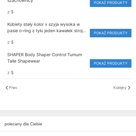
szachownicy
POKAŻ PRODUKTY
z
$
Kobiety stały kolor v szyja wysoka w
pasie o-ring z tyłu jeden kawałek stroje
POKAŻ PRODUKTY
kąpielowej
z
$
SHAPER Body Shaper Control Tumum
Talle Shapewear
POKAŻ PRODUKTY
z
$
Prev.
Kolejny
polecany dla Ciebie