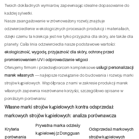
Twoich dokładnych wymiarów, zapewniając idealne dopasowanie do
każdej sylwetki.
Nasze zaangażowanie w zrównoważony rozwój znajduje
odzwierciedlenie w ekologicznych procesach produkcji i materiałach,
dzięki czemu ta kolekcja jest nie tylko przyjazna dla skóry, ale także dla
planety. Cała linia odzwierciedla nasze podstawowe wartości:
ekologiczność, wygodę, przyjazność dla skóry, ochronę przed
promieniowaniem UV i odprowadzanie wilgoci
.
Oferujemy firmom i przedsiębiorcom kompleksowe
usługi personalizacji
marek własnych
— najlepsze rozwiązanie do budowania i rozwoju marki
strojów kąpielowych. Współpraca z nami w zakresie produkcji marek
własnych zapewnia niezrównane korzyści, szczegółowo opisane w
poniższym porównaniu:
Własne marki strojów kąpielowych kontra odsprzedaż
markowych strojów kąpielowych: analiza porównawcza
Prywatna marka odzieży
Kryteria
Odsprzedaż markowych
kąpielowej (z Dongguan
porównania
strojów kąpielowych