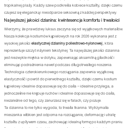
tropikalnej plaży. Każdy szew podkreśla kobiece kształty, dzięki czemu
czujesz się elegancką i nieodparcie seksowną z każdej perspektywy.
Najwyższej jakości dzianina: kwintesencja komfortu i trwałości
Wierzymy, że prawdziwy luksus zaczyna się od wyjątkowych materiałów.
Nasza kolekcja kostiumów kąpielowych na rok 2026 wykonana jest z
wysokiej jakości
elastycznej dzianiny poliestrowo-nylonowej
, która
reprezentuje szczyt inżynierii tekstylnej. Ta najwyższej jakości dzianina
jest niezwykle miękka w dotyku, zapewniając aksamitną gładkość i
eliminując podrażnienia nawet podczas długotrwałego noszenia.
Technologia czterokierunkowego rozciągania zapewnia wyjątkową
elastyczność i powrót do pierwotnego kształtu, dzięki czemu kostium
kąpielowy idealnie dopasowuje się do ciała – idealnie przylega, a
jednocześnie nie krępuje ruchów i idealnie dopasowuje się do ciała,
niezależnie od tego, czy zanurzasz się w falach, czy pozuje.
Ta dzianina to nie tylko wygoda; to trwała tkanina. Wytrzymała
mieszanka włókien jest odporna na rozciąganie, deformację i utratę
kształtu z upływem czasu, zachowując idealną formę po każdym praniu.