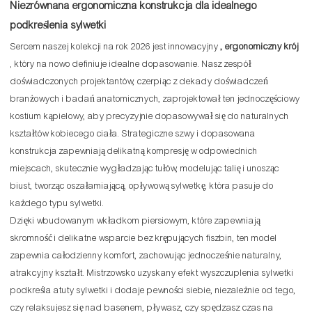
Niezrównana ergonomiczna konstrukcja dla idealnego
podkreślenia sylwetki
Sercem naszej kolekcji na rok 2026 jest innowacyjny
, ergonomiczny krój
, który na nowo definiuje idealne dopasowanie. Nasz zespół
doświadczonych projektantów, czerpiąc z dekady doświadczeń
branżowych i badań anatomicznych, zaprojektował ten jednoczęściowy
kostium kąpielowy, aby precyzyjnie dopasowywał się do naturalnych
kształtów kobiecego ciała. Strategiczne szwy i dopasowana
konstrukcja zapewniają delikatną kompresję w odpowiednich
miejscach, skutecznie wygładzając tułów, modelując talię i unosząc
biust, tworząc oszałamiającą, opływową sylwetkę, która pasuje do
każdego typu sylwetki.
Dzięki wbudowanym wkładkom piersiowym, które zapewniają
skromność i delikatne wsparcie bez krępujących fiszbin, ten model
zapewnia całodzienny komfort, zachowując jednocześnie naturalny,
atrakcyjny kształt. Mistrzowsko uzyskany efekt wyszczuplenia sylwetki
podkreśla atuty sylwetki i dodaje pewności siebie, niezależnie od tego,
czy relaksujesz się nad basenem, pływasz, czy spędzasz czas na