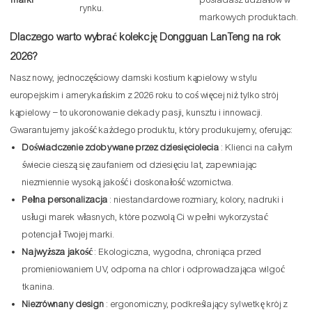
marki
posiadasz udziałów w
rynku.
markowych produktach.
Dlaczego warto wybrać kolekcję Dongguan LanTeng na rok
2026?
Nasz nowy, jednoczęściowy damski kostium kąpielowy w stylu
europejskim i amerykańskim z 2026 roku to coś więcej niż tylko strój
kąpielowy – to ukoronowanie dekady pasji, kunsztu i innowacji.
Gwarantujemy jakość każdego produktu, który produkujemy, oferując:
Doświadczenie zdobywane przez dziesięciolecia
: Klienci na całym
świecie cieszą się zaufaniem od dziesięciu lat, zapewniając
niezmiennie wysoką jakość i doskonałość wzornictwa.
Pełna personalizacja
: niestandardowe rozmiary, kolory, nadruki i
usługi marek własnych, które pozwolą Ci w pełni wykorzystać
potencjał Twojej marki.
Najwyższa jakość
: Ekologiczna, wygodna, chroniąca przed
promieniowaniem UV, odporna na chlor i odprowadzająca wilgoć
tkanina.
Niezrównany design
: ergonomiczny, podkreślający sylwetkę krój z