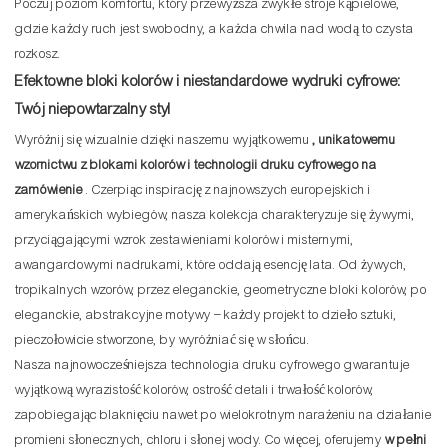
Poczuj poziom komfortu, który przewyższa zwykłe stroje kąpielowe,
gdzie każdy ruch jest swobodny, a każda chwila nad wodą to czysta
rozkosz.
Efektowne bloki kolorów i niestandardowe wydruki cyfrowe:
Twój niepowtarzalny styl
Wyróżnij się wizualnie dzięki naszemu wyjątkowemu
, unikatowemu
wzornictwu z blokami kolorów i technologii druku cyfrowego na
zamówienie
. Czerpiąc inspirację z najnowszych europejskich i
amerykańskich wybiegów, nasza kolekcja charakteryzuje się żywymi,
przyciągającymi wzrok zestawieniami kolorów i misternymi,
awangardowymi nadrukami, które oddają esencję lata. Od żywych,
tropikalnych wzorów, przez eleganckie, geometryczne bloki kolorów, po
eleganckie, abstrakcyjne motywy – każdy projekt to dzieło sztuki,
pieczołowicie stworzone, by wyróżniać się w słońcu.
Nasza najnowocześniejsza technologia druku cyfrowego gwarantuje
wyjątkową wyrazistość kolorów, ostrość detali i trwałość kolorów,
zapobiegając blaknięciu nawet po wielokrotnym narażeniu na działanie
promieni słonecznych, chloru i słonej wody. Co więcej, oferujemy
w pełni