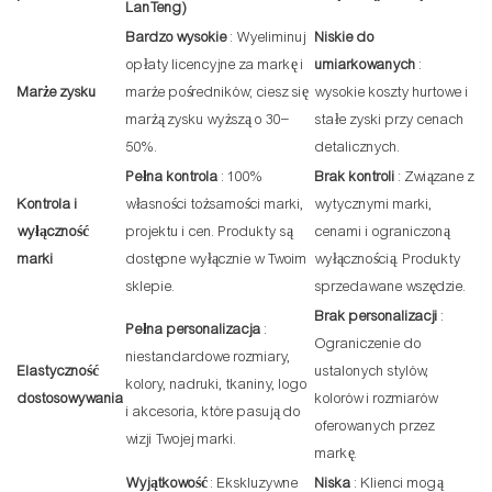
LanTeng)
Bardzo wysokie
: Wyeliminuj
Niskie do
opłaty licencyjne za markę i
umiarkowanych
:
Marże zysku
marże pośredników; ciesz się
wysokie koszty hurtowe i
marżą zysku wyższą o 30–
stałe zyski przy cenach
50%.
detalicznych.
Pełna kontrola
: 100%
Brak kontroli
: Związane z
Kontrola i
własności tożsamości marki,
wytycznymi marki,
wyłączność
projektu i cen. Produkty są
cenami i ograniczoną
marki
dostępne wyłącznie w Twoim
wyłącznością. Produkty
sklepie.
sprzedawane wszędzie.
Brak personalizacji
:
Pełna personalizacja
:
Ograniczenie do
niestandardowe rozmiary,
Elastyczność
ustalonych stylów,
kolory, nadruki, tkaniny, logo
dostosowywania
kolorów i rozmiarów
i akcesoria, które pasują do
oferowanych przez
wizji Twojej marki.
markę.
Wyjątkowość
: Ekskluzywne
Niska
: Klienci mogą