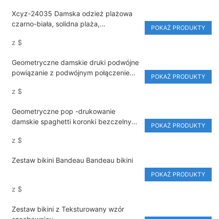
Xcyz-24035 Damska odzież plażowa
czarno-biała, solidna plaża,
POKAŻ PRODUKTY
jednoczęściowa stroje kąpielowe
z
$
Geometryczne damskie druki podwójne
powiązanie z podwójnym połączeniem
POKAŻ PRODUKTY
małego zestawu bikini
z
$
Geometryczne pop -drukowanie
damskie spaghetti koronki bezczelny
POKAŻ PRODUKTY
zestaw bikini
z
$
Zestaw bikini Bandeau Bandeau bikini
POKAŻ PRODUKTY
z
$
Zestaw bikini z Teksturowany wzór