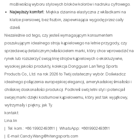
możliwością wyboru stylowych bloków kolorów i nadruku cyfrowego.
Najwyższy komfort
: Miękka dzianina elastyczna z wkładkami na
klatce piersiowej, bez fiszbin, zapewniająca wygodę przez cały
dzień.
Niezależnie od tego, czy jesteś wymagającym konsumentem
poszukującym idealnego stroju kąpielowego na letnie przygody, czy
sprzedawcą detalicznym/właścicielem marki, który chce wprowadzić na
rynek lub rozszerzyć swoją linię strojów kąpielowych o ekskluzywne,
wysokiej jakości produkty, kolekcja Dongguan LanTeng Sports
Products Co., Ltd. na rok 2026 to Twój ostateczny wybór. Doświadcz
idealnego połączenia europejskiej elegancji, amerykańskiej śmiałości i
chińskiej doskonałości produkcji. Podkreśl swój letni styl i potencjał
swojej marki dzięki kostiumowi kąpielowemu, który jest tak wyjątkowy,
wytrzymały i piękny, jak Ty.
kontakt:
Lina.lin
| Tel. kom.: +86 19902493811 | WhatsApp: +8619902493811
| E-mail:Candy.Wang@hitengsports.com