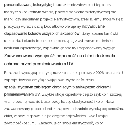
personalizowaną kolorystykę i nadruki
– niezależnie od tego, czy
marzysz o konkretnym wzorze, palecie barw charakterystycznej dla
marki, czy unikalnym projekcie artystycznym, zrealizujemy Twoją wizję z
precyzją i wyrazistością. Dodatkowo oferujemy
indywidualne
dopasowanie kolorów wszystkich akcesoriów
, dzięki czemu lamówki,
ramiączka i okucia idealnie komponują się z wybranym materiałem
kostiumu kąpielowego, zapewniając spójny i dopracowany wygląd.
Zaawansowana wydajność: odporność na chlor i doskonała
ochrona przed promieniowaniem UV
Poza zachwycającą estetyką, nasz kostium kąpielowy z 2026 roku został
zaprojektowany z myślą o wyjątkowej wydajności dzięki
specjalistycznym zabiegom chroniącym tkaninę przed chlorem i
promieniowaniem UV
. Zwykłe stroje kąpielowe często szybko niszczeją
w chlorowanej wodzie basenowej, tracąc elastyczność i kolor. Nasz
zaawansowany proces obróbki zapewnia tkaninie wysoką odporność na
chlor, znacznie spowalniając degradację włókien i wydłużając
żywotność kostiumu. Zachowuje on swoją elastyczność, kolor i