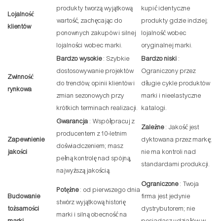
produkty tworzą wyjątkową
kupić identyczne
Lojalność
wartość, zachęcając do
produkty gdzie indziej;
klientów
ponownych zakupów i silnej
lojalność wobec
lojalności wobec marki.
oryginalnej marki.
Bardzo wysokie
: Szybkie
Bardzo niski
:
dostosowywanie projektów
Ograniczony przez
Zwinność
do trendów, opinii klientów i
długie cykle produktów
rynkowa
zmian sezonowych przy
marki i nieelastyczne
krótkich terminach realizacji.
katalogi.
Gwarancja
: Współpracuj z
Zależne
: Jakość jest
producentem z 10-letnim
Zapewnienie
dyktowana przez markę;
doświadczeniem; masz
jakości
nie ma kontroli nad
pełną kontrolę nad spójną,
standardami produkcji.
najwyższą jakością.
Ograniczone
: Twoja
Potężne
: od pierwszego dnia
Budowanie
firma jest jedynie
stwórz wyjątkową historię
tożsamości
dystrybutorem; nie
marki i silną obecność na