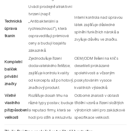
Uvádí prodejně atraktivní
tvrzení (např.
Interní kontrola nad úpravou
Technická
„Antibakteriální a
látek zajišťuje důsledné
úprava
rychleschnoucí“), která
splnění funkčních nároků a
tkanin
ospravedlňují prémiové
zvyšuje důvěru ve značku.
ceny a budují loajalitu
zákazníků.
Zjednodušuje řízení
OEM/ODM řešení na klíč s
Kompletní
dodavatelského řetězce;
desetiletí prokázané
balíček
zajišťuje kontrolu kvality
spolehlivosti a včasným
privátní
od konceptu až po hotový,
poskytováním vysoce
značky
značkový produkt.
kvalitních výsledků.
Včetně
Rozšiřuje dosah trhu na
Odborné znalosti v oblasti
vlastního
různé typy postav; buduje
třídění vzorů a řízení složitých
přizpůsobení
si reputaci firmy, která se
výrobních sérií pro zakázkové
velikosti
hodí pro střih a inkluzivitu.
specifikace velikostí.