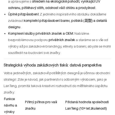
a upravujeme s
ohledem na ekologické pohodlí, vynikající UV
ochranu, přiléhavý střih, odolnost vůči chlóru a prodyšnost
.
Úplné přizpůsobení:
Z jediného inspirativního obrázku dokážeme
zvládnout
kompletní přizpůsobení barev, potisků (花型) a detailů
designu
.
Komplexní služby privátních značek a OEM:
Nabízíme
bezproblémovou podporu
privátních značek
a staráme se o vše od
výroby až po zakázkové brandingy, etikety a balení, abyste se mohli
soustředit na budování své značky.
Strategická výhoda zakázkových tisků: datová perspektiva
Volba jedinečných, zakázkově potištěných designů je účinnou obchodní
strategií. Zde je návod, jak partnerství s odborným výrobcem, jako je
LanTeng, promítá taková kreativní rozhodnutí do měřitelného úspěchu
značky:
Funkce
Přímý přínos pro vaši
Přidaná hodnota společnosti
návrhu a
značku
LanTeng (10+ let zkušeností)
výroby