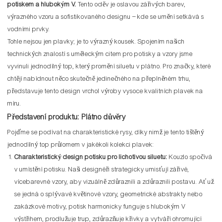
potiskem a hlubokým V.
Tento oděv je oslavou zářivých barev,
výrazného vzoru a sofistikovaného designu – kde se umění setkává s
vodními prvky.
Tohle nejsou jen plavky; je to výrazný kousek. Spojením našich
technických znalostí s uměleckým citem pro potisky a vzory jsme
vyvinuli jednodílný top, který promění siluetu v plátno. Pro značky, které
chtějí nabídnout něco skutečně jedinečného na přeplněném trhu,
představuje tento design vrchol výroby vysoce kvalitních plavek na
míru.
Představení produktu: Plátno důvěry
Pojďme se podívat na charakteristické rysy, díky nimž je tento tištěný
jednodílný top průlomem v jakékoli kolekci plavek:
Charakteristický design potisku pro lichotivou siluetu:
Kouzlo spočívá
v umístění potisku. Naši designéři strategicky umisťují zářivé,
vícebarevné vzory, aby vizuálně zdůraznili a zdůraznili postavu. Ať už
se jedná o splývavé květinové vzory, geometrické abstrakty nebo
zakázkové motivy, potisk harmonicky funguje s hlubokým V
výstřihem, prodlužuje trup, zdůrazňuje křivky a vytváří ohromující