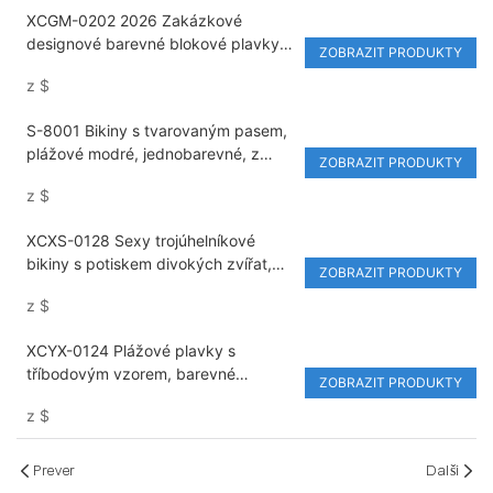
plážové oblečení
XCGM-0202 2026 Zakázkové
designové barevné blokové plavky s
ZOBRAZIT PRODUKTY
průsvitným zakrytím, sexy dámská
z
$
sada bikin
S-8001 Bikiny s tvarovaným pasem,
plážové modré, jednobarevné, z
ZOBRAZIT PRODUKTY
rychleschnoucího nylonu/spandexu
z
$
XCXS-0128 Sexy trojúhelníkové
bikiny s potiskem divokých zvířat,
ZOBRAZIT PRODUKTY
plavky s výstřihem pro ženy, módní
z
$
design
XCYX-0124 Plážové plavky s
tříbodovým vzorem, barevné
ZOBRAZIT PRODUKTY
leopardí vzor, ​​kruhové bikiny s
z
$
ramínky, dvoudílné s potiskem, volné
zadky a výstřihem do V
Prever
Další