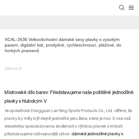
XCAL-2636 Velkoobchodní dámské sexy plavky s vysokým 
pasem, digitální tisk, prodyšné, rychleschnoucí, plážové, do 
horkých pramenů
2026-03-10
Mistrovské dílo barev: Představujeme naše potištěné jednodílné
plavky s hlubokým V
Ve společnosti Dongguan LanTeng Sports Products Co., Ltd. věříme, že
plavky by měly být stejně jedinečné jako žena, která je nosí. S více než
desetiletou specializovanou zkušeností s výrobou plavek s hrdostí
představujeme náš nejnovější výtvor:
dámské jednodílné plavky s