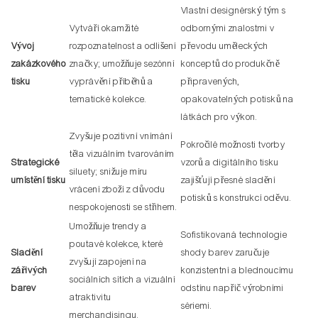
Vlastní designérský tým s
Vytváří okamžité
odbornými znalostmi v
Vývoj
rozpoznatelnost a odlišení
převodu uměleckých
zakázkového
značky; umožňuje sezónní
konceptů do produkčně
tisku
vyprávění příběhů a
připravených,
tematické kolekce.
opakovatelných potisků na
látkách pro výkon.
Zvyšuje pozitivní vnímání
Pokročilé možnosti tvorby
těla vizuálním tvarováním
Strategické
vzorů a digitálního tisku
siluety; snižuje míru
umístění tisku
zajišťují přesné sladění
vrácení zboží z důvodu
potisků s konstrukcí oděvu.
nespokojenosti se střihem.
Umožňuje trendy a
Sofistikovaná technologie
poutavé kolekce, které
Sladění
shody barev zaručuje
zvyšují zapojení na
zářivých
konzistentní a blednoucímu
sociálních sítích a vizuální
barev
odstínu napříč výrobními
atraktivitu
sériemi.
merchandisingu.