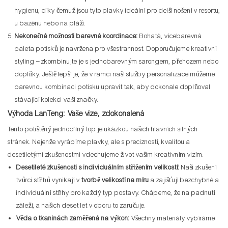
hygienu, díky čemuž jsou tyto plavky ideální pro delší nošení v resortu,
u bazénu nebo na pláži.
Nekonečné možnosti barevné koordinace:
Bohatá, vícebarevná
paleta potisků je navržena pro všestrannost. Doporučujeme kreativní
styling – zkombinujte je s jednobarevným sarongem, přehozem nebo
doplňky. Ještě lepší je, že v rámci naší služby personalizace můžeme
barevnou kombinaci potisku upravit tak, aby dokonale doplňoval
stávající kolekci vaší značky.
Výhoda LanTeng: Vaše vize, zdokonalená
Tento potištěný jednodílný top je ukázkou našich hlavních silných
stránek. Nejenže vyrábíme plavky, ale s precizností, kvalitou a
desetiletými zkušenostmi vdechujeme život vašim kreativním vizím.
Desetileté zkušenosti s individuálním střižením velikostí:
Naši zkušení
tvůrci střihů vynikají v
tvorbě velikostí na míru
a zajišťují bezchybné a
individuální střihy pro každý typ postavy. Chápeme, že na padnutí
záleží, a našich deset let v oboru to zaručuje.
Věda o tkaninách zaměřená na výkon:
Všechny materiály vybíráme