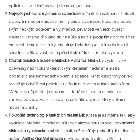
optickou iluzi, která oslavuje ženskou postavu.
Nejvyšší pohodlí s nylonem a spandexem:
Tento kousek jsme zhotovili
s použitím naší prémiové směsi nylonu a spandexu, která je proslulá
svým hebkým dotekem a výjimečnou pružností ve všech čtyřech
směrech. Objímá tělo jako druhá kůže a nabízí podpůrné pohodlí bez
omezení. Jemný lesk látky umocňuje bohatost potisků a dodává jí
smyslnou přitažlivost, která působí stejně luxusně, jako vypadá.
Charakteristická mašle a hluboké V drama:
Hluboký výstřih do V,
zpevněný naším charakteristickým detailem nadměrné mašle,
dodává plavkám nádech koketní elegance. Tento designový prvek
vyvažuje odvážnost potisků s ústředním bodem rafinovaného šarmu.
Mašle krásně přitahuje pozornost, dodává hloubku a texturu a
zároveň zachovává sofistikovaný sexuální appeal, který definuje
moderní plavky.
Pokročilá technologie funkčních materiálů:
Krása je navržena tak, aby
vydržela. Materiál prochází naší specializovanou úpravou pro
odvod
vlhkosti a rychleschnoucí
vlastnosti, což zajišťuje pohodlí při aktivním
nošení.
Antibakteriální úprava
navíc zaručuje trvalou svěžest a