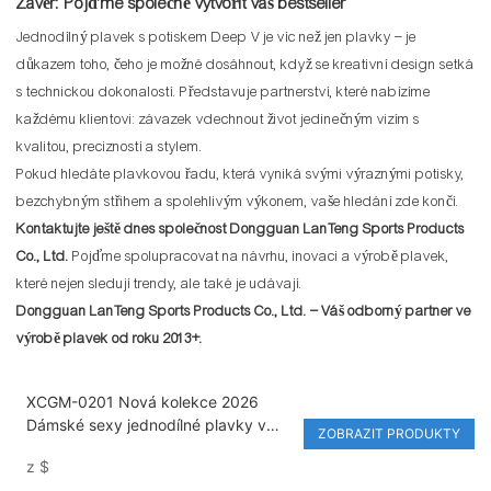
Závěr: Pojďme společně vytvořit váš bestseller
Jednodílný plavek s potiskem Deep V je víc než jen plavky – je
důkazem toho, čeho je možné dosáhnout, když se kreativní design setká
s technickou dokonalostí. Představuje partnerství, které nabízíme
každému klientovi: závazek vdechnout život jedinečným vizím s
kvalitou, precizností a stylem.
Pokud hledáte plavkovou řadu, která vyniká svými výraznými potisky,
bezchybným střihem a spolehlivým výkonem, vaše hledání zde končí.
Kontaktujte ještě dnes společnost Dongguan LanTeng Sports Products
Co., Ltd.
Pojďme spolupracovat na návrhu, inovaci a výrobě plavek,
které nejen sledují trendy, ale také je udávají.
Dongguan LanTeng Sports Products Co., Ltd. – Váš odborný partner ve
výrobě plavek od roku 2013+.
XCGM-0201 Nová kolekce 2026
Dámské sexy jednodílné plavky v
ZOBRAZIT PRODUKTY
barevných kombinacích s výřezy a
z
$
výraznými kovovými ozdobami,