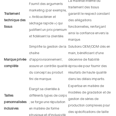
La maîtrise interne du
Fournit des arguments
traitement des tissus
marketing (par exemple,
Traitement
garantit le respect constant
« Antibactérien et
technique des
des allégations
séchage rapide ») qui
tissus
fonctionnelles, renforçant
justifient un prix premium
ainsi la confiance envers la
et fidélisent la clientèle.
marque.
Simplifie la gestion de la
Solutions OEM/ODM clés en
chaîne
main, bénéficiant d'une
Marque privée
d'approvisionnement ;
décennie de fiabilité
complète
assure un contrôle qualité
éprouvée pour fournir des
du concept au produit
résultats de haute qualité
fini de marque.
dans les délais impartis.
Expertise en matière de
Élargit sa clientèle à
modèles de gradation et de
Tailles
différents types de corps
gestion de séries de
personnalisées
; se forge une réputation
production complexes pour
inclusives
en matière de forme
des spécifications de taille
physique et d'inclusivité.