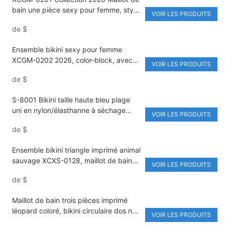
bain une pièce sexy pour femme, style
VOIR LES PRODUITS
bikini color-block, découpes et
de
$
ornements métalliques tendance.
Vêtement de plage
Ensemble bikini sexy pour femme
XCGM-0202 2026, color-block, avec
VOIR LES PRODUITS
paréo transparent.
de
$
S-8001 Bikini taille haute bleu plage
uni en nylon/élasthanne à séchage
VOIR LES PRODUITS
rapide
de
$
Ensemble bikini triangle imprimé animal
sauvage XCXS-0128, maillot de bain
VOIR LES PRODUITS
sexy à découpes pour femme, design
de
$
tendance
Maillot de bain trois pièces imprimé
léopard coloré, bikini circulaire dos nu
VOIR LES PRODUITS
à col halter, maillot de bain deux