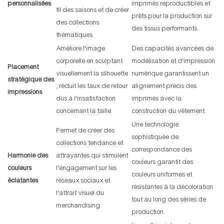
personnalisées
imprimés reproductibles et
fil des saisons et de créer
prêts pour la production sur
des collections
des tissus performants.
thématiques.
Améliore l'image
Des capacités avancées de
corporelle en sculptant
modélisation et d'impression
Placement
visuellement la silhouette
numérique garantissent un
stratégique des
; réduit les taux de retour
alignement précis des
impressions
dus à l'insatisfaction
imprimés avec la
concernant la taille.
construction du vêtement.
Une technologie
Permet de créer des
sophistiquée de
collections tendance et
correspondance des
Harmonie des
attrayantes qui stimulent
couleurs garantit des
couleurs
l'engagement sur les
couleurs uniformes et
éclatantes
réseaux sociaux et
résistantes à la décoloration
l'attrait visuel du
tout au long des séries de
merchandising.
production.