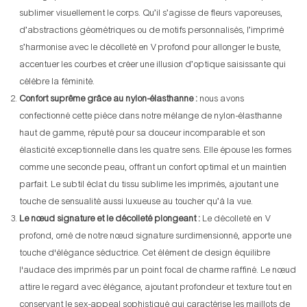
sublimer visuellement le corps. Qu’il s’agisse de fleurs vaporeuses,
d’abstractions géométriques ou de motifs personnalisés, l’imprimé
s’harmonise avec le décolleté en V profond pour allonger le buste,
accentuer les courbes et créer une illusion d’optique saisissante qui
célèbre la féminité.
Confort suprême grâce au nylon-élasthanne :
nous avons
confectionné cette pièce dans notre mélange de nylon-élasthanne
haut de gamme, réputé pour sa douceur incomparable et son
élasticité exceptionnelle dans les quatre sens. Elle épouse les formes
comme une seconde peau, offrant un confort optimal et un maintien
parfait. Le subtil éclat du tissu sublime les imprimés, ajoutant une
touche de sensualité aussi luxueuse au toucher qu’à la vue.
Le nœud signature et le décolleté plongeant :
Le décolleté en V
profond, orné de notre nœud signature surdimensionné, apporte une
touche d'élégance séductrice. Cet élément de design équilibre
l'audace des imprimés par un point focal de charme raffiné. Le nœud
attire le regard avec élégance, ajoutant profondeur et texture tout en
conservant le sex-appeal sophistiqué qui caractérise les maillots de