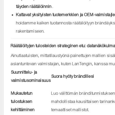
täyden räätälöinnin
.
Kattavat yksityisten tuotemerkkien ja OEM-valmistajie
hoidamme kaiken tuotannosta räätälöityyn brändäykseen
rakentamiseen.
Räätälöityjen tulosteiden strateginen etu: datanäkökulm
Ainutlaatuisten, mittatilaustyönä painettujen mallien sisä
asiantuntevan valmistajan, kuten LanTengin, kanssa muu
Suunnittelu- ja
Suora hyöty brändillesi
valmistusominaisuus
Mukautetun
Luo välittömän bränditunnistuksen
tulostuksen
mahdollistaa kausittaisen tarinan
kehittäminen
temaattiset mallistot.