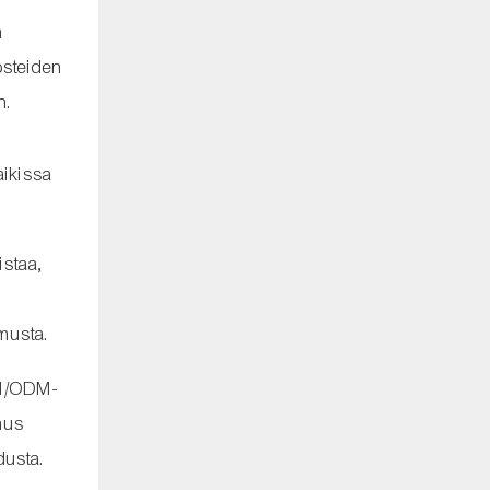
n
osteiden
n.
aikissa
istaa,
musta.
EM/ODM-
mus
dusta.