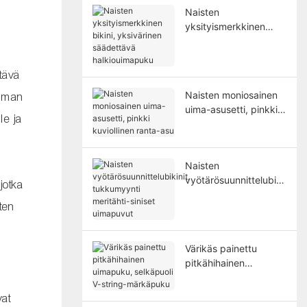
Naisten
yksityismerkkinen
bikini, yksivärinen
säädettävä
halkiouimapuku
tävä
Naisten moniosainen
imman
uima-asusetti, pinkki
le ja
kuviollinen ranta-asu
Naisten
vyötärösuunnittelubiki
jotka
nit, tukkumyynti
ten
meritähti-siniset
uimapuvut
Värikäs painettu
pitkähihainen
uimapuku, selkäpuoli
V-string-märkäpuku
vat