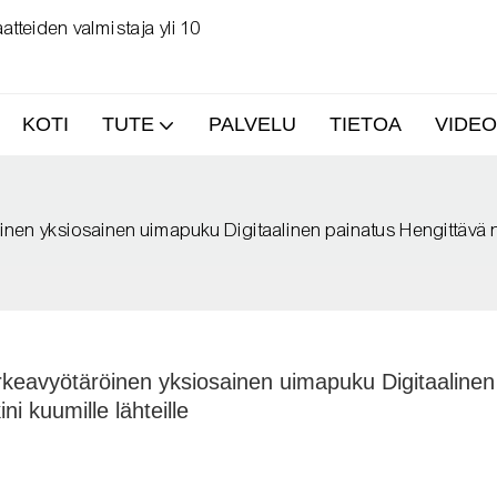
tteiden valmistaja yli 10
KOTI
TUTE
PALVELU
TIETOA
VIDEO
en yksiosainen uimapuku Digitaalinen painatus Hengittävä nop
eavyötäröinen yksiosainen uimapuku Digitaalinen 
i kuumille lähteille