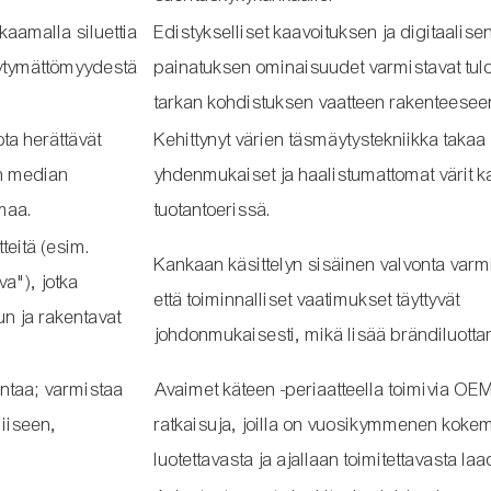
kaamalla siluettia
Edistykselliset kaavoituksen ja digitaalise
yytymättömyydestä
painatuksen ominaisuudet varmistavat tul
tarkan kohdistuksen vaatteen rakenteesee
ta herättävät
Kehittynyt värien täsmäytystekniikka takaa
en median
yhdenmukaiset ja haalistumattomat värit k
imaa.
tuotantoerissä.
tteitä (esim.
Kankaan käsittelyn sisäinen valvonta varm
va"), jotka
että toiminnalliset vaatimukset täyttyvät
un ja rakentavat
johdonmukaisesti, mikä lisää brändiluotta
intaa; varmistaa
Avaimet käteen -periaatteella toimivia O
iiseen,
ratkaisuja, joilla on vuosikymmenen koke
luotettavasta ja ajallaan toimitettavasta laa