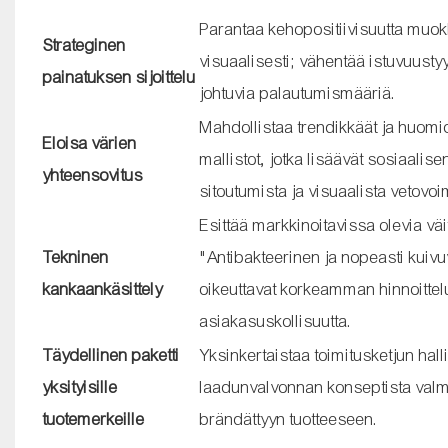
Parantaa kehopositiivisuutta muok
Strateginen
visuaalisesti; vähentää istuvuust
painatuksen sijoittelu
johtuvia palautumismääriä.
Mahdollistaa trendikkäät ja huomio
Eloisa värien
mallistot, jotka lisäävät sosiaalis
yhteensovitus
sitoutumista ja visuaalista vetovo
Esittää markkinoitavissa olevia väi
Tekninen
"Antibakteerinen ja nopeasti kuivu
kankaankäsittely
oikeuttavat korkeamman hinnoittel
asiakasuskollisuutta.
Täydellinen paketti
Yksinkertaistaa toimitusketjun hall
yksityisille
laadunvalvonnan konseptista valm
tuotemerkeille
brändättyyn tuotteeseen.