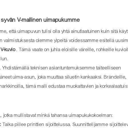
nen syvän V-mallinen uimapukumme
 että uimapuvun tulisi olla yhtä ainutlaatuinen kuin sitä käyt
n valmistuksesta olemme ylpeitä voidessamme esitellä uus
 V-kuvio
. Tämä vaate on juhla eloisille väreille, rohkeille kuvioil
ilun.
e. Yhdistämällä teknisen asiantuntemuksemme taiteelliseen
neet uima-asun, joka muuttaa siluetin kankaaksi. Brändeille, 
 markkinoilla, tämä malli edustaa muokattavien ja korkealaatuis
a, jotka mullistavat minkä tahansa uimapukukokoelman:
:
Taika piilee printtien sijoittelussa. Suunnittelijamme sijoittele