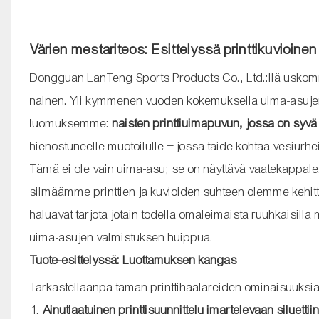
Värien mestariteos: Esittelyssä printtikuvioi
Dongguan LanTeng Sports Products Co., Ltd.:llä uskomme,
nainen. Yli kymmenen vuoden kokemuksella uima-asuje
luomuksemme:
naisten printtiuimapuvun, jossa on syvä
hienostuneelle muotoilulle – jossa taide kohtaa vesiurhe
Tämä ei ole vain uima-asu; se on näyttävä vaatekappal
silmäämme printtien ja kuvioiden suhteen olemme kehittä
haluavat tarjota jotain todella omaleimaista ruuhkaisilla
uima-asujen valmistuksen huippua.
Tuote-esittelyssä: Luottamuksen kangas
Tarkastellaanpa tämän printtihaalareiden ominaisuuksi
Ainutlaatuinen printtisuunnittelu imartelevaan siluettiin