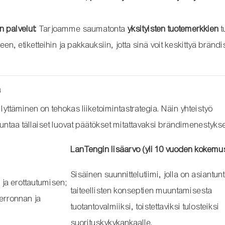
n palvelut:
Tarjoamme saumatonta
yksityisten tuotemerkkien
t
, etiketteihin ja pakkauksiin, jotta sinä voit keskittyä brändi
a
llyttäminen on tehokas liiketoimintastrategia. Näin yhteistyö
ntaa tällaiset luovat päätökset mitattavaksi brändimenestykse
LanTengin lisäarvo (yli 10 vuoden kokemu
Sisäinen suunnittelutiimi, jolla on asiantu
 ja erottautumisen;
taiteellisten konseptien muuntamisesta
kerronnan ja
tuotantovalmiiksi, toistettaviksi tulosteiksi
suorituskykykankaalle.