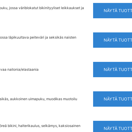
, jossa väriblokatut bikinityyliset leikkaukset ja
NÄYTÄ TUOT
ssa läpikuultava peiteväri ja seksikäs naisten
NÄYTÄ TUOT
NÄYTÄ TUOT
uvaa nailonia/elastaania
NÄYTÄ TUOT
eksikäs, aukkoinen uimapuku, muodikas muotoilu
eä bikini, halterikaulus, selkämys, kaksiosainen
NÄYTÄ TUOT