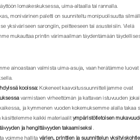
käyttöön lomakeskuksessa, uima-altaalla tai rannalla.
ikas, monivärinen paletti on suunniteltu monipuolisuutta silmäl
 yksiväriseen sarongiin, peitteeseen tai asusteisiin. Vielä
mme mukauttaa printin värimaailman täydentämään täydellises
me ainoastaan ​​valmista uima-asuja, vaan herätämme luovat 
sella.
hdyissä kooissa:
Kokeneet kaavoitussuunnittelijamme ovat
oituksessa
varmistaen virheettömän ja kattavan istuvuuden jokai
ki kaikessa, ja kymmenen vuoden kokemuksemme alalla takaa 
 käsittelemme kaikki materiaalit
ympäristötietoisen mukavuud
stävyyden ja hengittävyyden takaamiseksi
.
ta voimme hallita
värien, printtien ja suunnittelun yksityiskohti