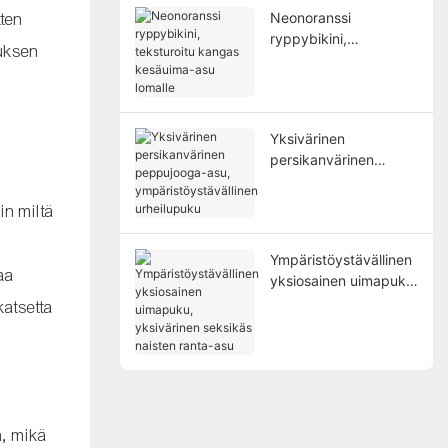
tten
Neonoranssi
ryppybikini,
auksen
teksturoitu kangas
kesäuima-asu lomalle
Yksivärinen
persikanvärinen
peppujooga-asu,
ympäristöystävällinen
in miltä
urheilupuku
Ympäristöystävällinen
vaa
yksiosainen uimapuku,
yksivärinen seksikäs
katsetta
naisten ranta-asu
n, mikä