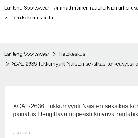
Lanteng Sportswear - Ammattimainen räätälöityjen urheiluvaa
vuoden kokemuksella
Lanteng Sportswear
Tietokeskus
XCAL-2636 Tukkumyynti Naisten seksikäs korkeavyötäröin
XCAL-2636 Tukkumyynti Naisten seksikäs kork
painatus Hengittävä nopeasti kuivuva rantabikin
2026-03-10