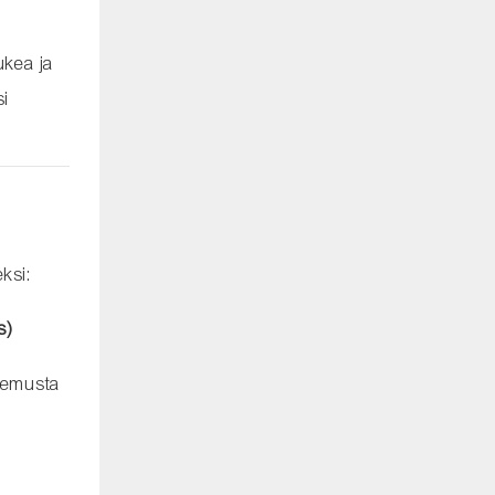
ukea ja
si
ksi:
s)
ntemusta