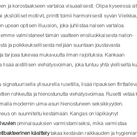
seen ja korostaakseen vartaloa visuaalisesti. Olipa kyseessä si
 yksilölliset motiivit, printti toimii harmonisesti syvän V-leikk
 upean optisen illuusion, joka juhlistaa naisen vartaloa.
emme valmistaneet tämän vaatteen ensiluokkaisesta nailon-
tä ja poikkeuksellisesta neljään suuntaan joustavasta
 ja tarjoaa tukevaa mukavuutta ilman rajoituksia. Kankaan
 lisää aistillisen viehätysvoiman, joka tuntuu yhtä ylelliseltä ku
 signatuurisella ylisuurella rusetilla, lisää ripauksen flirttaile
tien rohkeutta ja hienostunutta viehätysvoimaa. Rusetti vetää 
en samalla modernin uima-asun hienostuneen seksikkyyden.
eus on suunniteltu kestämään. Kangas on läpikäynyt
uivuvien
ominaisuuksien varmistamiseksi, mikä varmistaa
ntibakteerinen käsittely
takaa kestävän raikkauden ja hygienia