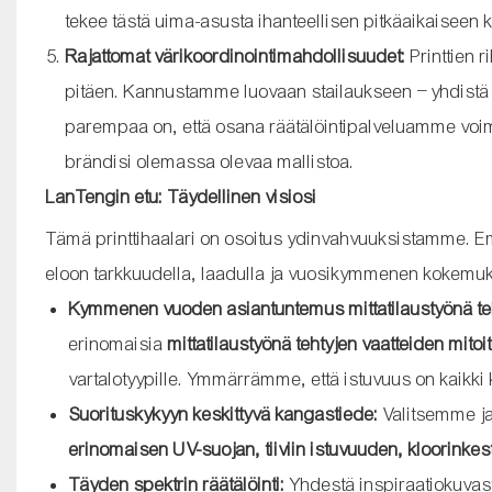
tekee tästä uima-asusta ihanteellisen pitkäaikaiseen 
Rajattomat värikoordinointimahdollisuudet:
Printtien r
pitäen. Kannustamme luovaan stailaukseen – yhdistä se
parempaa on, että osana räätälöintipalveluamme voi
brändisi olemassa olevaa mallistoa.
LanTengin etu: Täydellinen visiosi
Tämä printtihaalari on osoitus ydinvahvuuksistamme. Em
eloon tarkkuudella, laadulla ja vuosikymmenen kokemuk
Kymmenen vuoden asiantuntemus mittatilaustyönä te
erinomaisia
​​mittatilaustyönä tehtyjen vaatteiden mit
vartalotyypille. Ymmärrämme, että istuvuus on kaik
Suorituskykyyn keskittyvä kangastiede:
Valitsemme ja
erinomaisen UV-suojan, tiiviin istuvuuden, kloorinke
Täyden spektrin räätälöinti:
Yhdestä inspiraatiokuvas