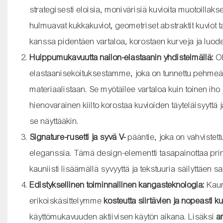
strategisesti eloisia, monivärisiä kuvioita muotoillak
hulmuavat kukkakuviot, geometriset abstraktit kuviot tai
kanssa pidentäen vartaloa, korostaen kurveja ja luoden
Huippumukavuutta nailon-elastaanin yhdistelmällä:
Ol
elastaanisekoituksestamme, joka on tunnettu pehmeäs
materiaalistaan. Se myötäilee vartaloa kuin toinen iho
hienovarainen kiilto korostaa kuvioiden täyteläisyyttä ja
se näyttääkin.
Signature-rusetti ja syvä V-
pääntie, joka on vahvistettu
eleganssia. Tämä design-elementti tasapainottaa print
kauniisti lisäämällä syvyyttä ja tekstuuria säilyttä
Edistyksellinen toiminnallinen kangasteknologia:
Kaun
erikoiskäsittelymme
kosteutta siirtävien ja nopeasti k
käyttömukavuuden aktiivisen käytön aikana. Lisäksi
a