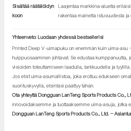
Sisältää räätälöidyn
Laajentaa markkina-aluetta erilaisil
koon
rakentaa mainetta istuvuudesta ja 
Yhteenveto: Luodaan yhdessä bestsellerisi
Printed Deep V -uimapuku on enemmän kuin uima-asu – se
huippuosaaminen johtavat. Se edustaa kumppanuutta, jota
visioiden toteuttamiseen laadulla, tarkkuudella ja tyylillä.
Jos etsit uima-asumallistoa, joka erottuu edukseen omalei
suorituskyvyllä, etsintäsi päättyy tähän.
Ota yhteyttä Dongguan LanTeng Sports Products Co., Lt
innovoidaksemme ja tuottaaksemme uima-asuja, jotka eivä
Dongguan LanTeng Sports Products Co., Ltd. – Asiant