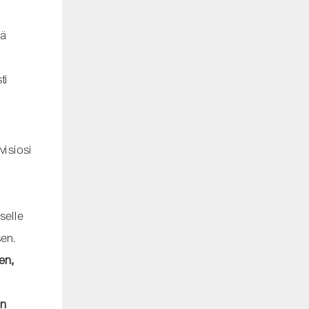
lä
ti
visiosi
selle
sen.
en,
en