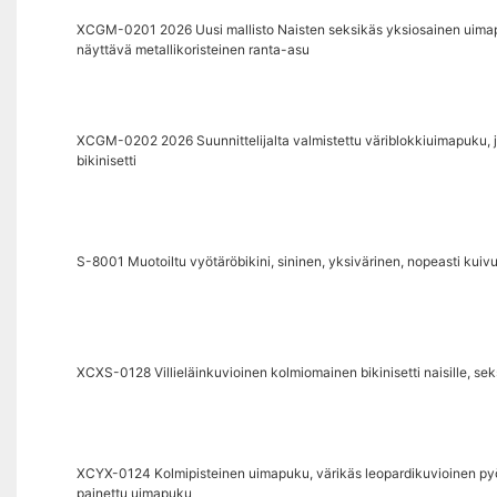
XCGM-0201 2026 Uusi mallisto Naisten seksikäs yksiosainen uimapuku
näyttävä metallikoristeinen ranta-asu
XCGM-0202 2026 Suunnittelijalta valmistettu väriblokkiuimapuku, jo
bikinisetti
S-8001 Muotoiltu vyötäröbikini, sininen, yksivärinen, nopeasti kuiv
XCXS-0128 Villieläinkuvioinen kolmiomainen bikinisetti naisille, s
XCYX-0124 Kolmipisteinen uimapuku, värikäs leopardikuvioinen pyör
painettu uimapuku