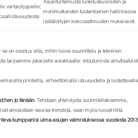
Asiantuntemusta luokituskuvioiden ja
le vartalotyypeille;
monimutkaisten tuotantoerien hallinnassa
osallistavuudesta.
räätälöityjen kokovaatimusten mukaisesti.
 on osoitus siitä, mihin luova suunnittelu ja tekninen
 tarjoamme jokaiselle asiakkaalle: sitoutumista ainutlaatuis
maisilla printeillä, virheettömällä istuvuudella ja luotettavall
d:hen jo tänään.
Tehdään yhteistyötä suunnitellaksemme,
t ainoastaan ​​seuraa trendejä, vaan myös luovat niitä.
unteva kumppanisi uima-asujen valmistuksessa vuodesta 2013