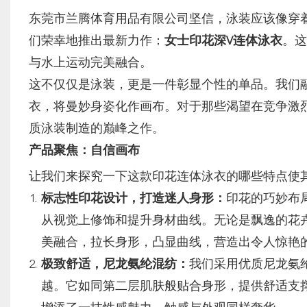
东莞市兰腾体育用品有限公司坚信，泳装应该像穿
们荣幸地推出最新力作：
女士印花深V连体泳衣
。这
与水上运动完美融合。
这不仅仅是泳装，更是一件彰显个性的单品。我们
衣，将曼妙身姿化作画布。对于那些渴望在竞争激
质泳装制造的巅峰之作。
产品聚焦：自信画布
让我们来探究一下这款印花连体泳衣的哪些特点使
标志性印花设计，打造迷人身形：
印花的巧妙布
从视觉上修饰和提升身材曲线。无论是飘逸的花
美融合，拉长身形，凸显曲线，营造出令人惊艳
极致舒适，尼龙氨纶混纺：
我们采用优质尼龙氨
越。它如同第二层肌肤般贴合身形，提供舒适支