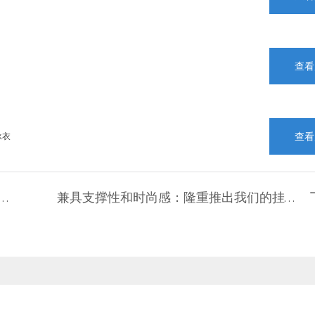
查看
查看
泳衣
6年夏季色彩报告：为什么大胆的撞色搭配正在席卷海滩
兼具支撑性和时尚感：隆重推出我们的挂脖式钢圈印花比基尼套装-1773212508782820