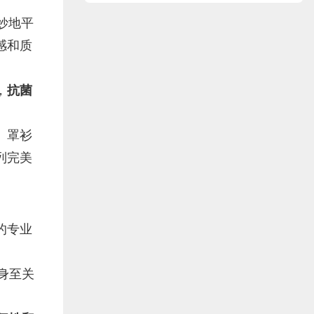
妙地平
感和质
，
抗菌
、罩衫
列完美
的专业
身至关