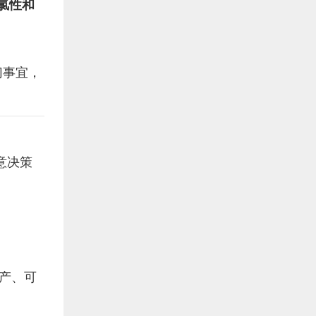
氯性和
切事宜，
意决策
产、可