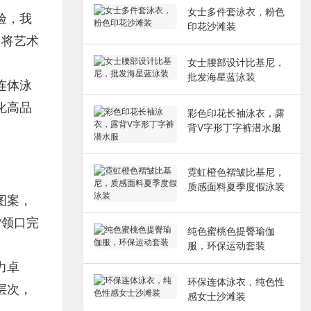
女士多件套泳衣，粉色
验，我
印花沙滩装
，将艺术
女士腰部设计比基尼，
批发海星蓝泳装
连体泳
化高品
彩色印花长袖泳衣，露
背V字形丁字裤潜水服
霓虹橙色褶皱比基尼，
质感面料夏季度假泳装
图案，
V领口完
纯色蜜桃色提臀瑜伽
服，环保运动套装
力卓
环保连体泳衣，纯色性
层次，
感女士沙滩装