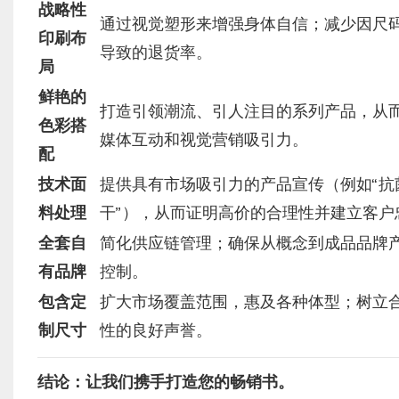
战略性
通过视觉塑形来增强身体自信；减少因尺
印刷布
导致的退货率。
局
鲜艳的
打造引领潮流、引人注目的系列产品，从
色彩搭
媒体互动和视觉营销吸引力。
配
技术面
提供具有市场吸引力的产品宣传（例如“抗
料处理
干”），从而证明高价的合理性并建立客户
全套自
简化供应链管理；确保从概念到成品品牌
有品牌
控制。
包含定
扩大市场覆盖范围，惠及各种体型；树立
制尺寸
性的良好声誉。
结论：让我们携手打造您的畅销书。