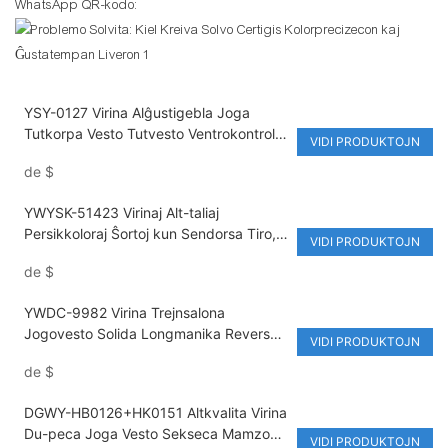
WhatsApp QR-kodo:
YSY-0127 Virina Alĝustigebla Joga
Tutkorpa Vesto Tutvesto Ventrokontrolo
VIDI PRODUKTOJN
Kunprema Elastika Sporta
de
$
Nilono/Slastano Senmanika
YWYSK-51423 Virinaj Alt-taliaj
Persikkoloraj Ŝortoj kun Sendorsa Tiro,
VIDI PRODUKTOJN
Sporta Mamzono, Unukolora Joga
de
$
Kompleto, Spirebla, Ekologie Amika
YWDC-9982 Virina Trejnsalona
Jogovesto Solida Longmanika Reversa
VIDI PRODUKTOJN
Antaŭa Tordita Kurta Brustveŝto Elastika
de
$
Talio Aktiva Streĉa Alta Talio Leginoj
DGWY-HB0126+HK0151 Altkvalita Virina
Du-peca Joga Vesto Sekseca Mamzono
VIDI PRODUKTOJN