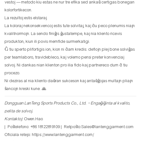
vestoj — metodo kiu estas ne nur tre efika sed ankaŭ certigas bonegan
kolorfortikecon.
La rezultoj estis elstaraj.
La koloraj nekonsekvencoj estis tute solvitaj, kaj ĉiu peco plenumis niajn
kvalitnormojn. La sendo finiĝis ĝustatempe, kaj nia kliento ricevis
produkton, kiun ili povis memfide surmerkatigi.
Ĉi tiu sperto plifortigis ion, kion ni ĉiam kredis: defiojn plej bone solviĝas
per teamlaboro, travidebleco, kaj volemo pensi preter konvenciaj
solvoj. Ni dankas nian klienton pro ilia fido kaj partnereco dum ĉi tiu
procezo.
Ni deziras al nia kliento daŭran sukceson kaj antaŭĝojas multajn pliajn
ŝancojn kreski kune. 🙏
Dongguan LanTeng Sports Products Co., Ltd. – Engaĝiĝinta al kvalito,
pelita de solvoj.
Kontaktoj:
Owen.Hao
| Poŝtelefono: +86 18122819109 | Retpoŝto:Sales@lantenggarment.com
Oficiala retejo:
https://www.lantenggarment.com/