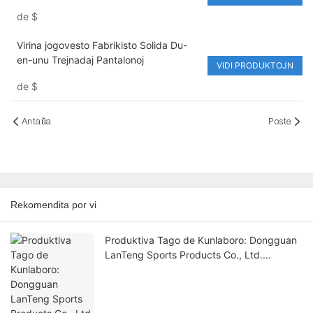
Sporta Kurado Rapide Sekiĝanta Joga
de
$
Vesto
Virina jogovesto Fabrikisto Solida Du-
en-unu Trejnadaj Pantalonoj
VIDI PRODUKTOJN
de
$
Antaŭa
Poste
Rekomendita por vi
Produktiva Tago de Kunlaboro: Dongguan
LanTeng Sports Products Co., Ltd.
Bonvenigas la Svedan Klienton Mats Parild