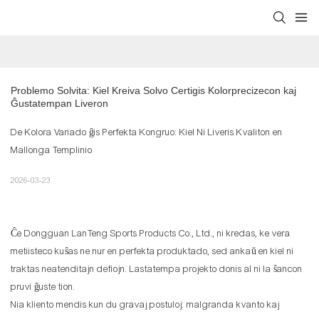
Problemo Solvita: Kiel Kreiva Solvo Certigis Kolorprecizecon kaj 
Ĝustatempan Liveron
De Kolora Variado ĝis Perfekta Kongruo: Kiel Ni Liveris Kvaliton en
Mallonga Templinio
2026-03-23
Ĉe Dongguan LanTeng Sports Products Co., Ltd., ni kredas, ke vera
metiisteco kuŝas ne nur en perfekta produktado, sed ankaŭ en kiel ni
traktas neatenditajn defiojn. Lastatempa projekto donis al ni la ŝancon
pruvi ĝuste tion.
Nia kliento mendis kun du gravaj postuloj: malgranda kvanto kaj