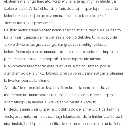
ekstreme mallonga limdato. Por plenumi la templimon, ni elektis uzi
ŝtofon el stoko. Antaŭ ol tranĉi, ni faris detalajn inspektojn — testante
kolorfortikecon kaj zorge ekzamenante la aspekton de la ŝtofo.
Tiam ni malkovris problemon.
La ŝtofo montris rimarkeblan kolorvariadon inter la randoj kaj la centro,
kaj ankaŭ nuancon de maldekstre al centro dekstre. Ĉi tiu speco de
faktkonflikto estas grava zorgo, ĉar ĝi povas rezultigi videblajn
kolordiferencojn ene de ununura preta vesto — rezulto, kiu simple ne
plenumus niajn kvalitnormojn aŭ la atendojn de nia kliento.
Nia komenca rekomendo estis re-tinkturi la ŝtofon. Tamen, pro la
atendtempo de la tinkturfabriko, ĉi tiu solvo estus malebliginta plenumi
la livertempon de la kliento.
Anstataŭ kompromisi pri kvalito aŭ prokrasti la sendon, ni havis
malferman kaj kunlaboran diskuton kun nia kliento. Kune ni esploris
alternativojn kaj alvenis al kreiva solvo: vestaĵa korekto.
Ni decidis unue daŭrigi per la produktado de la mendo. Post kiam la
vestoj estis finitaj, ni invitis spertajn teknikistojn de la tinkturfabriko viziti
nian instalaĵon. Ili plenumis celitan korektan procezon rekte sur la finitaj