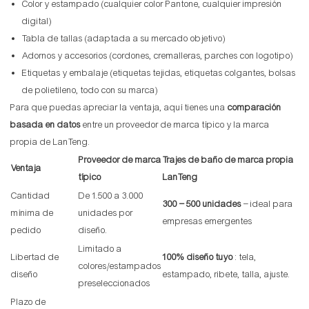
Color y estampado (cualquier color Pantone, cualquier impresión
digital)
Tabla de tallas (adaptada a su mercado objetivo)
Adornos y accesorios (cordones, cremalleras, parches con logotipo)
Etiquetas y embalaje (etiquetas tejidas, etiquetas colgantes, bolsas
de polietileno, todo con su marca)
Para que puedas apreciar la ventaja, aquí tienes una
comparación
basada en datos
entre un proveedor de marca típico y la marca
propia de LanTeng.
Proveedor de marca
Trajes de baño de marca propia
Ventaja
típico
LanTeng
Cantidad
De 1.500 a 3.000
300 – 500 unidades
– ideal para
mínima de
unidades por
empresas emergentes
pedido
diseño.
Limitado a
Libertad de
100% diseño tuyo
: tela,
colores/estampados
diseño
estampado, ribete, talla, ajuste.
preseleccionados
Plazo de