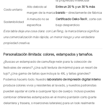
la propiedad intelectual
Alto debido al
Entre un 20 % y un 30 % más
Costo unitario
margen de la marca
barato
– directamente de fábrica
A menudo no se
Certificado Oeko-Tex®
, corte con
Sostenibilidad
especifica
bajo desperdicio
Esta tabla deja una cosa clara: con LanTeng, la marca blanca significa
una comercialización más rápida, un menor riesgo y una verdadera
propiedad creativa.
Personalización ilimitada: colores, estampados y tamaños.
¿Buscas un estampado de camuflaje neón para tu colección de
festivales de verano? ¿Una sutil textura de mármol para un resort de
lujo? ¿Una gama de tallas que incluya la 4XL y tallas grandes?
Podemos hacerlo todo. Nuestro
laboratorio de impresión digital interno
produce colores vivos y resistentes al lavado, y nuestros patronistas
pueden ajustar el corte a cualquier tipo de cuerpo. Incluso puedes
combinar diferentes estampados en el mismo pantalón corto (parte
delantera y trasera, o inserciones laterales) para un look realmente