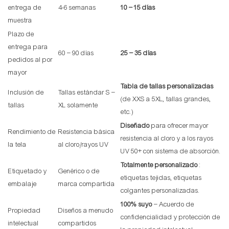
entrega de
4-6 semanas
10 – 15 días
muestra
Plazo de
entrega para
60 – 90 días
25 – 35 días
pedidos al por
mayor
Tabla de tallas personalizadas
Inclusión de
Tallas estándar S –
(de XXS a 5XL, tallas grandes,
tallas
XL solamente
etc.)
Diseñado
para ofrecer mayor
Rendimiento de
Resistencia básica
resistencia al cloro y a los rayos
la tela
al cloro/rayos UV
UV 50+ con sistema de absorción.
Totalmente personalizado
:
Etiquetado y
Genérico o de
etiquetas tejidas, etiquetas
embalaje
marca compartida
colgantes personalizadas.
100% suyo
– Acuerdo de
Propiedad
Diseños a menudo
confidencialidad y protección de
intelectual
compartidos