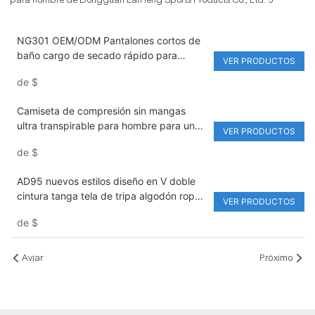
NG301 OEM/ODM Pantalones cortos de
baño cargo de secado rápido para
VER PRODUCTOS
hombre, entrepierna de 10 cm con forro
de
$
de malla, estampado liso, pantalones
cortos de playa ligeros para surf y
Camiseta de compresión sin mangas
senderismo
ultra transpirable para hombre para un
VER PRODUCTOS
rendimiento atlético óptimo
de
$
AD95 nuevos estilos diseño en V doble
cintura tanga tela de tripa algodón ropa
VER PRODUCTOS
interior de alta gama para hombre para
de
$
correr
Aviar
Próximo