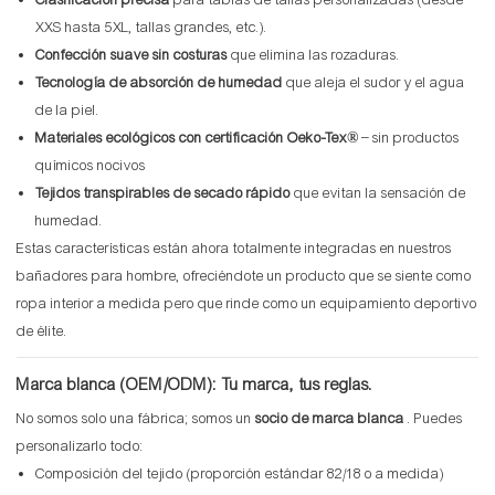
Clasificación precisa
para tablas de tallas personalizadas (desde
XXS hasta 5XL, tallas grandes, etc.).
Confección suave sin costuras
que elimina las rozaduras.
Tecnología de absorción de humedad
que aleja el sudor y el agua
de la piel.
Materiales ecológicos con certificación Oeko-Tex®
– sin productos
químicos nocivos
Tejidos transpirables de secado rápido
que evitan la sensación de
humedad.
Estas características están ahora totalmente integradas en nuestros
bañadores para hombre, ofreciéndote un producto que se siente como
ropa interior a medida pero que rinde como un equipamiento deportivo
de élite.
Marca blanca (OEM/ODM): Tu marca, tus reglas.
No somos solo una fábrica; somos un
socio de marca blanca
. Puedes
personalizarlo todo:
Composición del tejido (proporción estándar 82/18 o a medida)