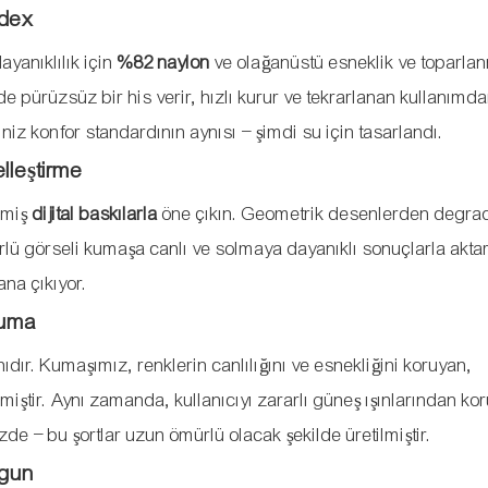
ndex
ayanıklılık için
%82 ​​naylon
ve olağanüstü esneklik ve toparlan
pürüzsüz bir his verir, hızlı kurur ve tekrarlanan kullanımd
iniz konfor standardının aynısı – şimdi su için tasarlandı.
lleştirme
lmiş
dijital baskılarla
öne çıkın. Geometrik desenlerden degra
rlü görseli kumaşa canlı ve solmaya dayanıklı sonuçlarla aktara
ana çıkıyor.
ruma
ıdır. Kumaşımız, renklerin canlılığını ve esnekliğini koruyan,
lmiştir. Aynı zamanda, kullanıcıyı zararlı güneş ışınlarından ko
e – bu şortlar uzun ömürlü olacak şekilde üretilmiştir.
ygun