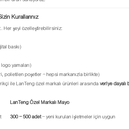
zin Kurallarınız
z
. Her şeyi özelleştirebilirsiniz:
ital baskı)
 logo yamaları)
ri, polietilen poşetler – hepsi markanızla birlikte)
darikçi ile LanTeng özel markalı ürünleri arasında
veriye dayalı 
LanTeng Özel Markalı Mayo
t
300 – 500 adet
– yeni kurulan işletmeler için uygun