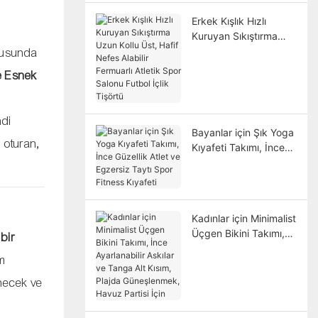
Erkek Kışlık Hızlı
Kuruyan Sıkıştırma
Uzun Kollu Üst, Hafif
nusunda
Nefes Alabilir
e Esnek
Fermuarlı Atletik Spor
Salonu Futbol İçlik
Tişörtü
ndi
Bayanlar için Şık Yoga
 oturan,
Kıyafeti Takımı, İnce
Güzellik Atlet ve
Egzersiz Taytı Spor
Fitness Kıyafeti
Kadınlar için Minimalist
Üçgen Bikini Takımı,
 bir
İnce Ayarlanabilir
am
Askılar ve Tanga Alt
Kısım, Plajda
ünecek ve
Güneşlenmek, Havuz
Partisi İçin