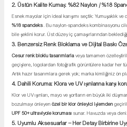
2. Üstün Kalite Kumaş: %82 Naylon / %18 Spa
Esnek mayolar için ideal karışımı seçtik: Yumuşaklık ve d
%18 spandeks
. Bu naylon-spandeks kombinasyonu cilde 
bile şeklini korur. Üst düzey iç çamaşırlarından beklediğ
3. Benzersiz Renk Bloklama ve Dijital Baskı Öze
Cesur renk bloklu tasarımlarla
veya tamamen özelleştiri
geçişlere, logolardan fotoğrafik görüntülere kadar her tü
Artık hazır tasarımlara gerek yok; marka kimliğiniz ön pl
4. Dahili Koruma: Klora ve UV ışınlarına karşı ko
Klor ve UV ışınları, mayo ve şortların en büyük iki düşman
bozulmayı önleyen
özel bir klor önleyici işlemden
geçiri
UPF 50+ ultraviyole koruması
sunar. Havuzda veya denizd
5. Uyumlu Aksesuarlar – Her Detay Birbirine U