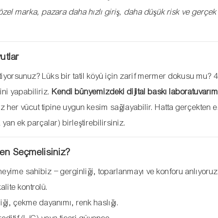
özel marka, pazara daha hızlı giriş, daha düşük risk ve gerçek 
utlar
stiyorsunuz? Lüks bir tatil köyü için zarif mermer dokusu mu? 
ni yapabiliriz.
Kendi bünyemizdeki dijital baskı laboratuvarım
ız her vücut tipine uygun kesim sağlayabilir. Hatta gerçekten e
yan ek parçalar) birleştirebilirsiniz.
den Seçmelisiniz?
eyime sahibiz – gerginliği, toparlanmayı ve konforu anlıyoruz
alite kontrolü.
liği, çekme dayanımı, renk haslığı.