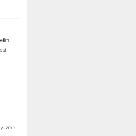
retim
esi,