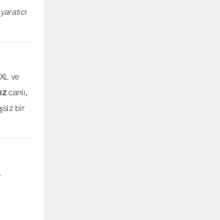
yaratıcı
4XL ve
ız
canlı,
şsiz bir
.