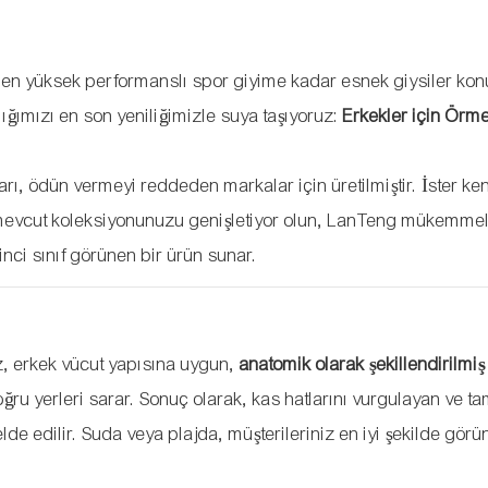
den yüksek performanslı spor giyime kadar esnek giysiler ko
lığımızı en son yeniliğimizle suya taşıyoruz:
Erkekler için Örm
ları, ödün vermeyi reddeden markalar için üretilmiştir. İster ke
r mevcut koleksiyonunuzu genişletiyor olun, LanTeng mükemmel
inci sınıf görünen bir ürün sunar.
ız, erkek vücut yapısına uygun,
anatomik olarak şekillendirilmiş
ğru yerleri sarar. Sonuç olarak, kas hatlarını vurgulayan ve t
 elde edilir. Suda veya plajda, müşterileriniz en iyi şekilde gör