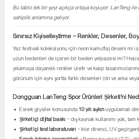
Bu tablo tek bir şeyi açıkça ortaya koyuyor: LanTeng ile 
sahiplik anlamına geliyor.
Sınırsız Kişiselleştirme – Renkler, Desenler, Boy
Yaz festivali koleksiyonu için neon kamuflaj deseni mi i
uzun bedenleri de içeren bir beden yelpazesi mi? Hepsi
yıkamaya dayanıklı renkler üretir ve kalıp tasarımcılarım
görünüm için aynı şortta farklı desenleri (ön ve arka veya 
Dongguan LanTeng Spor Ürünleri Şirketi'ni Ne
Esnek giysiler konusunda
10 yılı aşkın
uygulamalı den
Şirket içi dijital baskı
– dış kaynak kullanımı yok, tam k
Şirket içi test laboratuvarı
– klor direnci, UV geçirgen