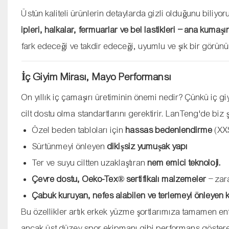
Üstün kaliteli ürünlerin detaylarda gizli olduğunu biliyo
ipleri, halkalar, fermuarlar ve bel lastikleri – ana kumaşın
fark edeceği ve takdir edeceği, uyumlu ve şık bir görün
İç Giyim Mirası, Mayo Performansı
On yıllık iç çamaşırı üretiminin önemi nedir? Çünkü iç
cilt dostu olma standartlarını gerektirir. LanTeng'de biz
Özel beden tabloları için
hassas bedenlendirme
(XXS
Sürtünmeyi önleyen
dikişsiz yumuşak yapı
Ter ve suyu ciltten uzaklaştıran
nem emici teknoloji.
Çevre dostu, Oeko-Tex® sertifikalı malzemeler
– zar
Çabuk kuruyan, nefes alabilen ve terlemeyi önleyen 
Bu özellikler artık erkek yüzme şortlarımıza tamamen ente
ancak üst düzey spor ekipmanı gibi performans göstere