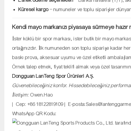
Esnek ödeme seçenekleri
– Banka havalesi (T/T), akr
Küresel kargo
– numuneler ve toplu siparişler dünyanı
Kendi mayo markanızı piyasaya sürmeye hazır 
İster köklü bir spor markası, ister butik bir mayo markas
ortağınızdır. İlk numuneden son toplu siparişe kadar h
baskı prova, aksesuar uyumu ve özel etiketli ambalajla
Örnek talep etmek, fiyat teklifi almak veya özel tasarımı
Dongguan LanTeng Spor Ürünleri A.Ş.
Güvenebileceğiniz konfor. Hissedebileceğiniz performa
İletişim:
Owen.Hao
| Cep: +86 18122819109 | E-posta:Sales@lantenggarm
WhatsApp QR Kodu: