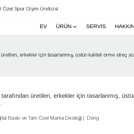
l Özel Spor Giyim Üreticisi
EV
ÜRÜN
SERVIS
HAKKI
tilen, erkekler için tasarlanmış, üstün kaliteli örme streç yüz
rafından üretilen, erkekler için tasarlanmış, üstün
.
ital Baskı ve Tam Özel Marka Desteği | Dong