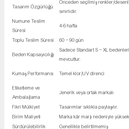
Önceden seçilmiş renkler/desenl
Tasarım Özgürlüğü
sınırlıdır.
Numune Teslim
4-6 hafta
Süresi
Toplu Teslim Süresi
60 – 90 gün
Sadece Standart S – XL bedenler
Beden Kapsayıcılığı
mevcuttur.
Kumaş Performansı
Temel klor/UV direnci
Etiketleme ve
Jenerik veya ortak markalı
Ambalajlama
Fikri Mülkiyet
Tasarımlar sıklıkla paylaşılır.
Birim Maliyeti
Marka kâr marjı nedeniyle yükse
Sürdürülebilirlik
Genellikle belirtilmemiş