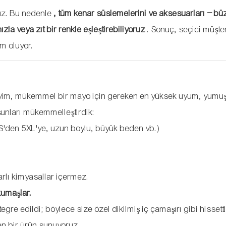
ruz. Bu nedenle
, tüm kenar süslemelerini ve aksesuarları – b
ızla veya zıt bir renkle eşleştirebiliyoruz
. Sonuç, seçici müşter
üm oluyor.
 giyim, mükemmel bir mayo için gereken en yüksek uyum, yumuş
 şunları mükemmelleştirdik:
'den 5XL'ye, uzun boylu, büyük beden vb.)
arlı kimyasallar içermez.
kumaşlar.
gre edildi; böylece size özel dikilmiş iç çamaşırı gibi hissett
n bir ürün sunuyoruz.