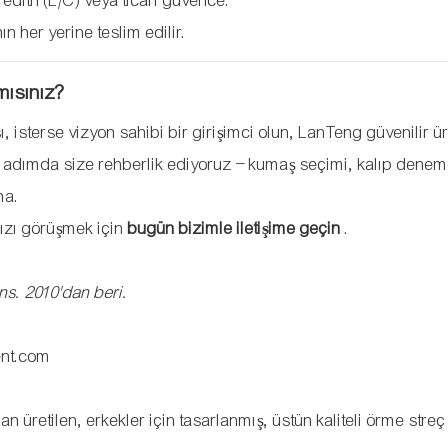
editif (L/C) veya ticari güvence.
n her yerine teslim edilir.
mısınız?
ı, isterse vizyon sahibi bir girişimci olun, LanTeng güvenilir ü
er adımda size rehberlik ediyoruz – kumaş seçimi, kalıp denem
ma.
nızı görüşmek için
bugün bizimle iletişime geçin
.
ns. 2010'dan beri.
ent.com