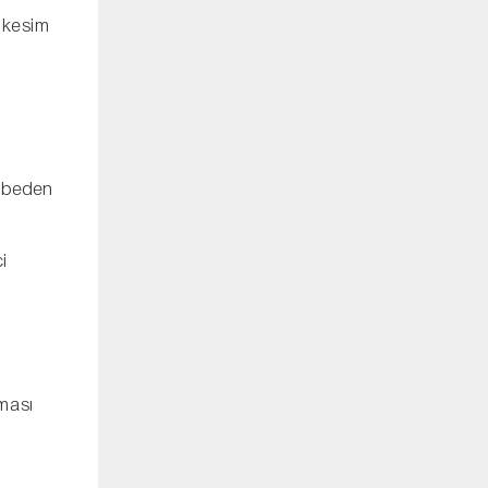
 kesim
k beden
ci
uması