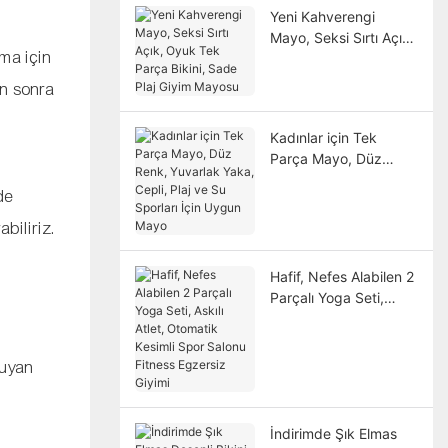
Yeni Kahverengi
Mayo, Seksi Sırtı Açık,
ma için
Oyuk Tek Parça Bikini,
Sade Plaj Giyim
an sonra
Mayosu
Kadınlar için Tek
Parça Mayo, Düz
Renk, Yuvarlak Yaka,
de
Cepli, Plaj ve Su
Sporları İçin Uygun
biliriz.
Mayo
Hafif, Nefes Alabilen 2
Parçalı Yoga Seti,
Askılı Atlet, Otomatik
Kesimli Spor Salonu
Fitness Egzersiz
ruyan
Giyimi
İndirimde Şık Elmas