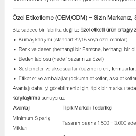
Özel Etiketleme (OEM/ODM) – Sizin Markanız, Si
Biz sadece bir fabrika değiliz;
özel etiketli ürün ortağıyı
Kumaş karışımı (standart 82/18 veya özel oranlar)
Renk ve desen (herhangi bir Pantone, herhangi bir dij
Beden tablosu (hedef pazarınıza özel)
Süslemeler ve aksesuarlar (büzme ipleri, fermuarlar,
Etiketler ve ambalajlar (dokuma etiketler, askı etiketle
Avantajı daha iyi görebilmeniz için, tipik bir markalı te
karşılaştırma
sunuyoruz.
Avantaj
Tipik Markalı Tedarikçi
Minimum Sipariş
Tasarım başına 1.500 – 3.000 ade
Miktarı