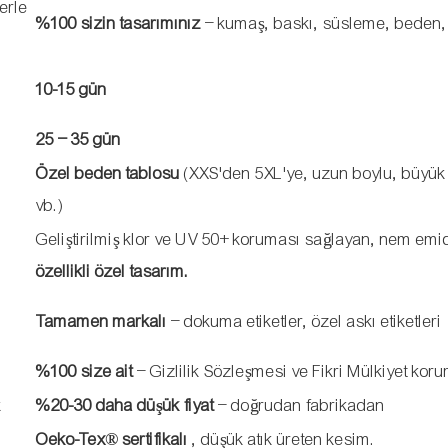
erle
%100 sizin tasarımınız
– kumaş, baskı, süsleme, beden,
10-15 gün
25 – 35 gün
i
Özel beden tablosu
(XXS'den 5XL'ye, uzun boylu, büyü
vb.)
Geliştirilmiş klor ve UV 50+ koruması sağlayan, nem emi
özellikli özel tasarım.
Tamamen markalı
– dokuma etiketler, özel askı etiketleri
%100 size ait
– Gizlilik Sözleşmesi ve Fikri Mülkiyet kor
k
%20-30 daha düşük fiyat
– doğrudan fabrikadan
Oeko-Tex® sertifikalı
, düşük atık üreten kesim.