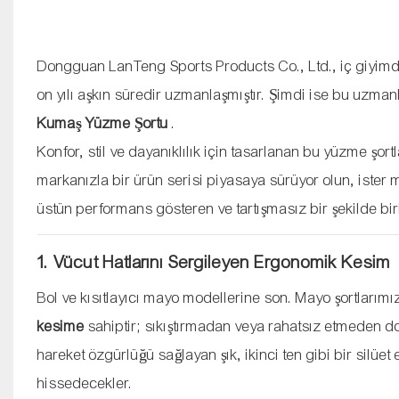
Dongguan LanTeng Sports Products Co., Ltd., iç giyim
on yılı aşkın süredir uzmanlaşmıştır. Şimdi ise bu uzman
Kumaş Yüzme Şortu
.
Konfor, stil ve dayanıklılık için tasarlanan bu yüzme şort
markanızla bir ürün serisi piyasaya sürüyor olun, iste
üstün performans gösteren ve tartışmasız bir şekilde bir
1. Vücut Hatlarını Sergileyen Ergonomik Kesim
Bol ve kısıtlayıcı mayo modellerine son. Mayo şortlarım
kesime
sahiptir; sıkıştırmadan veya rahatsız etmeden do
hareket özgürlüğü sağlayan şık, ikinci ten gibi bir silüet
hissedecekler.