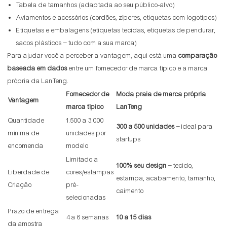
Tabela de tamanhos (adaptada ao seu público-alvo)
Aviamentos e acessórios (cordões, zíperes, etiquetas com logotipos)
Etiquetas e embalagens (etiquetas tecidas, etiquetas de pendurar,
sacos plásticos – tudo com a sua marca)
Para ajudar você a perceber a vantagem, aqui está uma
comparação
baseada em dados
entre um fornecedor de marca típico e a marca
própria da LanTeng.
Fornecedor de
Moda praia de marca própria
Vantagem
marca típico
LanTeng
Quantidade
1.500 a 3.000
300 a 500 unidades
– ideal para
mínima de
unidades por
startups
encomenda
modelo
Limitado a
100% seu design
– tecido,
Liberdade de
cores/estampas
estampa, acabamento, tamanho,
Criação
pré-
caimento
selecionadas
Prazo de entrega
4 a 6 semanas
10 a 15 dias
da amostra