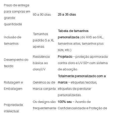
Prazo de entrega
para compras em
60 a 90 dias
25 a 35 dias
grande
quantidade
Tabela de tamanhos
Tamanhos
Inclusão de
personalizada
(do XXS ao 5XL,
padrão S a XL
tamanhos
tamanhos altos, tamanhos plus
apenas
size, etc.)
Resistência
Projetado
– proteção aprimorada
Desempenho do
básica ao
contra cloro e UV 50+ com sistema
tecido
cloro/UV
de absorção.
Totalmente personalizado com a
Rotulagem e
Genérico ou de
marca
– etiquetas tecidas,
Embalagem
marca conjunta
etiquetas de pendurar
personalizadas.
Os designs são
100% seu
– Acordo de
Propriedade
frequentemente
Confidencialidade e Proteção de
intelectual