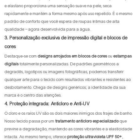
e elastano proporciona uma sensação suave na pele, seca
rapidamente e mantém a forma mesmo após uso repetido. É o mesmo
padrão de conforto que você espera de roupas íntimas de alta
qualidade – agora desenvolvida para a água.
3. Personalização exclusiva de impressão digital e blocos de
cores
Destaque-se com
designs arrojados em blocos de cores
ou
estampas
digitais
totalmente personalizadas. De padrões geométricos a
degradês, logotipos ou imagens fotográficas, podemos transferir
qualquer arte para o tecido com resultados vibrantes e resistentes ao
desbotamento. Chega de designs genéricos; a identidade da sua
marca é o centro das atenções.
4. Proteção integrada: Anticloro e Anti-UV
O cloro e os raios UV são os dois maiores inimigos dos trajes de banho.
Nosso tecido passa por um
tratamento anticloro especializado
que
previne a degradação, mantendo as cores vibrantes e a elasticidade
intacta. Ao mesmo tempo, oferece
proteção ultravioleta UPF 50+
,