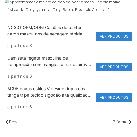
NG301 OEM/ODM Calções de banho
cargo masculinos de secagem rápida,
VER PRODUTOS
com 10 cm de entrepernas, forro em
a partir de
$
malha, padrão liso, leves, ideais para surf
e caminhadas.
Camiseta regata masculina de
compressão sem mangas, ultrarrespirável,
VER PRODUTOS
para máximo desempenho atlético.
a partir de
$
AD95 novos estilos V design duplo cós
tanga tripa tecido algodão alta qualidade
VER PRODUTOS
roupa íntima masculina corrida
a partir de
$
Prev.
Próximo