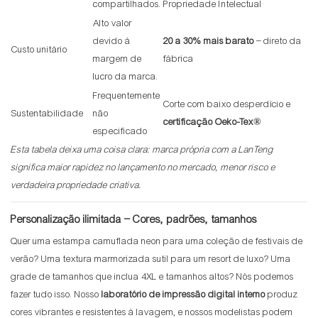
compartilhados.
Propriedade Intelectual
Alto valor
devido à
20 a 30% mais barato
– direto da
Custo unitário
margem de
fábrica
lucro da marca.
Frequentemente
Corte com baixo desperdício e
Sustentabilidade
não
certificação Oeko-Tex®
especificado
Esta tabela deixa uma coisa clara: marca própria com a LanTeng
significa maior rapidez no lançamento no mercado, menor risco e
verdadeira propriedade criativa.
Personalização ilimitada – Cores, padrões, tamanhos
Quer uma estampa camuflada neon para uma coleção de festivais de
verão? Uma textura marmorizada sutil para um resort de luxo? Uma
grade de tamanhos que inclua 4XL e tamanhos altos? Nós podemos
fazer tudo isso. Nosso
laboratório de impressão digital interno
produz
cores vibrantes e resistentes à lavagem, e nossos modelistas podem