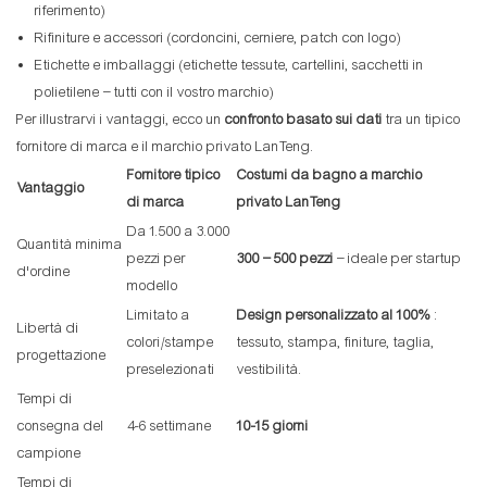
riferimento)
Rifiniture e accessori (cordoncini, cerniere, patch con logo)
Etichette e imballaggi (etichette tessute, cartellini, sacchetti in
polietilene – tutti con il vostro marchio)
Per illustrarvi i vantaggi, ecco un
confronto basato sui dati
tra un tipico
fornitore di marca e il marchio privato LanTeng.
Fornitore tipico
Costumi da bagno a marchio
Vantaggio
di marca
privato LanTeng
Da 1.500 a 3.000
Quantità minima
pezzi per
300 – 500 pezzi
– ideale per startup
d'ordine
modello
Limitato a
Design personalizzato al 100%
:
Libertà di
colori/stampe
tessuto, stampa, finiture, taglia,
progettazione
preselezionati
vestibilità.
Tempi di
consegna del
4-6 settimane
10-15 giorni
campione
Tempi di