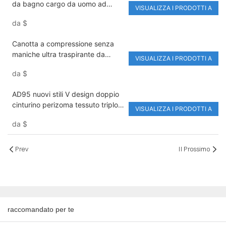
da bagno cargo da uomo ad
VISUALIZZA I PRODOTTI A
asciugatura rapida, lunghezza
da
$
interno gamba 4", con fodera in
rete, tinta unita, leggeri, ideali per
Canotta a compressione senza
la spiaggia, il surf e
maniche ultra traspirante da
l'escursionismo.
VISUALIZZA I PRODOTTI A
uomo per prestazioni atletiche
da
$
ottimali
AD95 nuovi stili V design doppio
cinturino perizoma tessuto triplo
VISUALIZZA I PRODOTTI A
cotone biancheria intima da uomo
da
$
di alta qualità da corsa
Prev
Il Prossimo
raccomandato per te