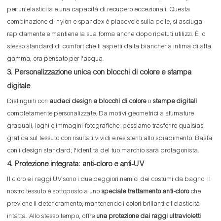
per un'elasticità e una capacità di recupero eccezionali. Questa
combinazione di nylon e spandex è piacevole sulla pelle, si asciuga
rapidamente e mantiene la sua forma anche dopo ripetuti utilizzi. È lo
stesso standard di comfort che ti aspetti dalla biancheria intima di alta
gamma, ora pensato per l'acqua.
3. Personalizzazione unica con blocchi di colore e stampa
digitale
Distinguiti con
audaci design a blocchi di colore
o
stampe digitali
completamente personalizzate. Da motivi geometrici a sfumature
graduali, loghi o immagini fotografiche: possiamo trasferire qualsiasi
grafica sul tessuto con risultati vividi e resistenti allo sbiadimento. Basta
con i design standard; l'identità del tuo marchio sarà protagonista.
4. Protezione integrata: anti-cloro e anti-UV
Il cloro e i raggi UV sono i due peggiori nemici dei costumi da bagno. Il
nostro tessuto è sottoposto a uno
speciale trattamento anti-cloro
che
previene il deterioramento, mantenendo i colori brillanti e l'elasticità
intatta. Allo stesso tempo, offre
una protezione dai raggi ultravioletti