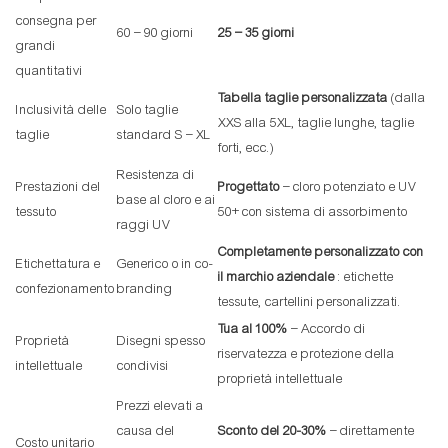
consegna per
60 – 90 giorni
25 – 35 giorni
grandi
quantitativi
Tabella taglie personalizzata
(dalla
Inclusività delle
Solo taglie
XXS alla 5XL, taglie lunghe, taglie
taglie
standard S – XL
forti, ecc.)
Resistenza di
Prestazioni del
Progettato
– cloro potenziato e UV
base al cloro e ai
tessuto
50+ con sistema di assorbimento
raggi UV
Completamente personalizzato con
Etichettatura e
Generico o in co-
il marchio aziendale
: etichette
confezionamento
branding
tessute, cartellini personalizzati.
Tua al 100%
– Accordo di
Proprietà
Disegni spesso
riservatezza e protezione della
intellettuale
condivisi
proprietà intellettuale
Prezzi elevati a
causa del
Sconto del 20-30%
– direttamente
Costo unitario