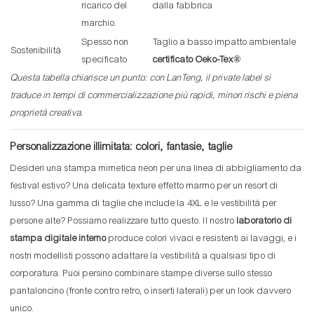
ricarico del
dalla fabbrica
marchio.
Spesso non
Taglio a basso impatto ambientale
Sostenibilità
specificato
certificato Oeko-Tex®
Questa tabella chiarisce un punto: con LanTeng, il private label si
traduce in tempi di commercializzazione più rapidi, minori rischi e piena
proprietà creativa.
Personalizzazione illimitata: colori, fantasie, taglie
Desideri una stampa mimetica neon per una linea di abbigliamento da
festival estivo? Una delicata texture effetto marmo per un resort di
lusso? Una gamma di taglie che include la 4XL e le vestibilità per
persone alte? Possiamo realizzare tutto questo. Il nostro
laboratorio di
stampa digitale interno
produce colori vivaci e resistenti ai lavaggi, e i
nostri modellisti possono adattare la vestibilità a qualsiasi tipo di
corporatura. Puoi persino combinare stampe diverse sullo stesso
pantaloncino (fronte contro retro, o inserti laterali) per un look davvero
unico.