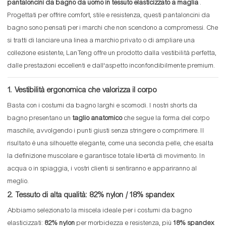
pantaloncini da bagno da uomo in tessuto elasticizzato a maglia
.
Progettati per offrire comfort, stile e resistenza, questi pantaloncini da
bagno sono pensati per i marchi che non scendono a compromessi. Che
si tratti di lanciare una linea a marchio privato o di ampliare una
collezione esistente, LanTeng offre un prodotto dalla vestibilità perfetta,
dalle prestazioni eccellenti e dall'aspetto inconfondibilmente premium.
1. Vestibilità ergonomica che valorizza il corpo
Basta con i costumi da bagno larghi e scomodi. I nostri shorts da
bagno presentano un
taglio anatomico
che segue la forma del corpo
maschile, avvolgendo i punti giusti senza stringere o comprimere. Il
risultato è una silhouette elegante, come una seconda pelle, che esalta
la definizione muscolare e garantisce totale libertà di movimento. In
acqua o in spiaggia, i vostri clienti si sentiranno e appariranno al
meglio.
2. Tessuto di alta qualità: 82% nylon / 18% spandex
Abbiamo selezionato la miscela ideale per i costumi da bagno
elasticizzati:
82% nylon
per morbidezza e resistenza, più
18% spandex