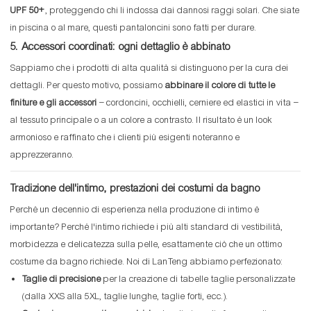
UPF 50+
, proteggendo chi li indossa dai dannosi raggi solari. Che siate
in piscina o al mare, questi pantaloncini sono fatti per durare.
5. Accessori coordinati: ogni dettaglio è abbinato
Sappiamo che i prodotti di alta qualità si distinguono per la cura dei
dettagli. Per questo motivo, possiamo
abbinare il colore di tutte le
finiture e gli accessori
– cordoncini, occhielli, cerniere ed elastici in vita –
al tessuto principale o a un colore a contrasto. Il risultato è un look
armonioso e raffinato che i clienti più esigenti noteranno e
apprezzeranno.
Tradizione dell'intimo, prestazioni dei costumi da bagno
Perché un decennio di esperienza nella produzione di intimo è
importante? Perché l'intimo richiede i più alti standard di vestibilità,
morbidezza e delicatezza sulla pelle, esattamente ciò che un ottimo
costume da bagno richiede. Noi di LanTeng abbiamo perfezionato:
Taglie di precisione
per la creazione di tabelle taglie personalizzate
(dalla XXS alla 5XL, taglie lunghe, taglie forti, ecc.).