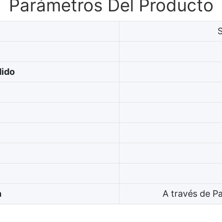
Parámetros Del Producto
dido
n
A través de P