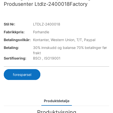
Produsenter Ltdlz-2400018Factory
Stil Nr:
LTDLZ-2400018
Fabrikkpris:
Forhandle
Betalingsvilkår:
Kontanter, Western Union, T/T, Paypal
Betaling:
30% innskudd og balanse 70% betalinger før
frakt
Sertifisering:
BSCI , ISO19001
forespørsel
Produktdetalje
Produktvisning