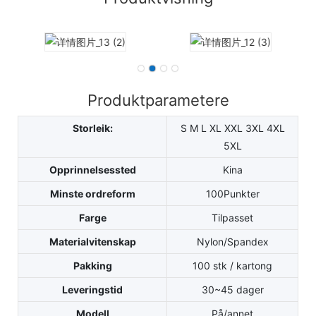
Produktparametere
Storleik:
S M L XL XXL 3XL 4XL
5XL
Opprinnelsessted
Kina
Minste ordreform
100Punkter
Farge
Tilpasset
Materialvitenskap
Nylon/Spandex
Pakking
100 stk / kartong
Leveringstid
30~45 dager
Modell
På/annet