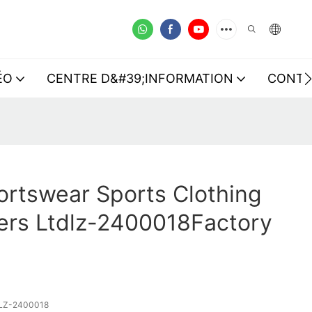
ÉO
CENTRE D&#39;INFORMATION
CONTA
rtswear Sports Clothing
ers Ltdlz-2400018Factory
LZ-2400018