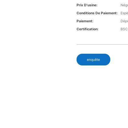
Prix D'usine:
Négo
Conditions De Paiement:
Espè
Paiement:
Dépô
Certification:
BSCI
enquête