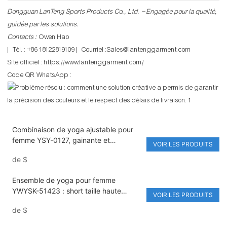
Dongguan LanTeng Sports Products Co., Ltd. – Engagée pour la qualité,
guidée par les solutions.
Contacts :
Owen Hao
| Tél. : +86 18122819109 | Courriel :Sales@lantenggarment.com
Site officiel :
https://www.lantenggarment.com/
Code QR WhatsApp :
Combinaison de yoga ajustable pour
femme YSY-0127, gainante et
VOIR LES PRODUITS
compressive, sans manches, en nylon/
de
$
élasthanne extensible.
Ensemble de yoga pour femme
YWYSK-51423 : short taille haute
VOIR LES PRODUITS
couleur pêche, soutien-gorge de sport
de
$
dos nu, couleur unie, respirant et
écologique.