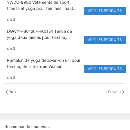
YWDC-9982 Vêtements de sport,
fitness et yoga pour femmes : haut
VOIR LES PRODUITS
court à manches longues, col à revers
de
$
et taille élastique, legging taille haute
extensible.
DGWY-HB0126+HK0151 Tenue de
yoga deux pièces pour femme,
VOIR LES PRODUITS
soutien-gorge sexy, séchage rapide,
de
$
tenue de sport
Pantalon de yoga deux-en-un uni pour
femme, de la marque Women
VOIR LES PRODUITS
Yogawear Manufacturer
de
$
Prev
Suivant
Recommandé pour vous